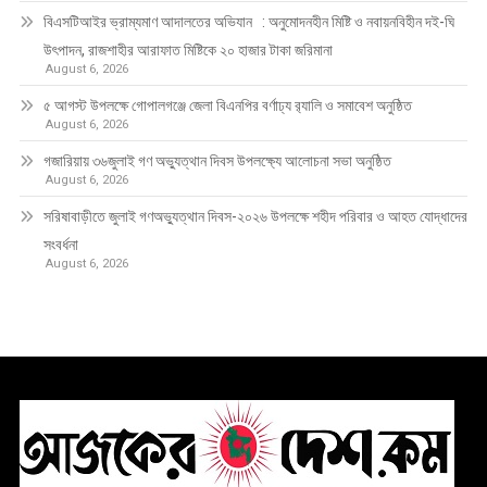
বিএসটিআইর ভ্রাম্যমাণ আদালতের অভিযান : অনুমোদনহীন মিষ্টি ও নবায়নবিহীন দই-ঘি
উৎপাদন, রাজশাহীর আরাফাত মিষ্টিকে ২০ হাজার টাকা জরিমানা
August 6, 2026
৫ আগস্ট উপলক্ষে গোপালগঞ্জে জেলা বিএনপির বর্ণাঢ্য র‍্যালি ও সমাবেশ অনুষ্ঠিত
August 6, 2026
গজারিয়ায় ৩৬জুলাই গণ অভ্যুত্থান দিবস উপলক্ষ্যে আলোচনা সভা অনুষ্ঠিত
August 6, 2026
সরিষাবাড়ীতে জুলাই গণঅভ্যুত্থান দিবস-২০২৬ উপলক্ষে শহীদ পরিবার ও আহত যোদ্ধাদের
সংবর্ধনা
August 6, 2026