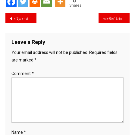
0
Shares
Post
রাইড শেয়ারিং করতে গিয়ে জোভানের তিন প্রেম!
ভারতীয় বিমান বাহিনীর কম্বাইন্ড গ্রাজুয়েশন কুচাকাওয়াজ পরিদর্শন করলেন বাংলাদেশ বিমান বাহিনী প্রধান
navigation
Leave a Reply
Your email address will not be published.
Required fields
are marked
*
Comment
*
Name
*