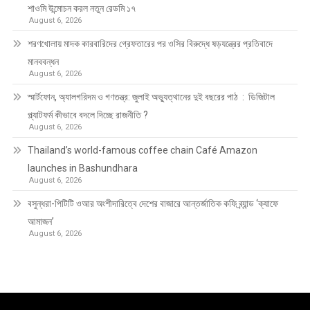
শাওমি উন্মোচন করল নতুন রেডমি ১৭
August 6, 2026
শরণখোলায় মাদক কারবারিদের গ্রেফতারের পর ওসির বিরুদ্ধে ষড়যন্ত্রের প্রতিবাদে
মানববন্ধন
August 6, 2026
স্মার্টফোন, অ্যালগরিদম ও গণতন্ত্র: জুলাই অভ্যুত্থানের দুই বছরের পাঠ : ডিজিটাল
প্ল্যাটফর্ম কীভাবে বদলে দিচ্ছে রাজনীতি ?
August 6, 2026
Thailand’s world-famous coffee chain Café Amazon
launches in Bashundhara
August 6, 2026
বসুন্ধরা-পিটিটি ওআর অংশীদারিত্বে দেশের বাজারে আন্তর্জাতিক কফি ব্র্যান্ড ‘ক্যাফে
আমাজন’
August 6, 2026