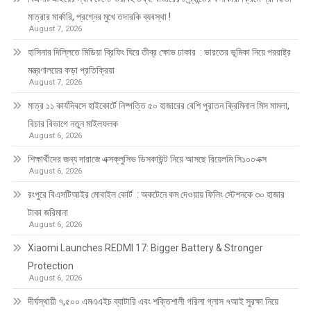
মাত্রার মার্কারি, প্রশ্নের মুখে তদারকি ব্যবস্থা !
August 7, 2026
হাসিনার দিল্লিতে মিডিয়া ব্রিফিং ঘিরে তীব্র ক্ষোভ ঢাকার : ভারতের ভূমিকা নিয়ে পররাষ্ট্র
মন্ত্রণালয়ের কড়া প্রতিক্রিয়া
August 7, 2026
মাত্র ১১ কার্যদিবসে হাইকোর্টে নিষ্পত্তি ৫০ হাজারের বেশি পুরাতন ক্রিমিনাল মিস মামলা,
বিচার বিভাগে নতুন মাইলফলক
August 6, 2026
শিক্ষার্থীদের জন্য দারাজে এক্সক্লুসিভ ডিসকাউন্ট নিয়ে আসছে রিয়েলমি সি১০০এক্স
August 6, 2026
রংপুরে বিএসটিআইর মোবাইল কোর্ট : অকটেনে কম দেওয়ায় ফিলিং স্টেশনকে ৩০ হাজার
টাকা জরিমানা
August 6, 2026
Xiaomi Launches REDMI 17: Bigger Battery & Stronger
Protection
August 6, 2026
দীর্ঘস্থায়ী ৭,৫০০ এমএএইচ ব্যাটারি এবং শক্তিশালী গরিলা গ্লাস ৭আই সুরক্ষা নিয়ে