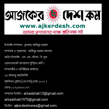
উপদেষ্টা সম্পাদক : খন্দকার আমিনুর রহমান
সম্পাদক ও প্রকাশক : আমিনুর রহমান বাদশাহ
আইন উপদেষ্টা : এস. এম. দৌলত -ই-খুদা
এ্যাডভোকেট বাংলাদেশ সুপ্রিম কোর্ট।
সম্পাদকীয় ও বাণিজ্যিক কার্যালয়
২৬ বঙ্গবন্ধু অ্যাভিনিউ
ব্যাভিলন সেন্টার (৩য় তলা),ঢাকা ১০০০।
ফোনঃ ০১৭১৫৮৮০২৭৭
সম্পাদক ইমেইল : arbadshah12@gmail.com
arbadshah1975@gmail.com
ইমেইল : ajkerdeshnews@gmail.com