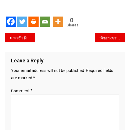
0
Shares
Post
ভারতীয় বিমান বাহিনীর কম্বাইন্ড গ্রাজুয়েশন কুচাকাওয়াজ পরিদর্শন করলেন বাংলাদেশ বিমান বাহিনী প্রধান
চট্টগ্রাম জেলা পুলিশের সাপ্তাহিক মাস্টার প্যারেড অনুষ্ঠিত
navigation
Leave a Reply
Your email address will not be published.
Required fields
are marked
*
Comment
*