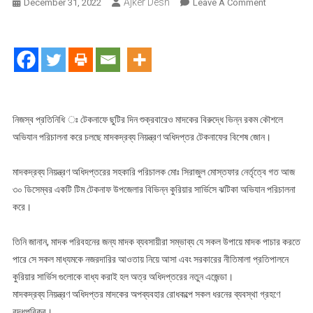
Ajker Desh
On
December 31, 2022
Leave A Comment
ডিএনসি’র
টেকনাফ
এর
বিশেষ
জোন
কর্তৃক
বিভিন্ন
নিজস্ব প্রতিনিধি ঃ টেকনাফে ছুটির দিন শুক্রবারেও মাদকের বিরুদ্ধে ভিন্ন রকম কৌশলে
কুরিয়ার
অভিযান পরিচালনা করে চলছে মাদকদ্রব্য নিয়ন্ত্রণ অধিদপ্তর টেকনাফের বিশেষ জোন।
সার্ভিসে
ঝটিকা
মাদকদ্রব্য নিয়ন্ত্রণ অধিদপ্তরের সহকারি পরিচালক মোঃ সিরাজুল মোস্তফার নের্তৃত্বে গত আজ
অভিযান
৩০ ডিসেম্বর একটি টিম টেকনাফ উপজেলার বিভিন্ন কুরিয়ার সার্ভিসে ঝটিকা অভিযান পরিচালনা
করে।
তিনি জানান, মাদক পরিবহনের জন্য মাদক ব্যবসায়ীরা সম্ভাব্য যে সকল উপায়ে মাদক পাচার করতে
পারে সে সকল মাধ্যমকে নজরদারির আওতায় নিয়ে আসা এবং সরকারের নীতিমালা প্রতিপালনে
কুরিয়ার সার্ভিস গুলোকে বাধ্য করাই হল অত্র অধিদপ্তরের নতুন এজেন্ডা।
মাদকদ্রব্য নিয়ন্ত্রণ অধিদপ্তর মাদকের অপব্যবহার রোধকল্পে সকল ধরনের ব্যবস্থা গ্রহণে
বদ্ধপরিকর।