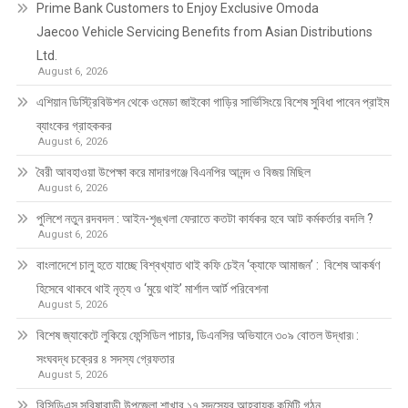
Prime Bank Customers to Enjoy Exclusive Omoda
Jaecoo Vehicle Servicing Benefits from Asian Distributions
Ltd.
August 6, 2026
এশিয়ান ডিস্ট্রিবিউশন থেকে ওমেডা জাইকো গাড়ির সার্ভিসিংয়ে বিশেষ সুবিধা পাবেন প্রাইম
ব্যাংকের গ্রাহককর
August 6, 2026
বৈরী আবহাওয়া উপেক্ষা করে মাদারগঞ্জে বিএনপির আনন্দ ও বিজয় মিছিল
August 6, 2026
পুলিশে নতুন রদবদল : আইন-শৃঙ্খলা ফেরাতে কতটা কার্যকর হবে আট কর্মকর্তার বদলি ?
August 6, 2026
​​বাংলাদেশে চালু হতে যাচ্ছে বিশ্বখ্যাত থাই কফি চেইন ‘ক্যাফে আমাজন’ : বিশেষ আকর্ষণ
হিসেবে থাকবে থাই নৃত্য ও ‘মুয়ে থাই’ মার্শাল আর্ট পরিবেশনা
August 5, 2026
বিশেষ জ্যাকেটে লুকিয়ে ফেন্সিডিল পাচার, ডিএনসির অভিযানে ৩০৯ বোতল উদ্ধার৷ :
সংঘবদ্ধ চক্রের ৪ সদস্য গ্রেফতার
August 5, 2026
বিসিডিএস সরিষাবাড়ী উপজেলা শাখার ১৭ সদস্যের আহ্বায়ক কমিটি গঠন