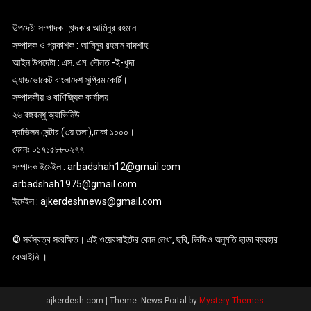
উপদেষ্টা সম্পাদক : খন্দকার আমিনুর রহমান
সম্পাদক ও প্রকাশক : আমিনুর রহমান বাদশাহ
আইন উপদেষ্টা : এস. এম. দৌলত -ই-খুদা
এ্যাডভোকেট বাংলাদেশ সুপ্রিম কোর্ট।
সম্পাদকীয় ও বাণিজ্যিক কার্যালয়
২৬ বঙ্গবন্ধু অ্যাভিনিউ
ব্যাভিলন সেন্টার (৩য় তলা),ঢাকা ১০০০।
ফোনঃ ০১৭১৫৮৮০২৭৭
সম্পাদক ইমেইল : arbadshah12@gmail.com
arbadshah1975@gmail.com
ইমেইল : ajkerdeshnews@gmail.com
© সর্বস্বত্ব সংরক্ষিত। এই ওয়েবসাইটের কোন লেখা, ছবি, ভিডিও অনুমতি ছাড়া ব্যবহার
বেআইনি ।
ajkerdesh.com
|
Theme: News Portal by
Mystery Themes
.