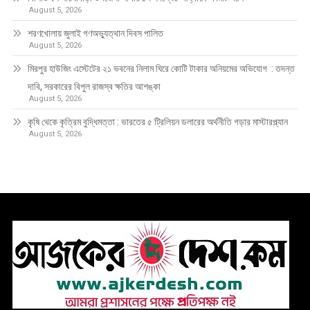
August 5, 2026
শরণখোলায় জুলাই গণঅভ্যুত্থান দিবস পালিত
August 5, 2026
মিরপুর হাউজিং এস্টেটের ২১ ভবনের নিলাম ঘিরে কোটি টাকার অনিয়মের অভিযোগ : তদন্ত
দাবি, সরকারের বিপুল রাজস্ব ক্ষতির আশঙ্কা
August 5, 2026
কৃষি থেকে কৃত্রিম বুদ্ধিমত্তা : ভারতের ৫ ট্রিলিয়ন ডলারের অর্থনীতি গড়ার মাস্টারপ্ল্যান
August 5, 2026