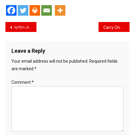
Post
নড়াইলে ফেনসিডিলসহ এক মাদক ব্যবসায়ী পুলিশের হাতে আটক
Carry On বহাল ও CGPA বাতিলের দাবিতে খুলনা মেডিকেল কলেজ শিক্ষার্থীদের মানববন্ধন অনুষ্ঠিত
navigation
Leave a Reply
Your email address will not be published.
Required fields
are marked
*
Comment
*