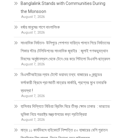
Banglalink Stands with Communities During
the Monsoon
August 7, 2026
বর্ষায় মানুষের পাশে বাংলালিংক
August 7, 2026
সাংবাদিক নির্যাতন- উলিপুরে পেশাগত দায়িত্ব পালনে গিয়ে নির্যাতনের
শিকার স্টার টেলিভিশনের সাংবাদিক জুবাইর : জুলাই গণঅভ্যুত্থান
দিবসের অনুষ্ঠানস্থল থেকে টেনে বের করে পিটালো বিএনপি-ছাত্রদল
August 7, 2026
বিএসটিআইয়ের ল্যাব টেস্টে ভয়াবহ তথ্য: বাজারের ৮ ব্র্যান্ডের
ফর্সাকারী ক্রিমে প্রাণঘাতী মাত্রার মার্কারি, প্রশ্নের মুখে তদারকি
ব্যবস্থা !
August 7, 2026
হাসিনার দিল্লিতে মিডিয়া ব্রিফিং ঘিরে তীব্র ক্ষোভ ঢাকার : ভারতের
ভূমিকা নিয়ে পররাষ্ট্র মন্ত্রণালয়ের কড়া প্রতিক্রিয়া
August 7, 2026
মাত্র ১১ কার্যদিবসে হাইকোর্টে নিষ্পত্তি ৫০ হাজারের বেশি পুরাতন