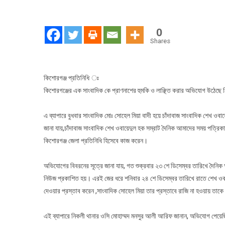
সাংব
সোহ
কে
0
প্রা
Shares
হুমকি
দিলো
কথি
কিশোরগঞ্জ প্রতিনিধি ঃ
এক
কিশোরগঞ্জের এক সাংবাদিক কে প্রাণনাশের হুমকি ও লাঞ্ছিত করার অভিযোগ উঠেছে ন
সাংব
এ ব্যাপারে বুধবার সাংবাদিক মোঃ সোহেল মিয়া বাদী হয়ে চাঁদাবাজ সাংবাদিক শেখ
জানা যায়,চাঁদাবাজ সাংবাদিক শেখ ওবায়েদুল হক সম্রাট দৈনিক আমাদের সময় পত্
কিশোরগঞ্জ জেলা প্রতিনিধি হিসেবে কাজ করেন।
অভিযোগের বিবরনের সূত্রে জানা যায়, গত শুক্রবার ২৩ শে ডিসেম্বর তারিখে দৈনিক 
নিউজ প্রকাশিত হয়। এরই জের ধরে শনিবার ২৪ শে ডিসেম্বর তারিখে রাতে শেখ ওবায়
দেওয়ার প্রস্তাব করেন ,সাংবাদিক সোহেল মিয়া তার প্রস্তাবে রাজি না হওয়ায় তাকে
এই ব্যাপারে নিকলী থানার ওসি মোহাম্মদ মনসুর আলী আরিফ জানান, অভিযোগ পেয়ে