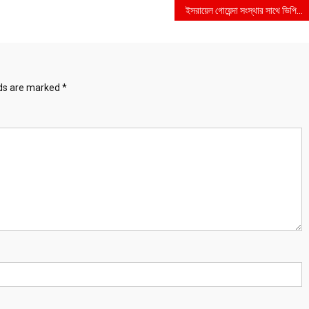
ইসরায়েল গোয়েন্দা সংস্থার সাথে ভিপি নুরের গোপন বৈঠক
lds are marked
*