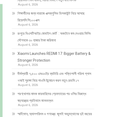
ক্রিমিনাল মিস মামলা, বিচার বিভাগে নতুন মাইলফলক
August 6, 2026
শিক্ষার্থীদের জন্য দারাজে এক্সক্লুসিভ ডিসকাউন্ট নিয়ে আসছে
রিয়েলমি সি১০০এক্স
August 6, 2026
রংপুরে বিএসটিআইর মোবাইল কোর্ট : অকটেনে কম দেওয়ায় ফিলিং
স্টেশনকে ৩০ হাজার টাকা জরিমানা
August 6, 2026
Xiaomi Launches REDMI 17: Bigger Battery &
Stronger Protection
August 6, 2026
দীর্ঘস্থায়ী ৭,৫০০ এমএএইচ ব্যাটারি এবং শক্তিশালী গরিলা গ্লাস
৭আই সুরক্ষা নিয়ে শাওমি উন্মোচন করল নতুন রেডমি ১৭
August 6, 2026
শরণখোলায় মাদক কারবারিদের গ্রেফতারের পর ওসির বিরুদ্ধে
ষড়যন্ত্রের প্রতিবাদে মানববন্ধন
August 6, 2026
স্মার্টফোন, অ্যালগরিদম ও গণতন্ত্র: জুলাই অভ্যুত্থানের দুই বছরের