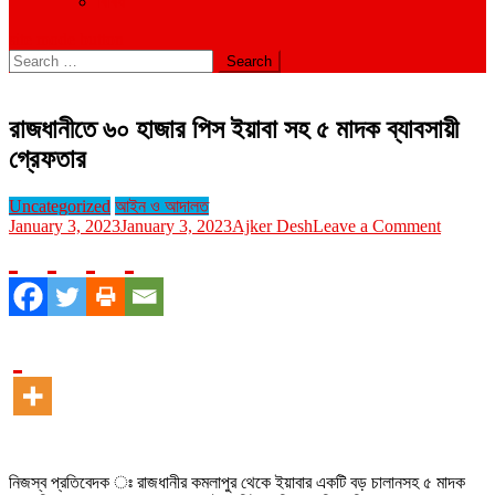
বিবিধ
site mode button
Search
for:
রাজধানীতে ৬০ হাজার পিস ইয়াবা সহ ৫ মাদক ব্যাবসায়ী
গ্রেফতার
Uncategorized
আইন ও আদালত
on
January 3, 2023
January 3, 2023
Ajker Desh
Leave a Comment
রাজধানীত
৬০
হাজার
পিস
ইয়াবা
সহ
৫
মাদক
ব্যাবসায়ী
গ্রেফতার
নিজস্ব প্রতিবেদক ঃ রাজধানীর কমলাপুর থেকে ইয়াবার একটি বড় চালানসহ ৫ মাদক