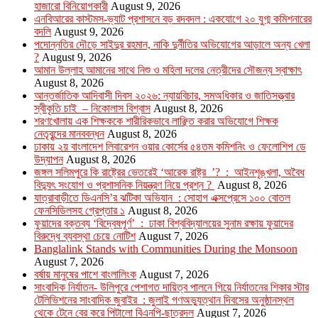
হাজারো বিনিয়োগকারী
August 9, 2026
এনবিআরের কাস্টমস-ভ্যাট প্রশাসনে বড় রদবদল : একযোগে ২০ যুগ্ম কমিশনারের
বদলি
August 9, 2026
পদোন্নতির দৌড়ে সাইদুর রহমান, নাকি দুর্নীতির অভিযোগের আড়ালে অন্য খেলা
?
August 9, 2026
আমান উল্লাহ আমানের সাথে নিশু ও মহিলা দলের নেত্রীদের সৌজন্য স্বাক্ষাৎ
August 8, 2026
আন্তর্জাতিক আদিবাসী দিবস ২০২৬: ন্যায়বিচার, সমঅধিকার ও জাতিসত্ত্বার
স্বীকৃতি চাই – নিকোলাস বিশ্বাস
August 8, 2026
শরণখোলায় এক শিক্ষককে শারীরিকভাবে লাঞ্ছিত করার অভিযোগে শিক্ষক
নেতৃবৃন্দের মানববন্ধন
August 8, 2026
ঢাকায় ২য় বাংলাদেশ লিবারেশন ওয়ার কোর্সের ৫৪তম কমিশনিং ও ফেলোশিপ ডে
উদ্‌যাপন
August 8, 2026
জঙ্গল সলিমপুরে কি রাষ্ট্রের ভেতরেই ‘আরেক রাষ্ট্র ’? : আইনশৃঙ্খলা, অবৈধ
বিদ্যুৎ সংযোগ ও প্রশাসনিক নিয়ন্ত্রণ নিয়ে প্রশ্ন ?
August 8, 2026
যাত্রাবাড়ীতে ডিএনসি’র ঝটিকা অভিযান : সোহাগ এক্সপ্রেসে ১০০ বোতল
ফেনসিডিলসহ গ্রেপ্তার ১
August 8, 2026
ফুয়াদের বক্তব্য ‘বিদ্বেষপূর্ণ’ : ঢাকা বিশ্ববিদ্যালয়ের সুনাম রক্ষায় ফুয়াদের
বিরুদ্ধে ব্যবস্থা চেয়ে নোটিশ
August 7, 2026
Banglalink Stands with Communities During the Monsoon
August 7, 2026
বর্ষায় মানুষের পাশে বাংলালিংক
August 7, 2026
সাংবাদিক নির্যাতন- উলিপুরে পেশাগত দায়িত্ব পালনে গিয়ে নির্যাতনের শিকার স্টার
টেলিভিশনের সাংবাদিক জুবাইর : জুলাই গণঅভ্যুত্থান দিবসের অনুষ্ঠানস্থল
থেকে টেনে বের করে পিটালো বিএনপি-ছাত্রদল
August 7, 2026