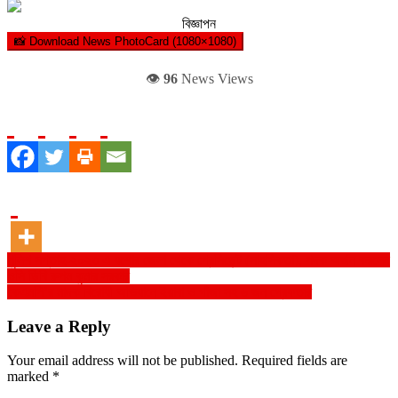
বিজ্ঞাপন
📸 Download News PhotoCard (1080×1080)
👁️
96
News Views
Post
পুলিশ সপ্তাহ-২০২৩ এ যশোর জেলা থেকে প্রেসিডেন্ট (সাহসিকতা), পদক অর্জন করলেন
ওসি ডিবি রুপম কুমার সরকার
navigation
কেএমপি’র মাদক বিরোধী অভিযানে ইয়াবা ও গাঁজা সহ ৬ জন গ্রেফতার
Leave a Reply
Your email address will not be published.
Required fields are
marked
*