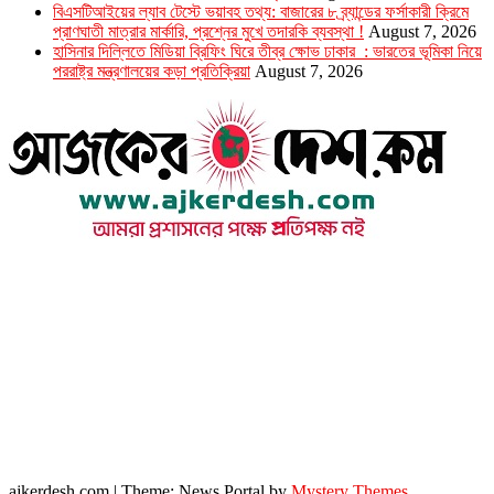
বিএসটিআইয়ের ল্যাব টেস্টে ভয়াবহ তথ্য: বাজারের ৮ ব্র্যান্ডের ফর্সাকারী ক্রিমে
প্রাণঘাতী মাত্রার মার্কারি, প্রশ্নের মুখে তদারকি ব্যবস্থা !
August 7, 2026
হাসিনার দিল্লিতে মিডিয়া ব্রিফিং ঘিরে তীব্র ক্ষোভ ঢাকার : ভারতের ভূমিকা নিয়ে
পররাষ্ট্র মন্ত্রণালয়ের কড়া প্রতিক্রিয়া
August 7, 2026
উপদেষ্টা সম্পাদক : খন্দকার আমিনুর রহমান
সম্পাদক ও প্রকাশক : আমিনুর রহমান বাদশাহ
আইন উপদেষ্টা : এস. এম. দৌলত -ই-খুদা
এ্যাডভোকেট বাংলাদেশ সুপ্রিম কোর্ট।
সম্পাদকীয় ও বাণিজ্যিক কার্যালয়
২৬ বঙ্গবন্ধু অ্যাভিনিউ
ব্যাভিলন সেন্টার (৩য় তলা),ঢাকা ১০০০।
ফোনঃ ০১৭১৫৮৮০২৭৭
সম্পাদক ইমেইল : arbadshah12@gmail.com
arbadshah1975@gmail.com
ইমেইল : ajkerdeshnews@gmail.com
© সর্বস্বত্ব সংরক্ষিত। এই ওয়েবসাইটের কোন লেখা, ছবি, ভিডিও অনুমতি ছাড়া ব্যবহার বেআইনি ।
ajkerdesh.com
|
Theme: News Portal by
Mystery Themes
.