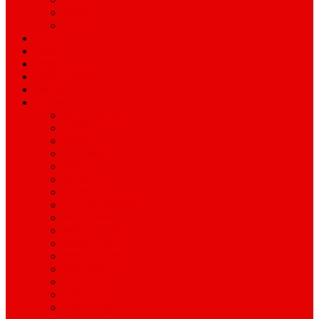
ময়মনসিংহ
রাজশাহী
অপরাধ
বিনোদন
স্বাস্থ্য
বিজ্ঞান ও প্রযুক্তি
শিক্ষাঙ্গন
অন্যান্য
আইন ও আদালত
অর্থনীতি
বানিজ্য
জীবন-যাপন
সাহিত্য
অনিয়ম-দুর্নীতি
ইতিহাস ঐতিহ্য
উপ-সম্পাদকীয়/মতামত
কর্পোরেট সংবাদ
গ্রাম বাংলার খবর
দুর্ঘটনার সংবাদ
প্রশাসনিক সংবাদ
বিশেষ প্রতিবেদন
মানবিক খবর
সংগঠন সংবাদ
সাহিত্য-সংস্কৃতি