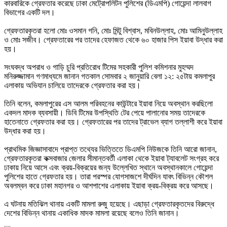
কারবারিকে গ্রেফতার করেছে ঢাকা মেট্রোপলিটন পুলিশের (ডিএমপি) গোয়েন্দা লালবাগ
বিভাগের একটি দল।
গ্রেফতারকৃতরা হলো মোঃ ওসমান গনি, মোঃ মিন্টু বিশ্বাস, মবিনউল্লাহ, মোঃ আমিনুউল্লাহ
ও মোঃ সজীব। গ্রেফতারের পর তাদের হেফাজত থেকে ৬০ হাজার পিস ইয়াবা উদ্ধার করা
হয়।
সংঘবদ্ধ অপরাধ ও গাড়ি চুরি প্রতিরোধ টিমের সহকারী পুলিশ কমিশনার মুহম্মদ
মনিরুজ্জামান গণমাধ্যমে জানান গতকাল সোমবার ২ জানুয়ারি বেলা ১২: ২৫টায় কমলাপুর
এলাকায় অভিযান চালিয়ে তাদেরকে গ্রেফতার করা হয়।
তিনি বলেন, কমলাপুরের এস আলম পরিবহনের কাউন্টারে ইয়াবা নিয়ে অবস্থান করছিলো
একদল মাদক ব্যবসায়ী। ডিবি টিমের উপস্থিতি টের পেয়ে পালানোর সময় তাদেরকে
হাতেনাতে গ্রেফতার করা হয়। গ্রেফতারের পর তাদের ট্রাভেল ব্যাগ তল্লাশী করে ইয়াবা
উদ্ধার করা হয়।
প্রাথমিক জিজ্ঞাসাবাদে প্রাপ্ত তথ্যের ভিত্তিতে ডিএমপি নিউজকে তিনি আরো জানান,
গ্রেফতারকৃতরা কক্সবাজার জেলার সীমান্তবর্তী এলাকা থেকে ইয়াবা ট্যাবলেট সংগ্রহ করে
ঢাকায় নিয়ে আসে এবং ক্রয়-বিক্রয়ের জন্য উল্লেখিত স্থানে অবস্থানকালে গোয়েন্দা
পুলিশের হাতে গ্রেফতার হয়। তারা পরস্পর যোগসাজশে দীর্ঘদিন যাবৎ বিভিন্ন কৌশল
অবলম্বন করে ঢাকা মহানগর ও আশপাশের এলাকায় ইয়াবা ক্রয়-বিক্রয় করে আসছে।
এ ঘটনায় মতিঝিল থানায় একটি মামলা রুজু হয়েছে। এছাড়া গ্রেফতারকৃতদের বিরুদ্ধে
দেশের বিভিন্ন থানায় একাধিক মাদক মামলা রয়েছে বলেও তিনি জানান।