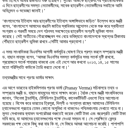
কর্মী হিসেবে আমার রাজনীতি শুরু হয়েছিল। সুতরাং আজকে ছাত্রলীগের প্রতিষ্ঠাবার্ষিকীর
এ দিনে ছাত্রলীগের সমস্ত নেতাকর্মীদের, সাবেক ছাত্রলীগ নেতাকর্মীদের সবাইকে আমি
অভিনন্দন ও শুভেচ্ছা জানাই।’
‘বাংলাদেশের ইতিহাস আর ছাত্রলীগের ইতিহাস অঙ্গাঙ্গিভাবে জড়িত’ উল্লেখ করে মন্ত্রী
বলেন, ‘বাংলাদেশে আমাদের বাঙালি জাতির স্বাধিকার আন্দোলন থেকে শুরু করে স্বাধীনতা
সংগ্রাম ও পরবর্তী সময়ে দেশ গঠনসহ সবক্ষেত্রে ছাত্রলীগ অগ্রণী ভূমিকা পালন
করেছে। সেই অতীতের গৌরবোজ্জ্বল পথ বেয়ে ভবিষ্যতে বাংলাদেশকে স্বপ্নের ঠিকানায়
পৌঁছাতে ছাত্রলীগ ভূমিকা রাখবে -সেটিই আমার প্রত্যাশা।’
এ সময় সাংবাদিকরা বিএনপির আগামী কর্মসূচির ঘোষণা নিয়ে প্রশ্ন করলে সম্প্রচার মন্ত্রী
ড. হাছান মাহমুদ বলেন, ‘আমরা বিএনপির সমস্ত কর্মসূচির সময় সতর্ক দৃষ্টি রাখবো,
প্রয়োজনে সতর্ক পাহারায় থাকবো এবং এই দেশে আর কখনো ২০১৩, ১৪, ১৫ সালের
মতো পরিস্থিতি কাউকে তৈরি করতে দেবো না।’
তথ্যমন্ত্রীর সাথে প্রণয় ভার্মার সাক্ষাৎ
এর আগে ভারতের হাইকমিশনার প্রণয় ভার্মা (Pranay Verma) সচিবালয়ে তথ্য ও
সম্প্রচার মন্ত্রী ড. হাছান মাহমুদের সাথে সাক্ষাৎ করেন। বৈঠক শেষে মন্ত্রী সাংবাদিকদের
জানান, ‘সিনেমা ইন্ডাস্ট্রি, টেলিভিশন ইন্ডাস্ট্রি, কানেকটিভিটি এগুলো নিয়ে আলোচনা
হয়েছে। বিশেষ করে ভারতের ত্রিপুরা, দিল্লী ও অন্যান্য রাজ্যে আমাদের টেলিভিশন
চ্যানেলগুলো প্রচারে তেমন কোনো অসুবিধা না থাকলেও পশ্চিমবাংলায় দেখাতে পারে না।
মূলত সেখানকার ক্যাবল অপারেটররা শুরুতেই কয়েক কোটি টাকা এবং বছরপ্রতি কোটি টাকা
দাবি করে, যা আমাদের চ্যানেলগুলোর পক্ষে দেওয়া সম্ভব না। সে প্রেক্ষিতে কেন্দ্র
সরকারের পক্ষ থেকে কিছু করা যায় কি না, সে বিষয়ে আমরা আলোচনা করেছি। পাশাপাশি