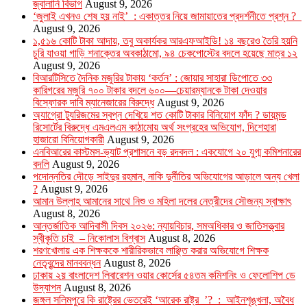
জ্বালানি বিভাগ
August 9, 2026
‘জুলাই এখনও শেষ হয় নাই’ : একাত্তর নিয়ে জামায়াতের প্রদর্শনীতে প্রশ্ন ?
August 9, 2026
১,৫১৬ কোটি টাকা আদায়, তবু অকার্যকর আরএফআইডি! ১৪ বছরেও তৈরি হয়নি
চুরি যাওয়া গাড়ি শনাক্তের অবকাঠামো, ৯৪ চেকপোস্টের বদলে হয়েছে মাত্র ১২
August 9, 2026
বিআরটিসিতে দৈনিক মজুরির টাকায় ‘কর্তন’ : জোয়ার সাহারা ডিপোতে ৩৩
কারিগরের মজুরি ৭০০ টাকার বদলে ৬০০—চেয়ারম্যানকে টাকা দেওয়ার
বিস্ফোরক দাবি ম্যানেজারের বিরুদ্ধে
August 9, 2026
অ্যাগ্রো ট্যুরিজমের স্বপ্ন দেখিয়ে শত কোটি টাকার বিনিয়োগ ফাঁদ ? ডায়মন্ড
রিসোর্টের বিরুদ্ধে এমএলএম কাঠামোয় অর্থ সংগ্রহের অভিযোগ, দিশেহারা
হাজারো বিনিয়োগকারী
August 9, 2026
এনবিআরের কাস্টমস-ভ্যাট প্রশাসনে বড় রদবদল : একযোগে ২০ যুগ্ম কমিশনারের
বদলি
August 9, 2026
পদোন্নতির দৌড়ে সাইদুর রহমান, নাকি দুর্নীতির অভিযোগের আড়ালে অন্য খেলা
?
August 9, 2026
আমান উল্লাহ আমানের সাথে নিশু ও মহিলা দলের নেত্রীদের সৌজন্য স্বাক্ষাৎ
August 8, 2026
আন্তর্জাতিক আদিবাসী দিবস ২০২৬: ন্যায়বিচার, সমঅধিকার ও জাতিসত্ত্বার
স্বীকৃতি চাই – নিকোলাস বিশ্বাস
August 8, 2026
শরণখোলায় এক শিক্ষককে শারীরিকভাবে লাঞ্ছিত করার অভিযোগে শিক্ষক
নেতৃবৃন্দের মানববন্ধন
August 8, 2026
ঢাকায় ২য় বাংলাদেশ লিবারেশন ওয়ার কোর্সের ৫৪তম কমিশনিং ও ফেলোশিপ ডে
উদ্‌যাপন
August 8, 2026
জঙ্গল সলিমপুরে কি রাষ্ট্রের ভেতরেই ‘আরেক রাষ্ট্র ’? : আইনশৃঙ্খলা, অবৈধ