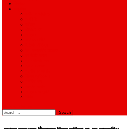
শিক্ষাঙ্গন
অন্যান্য
আইন ও আদালত
অর্থনীতি
বানিজ্য
জীবন-যাপন
সাহিত্য
অনিয়ম-দুর্নীতি
ইতিহাস ঐতিহ্য
উপ-সম্পাদকীয়/মতামত
কর্পোরেট সংবাদ
গ্রাম বাংলার খবর
দুর্ঘটনার সংবাদ
প্রশাসনিক সংবাদ
বিশেষ প্রতিবেদন
মানবিক খবর
সংগঠন সংবাদ
সাহিত্য-সংস্কৃতি
বিবিধ
site mode button
Search
for: