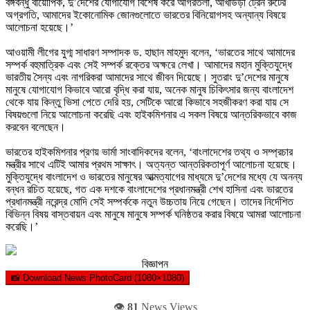
বঙ্গবন্ধু বায়োপিক, দু’দেশের যোগাযোগ বিশেষ করে আগরতলা, আখাউড়া ট্রেন রুটের
অগ্রগতি, আমাদের ইকোনোমিক জোনগুলোতে ভারতের বিনিয়োগসহ অন্যান্য বিষয়ে
আলোচনা হয়েছে।’
আওয়ামী লীগের যুগ্ম সাধারণ সম্পাদক ড. হাছান মাহমুদ বলেন, ‘ভারতের সাথে আমাদের
সম্পর্ক বহুমাত্রিক এবং সেই সম্পর্ক রক্তের অক্ষরে লেখা। আমাদের মহান মুক্তিযুদ্ধে
ভারতীয় সৈন্য এবং নাগরিকরা আমাদের সাথে জীবন দিয়েছে। সুতরাং দু’দেশের মানুষে
মানুষে যোগাযোগ কিভাবে আরো বৃদ্ধি করা যায়, অনেক মানুষ চিকিৎসার জন্য বাংলাদেশ
থেকে যায় কিন্তু ভিসা পেতে দেরি হয়, সেটিকে আরো কিভাবে সহজীকরণ করা যায় সে
বিষয়গুলো নিয়ে আলোচনা করেছি এবং হাইকমিশনার এ সকল বিষয়ে আন্তরিকভাবে কাজ
করবেন বলেছেন।
ভারতের হাইকমিশনার প্রণয় ভার্মা সাংবাদিকদের বলেন, ‘বাংলাদেশের তথ্য ও সম্প্রচার
মন্ত্রীর সাথে এটিই আমার প্রথম সাক্ষাৎ। অত্যন্ত আন্তরিকতাপূর্ণ আলোচনা হয়েছে।
মুক্তিযুদ্ধে বাংলাদেশ ও ভারতের মানুষের আত্মত্যাগের মাধ্যমে দু’দেশের মধ্যে যে অনন্য
বন্ধন রচিত হয়েছে, গত এক দশকে বাংলাদেশের প্রধানমন্ত্রী শেখ হাসিনা এবং ভারতের
প্রধানমন্ত্রী নরেন্দ্র মোদি সেই সম্পর্ককে নতুন উচ্চতায় নিয়ে গেছেন। তাদের নির্দেশিত
বিভিন্ন বিষয় বাস্তবায়ন এবং মানুষে মানুষে সম্পর্ক ঘনিষ্ঠতর করার বিষয়ে আমরা আলোচনা
করেছি।’
বিজ্ঞাপন
📸 Download News PhotoCard (1080×1080)
👁️
81
News Views