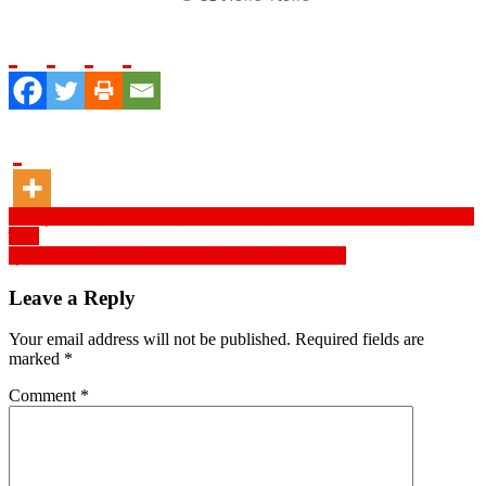
Post
ভূমিদস্যুদের আগ্রাসনের বিরুদ্ধে আমাদের কার্যক্রম চলমান থাকবে- মেয়র ব্যারিস্টার শেখ
তাপস
navigation
যুদ্ধক্ষেত্রে মোবাইল ফোন ব্যবহারের বলি হল শতাধিক রুশ সেনা
Leave a Reply
Your email address will not be published.
Required fields are
marked
*
Comment
*