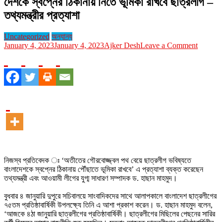
দেশকে স্বপ্নের ঠিকানায় নিতে ভূমিকা রাখবে ছাত্রলীগ –
তথ্যমন্ত্রীর প্রত্যাশা
Uncategorized
অন্যান্য
on
January 4, 2023
January 4, 2023
Ajker Desh
Leave a Comment
দেশকে
স্বপ্নের
ঠিকানায়
নিতে
ভূমিকা
রাখবে
ছাত্রলীগ
–
তথ্যমন্ত্রী
প্রত্যাশা
নিজস্ব প্রতিবেদক ঃ ‘অতীতের গৌরবোজ্জ্বল পথ বেয়ে ছাত্রলীগ ভবিষ্যতে
বাংলাদেশকে স্বপ্নের ঠিকানায় পৌঁছাতে ভূমিকা রাখবে’ এ প্রত্যাশা ব্যক্ত করেছেন
তথ্যমন্ত্রী এবং আওয়ামী লীগের যুগ্ম সাধারণ সম্পাদক ড. হাছান মাহমুদ।
বুধবার ৪ জানুয়ারি দুপুরে সচিবালয়ে সাংবাদিকদের সাথে আলাপকালে বাংলাদেশ ছাত্রলীগের
৭৫তম প্রতিষ্ঠাবার্ষিকী উপলক্ষ্যে তিনি এ আশা প্রকাশ করেন। ড. হাছান মাহমুদ বলেন,
‘আজকে ৪ঠা জানুয়ারি ছাত্রলীগের প্রতিষ্ঠাবার্ষিকী। ছাত্রলীগের মিছিলের পেছনের সারির