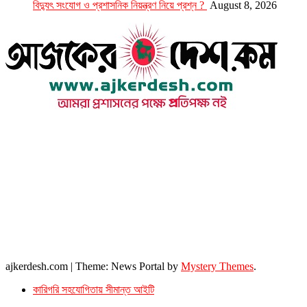
বিদ্যুৎ সংযোগ ও প্রশাসনিক নিয়ন্ত্রণ নিয়ে প্রশ্ন ?
August 8, 2026
উপদেষ্টা সম্পাদক : খন্দকার আমিনুর রহমান
সম্পাদক ও প্রকাশক : আমিনুর রহমান বাদশাহ
আইন উপদেষ্টা : এস. এম. দৌলত -ই-খুদা
এ্যাডভোকেট বাংলাদেশ সুপ্রিম কোর্ট।
সম্পাদকীয় ও বাণিজ্যিক কার্যালয়
২৬ বঙ্গবন্ধু অ্যাভিনিউ
ব্যাভিলন সেন্টার (৩য় তলা),ঢাকা ১০০০।
ফোনঃ ০১৭১৫৮৮০২৭৭
সম্পাদক ইমেইল : arbadshah12@gmail.com
arbadshah1975@gmail.com
ইমেইল : ajkerdeshnews@gmail.com
© সর্বস্বত্ব সংরক্ষিত। এই ওয়েবসাইটের কোন লেখা, ছবি, ভিডিও অনুমতি ছাড়া ব্যবহার বেআইনি ।
ajkerdesh.com
|
Theme: News Portal by
Mystery Themes
.
কারিগরি সহযোগিতায় সীমান্ত আইটি