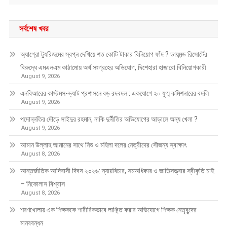
সর্বশেষ খবর
অ্যাগ্রো ট্যুরিজমের স্বপ্ন দেখিয়ে শত কোটি টাকার বিনিয়োগ ফাঁদ ? ডায়মন্ড রিসোর্টের
বিরুদ্ধে এমএলএম কাঠামোয় অর্থ সংগ্রহের অভিযোগ, দিশেহারা হাজারো বিনিয়োগকারী
August 9, 2026
এনবিআরের কাস্টমস-ভ্যাট প্রশাসনে বড় রদবদল : একযোগে ২০ যুগ্ম কমিশনারের বদলি
August 9, 2026
পদোন্নতির দৌড়ে সাইদুর রহমান, নাকি দুর্নীতির অভিযোগের আড়ালে অন্য খেলা ?
August 9, 2026
আমান উল্লাহ আমানের সাথে নিশু ও মহিলা দলের নেত্রীদের সৌজন্য স্বাক্ষাৎ
August 8, 2026
আন্তর্জাতিক আদিবাসী দিবস ২০২৬: ন্যায়বিচার, সমঅধিকার ও জাতিসত্ত্বার স্বীকৃতি চাই
– নিকোলাস বিশ্বাস
August 8, 2026
শরণখোলায় এক শিক্ষককে শারীরিকভাবে লাঞ্ছিত করার অভিযোগে শিক্ষক নেতৃবৃন্দের
মানববন্ধন