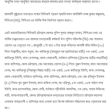
আধুনিক তথ্য প্রযুক্তি ব্যবহারের মাধ্যমে মামলার ছায়া তদন্ত কার্যক্রম অব্যাহত রাখেন।
মামলাটি সুষ্ঠুভাবে তদন্তের লক্ষ্যে পিবিআই প্রধান অ্যাডিশনাল আইজিপি বনজ কুমার মজুমদার,
বিপিএম (বার), পিপিএম এর সার্বিক দিক নির্দেশনা প্রদান করেন।
এরই ধারাবাহিকতায় পিবিআই চট্টগ্রাম জেলার পুলিশ সুপার নাজমুল হাসান, পিপিএম-সেবা এর
সার্বিক তত্ত্বাবধানে এবং মামলার তদন্তকারী কর্মকর্তা উপ-পুলিশ পরিদর্শক (নিঃ) মোঃ শাহাদাত
হোসেন এর নেতৃত্বে গত ১ জানুয়ারী ২ টা হতে ৩ টার মধ্যে সন্ধিগ্ধ আসামী মহিন উদ্দিন (৩০)
পিতা-ইব্রাহীম, মাতা-হনুফা, সাং-কাদিরপুর (মাহমুদুল হক ড্রাইভারের বাড়ী) ৭নং ওয়ার্ড, ১৬নং
কাদিরপুর ইউপি, থানা-বেগমগঞ্জ, জেলা-নোয়াখালী, বর্তমানে-হালিশহর (টেন্ডলের বাড়ীর ভাড়াটিয়া)
থানা-হালিশহর, জেলা-চট্টগ্রাম, মোঃ আনোয়ার হোসেন (৪২) পিতা-নুরুল ইসলাম, মাতা-আনোয়ারা
বেগম, সাং-কাদিরপুর (সিরাজুল মিয়ার বাড়ী) ৭নং ওয়ার্ড, ১৬নং কাদিরপুর ইউপি, থানা-বেগমগঞ্জ,
জেলা-নোয়াখালী, বর্তমানে-হালিশহর, থানা-হালিশহর, জেলা-চট্টগ্রাম, এবং মোঃ রফিকুল ইসলাম
(৪২) পিতাঃ মৃত নুরুল ইসলাম, মাতা-ছকিনা বেগম, সাং-হরিপুর, ৫নং ওয়ার্ড, ০৬নং পাঠান নগর
ইউপি, থানা-ছাগলনাইয়া, জেলা-ফেনী, বর্তমানে-গ্রীনভিউ আবাসিক, ৭নং রোড, সাহাব উদ্দিনের
বাড়ী, থানাঃপাহাড়তলী, জেলাঃ চট্টগ্রামদেরকে গুপ্তচরের তথ্যের ভিত্তিতে চট্টগ্রাম মহানগর
এলাকার পাহাড়তলী ও হালিশহর থানা এলাকা হতে বিশেষ অভিযান পরিচালনা করে গ্রেফতার করা
হয়।