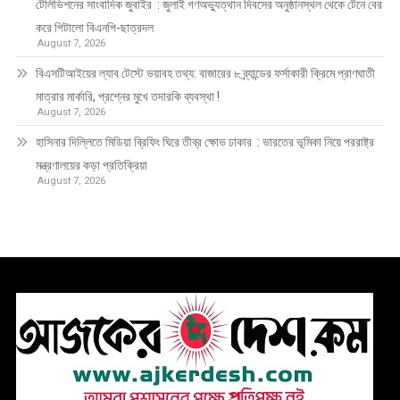
টেলিভিশনের সাংবাদিক জুবাইর : জুলাই গণঅভ্যুত্থান দিবসের অনুষ্ঠানস্থল থেকে টেনে বের
করে পিটালো বিএনপি-ছাত্রদল
August 7, 2026
বিএসটিআইয়ের ল্যাব টেস্টে ভয়াবহ তথ্য: বাজারের ৮ ব্র্যান্ডের ফর্সাকারী ক্রিমে প্রাণঘাতী
মাত্রার মার্কারি, প্রশ্নের মুখে তদারকি ব্যবস্থা !
August 7, 2026
হাসিনার দিল্লিতে মিডিয়া ব্রিফিং ঘিরে তীব্র ক্ষোভ ঢাকার : ভারতের ভূমিকা নিয়ে পররাষ্ট্র
মন্ত্রণালয়ের কড়া প্রতিক্রিয়া
August 7, 2026