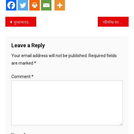
Post
যুদ্ধক্ষেত্রে মোবাইল ফোন ব্যবহারের বলি হল শতাধিক রুশ সেনা
পরীমনির যত বিয়ে ও ঘনিষ্ঠ সম্পর্ক
navigation
Leave a Reply
Your email address will not be published.
Required fields
are marked
*
Comment
*