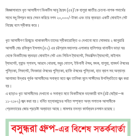
জিজ্ঞাসাবাদে ধৃত আসামীগণ ভিকটিম আবু ছৈয়দ (৫৪)’কে হালুয়া জাতীয় চেতনা-নাশক পদার্থের
সাথে মধু মিশ্রন করে সেবন করিয়ে নগদ ২০,০০০/-টাকা এবং তার ব্যবহৃত একটি মোবাইল সেট
নিয়েছ বলে স্বীকার করে।
ধৃত আসামীগণ রিমান্ডে থাকাকালীন তাদের স্বীকারোক্তি ও দেখানো মতে সোমবার ২ জানুয়ারি
আসামী মোঃ রফিকুল ইসলাম (৪২) এর চট্টগ্রাম মহানগর এলাকার হালিশহর থানাধীন ভাড়া ঘর
থেকে ভিকটিমের ব্যবহৃত মোবাইল সেট এবং সিডিল ট্যাবলেট, সিডাক্সিন ট্যাবলেট, মাইলাম
ট্যাবলেট, হ্যান্ড গ্লাবস, আরদে খোরমা, মধুর বোতল, ইউনানী ঔষধ, মদক, হালুয়া, হামদর্দ ঔষধের
পুস্তিকা, লিফলেট, সিনকারা ঔষধের পুস্তিকা, ছাফি ঔষধের পুস্তিকা, হাত ব্যাগ সহ অন্যান্য
আলামত উদ্ধার পূর্বক আসামীদের সনাক্ত মতে জব্দ তালিকা মূলে সাক্ষীদের উপস্থিতিতে জব্দ করা
হয়।
এ ছাড়াও ধৃত আসামীদের দেখানো ও সনাক্ত মতে ভিকটিমকে বহনকারী বাস (চট্ট মেট্রো—জ
১১-২১৮২) জব্দ করা হয়। বর্নিত হত্যাকান্ডের সহিত সম্পৃক্ত অন্য পলাতক আসামীকে
গ্রেফতারের জোর প্রচেষ্টা অব্যাহত আছে। মামলার তদন্ত কার্যক্রম চলমান রয়েছে।