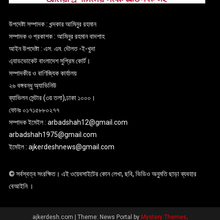
উপদেষ্টা সম্পাদক : খন্দকার আমিনুর রহমান
সম্পাদক ও প্রকাশক : আমিনুর রহমান বাদশাহ
আইন উপদেষ্টা : এস. এম. দৌলত -ই-খুদা
এ্যাডভোকেট বাংলাদেশ সুপ্রিম কোর্ট।
সম্পাদকীয় ও বাণিজ্যিক কার্যালয়
২৬ বঙ্গবন্ধু অ্যাভিনিউ
ব্যাভিলন সেন্টার (৩য় তলা),ঢাকা ১০০০।
ফোনঃ ০১৭১৫৮৮০২৭৭
সম্পাদক ইমেইল : arbadshah12@gmail.com
arbadshah1975@gmail.com
ইমেইল : ajkerdeshnews@gmail.com
© সর্বস্বত্ব সংরক্ষিত। এই ওয়েবসাইটের কোন লেখা, ছবি, ভিডিও অনুমতি ছাড়া ব্যবহার
বেআইনি ।
ajkerdesh.com
|
Theme: News Portal by
Mystery Themes
.