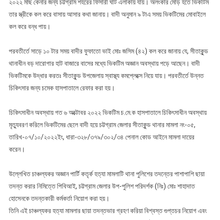
২০২২ মাছ কেনার জন্য চট্টগ্রাম শহরের ফিসারী ঘাট এলাকায় যায়। অলংকার মোড় হতে ভিকটিম
তার স্ত্রীকে কল করে বাসায় আসার কথা জানায়। বাদী অনুমান ৯ টাএ সময় ভিকটিমের মোবাইলে
কল করে বন্ধ পায়।
পরবতীর্তে সাড়ে ১০ টার সময় বাদীর ফুফাতো ভাই মোঃ জসিম (৪২) কল করে জানায় যে, সীতাকুন্ড
থানাধীন বড় দারোগার হাট বাজারে বাসের মধ্যে ভিকটিম অজ্ঞান অবস্থায় পড়ে আছেন। বাদী
ভিকটিমকে উদ্ধার করতঃ সীতাকুন্ড উপজেলায় স্বাস্থ্য কমপ্লেক্সে নিয়ে যায়। পরবতীর্তে উন্নত
চিকিৎসার জন্য চমেক হাসপাতালে রেফার করা হয়।
চিকিৎসাধীন অবস্থায় গত ৬ অক্টোবর ২০২২ ভিকটিম চ.মে.ক হাসপাতালে চিকিৎসাধীন অবস্থায়
মৃত্যুবরণ করিলে ভিকটিমের ছেলে বাদী হয়ে চট্টগ্রাম জেলার সীতাকুন্ড থানার মামলা নং-০৫,
তারিখ-০৭/১০/২০২২ইং, ধারা-৩২৮/৩৭৯/৩০২/৩৪ পেনাল কোড আইনে মামলা দায়ের
করেন।
উল্লেখিত চাঞ্চল্যকর অজ্ঞান পার্টি কতৃর্ক হত্যা মামলাটি থানা পুলিশের তদন্তের পাশাপাশি ছায়া
তদন্ত করার নিমিত্তে পিবিআই, চট্টগ্রাম জেলার উপ-পুলিশ পরিদর্শক (নিঃ) মোঃ শাহাদাত
হোসেনকে তদন্তকারী কর্মকর্তা নিয়োগ করা হয়।
তিনি এই চাঞ্চল্যকর হত্যা মামলার ছায়া তদন্তভার গ্রহণ করিয়া বিশ্বস্ত গুপ্তচর নিয়োগ এবং