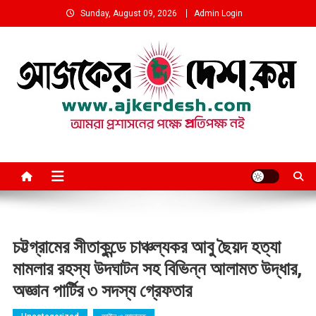
Skip
Sunday, August 09, 2026
Admin Login
to
content
আমরা প্রশাসনের পক্ষে প্রতিপক্ষ নই
চট্টগ্রামের সীতাকুন্ডে চাঞ্চল্যকর আবু ছৈয়দ হত্যা
মামলার রহস্য উদঘাটন সহ বিভিন্ন আলামত উদ্ধার,
অজ্ঞান পার্টির ৩ সদস্য গ্রেফতার