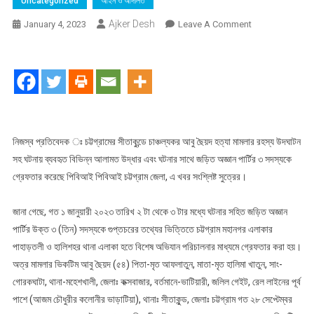
Uncategorized
আইন ও আদালত
Ajker Desh
On
January 4, 2023
Leave A Comment
চট্টগ্রামের
সীতাকুন্ডে
চাঞ্চল্যকর
আবু
ছৈয়দ
হত্যা
মামলার
নিজস্ব প্রতিবেদক ঃ চট্টগ্রামের সীতাকুন্ডে চাঞ্চল্যকর আবু ছৈয়দ হত্যা মামলার রহস্য উদঘাটন
রহস্য
সহ ঘটনায় ব্যবহৃত বিভিন্ন আলামত উদ্ধার এবং ঘটনার সাথে জড়িত অজ্ঞান পার্টির ৩ সদস্যকে
উদঘাটন
গ্রেফতার করেছে পিবিআই পিবিআই চট্টগ্রাম জেলা, এ খবর সংশ্লিষ্ট সুত্রের।
সহ
বিভিন্ন
জানা গেছে, গত ১ জানুয়ারী ২০২৩ তারিখ ২ টা থেকে ৩ টার মধ্যে ঘটনার সহিত জড়িত অজ্ঞান
আলামত
পার্টির উক্ত ৩ (তিন) সদস্যকে গুপ্তচরের তথ্যের ভিত্তিতে চট্টগ্রাম মহানগর এলাকার
উদ্ধার,
পাহাড়তলী ও হালিশহর থানা এলাকা হতে বিশেষ অভিযান পরিচালনার মাধ্যমে গ্রেফতার করা হয়।
অজ্ঞান
অত্র মামলার ভিকটিম আবু ছৈয়দ (৫৪) পিতা-মৃত আফলাতুন, মাতা-মৃত হালিমা খাতুন, সাং-
পার্টির
গোরকঘাটা, থানা-মহেশখালী, জেলাঃ কক্সবাজার, বর্তমানে-ভাটিয়ারী, জলিল গেইট, রেল লাইনের পূর্ব
৩
সদস্য
পাশে (আজম চৌধুরীর কলোনীর ভাড়াটিয়া), থানাঃ সীতাকুন্ড, জেলাঃ চট্টগ্রাম গত ২৮ সেপ্টেম্বর
গ্রেফতার