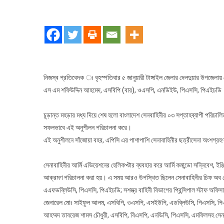
বাংল
সেনা
শীতক
বহিরঙ
অনুশ
চূড়ান
মহড়
নিজস্ব প্রতিবেদক ঃ বৃহস্পতিবার ৫ জানুয়ারী টাঙ্গাইল জেলার দেলদুয়ার উপজেলায়
অবল
এস এম শফিউদ্দিন আহমেদ, এসবিপি (বার), ওএসপি, এনডিইউ, পিএসসি, পিএইচডি
করল
সেনা
চূড়ান্ত মহড়ার মধ্য দিয়ে শেষ হলো বাংলাদেশ সেনবাহিনীর ০৩ সপ্তাহব্যাপী পরিচ
সফলভাবে এই অনুশীলন পরিচালনা করে।
এই অনুশীলনে সাঁজোয়া বহর, এপিসি এর পাশাপাশি সেনাবাহিনীর ছত্রীসেনা অংশগ্র
সেনাবাহিনীর আর্মি এভিয়েশনের হেলিকপ্টার ব্যবহার করে আর্মি কমান্ডো সন্নিবেশ, ই
আক্রমণ পরিচালনা করা হয়। এ সময় আরও উপস্থিত ছিলেন সেনাবাহিনীর চিফ অব জেন
এএফডব্লিউসি, পিএসসি, পিএইচডি; সশস্ত্র বাহিনী বিভাগের প্রিন্সিপাল স্টাফ অফিসা
জেনারেল মোঃ সাইফুল আলম, এসবিপি, ওএসপি, এসইউপি, এডব্লিউসি, পিএসসি, পিএইচডি
আহম্মদ তাবরেজ শামস চৌধুরী, এসবিপি, বিএসপি, এনডিসি, পিএসসি, এমফিলসহ সেনাসদরের প্র