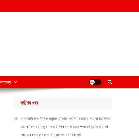
অন্যান্য
সর্বশেষ খবর
বিআরটিসিতে দৈনিক মজুরির টাকায় ‘কর্তন’ : জোয়ার সাহারা ডিপোতে
৩৩ কারিগরের মজুরি ৭০০ টাকার বদলে ৬০০—চেয়ারম্যানকে টাকা
দেওয়ার বিস্ফোরক দাবি ম্যানেজারের বিরুদ্ধে