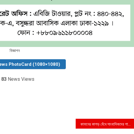
বিজ্ঞাপন
ews PhotoCard (1080×1080)
83
News Views
কাফনের কাপড় বেঁধে সাংবাদিকদের পাশে থাকার ঘোষণা বিএমএসএস চেয়ারম্যানের