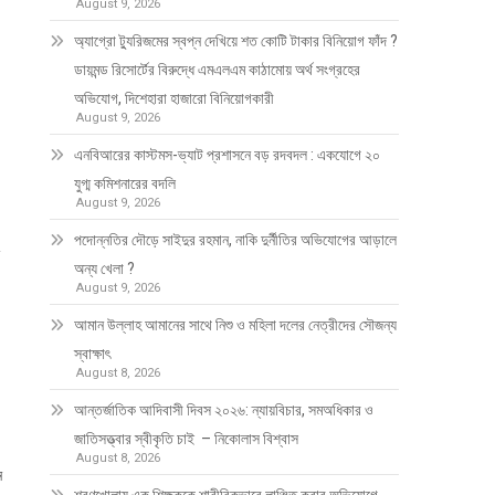
August 9, 2026
অ্যাগ্রো ট্যুরিজমের স্বপ্ন দেখিয়ে শত কোটি টাকার বিনিয়োগ ফাঁদ ?
ডায়মন্ড রিসোর্টের বিরুদ্ধে এমএলএম কাঠামোয় অর্থ সংগ্রহের
অভিযোগ, দিশেহারা হাজারো বিনিয়োগকারী
August 9, 2026
এনবিআরের কাস্টমস-ভ্যাট প্রশাসনে বড় রদবদল : একযোগে ২০
যুগ্ম কমিশনারের বদলি
August 9, 2026
পদোন্নতির দৌড়ে সাইদুর রহমান, নাকি দুর্নীতির অভিযোগের আড়ালে
অন্য খেলা ?
August 9, 2026
আমান উল্লাহ আমানের সাথে নিশু ও মহিলা দলের নেত্রীদের সৌজন্য
স্বাক্ষাৎ
August 8, 2026
আন্তর্জাতিক আদিবাসী দিবস ২০২৬: ন্যায়বিচার, সমঅধিকার ও
জাতিসত্ত্বার স্বীকৃতি চাই – নিকোলাস বিশ্বাস
August 8, 2026
ন