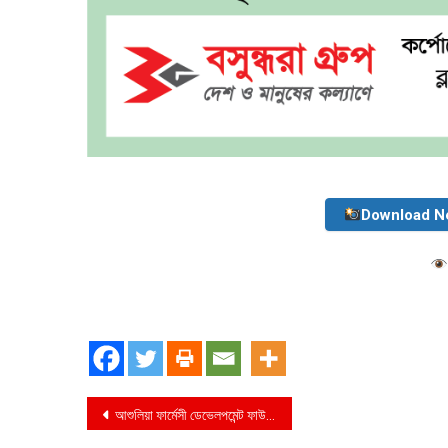
Download N
Post
আশুলিয়া ফার্মেসী ডেভেলপমেন্ট ফাউন্ডেশনের ধামসোনা ৪নং জোনের নব-গঠিত কমিটির শপথ ও অভিষেক অনুষ্ঠান অনুষ্ঠিত