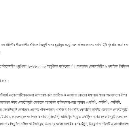
াদেশ
বাহিনীর
ালীন
্গণ
ীলনের
্ত
া
 সেনাবাহিনীর শীতকালীন বহিরঙ্গণ অনুশীলনের চূড়ান্ত মহড়া অবলোকন করেন সেনাবাহিনী প্রধান জেনারেল
োকন
।
েন
প্রধান
ালিত শীতকালীন প্রশিক্ষণ ২০২২-২০২৩ ‘অনুশীলন নবউদ্যোগ’। বাংলাদেশ সেনাবাহিনীর ৯ পদাতিক ডিভিশন
হণ করে।
ঞ্জিনিয়ার্স কর্তৃক প্রতিবন্ধকতা অপসারণ এবং পদাতিক ও অন্যান্য কোরের সমন্বয়ে শত্রু অবস্থানের উপর
ারেল স্টাফ লেফটেন্যান্ট জেনারেল আতাউল হাকিম সারওয়ার হাসান, এসবিপি, এসজিপি, এনডিসি,
র লেফটেন্যান্ট জেনারেল ওয়াকার-উজ-জামান, এসজিপি, পিএসসি; কোয়ার্টার মাস্টার জেনারেল লেফটেন্যান্ট
 এবং জেনারেল অফিসার কমান্ডিং (জিওসি) আর্মি ট্রেনিং এন্ড ডকট্রিন কমান্ড লেফটেন্যান্ট জেনারেল
িন্সিপাল ষ্টাফ অফিসারবৃন্দ, অন্যান্য জ্যেষ্ঠ সামরিক কর্মকর্তাবৃন্দ, ডিফেন্স জার্নালিস্ট এ্যাসোসিয়েশ