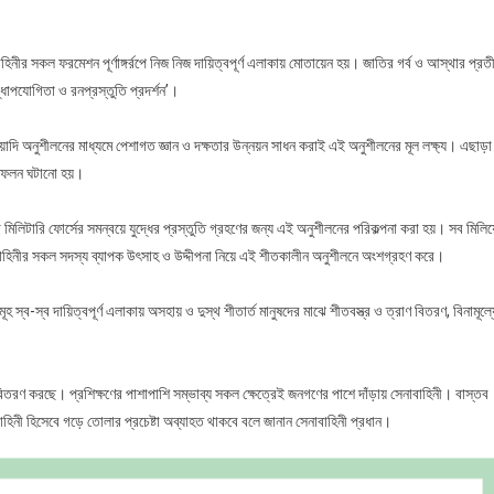
িনীর সকল ফরমেশন পূর্ণাঙ্গর্রপে নিজ নিজ দায়িত্বপূর্ণ এলাকায় মোতায়েন হয়। জাতির গর্ব ও আস্থার প্রত
দ্ধোপযোগিতা ও রনপ্রস্তুতি প্রদর্শন’।
ষয়াদি অনুশীলনের মাধ্যমে পেশাগত জ্ঞান ও দক্ষতার উন্নয়ন সাধন করাই এই অনুশীলনের মূল লক্ষ্য। এছাড়া
রতিফলন ঘটানো হয়।
া মিলিটারি ফোর্সের সমন্বয়ে যুদ্ধের প্রস্তুতি গ্রহণের জন্য এই অনুশীলনের পরিকল্পনা করা হয়। সব মিলিয়
বাহিনীর সকল সদস্য ব্যাপক উৎসাহ ও উদ্দীপনা নিয়ে এই শীতকালীন অনুশীলনে অংশগ্রহণ করে।
্ব-স্ব দায়িত্বপূর্ণ এলাকায় অসহায় ও দুস্থ শীতার্ত মানুষদের মাঝে শীতবস্ত্র ও ত্রাণ বিতরণ, বিনামূল্য
 বিতরণ করছে। প্রশিক্ষণের পাশাপাশি সম্ভাব্য সকল ক্ষেত্রেই জনগণের পাশে দাঁড়ায় সেনাবাহিনী। বাস্তব
বাহিনী হিসেবে গড়ে তোলার প্রচেষ্টা অব্যাহত থাকবে বলে জানান সেনাবাহিনী প্রধান।