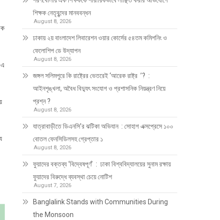
শরণখোলায় এক শিক্ষককে শারীরিকভাবে লাঞ্ছিত করার অভিযোগে
শিক্ষক নেতৃবৃন্দের মানববন্ধন
August 8, 2026
ীক
ঢাকায় ২য় বাংলাদেশ লিবারেশন ওয়ার কোর্সের ৫৪তম কমিশনিং ও
ফেলোশিপ ডে উদ্‌যাপন
August 8, 2026
 এ
জঙ্গল সলিমপুরে কি রাষ্ট্রের ভেতরেই ‘আরেক রাষ্ট্র ’? :
আইনশৃঙ্খলা, অবৈধ বিদ্যুৎ সংযোগ ও প্রশাসনিক নিয়ন্ত্রণ নিয়ে
প্রশ্ন ?
ে
August 8, 2026
যাত্রাবাড়ীতে ডিএনসি’র ঝটিকা অভিযান : সোহাগ এক্সপ্রেসে ১০০
ে
বোতল ফেনসিডিলসহ গ্রেপ্তার ১
August 8, 2026
ফুয়াদের বক্তব্য ‘বিদ্বেষপূর্ণ’ : ঢাকা বিশ্ববিদ্যালয়ের সুনাম রক্ষায়
ফুয়াদের বিরুদ্ধে ব্যবস্থা চেয়ে নোটিশ
August 7, 2026
Banglalink Stands with Communities During
the Monsoon