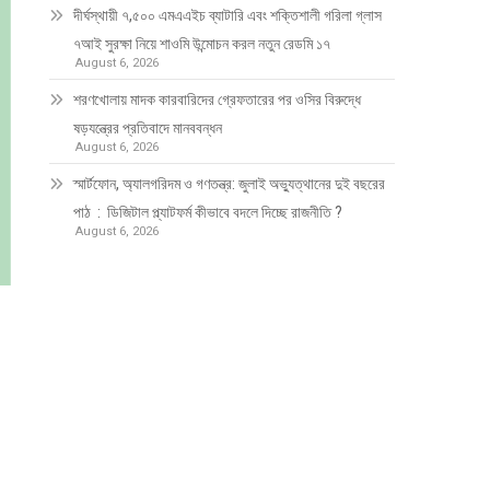
দীর্ঘস্থায়ী ৭,৫০০ এমএএইচ ব্যাটারি এবং শক্তিশালী গরিলা গ্লাস
৭আই সুরক্ষা নিয়ে শাওমি উন্মোচন করল নতুন রেডমি ১৭
August 6, 2026
শরণখোলায় মাদক কারবারিদের গ্রেফতারের পর ওসির বিরুদ্ধে
ষড়যন্ত্রের প্রতিবাদে মানববন্ধন
August 6, 2026
স্মার্টফোন, অ্যালগরিদম ও গণতন্ত্র: জুলাই অভ্যুত্থানের দুই বছরের
পাঠ : ডিজিটাল প্ল্যাটফর্ম কীভাবে বদলে দিচ্ছে রাজনীতি ?
August 6, 2026