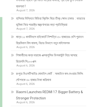
ফর্সাকারী ক্রিমে প্রাণঘাতী মাত্রার মার্কারি, প্রশ্নের মুখে তদারকি
ব্যবস্থা !
August 7, 2026
হাসিনার দিল্লিতে মিডিয়া ব্রিফিং ঘিরে তীব্র ক্ষোভ ঢাকার : ভারতের
ভূমিকা নিয়ে পররাষ্ট্র মন্ত্রণালয়ের কড়া প্রতিক্রিয়া
August 7, 2026
মাত্র ১১ কার্যদিবসে হাইকোর্টে নিষ্পত্তি ৫০ হাজারের বেশি পুরাতন
ক্রিমিনাল মিস মামলা, বিচার বিভাগে নতুন মাইলফলক
August 6, 2026
শিক্ষার্থীদের জন্য দারাজে এক্সক্লুসিভ ডিসকাউন্ট নিয়ে আসছে
রিয়েলমি সি১০০এক্স
August 6, 2026
রংপুরে বিএসটিআইর মোবাইল কোর্ট : অকটেনে কম দেওয়ায় ফিলিং
স্টেশনকে ৩০ হাজার টাকা জরিমানা
August 6, 2026
Xiaomi Launches REDMI 17: Bigger Battery &
Stronger Protection
August 6, 2026