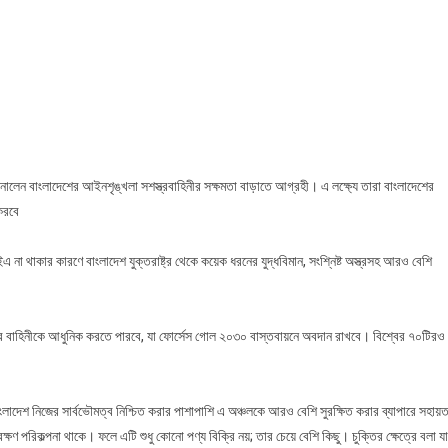
n
ংলাদেশের
ইন
্খলা
িনীর
ষমতা
ড়াতে
্রহী
েন বাংলাদেশের আইনশৃঙ্খলা সশস্ত্রবাহিনীর সক্ষমতা বাড়াতে আগ্রহী। এ লক্ষ্যে তারা বাংলাদেশের
্তরাষ্ট্র–
 করবে
ার
যাডমিরাল
া থাকার কারণে বাংলাদেশ যুক্তরাষ্ট্র থেকে কয়েক ধরনের যুদ্ধবিমান, সংশ্নিষ্ট অস্ত্রসহ আরও বেশি
লিন
উবেখার
্ত্র বাহিনীকে আধুনিক করতে পারবে, যা ফোর্সেস গোল ২০৩০ বাস্তবায়নে অবদান রাখবে। বিশ্বের ৭০টিরও
 বাংলাদেশ নিজের সার্বভৌমত্ব নিশ্চিত করার পাশাপাশি এ অঞ্চলকে আরও বেশি সুরক্ষিত করার ব্যাপারে সহায়ত
াবেক্ষণ পরিকল্পনা থাকে। ফলে এটি শুধু কোনো পণ্য বিক্রি নয়; তার চেয়ে বেশি কিছু। চুক্তির ক্ষেত্রে বলা য