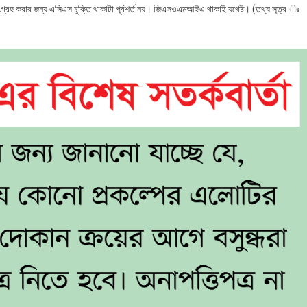
াম সংগ্রহ করার জন্য এসিএস চুক্তি থাকাটা পূর্বশর্ত নয়। জিএসওএমআইএ থাকাই যথেষ্ট। (তথ্য সূত্র ঃ