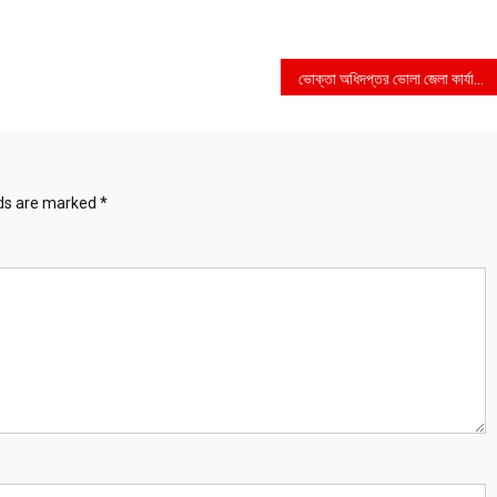
ভোক্তা অধিদপ্তর ভোলা জেলা কার্যালয়ের বাজার তদারকি অভিযানে ২ টি প্রতিষ্ঠান কে জরিমানা
lds are marked
*