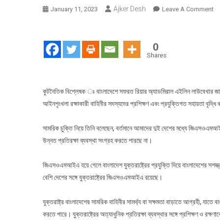
Ajker Desh
O
January 11, 2023
Leave A Comment
বা
আ
শৃঙ
0
বাহ
Shares
সক্
বা
আগ
কুটনৈতিক বিশ্লেষক ঃ বাংলাদেশে সফরত রিয়ার অ্যাডমিরাল এইলিন লাউবেখার জানাল
যুক
আইনশৃংখলা রক্ষাকারী বাহিনীর সদস্যদের প্রশিক্ষণ এবং প্রযুক্তিগত সহায়তা বৃদ্ধি
রিয়
অ্
সামরিক চুক্তি নিয়ে তিনি বলেছেন, বর্তমানে আমাদের দুই দেশের মধ্যে জিএসওএমআইএ ন
এই
উন্নত প্রতিরক্ষা ব্যবস্থা সংগ্রহ করতে পারছে না।
লা
জিএসওএমআইএ হয়ে গেলে বাংলাদেশ যুক্তরাষ্ট্রের প্রযুক্তি দিয়ে বাংলাদেশের সশস
বেশি দেশের সঙ্গে যুক্তরাষ্ট্রের জিএসওএমআইএ রয়েছে।
যুক্তরাষ্ট্র বাংলাদেশের সামরিক বাহিনীর সামর্থ্য বা সক্ষমতা বাড়াতে আগ্রহী, যাতে
করতে পারে। যুক্তরাষ্ট্রের অত্যাধুনিক প্রতিরক্ষা ব্যবস্থার সঙ্গে প্রশিক্ষণ ও রক্ষণ