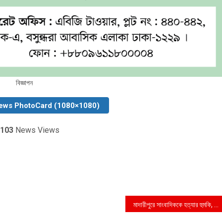
বিজ্ঞাপন
ews PhotoCard (1080×1080)
103
News Views
মাদারীপুরে সাংবাদিককে হত্যার হুমকি, থানায় জিডি : বিএমএসএস’র নিন্দা ও প্রতিবাদ