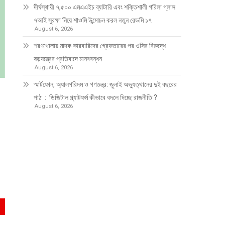
দীর্ঘস্থায়ী ৭,৫০০ এমএএইচ ব্যাটারি এবং শক্তিশালী গরিলা গ্লাস
৭আই সুরক্ষা নিয়ে শাওমি উন্মোচন করল নতুন রেডমি ১৭
August 6, 2026
শরণখোলায় মাদক কারবারিদের গ্রেফতারের পর ওসির বিরুদ্ধে
ষড়যন্ত্রের প্রতিবাদে মানববন্ধন
August 6, 2026
স্মার্টফোন, অ্যালগরিদম ও গণতন্ত্র: জুলাই অভ্যুত্থানের দুই বছরের
পাঠ : ডিজিটাল প্ল্যাটফর্ম কীভাবে বদলে দিচ্ছে রাজনীতি ?
August 6, 2026