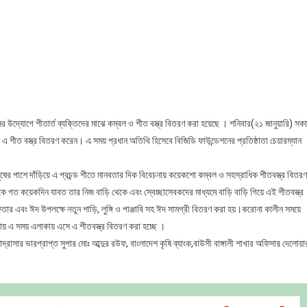
ষাবাড়ীতে
িডি
ন্ডেশনের
্যোগে
বস্ত্র
তরণ
র উদ্যোগে শীতার্ত ব্যক্তিদের মাঝে কম্বল ও শীত বস্ত্র বিতরণ করা হয়েছে । শনিবার(২১ জানুয়ারি) সক
কে এ শীত বস্ত্র বিতরণ করেন। এ সময় প্রধান অতিথি হিসেবে বিজিডি ফাউন্ডেশনের প্রতিষ্ঠাতা চেয়ারম্যান
।
নুষের পাশে দাঁড়িয়ে এ প্রচন্ড শীতে মানবতার দিক বিবেচনায় কয়েকশো কম্বল ও সহস্রাধিক শীতবস্ত্র বিতরণ
ে গত কয়েকদিন যাবত তার নিজ বাড়ি থেকে এবং স্বেচ্ছাসেবকদের মাধ্যমে বাড়ি বাড়ি গিয়ে এই শীতবস্ত্র
ফতার এবং ঈদ উপলক্ষে নতুন শাড়ি, লুঙ্গি ও পাঞ্জাবি সহ ঈদ সামগ্রী বিতরণ করা হয়।করোনা কালীন সময়ে
য় এ সময় এলাকায় এসে এ শীতবস্ত্র বিতরণ করা হচ্ছে ।
দ্রাসার ভারপ্রাপ্ত সুপার মোঃ আব্দুর রউফ, বাংলাদেশ কৃষি ব্যাংক,বাউসী বাঙ্গালী শাখার অফিসার দেলোয়া