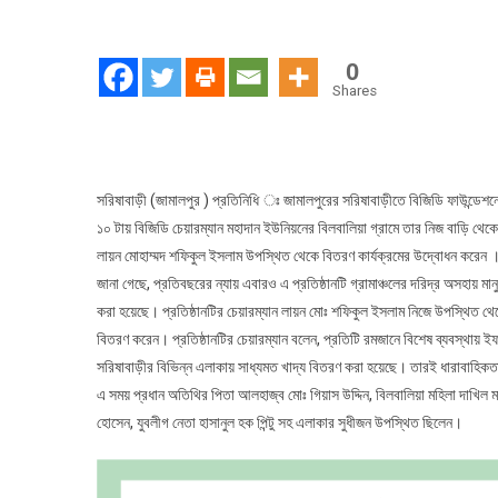
সরি
বিজ
ফাউ
0
উদ
Shares
শীত
বি
সরিষাবাড়ী (জামালপুর ) প্রতিনিধি ঃ জামালপুরের সরিষাবাড়ীতে বিজিডি ফাউন্ডেশনে
১০ টায় বিজিডি চেয়ারম্যান মহাদান ইউনিয়নের বিলবালিয়া গ্রামে তার নিজ বাড়ি থে
লায়ন মোহাম্মদ শফিকুল ইসলাম উপস্থিত থেকে বিতরণ কার্যক্রমের উদ্বোধন করেন 
জানা গেছে, প্রতিবছরের ন্যায় এবারও এ প্রতিষ্ঠানটি গ্রামাঞ্চলের দরিদ্র অসহায় মা
করা হয়েছে। প্রতিষ্ঠানটির চেয়ারম্যান লায়ন মোঃ শফিকুল ইসলাম নিজে উপস্থিত থেক
বিতরণ করেন। প্রতিষ্ঠানটির চেয়ারম্যান বলেন, প্রতিটি রমজানে বিশেষ ব্যবস্থায় ই
সরিষাবাড়ীর বিভিন্ন এলাকায় সাধ্যমত খাদ্য বিতরণ করা হয়েছে। তারই ধারাবাহিকতা
এ সময় প্রধান অতিথির পিতা আলহাজ্ব মোঃ গিয়াস উদ্দিন, বিলবালিয়া মহিলা দাখিল মা
হোসেন, যুবলীগ নেতা হাসানুল হক পিন্টু সহ এলাকার সুধীজন উপস্থিত ছিলেন।