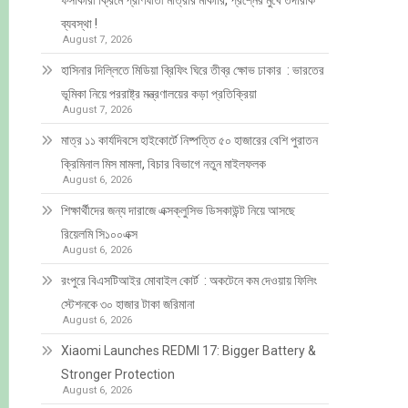
ফর্সাকারী ক্রিমে প্রাণঘাতী মাত্রার মার্কারি, প্রশ্নের মুখে তদারকি
ব্যবস্থা !
August 7, 2026
হাসিনার দিল্লিতে মিডিয়া ব্রিফিং ঘিরে তীব্র ক্ষোভ ঢাকার : ভারতের
ভূমিকা নিয়ে পররাষ্ট্র মন্ত্রণালয়ের কড়া প্রতিক্রিয়া
August 7, 2026
মাত্র ১১ কার্যদিবসে হাইকোর্টে নিষ্পত্তি ৫০ হাজারের বেশি পুরাতন
ক্রিমিনাল মিস মামলা, বিচার বিভাগে নতুন মাইলফলক
August 6, 2026
শিক্ষার্থীদের জন্য দারাজে এক্সক্লুসিভ ডিসকাউন্ট নিয়ে আসছে
রিয়েলমি সি১০০এক্স
August 6, 2026
রংপুরে বিএসটিআইর মোবাইল কোর্ট : অকটেনে কম দেওয়ায় ফিলিং
স্টেশনকে ৩০ হাজার টাকা জরিমানা
August 6, 2026
Xiaomi Launches REDMI 17: Bigger Battery &
Stronger Protection
August 6, 2026