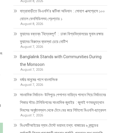
August 8, 2026
যাত্রাবাড়ীতে ডিএনসি’র ঝটিকা অভিযান : সোহাগ এক্সপ্রেসে ১০০
বোতল ফেনসিডিলসহ গ্রেপ্তার ১
August 8, 2026
ফুয়াদের বক্তব্য ‘বিদ্বেষপূর্ণ’ : ঢাকা বিশ্ববিদ্যালয়ের সুনাম রক্ষায়
ফুয়াদের বিরুদ্ধে ব্যবস্থা চেয়ে নোটিশ
August 7, 2026
াল
Banglalink Stands with Communities During
the Monsoon
August 7, 2026
বর্ষায় মানুষের পাশে বাংলালিংক
August 7, 2026
সাংবাদিক নির্যাতন- উলিপুরে পেশাগত দায়িত্ব পালনে গিয়ে নির্যাতনের
শিকার স্টার টেলিভিশনের সাংবাদিক জুবাইর : জুলাই গণঅভ্যুত্থান
র
দিবসের অনুষ্ঠানস্থল থেকে টেনে বের করে পিটালো বিএনপি-ছাত্রদল
August 7, 2026
বিএসটিআইয়ের ল্যাব টেস্টে ভয়াবহ তথ্য: বাজারের ৮ ব্র্যান্ডের