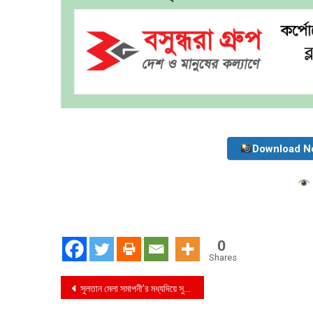
Download N
0
Shares
Post
সুলতান মেলা সমাপনী’র মধ্যদিয়ে সুলতান পদক পেলেন,চিত্রশিল্পী শহিদ কবীর