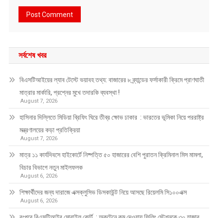
সর্বশেষ খবর
বিএসটিআইয়ের ল্যাব টেস্টে ভয়াবহ তথ্য: বাজারের ৮ ব্র্যান্ডের ফর্সাকারী ক্রিমে প্রাণঘাতী
মাত্রার মার্কারি, প্রশ্নের মুখে তদারকি ব্যবস্থা !
August 7, 2026
হাসিনার দিল্লিতে মিডিয়া ব্রিফিং ঘিরে তীব্র ক্ষোভ ঢাকার : ভারতের ভূমিকা নিয়ে পররাষ্ট্র
মন্ত্রণালয়ের কড়া প্রতিক্রিয়া
August 7, 2026
মাত্র ১১ কার্যদিবসে হাইকোর্টে নিষ্পত্তি ৫০ হাজারের বেশি পুরাতন ক্রিমিনাল মিস মামলা,
বিচার বিভাগে নতুন মাইলফলক
August 6, 2026
শিক্ষার্থীদের জন্য দারাজে এক্সক্লুসিভ ডিসকাউন্ট নিয়ে আসছে রিয়েলমি সি১০০এক্স
August 6, 2026
রংপুরে বিএসটিআইর মোবাইল কোর্ট : অকটেনে কম দেওয়ায় ফিলিং স্টেশনকে ৩০ হাজার