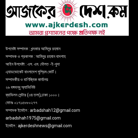
উপদেষ্টা সম্পাদক : খন্দকার আমিনুর রহমান
সম্পাদক ও প্রকাশক : আমিনুর রহমান বাদশাহ
আইন উপদেষ্টা : এস. এম. দৌলত -ই-খুদা
এ্যাডভোকেট বাংলাদেশ সুপ্রিম কোর্ট।
সম্পাদকীয় ও বাণিজ্যিক কার্যালয়
২৬ বঙ্গবন্ধু অ্যাভিনিউ
ব্যাভিলন সেন্টার (৩য় তলা),ঢাকা ১০০০।
ফোনঃ ০১৭১৫৮৮০২৭৭
সম্পাদক ইমেইল : arbadshah12@gmail.com
arbadshah1975@gmail.com
ইমেইল : ajkerdeshnews@gmail.com