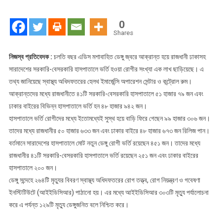
হিসাবে
ডেঙ্গু
0
রোগীর
Shares
সংখ্যা
লাখ
নিজস্ব প্রতিবেদক :
চলতি বছর এডিস মশাবাহিত ডেঙ্গু জ্বরে আক্রান্ত হয়ে রাজধানী ঢাকাসহ
ছাড়াল
সারাদেশের সরকারি-বেসরকারি হাসপাতালে ভর্তি হওয়া রোগীর সংখ্যা এক লাখ ছাড়িয়েছে। এ
তথ্য জানিয়েছে স্বাস্থ্য অধিদফতরের হেলথ ইমার্জেন্সি অপারেশন সেন্টার ও কন্ট্রোল রুম।
আক্রান্তদের মধ্যে রাজধানীতে ৪১টি সরকারি-বেসরকারি হাসপাতালে ৫১ হাজার ৭৯ জন এবং
ঢাকার বাইরের বিভিন্ন হাসপাতালে ভর্তি হন ৪৮ হাজার ৯৪২ জন।
হাসপাতালে ভর্তি রোগীদের মধ্যে ইতোমধ্যেই সুস্থ হয়ে বাড়ি ফিরে গেছেন ৯৯ হাজার ৩০৬ জন।
তাদের মধ্যে রাজধানীর ৫০ হাজার ৬৩৩ জন এবং ঢাকার বাইরে ৪৮ হাজার ৬৭৩ জন রিলিজ পান।
বর্তমানে সারাদেশের হাসপাতালে মোট নতুন ডেঙ্গু রোগী ভর্তি রয়েছেন ৪৫১ জন। তাদের মধ্যে
রাজধানীর ৪১টি সরকারি-বেসরকারি হাসপাতালে ভর্তি রয়েছেন ২৫১ জন এবং ঢাকার বাইরের
হাসপাতালে ২০০ জন।
ডেঙ্গু সন্দেহে ২৬৪টি মৃত্যুর বিবরণ স্বাস্থ্য অধিদফতরের রোগ তত্ত্ব, রোগ নিয়ন্ত্রণ ও গবেষণা
ইনস্টিটিউটে (আইইডিসিআর) পাঠানো হয়। এর মধ্যে আইইডিসিআর ৩০৩টি মৃত্যু পর্যালোচনা
করে এ পর্যন্ত ১২৯টি মৃত্যু ডেঙ্গুজনিত বলে নিশ্চিত করে।