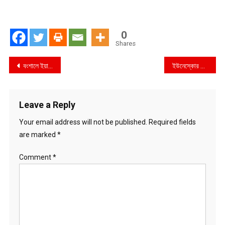
0
Shares
Post
বংশালে ইয়াবাসহ মাদক ব্যবসায়ী গ্রেফতার
ইউনেস্কোর নির্বাহী পরিষদের সহ-সভাপতি বাংলাদেশ
navigation
Leave a Reply
Your email address will not be published.
Required fields
are marked
*
Comment
*