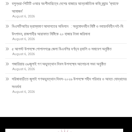
বসুন্ধরা-পিটিটি ওআর অংশীদারিত্বে দেশের বাজারে আন্তর্জাতিক কফি ব্র্যান্ড ‘ক্যাফে
আমাজন’
August 6, 2026
বিএসটিআইর ভ্রাম্যমাণ আদালতের অভিযান : অনুমোদনহীন মিষ্টি ও নবায়নবিহীন দই-ঘি
উৎপাদন, রাজশাহীর আরাফাত মিষ্টিকে ২০ হাজার টাকা জরিমানা
August 6, 2026
৫ আগস্ট উপলক্ষে গোপালগঞ্জে জেলা বিএনপির বর্ণাঢ্য র‍্যালি ও সমাবেশ অনুষ্ঠিত
August 6, 2026
গজারিয়ায় ৩৬জুলাই গণ অভ্যুত্থান দিবস উপলক্ষ্যে আলোচনা সভা অনুষ্ঠিত
August 6, 2026
সরিষাবাড়ীতে জুলাই গণঅভ্যুত্থান দিবস-২০২৬ উপলক্ষে শহীদ পরিবার ও আহত যোদ্ধাদের
সংবর্ধনা
August 6, 2026