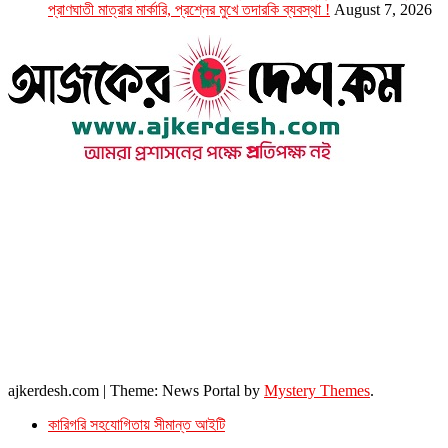
প্রাণঘাতী মাত্রার মার্কারি, প্রশ্নের মুখে তদারকি ব্যবস্থা !
August 7, 2026
উপদেষ্টা সম্পাদক : খন্দকার আমিনুর রহমান
সম্পাদক ও প্রকাশক : আমিনুর রহমান বাদশাহ
আইন উপদেষ্টা : এস. এম. দৌলত -ই-খুদা
এ্যাডভোকেট বাংলাদেশ সুপ্রিম কোর্ট।
সম্পাদকীয় ও বাণিজ্যিক কার্যালয়
২৬ বঙ্গবন্ধু অ্যাভিনিউ
ব্যাভিলন সেন্টার (৩য় তলা),ঢাকা ১০০০।
ফোনঃ ০১৭১৫৮৮০২৭৭
সম্পাদক ইমেইল : arbadshah12@gmail.com
arbadshah1975@gmail.com
ইমেইল : ajkerdeshnews@gmail.com
© সর্বস্বত্ব সংরক্ষিত। এই ওয়েবসাইটের কোন লেখা, ছবি, ভিডিও অনুমতি ছাড়া ব্যবহার বেআইনি ।
ajkerdesh.com
|
Theme: News Portal by
Mystery Themes
.
কারিগরি সহযোগিতায় সীমান্ত আইটি