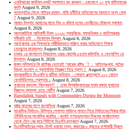
এনবিআরের কাস্টমস-ভ্যাট প্রশাসনে বড় রদবদল : একযোগে ২০ যুগ্ম কমিশনারের
বদলি
August 9, 2026
পদোন্নতির দৌড়ে সাইদুর রহমান, নাকি দুর্নীতির অভিযোগের আড়ালে অন্য খেলা
?
August 9, 2026
আমান উল্লাহ আমানের সাথে নিশু ও মহিলা দলের নেত্রীদের সৌজন্য স্বাক্ষাৎ
August 8, 2026
আন্তর্জাতিক আদিবাসী দিবস ২০২৬: ন্যায়বিচার, সমঅধিকার ও জাতিসত্ত্বার
স্বীকৃতি চাই – নিকোলাস বিশ্বাস
August 8, 2026
শরণখোলায় এক শিক্ষককে শারীরিকভাবে লাঞ্ছিত করার অভিযোগে শিক্ষক
নেতৃবৃন্দের মানববন্ধন
August 8, 2026
ঢাকায় ২য় বাংলাদেশ লিবারেশন ওয়ার কোর্সের ৫৪তম কমিশনিং ও ফেলোশিপ ডে
উদ্‌যাপন
August 8, 2026
জঙ্গল সলিমপুরে কি রাষ্ট্রের ভেতরেই ‘আরেক রাষ্ট্র ’? : আইনশৃঙ্খলা, অবৈধ
বিদ্যুৎ সংযোগ ও প্রশাসনিক নিয়ন্ত্রণ নিয়ে প্রশ্ন ?
August 8, 2026
যাত্রাবাড়ীতে ডিএনসি’র ঝটিকা অভিযান : সোহাগ এক্সপ্রেসে ১০০ বোতল
ফেনসিডিলসহ গ্রেপ্তার ১
August 8, 2026
ফুয়াদের বক্তব্য ‘বিদ্বেষপূর্ণ’ : ঢাকা বিশ্ববিদ্যালয়ের সুনাম রক্ষায় ফুয়াদের
বিরুদ্ধে ব্যবস্থা চেয়ে নোটিশ
August 7, 2026
Banglalink Stands with Communities During the Monsoon
August 7, 2026
বর্ষায় মানুষের পাশে বাংলালিংক
August 7, 2026
সাংবাদিক নির্যাতন- উলিপুরে পেশাগত দায়িত্ব পালনে গিয়ে নির্যাতনের শিকার স্টার
টেলিভিশনের সাংবাদিক জুবাইর : জুলাই গণঅভ্যুত্থান দিবসের অনুষ্ঠানস্থল
থেকে টেনে বের করে পিটালো বিএনপি-ছাত্রদল
August 7, 2026
বিএসটিআইয়ের ল্যাব টেস্টে ভয়াবহ তথ্য: বাজারের ৮ ব্র্যান্ডের ফর্সাকারী ক্রিমে