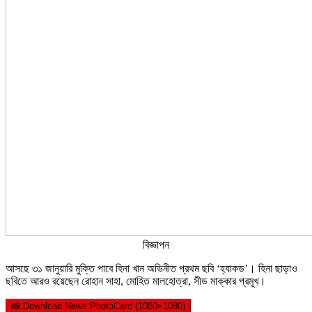
বিজ্ঞাপন
আসছে ৩১ জানুয়ারি মুক্তি পাবে হিনা খান অভিনীত প্রথম ছবি ‘হ্যাকড’। হিনা ছাড়াও
ছবিতে আরও রয়েছেন রোহান সাহা, মোহিত মালহোত্রা, সীড মাক্কার প্রমূখ।
📸 Download News PhotoCard (1080×1080)