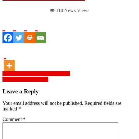
👁️
114
News Views
Post
সোলেইমানির দাফনে পদদলিত হয়ে নিহত ৩৫
শৈত্যপ্রবাহের সাথে ঝরবে বৃষ্টি
navigation
Leave a Reply
Your email address will not be published.
Required fields are
marked
*
Comment
*