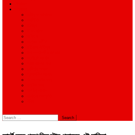
শিক্ষাঙ্গন
অন্যান্য
আইন ও আদালত
অর্থনীতি
বানিজ্য
জীবন-যাপন
সাহিত্য
অনিয়ম-দুর্নীতি
ইতিহাস ঐতিহ্য
উপ-সম্পাদকীয়/মতামত
কর্পোরেট সংবাদ
গ্রাম বাংলার খবর
দুর্ঘটনার সংবাদ
প্রশাসনিক সংবাদ
বিশেষ প্রতিবেদন
মানবিক খবর
সংগঠন সংবাদ
সাহিত্য-সংস্কৃতি
বিবিধ
site mode button
Search
for: