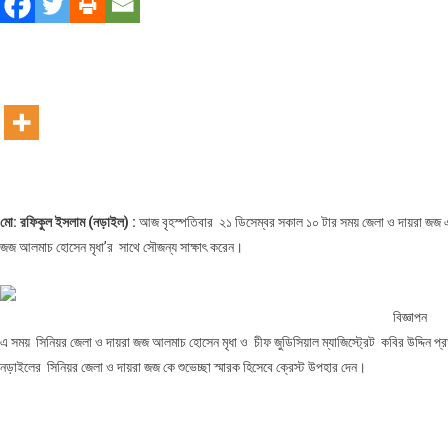
জজ
এর
সাথে
পুলিশ
সুপার
এর
সৌজন্য
সাক্ষাৎ
মো: রফিকুল ইসলাম (নড়াইল) :
আজ বৃহস্পতিবার ২১ ডিসেম্বর সকাল ১০ টার সময় জেলা ও দায়রা জজ এর 
জজ আলমাচ হোসেন মৃধা’র সাথে সৌজন্য সাক্ষাৎ করেন।
বিজ্ঞাপন
এ সময় সিনিয়র জেলা ও দায়রা জজ আলমাচ হোসেন মৃধা ও চীফ জুডিসিয়াল ম্যাজিস্ট্রেট কবির উদ্দিন প্র
নড়াইলের সিনিয়র জেলা ও দায়রা জজ কে শুভেচ্ছা স্মারক হিসেবে ক্রেস্ট উপহার দেন।