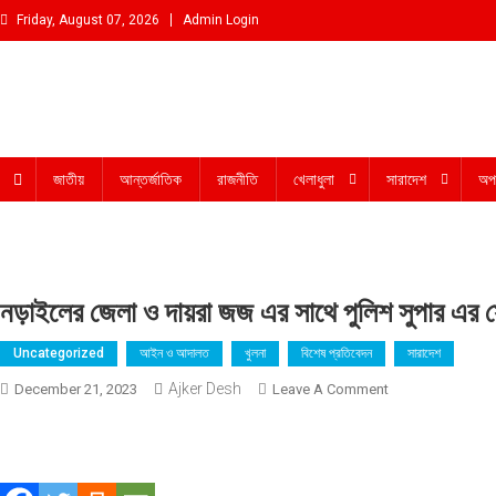
Skip
Friday, August 07, 2026
Admin Login
to
content
আমরা প্রশাসনের পক্ষে প্রতিপক্ষ নই
জাতীয়
আন্তর্জাতিক
রাজনীতি
খেলাধুলা
সারাদেশ
অপ
নড়াইলের জেলা ও দায়রা জজ এর সাথে পুলিশ সুপার এর স
Uncategorized
আইন ও আদালত
খুলনা
বিশেষ প্রতিবেদন
সারাদেশ
Ajker Desh
On
December 21, 2023
Leave A Comment
নড়াইলের
জেলা
ও
দায়রা