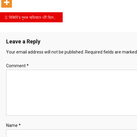
Post
বিজিবি’র পৃথক অভিযানে ৭টি বিদেশী অস্ত্র, ১৩টি ম্যাগাজিন, ২৯৩ রাউন্ড গুলি এবং ৩৫ বোতল ফেন্সিডিলসহ ১ মহিলা আটক
navigation
Leave a Reply
Your email address will not be published.
Required fields are marke
Comment
*
Name
*