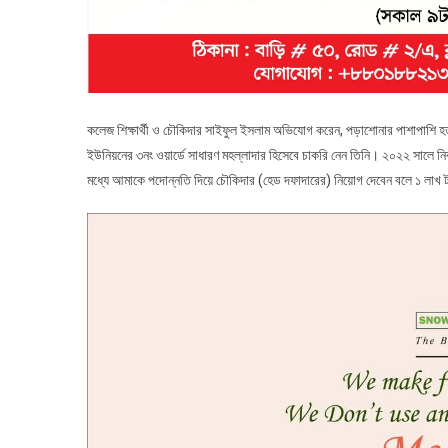
কলেজ শিক্ষার্থী ও চৌকিদার সাইফুল ইসলাম অভিযোগ করেন, পড়াশোনার পাশাপাশি হ
ইউনিয়নের ৩নং ওয়ার্ডে সাধারণ মহল্লাদার হিসেবে চাকরি নেন তিনি। ২০২২ সালে নির
মধ্যে আমাকে পদোন্নতি দিয়ে চৌকিদার (হেড দফাদারের) নিয়োগ দেবেন বলে ১ লাখ ট