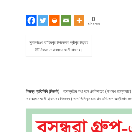
চৌক
কাছ
থেক
0
ঘুষ
Shares
নেন
তিনি
সুনামগঞ্জের তাহিরপুর উপজেলার শ্রীপুর উত্তর
!
ইউনিয়নের চেয়ারম্যান আলী হায়দার।
নিজস্ব প্রতিনিধি (সিলেট) :
পদোন্নতির কথা বলে চৌকিদারের (সাধারণ মহল্লাদার)
চেয়ারম্যান আলী হায়দারের বিরুদ্ধে। তবে তিনি ঘুস নেওয়ার অভিযোগ অস্বীকার ক