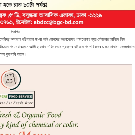
বিজ্ঞাপন
তদরিদ্র অসচ্ছল পরিবারের মা-বা ভাই বোনদের ভরণপোষণ, পড়াশোনার ব্যয় মেটানোর তাগিদে নিজ
্বাচনের পর চেয়ারম্যান আলী হায়দার দায়িত্বভার গ্রহণের দুই মাস পর পরিষদের ৯ জন সাধারণ মহল্লাদার
াকা ঘুস দাবি করেন।