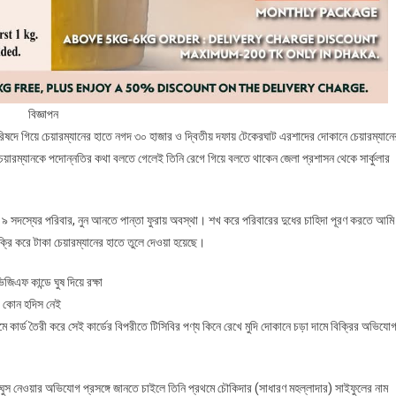
বিজ্ঞাপন
িষদে গিয়ে চেয়ারম্যানের হাতে নগদ ৩০ হাজার ও দ্বিতীয় দফায় টেকেরঘাট এরশাদের দোকানে চেয়ারম্যানে
রম্যানকে পদোন্নতির কথা বলতে গেলেই তিনি রেগে গিয়ে বলতে থাকেন জেলা প্রশাসন থেকে সার্কুলার
র ৯ সদস্যের পরিবার, নুন আনতে পান্তা ফুরায় অবস্থা। শখ করে পরিবারের দুধের চাহিদা পূরণ করতে আমি
রি করে টাকা চেয়ারম্যানের হাতে তুলে দেওয়া হয়েছে।
িএফ কান্ডে ঘুষ দিয়ে রক্ষা
র কোন হদিস নেই
ে কার্ড তৈরী করে সেই কার্ডের বিপরীতে টিসিবির পণ্য কিনে রেখে মুদি দোকানে চড়া দামে বিক্রির অভিযো
ুস নেওয়ার অভিযোগ প্রসঙ্গে জানতে চাইলে তিনি প্রথমে চৌকিদার (সাধারণ মহল্লাদার) সাইফুলের নাম