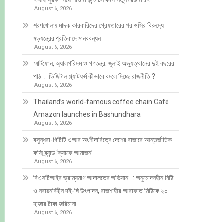
৭আই সুরক্ষা নিয়ে শাওমি উন্মোচন করল নতুন রেডমি ১৭
August 6, 2026
শরণখোলায় মাদক কারবারিদের গ্রেফতারের পর ওসির বিরুদ্ধে
ষড়যন্ত্রের প্রতিবাদে মানববন্ধন
August 6, 2026
স্মার্টফোন, অ্যালগরিদম ও গণতন্ত্র: জুলাই অভ্যুত্থানের দুই বছরের
পাঠ : ডিজিটাল প্ল্যাটফর্ম কীভাবে বদলে দিচ্ছে রাজনীতি ?
August 6, 2026
Thailand’s world-famous coffee chain Café
Amazon launches in Bashundhara
August 6, 2026
বসুন্ধরা-পিটিটি ওআর অংশীদারিত্বে দেশের বাজারে আন্তর্জাতিক
কফি ব্র্যান্ড ‘ক্যাফে আমাজন’
August 6, 2026
বিএসটিআইর ভ্রাম্যমাণ আদালতের অভিযান : অনুমোদনহীন মিষ্টি
ও নবায়নবিহীন দই-ঘি উৎপাদন, রাজশাহীর আরাফাত মিষ্টিকে ২০
হাজার টাকা জরিমানা
August 6, 2026