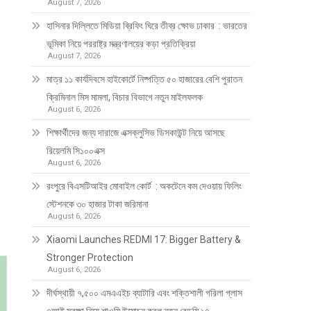
August 7, 2026
হাসিনার দিল্লিতে মিডিয়া ব্রিফিং ঘিরে তীব্র ক্ষোভ ঢাকার : ভারতের
ভূমিকা নিয়ে পররাষ্ট্র মন্ত্রণালয়ের কড়া প্রতিক্রিয়া
August 7, 2026
মাত্র ১১ কার্যদিবসে হাইকোর্টে নিষ্পত্তি ৫০ হাজারের বেশি পুরাতন
ক্রিমিনাল মিস মামলা, বিচার বিভাগে নতুন মাইলফলক
August 6, 2026
শিক্ষার্থীদের জন্য দারাজে এক্সক্লুসিভ ডিসকাউন্ট নিয়ে আসছে
রিয়েলমি সি১০০এক্স
August 6, 2026
রংপুরে বিএসটিআইর মোবাইল কোর্ট : অকটেনে কম দেওয়ায় ফিলিং
স্টেশনকে ৩০ হাজার টাকা জরিমানা
August 6, 2026
Xiaomi Launches REDMI 17: Bigger Battery &
Stronger Protection
August 6, 2026
দীর্ঘস্থায়ী ৭,৫০০ এমএএইচ ব্যাটারি এবং শক্তিশালী গরিলা গ্লাস