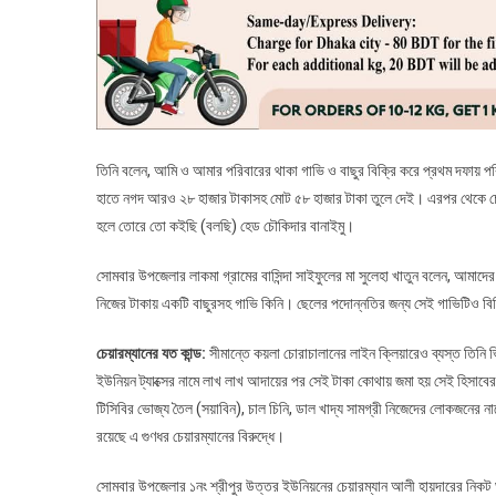
তিনি বলেন, আমি ও আমার পরিবারের থাকা গাভি ও বাছুর বিক্রি করে প্রথম দফায় পর
হাতে নগদ আরও ২৮ হাজার টাকাসহ মোট ৫৮ হাজার টাকা তুলে দেই। এরপর থেকে চেয়া
হলে তোরে তো কইছি (বলছি) হেড চৌকিদার বানাইমু।
সোমবার উপজেলার লাকমা গ্রামের বাসিন্দা সাইফুলের মা সুলেহা খাতুন বলেন, আমাদে
নিজের টাকায় একটি বাছুরসহ গাভি কিনি। ছেলের পদোন্নতির জন্য সেই গাভিটিও বিক্
চেয়ারম্যানের যত কান্ড:
সীমান্তে কয়লা চোরাচালানের লাইন ক্লিয়ারেও ব্যস্ত তিনি ভিজ
ইউনিয়ন ট্যাক্সের নামে লাখ লাখ আদায়ের পর সেই টাকা কোথায় জমা হয় সেই হিসাবে
টিসিবির ভোজ্য তৈল (সয়াবিন), চাল চিনি, ডাল খাদ্য সামগ্রী নিজেদের লোকজনের নাম
রয়েছে এ গুণধর চেয়ারম্যানের বিরুদ্ধে।
সোমবার উপজেলার ১নং শ্রীপুর উত্তর ইউনিয়নের চেয়ারম্যান আলী হায়দারের নিকট ঘ