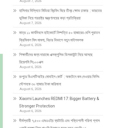
August 7, 2026
হাসিনার দিল্লিতে মিডিয়া ব্রিফিং ঘিরে তীব্র ক্ষোভ ঢাকার : ভারতের
ভূমিকা নিয়ে পররাষ্ট্র মন্ত্রণালয়ের কড়া প্রতিক্রিয়া
August 7, 2026
মাত্র ১১ কার্যদিবসে হাইকোর্টে নিষ্পত্তি ৫০ হাজারের বেশি পুরাতন
ক্রিমিনাল মিস মামলা, বিচার বিভাগে নতুন মাইলফলক
August 6, 2026
শিক্ষার্থীদের জন্য দারাজে এক্সক্লুসিভ ডিসকাউন্ট নিয়ে আসছে
রিয়েলমি সি১০০এক্স
August 6, 2026
রংপুরে বিএসটিআইর মোবাইল কোর্ট : অকটেনে কম দেওয়ায় ফিলিং
স্টেশনকে ৩০ হাজার টাকা জরিমানা
August 6, 2026
Xiaomi Launches REDMI 17: Bigger Battery &
Stronger Protection
August 6, 2026
দীর্ঘস্থায়ী ৭,৫০০ এমএএইচ ব্যাটারি এবং শক্তিশালী গরিলা গ্লাস