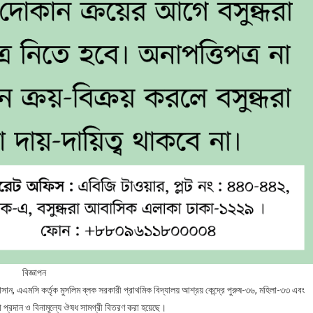
বিজ্ঞাপন
ান, এএমসি কর্তৃক মুসলিম ব্লক সরকারী প্রাথমিক বিদ্যালয় আশ্রয় কেন্দ্রে পুরুষ-৩৬, মহিলা-৩৩ এবং
 প্রদান ও বিনামূল্যে ঔষধ সামগ্রী বিতরণ করা হয়েছে।