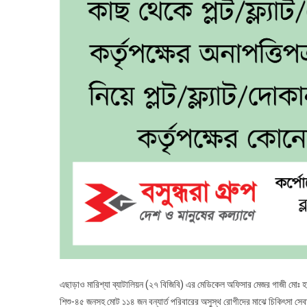
এছাড়াও মারিশ্যা ব্যাটালিয়ন (২৭ বিজিবি) এর মেডিকেল অফিসার মেজর গাজী মোঃ হাস
শিশু-৪৫ জনসহ মোট ১১৪ জন বন্যার্ত পরিবারের অসুস্থ রোগীদের মাঝে চিকিৎসা সেবা