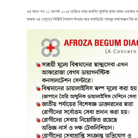
এর আগে গত ২২ আগস্ট ২০২৪ তারিখে বন্যা কবলিত মুসলিম ব্লক নামক এলাকার আরিফ
ফারুক এর নেতৃত্বে বিজিবি টহলদল উদ্ধার করে বাঘাইছড়ি স্বাস্থ্য কমপ্লেক্সে নিয় 