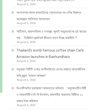
৭আই সুরক্ষা নিয়ে শাওমি উন্মোচন করল নতুন রেডমি ১৭
August 6, 2026
শরণখোলায় মাদক কারবারিদের গ্রেফতারের পর ওসির বিরুদ্ধে
ষড়যন্ত্রের প্রতিবাদে মানববন্ধন
August 6, 2026
স্মার্টফোন, অ্যালগরিদম ও গণতন্ত্র: জুলাই অভ্যুত্থানের দুই বছরের
পাঠ : ডিজিটাল প্ল্যাটফর্ম কীভাবে বদলে দিচ্ছে রাজনীতি ?
August 6, 2026
Thailand’s world-famous coffee chain Café
Amazon launches in Bashundhara
August 6, 2026
বসুন্ধরা-পিটিটি ওআর অংশীদারিত্বে দেশের বাজারে আন্তর্জাতিক
কফি ব্র্যান্ড ‘ক্যাফে আমাজন’
August 6, 2026
বিএসটিআইর ভ্রাম্যমাণ আদালতের অভিযান : অনুমোদনহীন মিষ্টি
ও নবায়নবিহীন দই-ঘি উৎপাদন, রাজশাহীর আরাফাত মিষ্টিকে ২০
হাজার টাকা জরিমানা
August 6, 2026