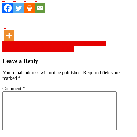
Post
রাজশাহীতে দুই সম্পাদক ও সাংবাদিকের বিরুদ্ধে বিএনপি নেতার মামলা
সীমান্তবর্তী এলাকার বন্যার্তদের পরম বন্ধু বিজিবি
navigation
Leave a Reply
Your email address will not be published.
Required fields are
marked
*
Comment
*