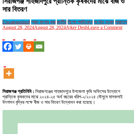
সিরাজগঞ্জ শাহজাদপুরে প্রান্তিক কৃষকদের মাঝে বীজ ও
সার বিতরণ
Uncategorized
গ্রাম বাংলার খবর
জাতীয়
বিশেষ প্রতিবেদন
সংগঠন সংবাদ
সারাদেশ
on
August 28, 2024
August 28, 2024
Ajker Desh
Leave a Comment
সিরাজগঞ
শাহজাদপ
প্রান্তি
কৃষকদে
মাঝে
বীজ
ও
সার
বিতরণ
সিরাজগঞ্জ প্রতিনিধি :
সিরাজগঞ্জের শাহজাদপুরে উপজেলা কৃষি অফিসের উদ্যোগে
প্রান্তিক কৃষকদের মাঝে ২০২৪-২৫ অর্থ বছরের খরিপ-২/২০২৪ মৌসুমে মাসকলাই
উৎপাদন বৃদ্ধির লক্ষে বীজ ও সার বিতরণ উদ্ধোধন করা হয়েছে।