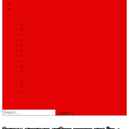
শিক্ষাঙ্গন
অন্যান্য
আইন ও আদালত
অর্থনীতি
বানিজ্য
জীবন-যাপন
সাহিত্য
অনিয়ম-দুর্নীতি
ইতিহাস ঐতিহ্য
উপ-সম্পাদকীয়/মতামত
কর্পোরেট সংবাদ
গ্রাম বাংলার খবর
দুর্ঘটনার সংবাদ
প্রশাসনিক সংবাদ
বিশেষ প্রতিবেদন
মানবিক খবর
সংগঠন সংবাদ
সাহিত্য-সংস্কৃতি
বিবিধ
site mode button
Search
for: