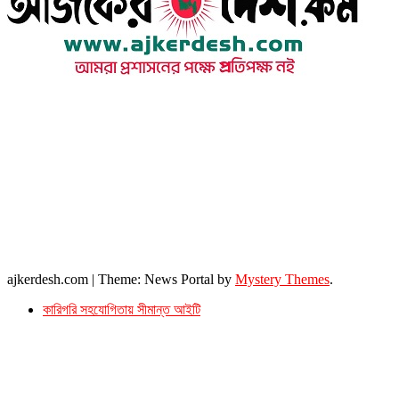
উপদেষ্টা সম্পাদক : খন্দকার আমিনুর রহমান
সম্পাদক ও প্রকাশক : আমিনুর রহমান বাদশাহ
আইন উপদেষ্টা : এস. এম. দৌলত -ই-খুদা
এ্যাডভোকেট বাংলাদেশ সুপ্রিম কোর্ট।
সম্পাদকীয় ও বাণিজ্যিক কার্যালয়
২৬ বঙ্গবন্ধু অ্যাভিনিউ
ব্যাভিলন সেন্টার (৩য় তলা),ঢাকা ১০০০।
ফোনঃ ০১৭১৫৮৮০২৭৭
সম্পাদক ইমেইল : arbadshah12@gmail.com
arbadshah1975@gmail.com
ইমেইল : ajkerdeshnews@gmail.com
© সর্বস্বত্ব সংরক্ষিত। এই ওয়েবসাইটের কোন লেখা, ছবি, ভিডিও অনুমতি ছাড়া ব্যবহার বেআইনি ।
ajkerdesh.com
|
Theme: News Portal by
Mystery Themes
.
কারিগরি সহযোগিতায় সীমান্ত আইটি