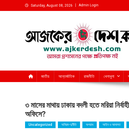
Skip
Admin Login
Saturday, August 08, 2026
to
content
আমরা প্রশাসনের পক্ষে প্রতিপক্ষ নই
জাতীয়
আন্তর্জাতিক
রাজনীতি
খেলাধুলা
৩ মাসের মাথায় ঢাকায় বদলী হতে মরিয়া নির্বাহ
অফিসে?
Uncategorized
অনিয়ম-দুর্নীতি
অপরাধ
আইন ও আদালত