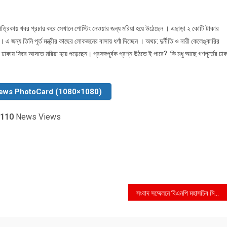
্রিকায় খবর প্রচার করে সেখানে পোস্টিং নেওয়ার জন্য মরিয়া হয়ে উঠেছেন । এছাড়া ২ কোটি টাকার
েন। এ জন্য তিনি পূর্ত মন্ত্রীর কাছের লোকজনের বাসায় ধর্ণা দিচ্ছেন । অথচ: দুর্নীতি ও নারী কেলেঙ্কারির
ঢাকায় ফিরে আসতে মরিয়া হয়ে পড়েছেন। প্রসঙ্গপূর্বক প্রশ্ন উঠতে ই পারে? কি মধু আছে গণপূর্তের ঢাক
ews PhotoCard (1080×1080)
110
News Views
সংবাদ সম্মেলনে বিএনপি মহাসচিব মির্জা ফখরুল ওয়ান-ইলেভেনের কথা তো আমরা ভুলতে পারি না