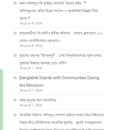
জঙ্গল সলিমপুরে কি রাষ্ট্রের ভেতরেই ‘আরেক রাষ্ট্র ’? :
আইনশৃঙ্খলা, অবৈধ বিদ্যুৎ সংযোগ ও প্রশাসনিক নিয়ন্ত্রণ নিয়ে
প্রশ্ন ?
August 8, 2026
যাত্রাবাড়ীতে ডিএনসি’র ঝটিকা অভিযান : সোহাগ এক্সপ্রেসে ১০০
বোতল ফেনসিডিলসহ গ্রেপ্তার ১
August 8, 2026
ফুয়াদের বক্তব্য ‘বিদ্বেষপূর্ণ’ : ঢাকা বিশ্ববিদ্যালয়ের সুনাম রক্ষায়
ফুয়াদের বিরুদ্ধে ব্যবস্থা চেয়ে নোটিশ
August 7, 2026
Banglalink Stands with Communities During
the Monsoon
August 7, 2026
বর্ষায় মানুষের পাশে বাংলালিংক
August 7, 2026
সাংবাদিক নির্যাতন- উলিপুরে পেশাগত দায়িত্ব পালনে গিয়ে নির্যাতনের
শিকার স্টার টেলিভিশনের সাংবাদিক জুবাইর : জুলাই গণঅভ্যুত্থান