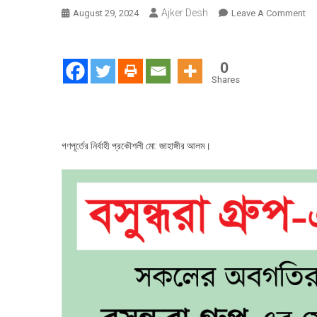
Ajker Desh
On
August 29, 2024
Leave A Comment
৩
মাস
মাথ
0
ঢাক
Shares
বদল
হতে
মরি
নির্ব
গণপূর্তের নির্বাহী প্রকৌশলী মো: জাহাঙ্গীর আলম।
প্র
জাহা
আল
:
কি
মধু
গণপূ
ঢাক
অফ