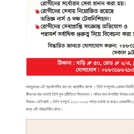
মহাধুরন্ধর এই প্রকৌশলীর নাম মো: জাহাঙ্গীর আলম । তিনি গণপূর্তের একজন নির্বাহী 
জীবনের শুরু থেকেই তিনি ঘুস-দুর্নীতিতে সিদ্ধহস্ত। অবৈধ পথে উপার্জিত টাকায় ঢা
বিঘারও বেশি জমি । তিনি গণপূর্তে ২০১২-২০১৬ পর্যন্ত চাকরি না করেও এককালী
জন্য এটি নজিরবিহীন ঘটনা।