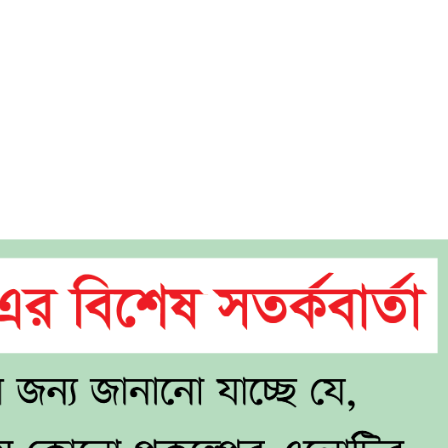
ের
ায়
ায়
ী
য়া
াহী
কৌশলী
ঙ্গীর
ম
র্তের
া
িসে?