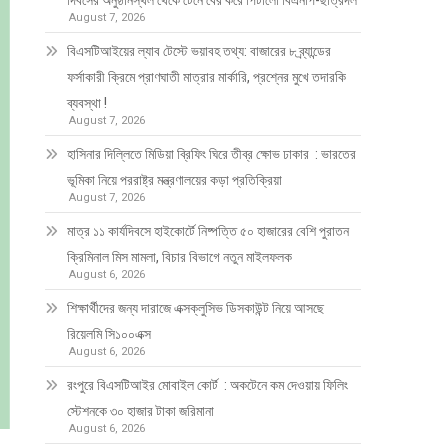
দিবসের অনুষ্ঠানস্থল থেকে টেনে বের করে পিটালো বিএনপি-ছাত্রদল
August 7, 2026
বিএসটিআইয়ের ল্যাব টেস্টে ভয়াবহ তথ্য: বাজারের ৮ ব্র্যান্ডের
ফর্সাকারী ক্রিমে প্রাণঘাতী মাত্রার মার্কারি, প্রশ্নের মুখে তদারকি
ব্যবস্থা !
August 7, 2026
হাসিনার দিল্লিতে মিডিয়া ব্রিফিং ঘিরে তীব্র ক্ষোভ ঢাকার : ভারতের
ভূমিকা নিয়ে পররাষ্ট্র মন্ত্রণালয়ের কড়া প্রতিক্রিয়া
August 7, 2026
মাত্র ১১ কার্যদিবসে হাইকোর্টে নিষ্পত্তি ৫০ হাজারের বেশি পুরাতন
ক্রিমিনাল মিস মামলা, বিচার বিভাগে নতুন মাইলফলক
August 6, 2026
শিক্ষার্থীদের জন্য দারাজে এক্সক্লুসিভ ডিসকাউন্ট নিয়ে আসছে
রিয়েলমি সি১০০এক্স
August 6, 2026
রংপুরে বিএসটিআইর মোবাইল কোর্ট : অকটেনে কম দেওয়ায় ফিলিং
স্টেশনকে ৩০ হাজার টাকা জরিমানা
August 6, 2026