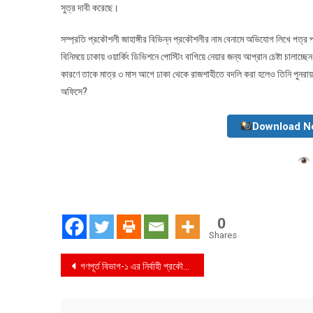
সুত্র দাবী করেছে।
সম্প্রতি প্রকৌশলী জাহাঙ্গীর বিভিন্ন প্রকৌশলীর নাম বেনামে অভিযোগ লিখে পত্র পত
বিনিময়ে ঢাকায় ওয়ার্কিং ডিভিশনে পোস্টিং বাগিয়ে নেয়ার জন্য আপ্রান চেষ্টা চালাচ্ছ
কারণে তাকে মাত্র ৩ মাস আগে ঢাকা থেকে রাজশাহীতে বদলি করা হলেও তিনি পুনরায় 
অফিসে?
Download N
0
Shares
Post
গণপূর্ত বিভাগ-১ এর নির্বাহী প্রকৌশলী মোহাম্মদ মোয়াজ্জেম হোসেন কি শেরেবাংলানগর এলাকা ইজারা নিয়েছেন ?
navigation