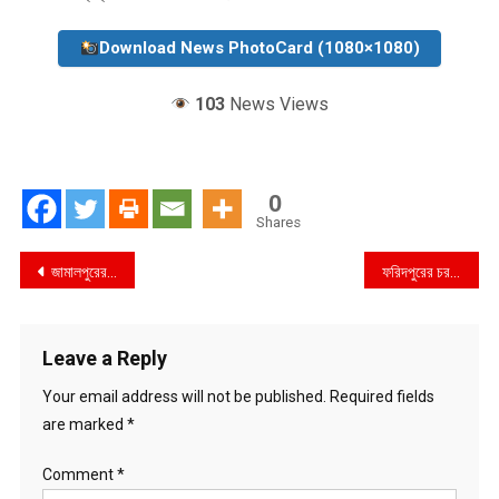
Download News PhotoCard (1080×1080)
103
News Views
0
Shares
Post
জামালপুরের সরিষাবাড়ী থানার নবাগত ওসি’র সাথে সাংবাদিকদের মতবিনিময়
ফরিদপুরের চরভদ্রাসনে ভায়রার হাতে ভায়রা খুন
navigation
Leave a Reply
Your email address will not be published.
Required fields
are marked
*
Comment
*