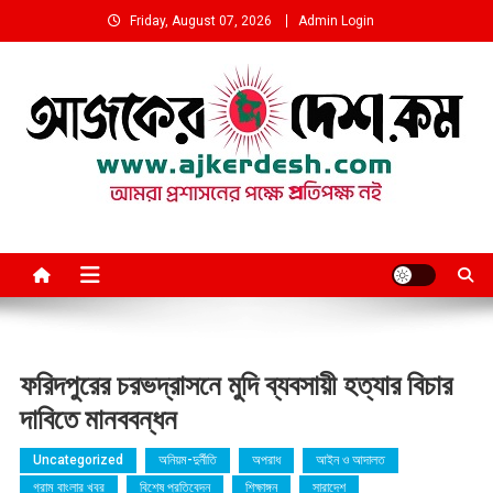
Skip
Friday, August 07, 2026
Admin Login
to
content
আমরা প্রশাসনের পক্ষে প্রতিপক্ষ নই
ফরিদপুরের চরভদ্রাসনে মুদি ব্যবসায়ী হত্যার বিচার
দাবিতে মানববন্ধন
Uncategorized
অনিয়ম-দুর্নীতি
অপরাধ
আইন ও আদালত
গ্রাম বাংলার খবর
বিশেষ প্রতিবেদন
শিক্ষাঙ্গন
সারাদেশ