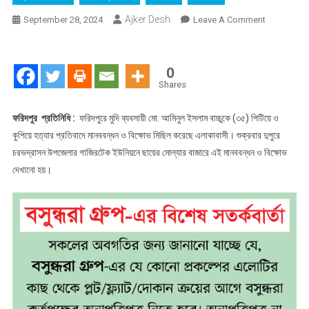
Ajker Desh
On
September 28, 2024
Leave A Comment
ফরিদপুরের
চরভদ্রাসনে
মুদি
0
ব্যবসায়ী
Shares
হত্যার
বিচার
ফরিদপুর প্রতিনিধি :
ফরিদপুরে মুদি ব্যবসায়ী মো. আমিনুল ইসলাম বাচ্চুকে (৩৫) পিটিয়ে ও
দাবিতে
কুপিয়ে হত্যার প্রতিবাদে মানববন্ধন ও বিক্ষোভ মিছিল করেছে এলাকাবাসী। শুক্রবার দুপুরে
মানববন্ধন
চরভদ্রাসন উপজেলার গাজিরটেক ইউনিয়নে ছায়ের মোল্যার বাজারে এই মানববন্ধন ও বিক্ষোভ
দেখানো হয়।