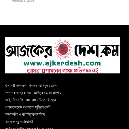
August 6, 2026
উপদেষ্টা সম্পাদক : খন্দকার আমিনুর রহমান
সম্পাদক ও প্রকাশক : আমিনুর রহমান বাদশাহ
আইন উপদেষ্টা : এস. এম. দৌলত -ই-খুদা
এ্যাডভোকেট বাংলাদেশ সুপ্রিম কোর্ট।
সম্পাদকীয় ও বাণিজ্যিক কার্যালয়
২৬ বঙ্গবন্ধু অ্যাভিনিউ
ব্যাভিলন সেন্টার (৩য় তলা),ঢাকা ১০০০।