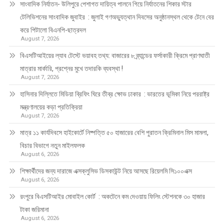
সাংবাদিক নির্যাতন- উলিপুরে পেশাগত দায়িত্ব পালনে গিয়ে নির্যাতনের শিকার স্টার
টেলিভিশনের সাংবাদিক জুবাইর : জুলাই গণঅভ্যুত্থান দিবসের অনুষ্ঠানস্থল থেকে টেনে বের
করে পিটালো বিএনপি-ছাত্রদল
August 7, 2026
বিএসটিআইয়ের ল্যাব টেস্টে ভয়াবহ তথ্য: বাজারের ৮ ব্র্যান্ডের ফর্সাকারী ক্রিমে প্রাণঘাতী
মাত্রার মার্কারি, প্রশ্নের মুখে তদারকি ব্যবস্থা !
August 7, 2026
হাসিনার দিল্লিতে মিডিয়া ব্রিফিং ঘিরে তীব্র ক্ষোভ ঢাকার : ভারতের ভূমিকা নিয়ে পররাষ্ট্র
মন্ত্রণালয়ের কড়া প্রতিক্রিয়া
August 7, 2026
মাত্র ১১ কার্যদিবসে হাইকোর্টে নিষ্পত্তি ৫০ হাজারের বেশি পুরাতন ক্রিমিনাল মিস মামলা,
বিচার বিভাগে নতুন মাইলফলক
August 6, 2026
শিক্ষার্থীদের জন্য দারাজে এক্সক্লুসিভ ডিসকাউন্ট নিয়ে আসছে রিয়েলমি সি১০০এক্স
August 6, 2026
রংপুরে বিএসটিআইর মোবাইল কোর্ট : অকটেনে কম দেওয়ায় ফিলিং স্টেশনকে ৩০ হাজার
টাকা জরিমানা
August 6, 2026