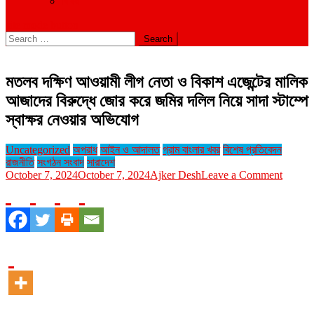
বিবিধ
site mode button
Search
for:
মতলব দক্ষিণ আওয়ামী লীগ নেতা ও বিকাশ এজেন্টের মালিক
আজাদের বিরুদ্ধে জোর করে জমির দলিল নিয়ে সাদা স্টাম্পে
স্বাক্ষর নেওয়ার অভিযোগ
Uncategorized
অপরাধ
আইন ও আদালত
গ্রাম বাংলার খবর
বিশেষ প্রতিবেদন
রাজনীতি
সংগঠন সংবাদ
সারাদেশ
on
October 7, 2024
October 7, 2024
Ajker Desh
Leave a Comment
মতলব
দক্ষিণ
আওয়ামী
লীগ
নেতা
ও
বিকাশ
এজেন্টের
মালিক
আজাদের
বিরুদ্ধে