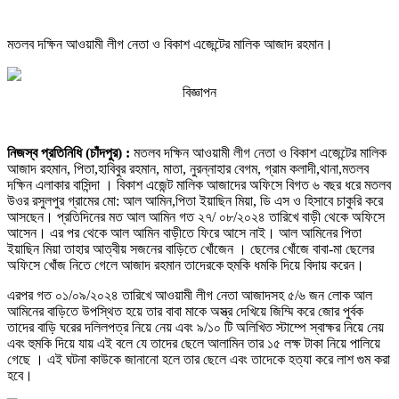
জোর
করে
মতলব দক্ষিন আওয়ামী লীগ নেতা ও বিকাশ এজেন্টের মালিক আজাদ রহমান।
জমির
দলিল
নিয়ে
বিজ্ঞাপন
সাদা
স্টাম্পে
স্বাক্ষর
নেওয়ার
নিজস্ব প্রতিনিধি (চাঁদপুর) :
মতলব দক্ষিন আওয়ামী লীগ নেতা ও বিকাশ এজেন্টের মালিক
অভিযোগ
আজাদ রহমান, পিতা,হাবিবুর রহমান, মাতা, নুরন্নাহার বেগম, গ্রাম কলাদী,থানা,মতলব
দক্ষিন এলাকার বাসিন্দা । বিকাশ এজেন্ট মালিক আজাদের অফিসে বিগত ৬ বছর ধরে মতলব
উওর রসুলপুর গ্রামের মো: আল আমিন,পিতা ইয়াছিন মিয়া, ডি এস ও হিসাবে চাকুরি করে
আসছেন। প্রতিদিনের মত আল আমিন গত ২৭/ ০৮/২০২৪ তারিখে বাড়ী থেকে অফিসে
আসেন। এর পর থেকে আল আমিন বাড়ীতে ফিরে আসে নাই। আল আমিনের পিতা
ইয়াছিন মিয়া তাহার আত্বীয় সজনের বাড়িতে খোঁজেন । ছেলের খোঁজে বাবা-মা ছেলের
অফিসে খোঁজ নিতে গেলে আজাদ রহমান তাদেরকে হুমকি ধমকি দিয়ে বিদায় করেন।
এরপর গত ০১/০৯/২০২৪ তারিখে আওয়ামী লীগ নেতা আজাদসহ ৫/৬ জন লোক আল
আমিনের বাড়িতে উপস্থিত হয়ে তার বাবা মাকে অস্ত্র দেখিয়ে জিম্মি করে জোর পুর্বক
তাদের বাড়ি ঘরের দলিলপত্র নিয়ে নেয় এবং ৯/১০ টি অলিখিত স্টাম্পে স্বাক্ষর নিয়ে নেয়
এবং হুমকি দিয়ে যায় এই বলে যে তাদের ছেলে আলামিন তার ১৫ লক্ষ টাকা নিয়ে পালিয়ে
গেছে । এই ঘটনা কাউকে জানানো হলে তার ছেলে এবং তাদেকে হত্যা করে লাশ গুম করা
হবে।