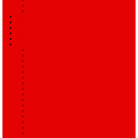
ময়মনসিংহ
রাজশাহী
অপরাধ
বিনোদন
স্বাস্থ্য
বিজ্ঞান ও প্রযুক্তি
শিক্ষাঙ্গন
অন্যান্য
আইন ও আদালত
অর্থনীতি
বানিজ্য
জীবন-যাপন
সাহিত্য
অনিয়ম-দুর্নীতি
ইতিহাস ঐতিহ্য
উপ-সম্পাদকীয়/মতামত
কর্পোরেট সংবাদ
গ্রাম বাংলার খবর
দুর্ঘটনার সংবাদ
প্রশাসনিক সংবাদ
বিশেষ প্রতিবেদন
মানবিক খবর
সংগঠন সংবাদ
সাহিত্য-সংস্কৃতি