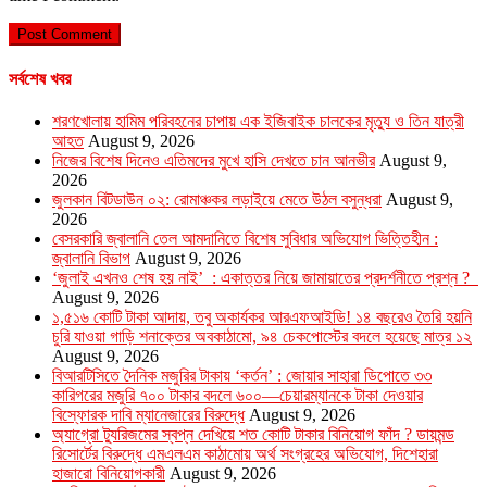
সর্বশেষ খবর
শরণখোলায় হামিম পরিবহনের চাপায় এক ইজিবাইক চালকের মৃত্যু ও তিন যাত্রী
আহত
August 9, 2026
নিজের বিশেষ দিনেও এতিমদের মুখে হাসি দেখতে চান আনভীর
August 9,
2026
জুলকান বিটডাউন ০২: রোমাঞ্চকর লড়াইয়ে মেতে উঠল বসুন্ধরা
August 9,
2026
বেসরকারি জ্বালানি তেল আমদানিতে বিশেষ সুবিধার অভিযোগ ভিত্তিহীন :
জ্বালানি বিভাগ
August 9, 2026
‘জুলাই এখনও শেষ হয় নাই’ : একাত্তর নিয়ে জামায়াতের প্রদর্শনীতে প্রশ্ন ?
August 9, 2026
১,৫১৬ কোটি টাকা আদায়, তবু অকার্যকর আরএফআইডি! ১৪ বছরেও তৈরি হয়নি
চুরি যাওয়া গাড়ি শনাক্তের অবকাঠামো, ৯৪ চেকপোস্টের বদলে হয়েছে মাত্র ১২
August 9, 2026
বিআরটিসিতে দৈনিক মজুরির টাকায় ‘কর্তন’ : জোয়ার সাহারা ডিপোতে ৩৩
কারিগরের মজুরি ৭০০ টাকার বদলে ৬০০—চেয়ারম্যানকে টাকা দেওয়ার
বিস্ফোরক দাবি ম্যানেজারের বিরুদ্ধে
August 9, 2026
অ্যাগ্রো ট্যুরিজমের স্বপ্ন দেখিয়ে শত কোটি টাকার বিনিয়োগ ফাঁদ ? ডায়মন্ড
রিসোর্টের বিরুদ্ধে এমএলএম কাঠামোয় অর্থ সংগ্রহের অভিযোগ, দিশেহারা
হাজারো বিনিয়োগকারী
August 9, 2026