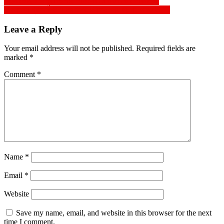
Post
বিএসটিআই’র রংপুর বিভাগীয় অফিসের মোবাইল কোর্ট পরিচালনা
!! মন্তব্য প্রতিবেদন !! সাংবাদিক নির্যাতন বন্ধ হয় না, হবেও না….
navigation
Leave a Reply
Your email address will not be published.
Required fields are
marked
*
Comment
*
Name
*
Email
*
Website
Save my name, email, and website in this browser for the next
time I comment.