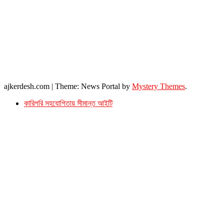
এ্যাডভোকেট বাংলাদেশ সুপ্রিম কোর্ট।
সম্পাদকীয় ও বাণিজ্যিক কার্যালয়
২৬ বঙ্গবন্ধু অ্যাভিনিউ
ব্যাভিলন সেন্টার (৩য় তলা),ঢাকা ১০০০।
ফোনঃ ০১৭১৫৮৮০২৭৭
সম্পাদক ইমেইল : arbadshah12@gmail.com
arbadshah1975@gmail.com
ইমেইল : ajkerdeshnews@gmail.com
© সর্বস্বত্ব সংরক্ষিত। এই ওয়েবসাইটের কোন লেখা, ছবি, ভিডিও অনুমতি ছাড়া ব্যবহার বেআইনি ।
ajkerdesh.com
|
Theme: News Portal by
Mystery Themes
.
কারিগরি সহযোগিতায় সীমান্ত আইটি