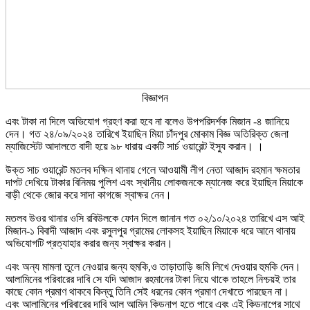
বিজ্ঞাপন
এবং টাকা না দিলে অভিযোগ গ্রহণ করা হবে না বলেও উপপরিদর্শক মিজান -৪ জানিয়ে
দেন। গত ২৪/০৯/২০২৪ তারিখে ইয়াছিন মিয়া চাঁদপুর মোকাম বিজ্ঞ অতিরিক্ত জেলা
ম্যাজিস্টেট আদালতে বাদী হয়ে ৯৮ ধারায় একটি সার্চ ওয়ারেন্ট ইস্যু করান। ।
উক্ত সাচ ওয়ারেন্ট মতলব দক্ষিন থানায় গেলে আওয়ামী লীগ নেতা আজাদ রহমান ক্ষমতার
দাপট দেখিয়ে টাকার বিনিময় পুলিশ এবং স্থানীয় লোকজনকে ম্যানেজ করে ইয়াছিন মিয়াকে
বাড়ী থেকে জোর করে সাদা কাগজে স্বাক্ষর নেন।
মতলব উওর থানার ওসি রবিউলকে ফোন দিলে জানান গত ০২/১০/২০২৪ তারিখে এস আই
মিজান-১ বিবাদী আজাদ এবং রসুলপুর গ্রামের লোকসহ ইয়াছিন মিয়াকে ধরে আনে থানায়
অভিযোগটি প্রত্যাহার করার জন্য স্বাক্ষর করান।
এবং অন্য মামলা তুলে নেওয়ার জন্য হুমকি,ও তাড়াতাড়ি জমি লিখে দেওয়ার হুমকি দেন।
আলামিনের পরিবারের দাবি সে যদি আজাদ রহমানের টাকা নিয়ে থাকে তাহলে নিশ্চয়ই তার
কাছে কোন প্রমাণ থাকবে কিন্তু তিনি সেই ধরনের কোন প্রমাণ দেখাতে পারছেন না।
এবং আলামিনের পরিবারের দাবি আল আমিন কিডনাপ হতে পারে এবং এই কিডনাপের সাথে