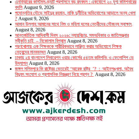
এনবিআরের কাস্টমস-ভ্যাট প্রশাসনে বড় রদবদল : একযোগে ২০ যুগ্ম কমিশনারের
বদলি
August 9, 2026
পদোন্নতির দৌড়ে সাইদুর রহমান, নাকি দুর্নীতির অভিযোগের আড়ালে অন্য খেলা
?
August 9, 2026
আমান উল্লাহ আমানের সাথে নিশু ও মহিলা দলের নেত্রীদের সৌজন্য স্বাক্ষাৎ
August 8, 2026
আন্তর্জাতিক আদিবাসী দিবস ২০২৬: ন্যায়বিচার, সমঅধিকার ও জাতিসত্ত্বার
স্বীকৃতি চাই – নিকোলাস বিশ্বাস
August 8, 2026
শরণখোলায় এক শিক্ষককে শারীরিকভাবে লাঞ্ছিত করার অভিযোগে শিক্ষক
নেতৃবৃন্দের মানববন্ধন
August 8, 2026
ঢাকায় ২য় বাংলাদেশ লিবারেশন ওয়ার কোর্সের ৫৪তম কমিশনিং ও ফেলোশিপ ডে
উদ্‌যাপন
August 8, 2026
জঙ্গল সলিমপুরে কি রাষ্ট্রের ভেতরেই ‘আরেক রাষ্ট্র ’? : আইনশৃঙ্খলা, অবৈধ
বিদ্যুৎ সংযোগ ও প্রশাসনিক নিয়ন্ত্রণ নিয়ে প্রশ্ন ?
August 8, 2026
উপদেষ্টা সম্পাদক : খন্দকার আমিনুর রহমান
সম্পাদক ও প্রকাশক : আমিনুর রহমান বাদশাহ
আইন উপদেষ্টা : এস. এম. দৌলত -ই-খুদা