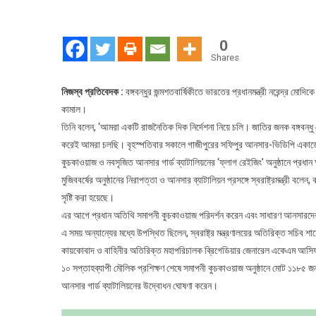
বঙ
ন
চ
0
স
Shares
নিজস্ব প্রতিবেদক :
বঙ্গবন্ধুর জন্মশতবার্ষিকীতে ভারতের প্রধানমন্ত্রী নরেন্দ্র মোদ
কামাল।
তিনি বলেন, ‘আমরা একটি রাজনৈতিক দিক নির্দেশনা নিয়ে চলি। জাতির জনক বঙ্গবন্ধ
করেই আমরা চলছি। বৃহস্পতিবার সকালে গাজীপুরের সফিপুর আনসার-ভিডিপি একাডেমি
কুচকাওয়াজ ও নবসৃজিত আনসার গার্ড ব্যাটালিয়নের ‘ফ্লাগ রেইজিং’ অনুষ্ঠানে প্রধান 
মুজিববর্ষের অনুষ্ঠানের নিরাপত্তা ও আনসার ব্যাটালিয়ন প্রসঙ্গে স্বরাষ্ট্রমন্ত্
সৃষ্টি করা হয়েছে।
এর আগে প্রধান অতিথি সমাপনী কুচকাওয়াজ পরিদর্শন করেন এবং সাধারণ আনসারদের উদ্
এ সময় অন্যান্যের মধ্যে উপস্থিত ছিলেন, স্বরাষ্ট্র মন্ত্রণালয়ের অতিরিক্ত সচিব
কায়কোবাদ ও বাহিনীর অতিরিক্ত মহাপরিচালক ব্রিগেডিয়ার জেনারেল একেএম আস
১০ সপ্তাহব্যাপী মৌলিক প্রশিক্ষণ শেষে সমাপনী কুচকাওয়াজ অনুষ্ঠানে মোট ১১৮৫ জন
আনসার গার্ড ব্যাটালিয়নের উদ্বোধন ঘোষণা করেন।