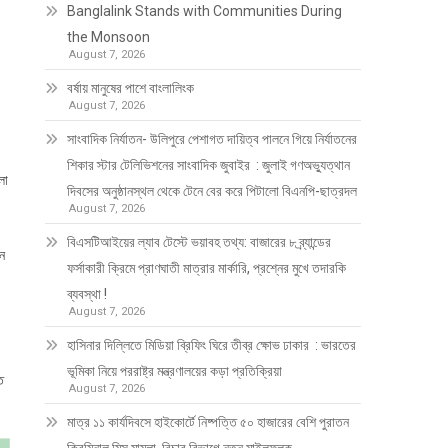
Banglalink Stands with Communities During
the Monsoon
August 7, 2026
বর্ষায় মানুষের পাশে বাংলালিংক
August 7, 2026
সাংবাদিক নির্যাতন- উলিপুরে পেশাগত দায়িত্ব পালনে গিয়ে নির্যাতনের
শিকার স্টার টেলিভিশনের সাংবাদিক জুবাইর : জুলাই গণঅভ্যুত্থান
লো
দিবসের অনুষ্ঠানস্থল থেকে টেনে বের করে পিটালো বিএনপি-ছাত্রদল
August 7, 2026
বিএসটিআইয়ের ল্যাব টেস্টে ভয়াবহ তথ্য: বাজারের ৮ ব্র্যান্ডের
য়ন
ফর্সাকারী ক্রিমে প্রাণঘাতী মাত্রার মার্কারি, প্রশ্নের মুখে তদারকি
ব্যবস্থা !
August 7, 2026
হাসিনার দিল্লিতে মিডিয়া ব্রিফিং ঘিরে তীব্র ক্ষোভ ঢাকার : ভারতের
ভূমিকা নিয়ে পররাষ্ট্র মন্ত্রণালয়ের কড়া প্রতিক্রিয়া
ত
August 7, 2026
মাত্র ১১ কার্যদিবসে হাইকোর্টে নিষ্পত্তি ৫০ হাজারের বেশি পুরাতন