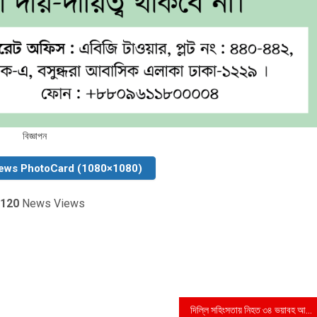
বিজ্ঞাপন
ews PhotoCard (1080×1080)
120
News Views
দিল্লি সহিংসতায় নিহত ৩৪ ভয়াবহ আতঙ্কে মুসলিমরা