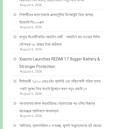
ক্রিমিনাল মিস মামলা, বিচার বিভাগে নতুন মাইলফলক
August 6, 2026
শিক্ষার্থীদের জন্য দারাজে এক্সক্লুসিভ ডিসকাউন্ট নিয়ে আসছে
রিয়েলমি সি১০০এক্স
August 6, 2026
রংপুরে বিএসটিআইর মোবাইল কোর্ট : অকটেনে কম দেওয়ায় ফিলিং
স্টেশনকে ৩০ হাজার টাকা জরিমানা
August 6, 2026
Xiaomi Launches REDMI 17: Bigger Battery &
Stronger Protection
August 6, 2026
দীর্ঘস্থায়ী ৭,৫০০ এমএএইচ ব্যাটারি এবং শক্তিশালী গরিলা গ্লাস
৭আই সুরক্ষা নিয়ে শাওমি উন্মোচন করল নতুন রেডমি ১৭
August 6, 2026
শরণখোলায় মাদক কারবারিদের গ্রেফতারের পর ওসির বিরুদ্ধে
ষড়যন্ত্রের প্রতিবাদে মানববন্ধন
August 6, 2026
স্মার্টফোন, অ্যালগরিদম ও গণতন্ত্র: জুলাই অভ্যুত্থানের দুই বছরের