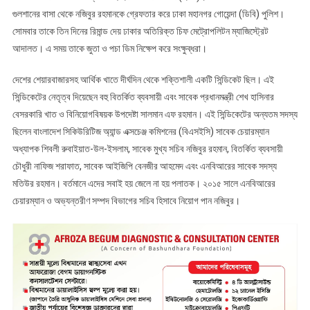
গুলশানের বাসা থেকে নজিবুর রহমানকে গ্রেফতার করে ঢাকা মহানগর গোয়েন্দা (ডিবি) পুলিশ।
সোমবার তাকে তিন দিনের রিমান্ড দেয় ঢাকার অতিরিক্ত চিফ মেট্রোপলিটন ম্যাজিস্ট্রেট
আদালত। এ সময় তাকে জুতা ও পচা ডিম নিক্ষেপ করে সংক্ষুব্ধরা।
দেশের শেয়ারবাজারসহ আর্থিক খাতে দীর্ঘদিন থেকে শক্তিশালী একটি সিন্ডিকেট ছিল। এই
সিন্ডিকেটের নেতৃত্ব দিয়েছেন বহু বিতর্কিত ব্যবসায়ী এবং সাবেক প্রধানমন্ত্রী শেখ হাসিনার
বেসরকারি খাত ও বিনিয়োগবিষয়ক উপদেষ্টা সালমান এফ রহমান। এই সিন্ডিকেটের অন্যতম সদস্য
ছিলেন বাংলাদেশ সিকিউরিটিজ অ্যান্ড এক্সচেঞ্জ কমিশনের (বিএসইসি) সাবেক চেয়ারম্যান
অধ্যাপক শিবলী রুবাইয়াত-উল-ইসলাম, সাবেক মুখ্য সচিব নজিবুর রহমান, বিতর্কিত ব্যবসায়ী
চৌধুরী নাফিজ শরাফাত, সাবেক আইজিপি বেনজীর আহমেদ এবং এনবিআরের সাবেক সদস্য
মতিউর রহমান। বর্তমানে এদের সবাই হয় জেলে না হয় পলাতক। ২০১৫ সালে এনবিআরের
চেয়ারম্যান ও অভ্যন্তরীণ সম্পদ বিভাগের সচিব হিসাবে নিয়োগ পান নজিবুর।