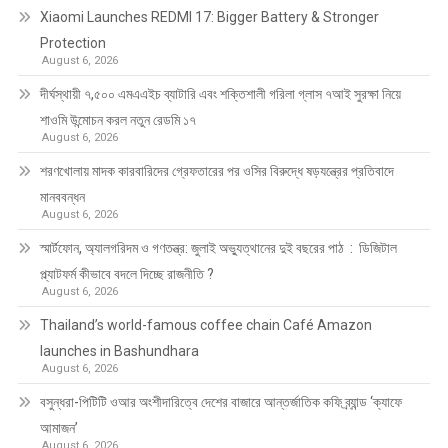
Xiaomi Launches REDMI 17: Bigger Battery & Stronger
Protection
August 6, 2026
দীর্ঘস্থায়ী ৭,৫০০ এমএএইচ ব্যাটারি এবং শক্তিশালী গরিলা গ্লাস ৭আই সুরক্ষা নিয়ে
শাওমি উন্মোচন করল নতুন রেডমি ১৭
August 6, 2026
শরণখোলায় মাদক কারবারিদের গ্রেফতারের পর ওসির বিরুদ্ধে ষড়যন্ত্রের প্রতিবাদে
মানববন্ধন
August 6, 2026
স্মার্টফোন, অ্যালগরিদম ও গণতন্ত্র: জুলাই অভ্যুত্থানের দুই বছরের পাঠ : ডিজিটাল
প্ল্যাটফর্ম কীভাবে বদলে দিচ্ছে রাজনীতি ?
August 6, 2026
Thailand’s world-famous coffee chain Café Amazon
launches in Bashundhara
August 6, 2026
বসুন্ধরা-পিটিটি ওআর অংশীদারিত্বে দেশের বাজারে আন্তর্জাতিক কফি ব্র্যান্ড ‘ক্যাফে
আমাজন’
August 6, 2026