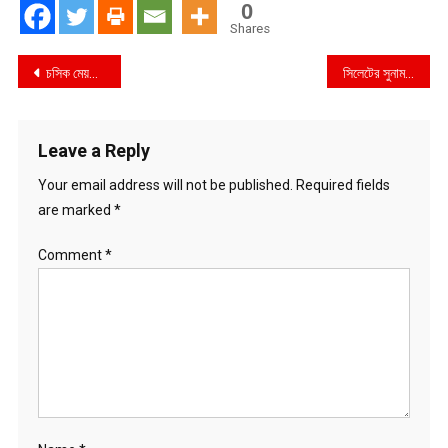
0
Shares
Post
চসিক মেয়রের দায়িত্ব পেলেন বিএনপি নেতা শাহাদাত হোসেন
সিলেটের সুনামগঞ্জ-৫ আসনের সাবেক সংসদ সদস্য মুহিবুর রহমান মানিক গ্রেপ্তার
navigation
Leave a Reply
Your email address will not be published.
Required fields
are marked
*
Comment
*