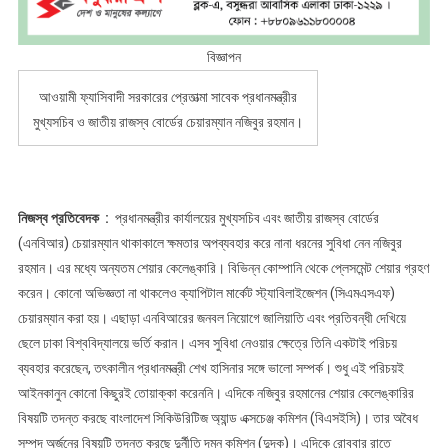
বিজ্ঞাপন
আওয়ামী ফ্যাসিবাদী সরকারের প্রেতাত্মা সাবেক প্রধানমন্ত্রীর
মুখ্যসচিব ও জাতীয় রাজস্ব বোর্ডের চেয়ারম্যান নজিবুর রহমান।
নিজস্ব প্রতিবেদক :
প্রধানমন্ত্রীর কার্যালয়ের মুখ্যসচিব এবং জাতীয় রাজস্ব বোর্ডের
(এনবিআর) চেয়ারম্যান থাকাকালে ক্ষমতার অপব্যবহার করে নানা ধরনের সুবিধা নেন নজিবুর
রহমান। এর মধ্যে অন্যতম শেয়ার কেলেঙ্কারি। বিভিন্ন কোম্পানি থেকে প্লেসমেন্ট শেয়ার গ্রহণ
করেন। কোনো অভিজ্ঞতা না থাকলেও ক্যাপিটাল মার্কেট স্ট্যাবিলাইজেশন (সিএমএসএফ)
চেয়ারম্যান করা হয়। এছাড়া এনবিআরের জনবল নিয়োগে জালিয়াতি এবং প্রতিবন্ধী দেখিয়ে
ছেলে ঢাকা বিশ্ববিদ্যালয়ে ভর্তি করান। এসব সুবিধা নেওয়ার ক্ষেত্রে তিনি একটাই পরিচয়
ব্যবহার করেছেন, তৎকালীন প্রধানমন্ত্রী শেখ হাসিনার সঙ্গে ভালো সম্পর্ক। শুধু এই পরিচয়ই
আইনকানুন কোনো কিছুরই তোয়াক্কা করেননি। এদিকে নজিবুর রহমানের শেয়ার কেলেঙ্কারির
বিষয়টি তদন্ত করছে বাংলাদেশ সিকিউরিটিজ অ্যান্ড এক্সচেঞ্জ কমিশন (বিএসইসি)। তার অবৈধ
সম্পদ অর্জনের বিষয়টি তদন্ত করছে দুর্নীতি দমন কমিশন (দুদক)। এদিকে রোববার রাতে