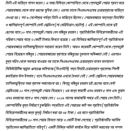
তিনি এই দায়িত্ব পালন করেন। এ সময় বিভিন্ন কোম্পানিতে থেকে প্লেসমেন্ট শেয়ার গ্রহণ করে
অপব্যবহারের
যতো
শেয়ারবাজার থেকে নানা ধরনের সুবিধা নেন। এরপর তাকে সিএমএসএফের চেয়ারম্যানের দায়িত্ব
অভিযোগ
দেওয়া হয়। গত ৬ সেপ্টেম্বর পর্যন্ত তিনি এ দায়িত্বে ছিলেন। শেয়ারবাজারে অত্যন্ত বিতর্কিত
ও জালিয়াতপূর্ণ কোম্পানি বেস্ট হোল্ডিংস (লা মেরিডিয়ান হোটেল)। এই কোম্পানি থেকে দুই
ছেলের নামে ১০ লাখ প্লেসমেন্ট শেয়ার নেন নজিবুর রহমান। প্রাতিষ্ঠানিক বিনিয়োগকারীদের এই
পরিমাণ শেয়ার সাড়ে ৩ কোটি টাকায় কিনতে হয়েছে। এর বিনিময়ে জালিয়াতপূর্ণ এই প্রতিষ্ঠানকে
শেয়ারবাজারে তালিকাভুক্তিতে সহায়তা করেন তিনি। আরও কয়েকটি কোম্পানি থেকে প্লেসমেন্ট
শেয়ার নিয়েছেন নজিবুর। শেয়ারবাজারের ব্যাপারে নজিবুরের ন্যূনতম অভিজ্ঞতা নেই। এরপরও
মুখ্য সচিব থেকে অবসরে যাওয়ার পর তাকে সিএমএসএফের চেয়ারম্যান বানান বাংলাদেশ
সিকিউরিটিজ অ্যান্ড এক্সচেঞ্জ কমিশনের (বিএসইসি) সদ্য বিদায়ি চেয়ারম্যান প্রফেসর শিবলী
রুবাইয়াত-উল-ইসলাম। তবে সিএমএসএফের এখনো বৈধতা নেই। বেস্ট হোল্ডিংস শেয়ারবাজারে
তালিকাভুক্তির সময় ব্যাপক সমালোচনা হয়। কিন্তু নজিবুর রহমান দুই ছেলের নামে বেস্ট
হোল্ডিংয়ের ১০ লাখ প্লেসমেন্ট শেয়ার নিয়েছেন। এর মধ্যে ফারাবী এনএ রহমান ৫ লাখ এবং ফুয়াদ
এনএ রহমানের নামে ৫ লাখ শেয়ার নেন। ২০১৯ সালের মাঝামাঝি সময়ে এই শেয়ার নেন তিনি।
কোম্পানিটির মূল্য নির্ধারণে বুকবিল্ডিং পদ্ধতিতে এই শেয়ারের কাট অব প্রাইস (প্রতিষ্ঠানিক
বিনিয়োগকারীদের জন্য মূল্য) নির্ধারণ করা হয় ৩৫ টাকা। এর মানে প্রাতিষ্ঠানিক
বিনিয়োগকারীদের ১০ লাখ শেয়ার কিনতে সাড়ে ৩ কোটি টাকা লেগেছে। প্রতিষ্ঠানটির আর্থিক
প্রতিবেদন জালিয়াতিতে পরিপূর্ণ। একটি নিষিদ্ধ অডিট ফার্মকে দিয়ে অডিট করানোর পর সম্পদ