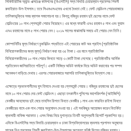
সিকিউরিটিজ অ্যান্ড এক্সচেঞ্জ কমিশনের (বিএসইসি) সদ্য বিদায়ি চেয়ারম্যান প্রফেসর শিবলী
রুবাইয়াত-উল-ইসলাম। তবে সিএমএসএফের এখনো বৈধতা নেই। বেস্ট হোল্ডিংস শেয়ারবাজারে
তালিকাভুক্তির সময় ব্যাপক সমালোচনা হয়। কিন্তু নজিবুর রহমান দুই ছেলের নামে বেস্ট
হোল্ডিংয়ের ১০ লাখ প্লেসমেন্ট শেয়ার নিয়েছেন। এর মধ্যে ফারাবী এনএ রহমান ৫ লাখ এবং ফুয়াদ
এনএ রহমানের নামে ৫ লাখ শেয়ার নেন। ২০১৯ সালের মাঝামাঝি সময়ে এই শেয়ার নেন তিনি।
কোম্পানিটির মূল্য নির্ধারণে বুকবিল্ডিং পদ্ধতিতে এই শেয়ারের কাট অব প্রাইস (প্রতিষ্ঠানিক
বিনিয়োগকারীদের জন্য মূল্য) নির্ধারণ করা হয় ৩৫ টাকা। এর মানে প্রাতিষ্ঠানিক
বিনিয়োগকারীদের ১০ লাখ শেয়ার কিনতে সাড়ে ৩ কোটি টাকা লেগেছে। প্রতিষ্ঠানটির আর্থিক
প্রতিবেদন জালিয়াতিতে পরিপূর্ণ। একটি নিষিদ্ধ অডিট ফার্মকে দিয়ে অডিট করানোর পর সম্পদ
অনেকগুণ বাড়িয়ে দেখায়। এরপর শেয়ারবাজারে সরাসরি তালিকাভুক্তির উদ্যোগ নেয়।
এক্ষেত্রে প্রভাবশালীদের ঘুস হিসাবে দেওয়া হয় প্লেসমেন্ট শেয়ার। নজিবুর রহমানের দুই ছেলের
নামে ১০ লাখ শেয়ার দেয় বেস্ট হোল্ডিংস। এছাড়া তৎকালীন পুলিশের মহাপরিদর্শক (আইজিপি)
বেনজীর আহমেদের দুই মেয়ে তাহসিন রিশতা বিনতে বেনজীর ১ লাখ এবং ফারহিন রাইসা বিনতে
বেনজীরের নামে এক লাখ শেয়ার অনুমোদন দেওয়া হয়। এই সবকিছুর আয়োজন করেন বিতর্কিত
ব্যবসায়ী নাফিজ শরাফাত। এসব বিষয় নিয়ে যুগান্তরে তিনটি অনুসন্ধানী রিপোর্ট প্রকাশিত হয়।
এদিকে বিএসইসির সদ্য বিদায়ি চেয়ারম্যান ও ঢাকা বিশ্ববিদ্যালয়ের ব্যবসায় প্রশাসন অনুষদের
সাবেক ডিন প্রফেসর শিবলী রুবাইয়াত-উল-ইসলামের অত্যন্ত ঘনিষ্ঠ ছিলেন নজিবুর রহমান।