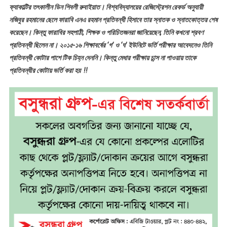
ফ্যাকাল্টির তৎকালীন ডিন শিবলী রুবাইয়াত। বিশ্ববিদ্যালয়ের রেজিস্ট্রেশন রেকর্ড অনুযায়ী
নজিবুর রহমানের ছেলে ফারাবি এনএ রহমান প্রতিবন্ধী হিসাবে তার স্নাতক ও স্নাতকোত্তর শেষ
করেছেন। কিন্তু ফারাবির সহপাঠী, শিক্ষক ও পরিচিতজনরা জানিয়েছেন, তিনি কখনো শ্রবণ
প্রতিবন্ধী ছিলেন না। ২০১৫-১৬ শিক্ষাবর্ষের ‘গ’ ও ‘ঘ’ ইউনিটে ভর্তি পরীক্ষার আবেদনেও তিনি
প্রতিবন্ধী কোটার পাশে টিক চিহ্ন দেননি। কিন্তু মেধার পরীক্ষায় চান্স না পাওয়ায় তাকে
প্রতিবন্ধীর কোটায় ভর্তি করা হয় !!