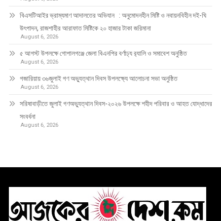
বিএসটিআইর ভ্রাম্যমাণ আদালতের অভিযান : অনুমোদনহীন মিষ্টি ও নবায়নবিহীন দই-ঘি
উৎপাদন, রাজশাহীর আরাফাত মিষ্টিকে ২০ হাজার টাকা জরিমানা
August 6, 2026
৫ আগস্ট উপলক্ষে গোপালগঞ্জে জেলা বিএনপির বর্ণাঢ্য র‍্যালি ও সমাবেশ অনুষ্ঠিত
August 6, 2026
গজারিয়ায় ৩৬জুলাই গণ অভ্যুত্থান দিবস উপলক্ষ্যে আলোচনা সভা অনুষ্ঠিত
August 6, 2026
সরিষাবাড়ীতে জুলাই গণঅভ্যুত্থান দিবস-২০২৬ উপলক্ষে শহীদ পরিবার ও আহত যোদ্ধাদের
সংবর্ধনা
August 6, 2026