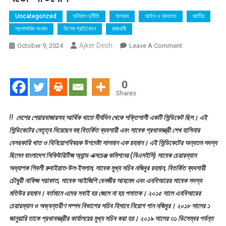
Uncategorized
অনিয়ম-দুর্নীতি
অপরাধ
আইন ও আদালত
জাতীয়
প্রশাসনিক সংবাদ
বিশেষ প্রতিবেদন
রাজধানী
Ajker Desh
On
October 9, 2024
Leave A Comment
সাবেক
আওয়ামী
ফ্যাসিবাদী
0
সরকারের
Shares
প্রেতাত্মা
মুখ্যসচিব
!! দেশের শেয়ারবাজারসহ আর্থিক খাতে দীর্ঘদিন থেকে শক্তিশালী একটি সিন্ডিকেট ছিল। এই
ও
সিন্ডিকেটের নেতৃত্ব দিয়েছেন বহু বিতর্কিত ব্যবসায়ী এবং সাবেক প্রধানমন্ত্রী শেখ হাসিনার
এনবিআর
বেসরকারি খাত ও বিনিয়োগবিষয়ক উপদেষ্টা সালমান এফ রহমান। এই সিন্ডিকেটের অন্যতম সদস্য
চেয়ারম্যান
ছিলেন বাংলাদেশ সিকিউরিটিজ অ্যান্ড এক্সচেঞ্জ কমিশনের (বিএসইসি) সাবেক চেয়ারম্যান
নজিবুরেরের
অধ্যাপক শিবলী রুবাইয়াত-উল-ইসলাম, সাবেক মুখ্য সচিব নজিবুর রহমান, বিতর্কিত ব্যবসায়ী
বিরুদ্ধে
চৌধুরী নাফিজ শরাফাত, সাবেক আইজিপি বেনজীর আহমেদ এবং এনবিআরের সাবেক সদস্য
বহুমুখী
মতিউর রহমান। বর্তমানে এদের সবাই হয় জেলে না হয় পলাতক। ২০১৫ সালে এনবিআরের
জালিয়াতি
চেয়ারম্যান ও অভ্যন্তরীণ সম্পদ বিভাগের সচিব হিসাবে নিয়োগ পান নজিবুর। ২০১৮ সালের ১
ও
জানুয়ারি তাকে প্রধানমন্ত্রীর কার্যালয়ের মুখ্য সচিব করা হয়। ২০১৯ সালের ৩১ ডিসেম্বর পর্যন্ত
ক্ষমতার