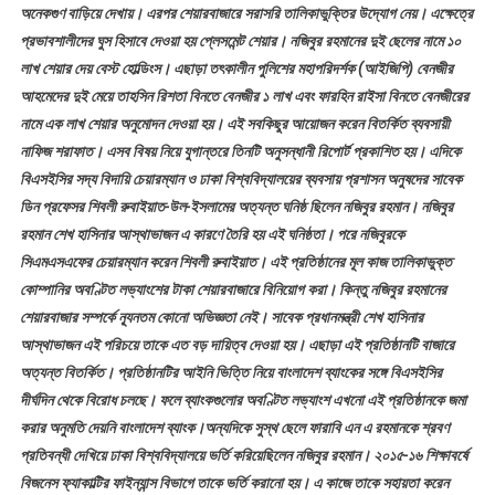
অনেকগুণ বাড়িয়ে দেখায়। এরপর শেয়ারবাজারে সরাসরি তালিকাভুক্তির উদ্যোগ নেয়। এক্ষেত্রে
প্রভাবশালীদের ঘুস হিসাবে দেওয়া হয় প্লেসমেন্ট শেয়ার। নজিবুর রহমানের দুই ছেলের নামে ১০
লাখ শেয়ার দেয় বেস্ট হোল্ডিংস। এছাড়া তৎকালীন পুলিশের মহাপরিদর্শক (আইজিপি) বেনজীর
আহমেদের দুই মেয়ে তাহসিন রিশতা বিনতে বেনজীর ১ লাখ এবং ফারহিন রাইসা বিনতে বেনজীরের
নামে এক লাখ শেয়ার অনুমোদন দেওয়া হয়। এই সবকিছুর আয়োজন করেন বিতর্কিত ব্যবসায়ী
নাফিজ শরাফাত। এসব বিষয় নিয়ে যুগান্তরে তিনটি অনুসন্ধানী রিপোর্ট প্রকাশিত হয়। এদিকে
বিএসইসির সদ্য বিদায়ি চেয়ারম্যান ও ঢাকা বিশ্ববিদ্যালয়ের ব্যবসায় প্রশাসন অনুষদের সাবেক
ডিন প্রফেসর শিবলী রুবাইয়াত-উল-ইসলামের অত্যন্ত ঘনিষ্ঠ ছিলেন নজিবুর রহমান। নজিবুর
রহমান শেখ হাসিনার আস্থাভাজন এ কারণে তৈরি হয় এই ঘনিষ্ঠতা। পরে নজিবুরকে
সিএমএসএফের চেয়ারম্যান করেন শিবলী রুবাইয়াত। এই প্রতিষ্ঠানের মূল কাজ তালিকাভুক্ত
কোম্পানির অবণ্টিত লভ্যাংশের টাকা শেয়ারবাজারে বিনিয়োগ করা। কিন্তু নজিবুর রহমানের
শেয়ারবাজার সম্পর্কে ন্যূনতম কোনো অভিজ্ঞতা নেই। সাবেক প্রধানমন্ত্রী শেখ হাসিনার
আস্থাভাজন এই পরিচয়ে তাকে এত বড় দায়িত্ব দেওয়া হয়। এছাড়া এই প্রতিষ্ঠানটি বাজারে
অত্যন্ত বিতর্কিত। প্রতিষ্ঠানটির আইনি ভিত্তি নিয়ে বাংলাদেশ ব্যাংকের সঙ্গে বিএসইসির
দীর্ঘদিন থেকে বিরোধ চলছে। ফলে ব্যাংকগুলোর অবণ্টিত লভ্যাংশ এখনো এই প্রতিষ্ঠানকে জমা
করার অনুমতি দেয়নি বাংলাদেশ ব্যাংক।অন্যদিকে সুস্থ ছেলে ফারাবি এন এ রহমানকে শ্রবণ
প্রতিবন্ধী দেখিয়ে ঢাকা বিশ্ববিদ্যালয়ে ভর্তি করিয়েছিলেন নজিবুর রহমান। ২০১৫-১৬ শিক্ষাবর্ষে
বিজনেস ফ্যাকাল্টির ফাইন্যান্স বিভাগে তাকে ভর্তি করানো হয়। এ কাজে তাকে সহায়তা করেন