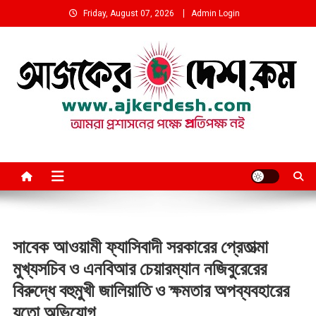
Skip
Friday, August 07, 2026
Admin Login
to
content
আমরা প্রশাসনের পক্ষে প্রতিপক্ষ নই
সাবেক আওয়ামী ফ্যাসিবাদী সরকারের প্রেতাত্মা
মুখ্যসচিব ও এনবিআর চেয়ারম্যান নজিবুরেরের
বিরুদ্ধে বহুমুখী জালিয়াতি ও ক্ষমতার অপব্যবহারের
যতো অভিযোগ