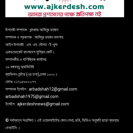
উপদেষ্টা সম্পাদক : খন্দকার আমিনুর রহমান
সম্পাদক ও প্রকাশক : আমিনুর রহমান বাদশাহ
আইন উপদেষ্টা : এস. এম. দৌলত -ই-খুদা
এ্যাডভোকেট বাংলাদেশ সুপ্রিম কোর্ট।
সম্পাদকীয় ও বাণিজ্যিক কার্যালয়
২৬ বঙ্গবন্ধু অ্যাভিনিউ
ব্যাভিলন সেন্টার (৩য় তলা),ঢাকা ১০০০।
ফোনঃ ০১৭১৫৮৮০২৭৭
সম্পাদক ইমেইল : arbadshah12@gmail.com
arbadshah1975@gmail.com
ইমেইল : ajkerdeshnews@gmail.com
© সর্বস্বত্ব সংরক্ষিত। এই ওয়েবসাইটের কোন লেখা, ছবি, ভিডিও অনুমতি ছাড়া ব্যবহার
বেআইনি ।