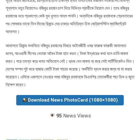
সূত্র আরও জানিয়েছে, চট্টগ্রাম ছাড়াও ঢাকাস্থ ভ্যাট এলটিইউর উচ্চমান সহকারীসহ বিভিন্ন
শূন্যপদে নতুন নিয়োগেও নজিবুর রহমান চাপ দিয়ে বিভিন্ন প্রার্থীকে নিয়োগ দেন। তবে নজিবুর
রহমানের ভয়ে প্রকাশ্যে কেউ মুখ খুলতে সাহস পাননি। অন্যদিকে নজিবুর রহমানকে গ্রেফতারের
পর সোমবার তাকে তিন দিনের রিমান্ড দেয় ঢাকার অতিরিক্ত চিফ মেট্রোপলিটন ম্যাজিস্ট্রেট
আদালত।
আদালতে রিমান্ড শুনানিতে নজিবুর রহমানের বিষয়ে আইনজীবী ওমর ফারুক ফারুকী আদালতে
বলেন, আওয়ামী লীগের নেতারা অবৈধ টাকা হাত করত। টাকা উদ্ধারের কথা বলে ডামি মামলা
করত। পরে তদন্ত করে বলত অভিযোগ নেই। দুদক যেন মামলা না করে সেই সার্টিফিকেটও দিত।
দেশের সম্পদ লুট করে হাজার কোটি টাকা পাচার করেছে। অর্থনীতি ধ্বংস করার জন্য যা যা করার
করেছেন। এদিকে এজলাসে নেওয়ার সময় নজিবুর রহমানকে বিএনপির নেতাকর্মীরা পচা ডিম ও জুতা
নিক্ষেপ করেন।
Download News PhotoCard (1080×1080)
95
News Views