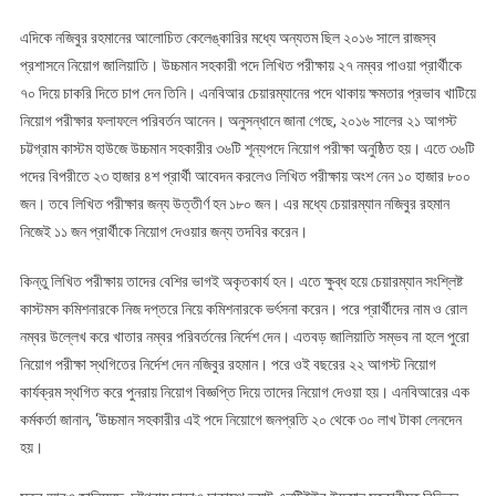
এদিকে নজিবুর রহমানের আলোচিত কেলেঙ্কারির মধ্যে অন্যতম ছিল ২০১৬ সালে রাজস্ব
প্রশাসনে নিয়োগ জালিয়াতি। উচ্চমান সহকারী পদে লিখিত পরীক্ষায় ২৭ নম্বর পাওয়া প্রার্থীকে
৭০ দিয়ে চাকরি দিতে চাপ দেন তিনি। এনবিআর চেয়ারম্যানের পদে থাকায় ক্ষমতার প্রভাব খাটিয়ে
নিয়োগ পরীক্ষার ফলাফলে পরিবর্তন আনেন। অনুসন্ধানে জানা গেছে, ২০১৬ সালের ২১ আগস্ট
চট্টগ্রাম কাস্টম হাউজে উচ্চমান সহকারীর ৩৬টি শূন্যপদে নিয়োগ পরীক্ষা অনুষ্ঠিত হয়। এতে ৩৬টি
পদের বিপরীতে ২৩ হাজার ৪শ প্রার্থী আবেদন করলেও লিখিত পরীক্ষায় অংশ নেন ১০ হাজার ৮০০
জন। তবে লিখিত পরীক্ষার জন্য উত্তীর্ণ হন ১৮০ জন। এর মধ্যে চেয়ারম্যান নজিবুর রহমান
নিজেই ১১ জন প্রার্থীকে নিয়োগ দেওয়ার জন্য তদবির করেন।
কিন্তু লিখিত পরীক্ষায় তাদের বেশির ভাগই অকৃতকার্য হন। এতে ক্ষুব্ধ হয়ে চেয়ারম্যান সংশ্লিষ্ট
কাস্টমস কমিশনারকে নিজ দপ্তরে নিয়ে কমিশনারকে ভর্ৎসনা করেন। পরে প্রার্থীদের নাম ও রোল
নম্বর উল্লেখ করে খাতার নম্বর পরিবর্তনের নির্দেশ দেন। এতবড় জালিয়াতি সম্ভব না হলে পুরো
নিয়োগ পরীক্ষা স্থগিতের নির্দেশ দেন নজিবুর রহমান। পরে ওই বছরের ২২ আগস্ট নিয়োগ
কার্যক্রম স্থগিত করে পুনরায় নিয়োগ বিজ্ঞপ্তি দিয়ে তাদের নিয়োগ দেওয়া হয়। এনবিআরের এক
কর্মকর্তা জানান, ‘উচ্চমান সহকারীর এই পদে নিয়োগে জনপ্রতি ২০ থেকে ৩০ লাখ টাকা লেনদেন
হয়।