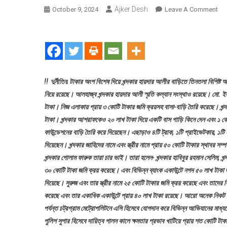
Ajker Desh
On
October 9, 2024
Leave A Comment
পুলি
সাব
অতি
আইজ
ও
সাব
!!
দুর্নীতির
টাকার অংশ বিশেষ দিয়ে খন্দকার হায়দার আলীর বাড়িতে তিনতলা বিশিষ্ট আধ
ডিএ
নিয়ে রয়েছে। আলহাজ্ব খন্দকার হায়দার আলী স্মৃতি কল্যান সংস্থাও রয়েছে। মো. ইসম
কমি
টাকা। নিজ এলাকায় প্রায় ৩ কোটি টাকার জমি ক্রয়সহ বাসা-বাড়ি তৈরি করেছে। খন্দক
খন্দক
টাকা। খন্দকার আশরাফকেও ২০ লাখ টাকা দিয়ে একটি বাস গাড়ি কিনে দেন এবং ১ কোট
গোল
ফাউন্ডেশনের বাড়ি তৈরি করে দিয়েছেন। এছাড়াও ৪টি ট্রাক, ১টি প্রাইভেটকার, ১টি ই
ফার
দিয়েছেন। খন্দকার জাহিদের নামে এবং স্ত্রীর নামে প্রায় ৫০ কোটি টাকার স্থাবর স
বিরুদ
খন্দকার গোলাম ফারুক তারা চার ভাই। তারা হলেন- খন্দকার হাবিবুর রহমান সেলিম, খন্দ
৩
৩০ কোটি টাকা জমি ক্রয় করেছে। এবং বিভিন্ন ব্যাংক একাউন্টে নগদ ৫০ লাখ টাকা জম
হাজ
দিয়েছে। সুরুজ এবং তার স্ত্রীর নামে ২৫ কোটি টাকার জমি ক্রয় করেছে এবং তাদের 
কোট
করেছে এবং তার একাধিক একাউন্টে প্রায় ৪০ লাখ টাকা রয়েছে। আরো অনেক নিকট অজ্
টাকা
দুর্ন
পর্যন্ত চট্রগ্রাম মেট্রোপলিটনে এসি হিসেবে যোগদান করে বিভিন্ন আভিযানের মাধ
তদন
পুলিশ সুপার হিসেবে দায়িত্ব পালন কালে ক্ষমতার প্রভাব খাটিয়ে প্রায় শত কোটি 