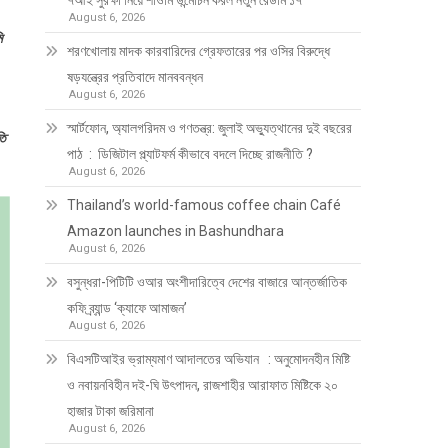
৭আই সুরক্ষা নিয়ে শাওমি উন্মোচন করল নতুন রেডমি ১৭
August 6, 2026
ি
শরণখোলায় মাদক কারবারিদের গ্রেফতারের পর ওসির বিরুদ্ধে
ষড়যন্ত্রের প্রতিবাদে মানববন্ধন
August 6, 2026
স্মার্টফোন, অ্যালগরিদম ও গণতন্ত্র: জুলাই অভ্যুত্থানের দুই বছরের
তি
পাঠ : ডিজিটাল প্ল্যাটফর্ম কীভাবে বদলে দিচ্ছে রাজনীতি ?
August 6, 2026
Thailand’s world-famous coffee chain Café
Amazon launches in Bashundhara
August 6, 2026
বসুন্ধরা-পিটিটি ওআর অংশীদারিত্বে দেশের বাজারে আন্তর্জাতিক
কফি ব্র্যান্ড ‘ক্যাফে আমাজন’
August 6, 2026
বিএসটিআইর ভ্রাম্যমাণ আদালতের অভিযান : অনুমোদনহীন মিষ্টি
ও নবায়নবিহীন দই-ঘি উৎপাদন, রাজশাহীর আরাফাত মিষ্টিকে ২০
হাজার টাকা জরিমানা
August 6, 2026