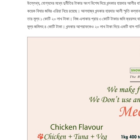
উল্লেখ্য, যোগ্যদের মধ্যে দুর্নীতির টাকার অংশ বিশেষ দিয়ে খন্দকার হায়দার আলীর ব
কয়েক বিঘার জমির এরিয়া নিয়ে রয়েছে। আলহাজ্ব খন্দকার হায়দার আলী স্মৃতি কল্যান 
তার মূল্য ১ কোটি ২০ লাখ টাকা। নিজ এলাকায় প্রায় ৩ কোটি টাকার জমি ক্রয়সহ বাস
মূল্য জমিসহ ৪ কোটি টাকা। খন্দকার আশরাফকেও ২০ লাখ টাকা দিয়ে একটি বাস গাড়ি