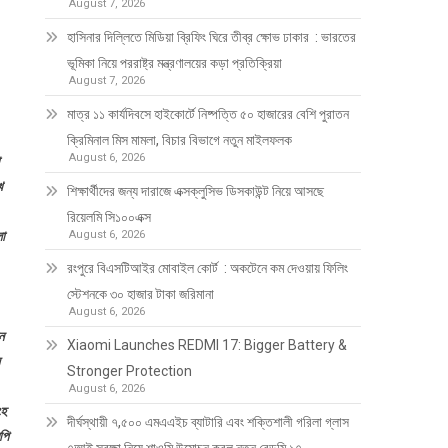
August 7, 2026
হাসিনার দিল্লিতে মিডিয়া ব্রিফিং ঘিরে তীব্র ক্ষোভ ঢাকার : ভারতের
ভূমিকা নিয়ে পররাষ্ট্র মন্ত্রণালয়ের কড়া প্রতিক্রিয়া
August 7, 2026
মাত্র ১১ কার্যদিবসে হাইকোর্টে নিষ্পত্তি ৫০ হাজারের বেশি পুরাতন
ক্রিমিনাল মিস মামলা, বিচার বিভাগে নতুন মাইলফলক
August 6, 2026
খ
শিক্ষার্থীদের জন্য দারাজে এক্সক্লুসিভ ডিসকাউন্ট নিয়ে আসছে
রিয়েলমি সি১০০এক্স
লা
August 6, 2026
রংপুরে বিএসটিআইর মোবাইল কোর্ট : অকটেনে কম দেওয়ায় ফিলিং
স্টেশনকে ৩০ হাজার টাকা জরিমানা
August 6, 2026
ন
Xiaomi Launches REDMI 17: Bigger Battery &
Stronger Protection
August 6, 2026
ংহ
দীর্ঘস্থায়ী ৭,৫০০ এমএএইচ ব্যাটারি এবং শক্তিশালী গরিলা গ্লাস
পি