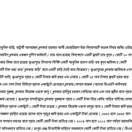
শের
েক
রিক্ত
িপি
েক
ুনিক বাড়ি, ঘাটান্দী আলহাজ্ব খন্দকার হায়দার আলী মেমোরিয়াল উচ্চ বিদ্যালয়টি কয়েক বিঘার জমির এরিয়া
মপি
াইল খন্দকার একজন পুলিশ কর্মকর্তা। তার নামে রয়েছে খিলক্ষেতে একটি ফ্ল্যাট তার মূল্য ১ কোটি ২০ লা
শনার
ার মিশুর নামে রয়েছে ভূঞাপুরে তিনতলা বিশিষ্ট একটি আধুনিক মডেল বাড়ি যার মূল্য জমিসহ ৪ কোটি
ার
ি টাক খরচ করে ‘খন্দকার বাড়ি’ নামে একটি বাড়ি তৈরি করে দিয়েছেন। ভূঞাপুরের খন্দকার জাহিদকে ৫ত
াম
ট ভাটা, ভূঞাপুরে প্রায় ৫ কোটি টাকার জমি ক্রয় এবং ঢাকায় ১ কোটি ২৫ লাখ টাকার ফ্ল্যাট ক্রয় করে
ুকের
ম্পদ এবং নগদ টাকা বিভিন্ন ব্যাংক একাউন্টে রেখেছেন খন্দকার গোলাম ফারুক।সাবেক ডিএমপি কমিশনার
্ধে
কার সুরুজ, খন্দকার ফিরোজ ওরফে কালু। খন্দকার হাবিবুর রহমান সেলিমের নামে এবং তার স্ত্রীর নামে প্রায়
া রেখেছে। ভূঞাপুর বাসস্ট্যান্ডে খন্দকার সুরুজকে প্রায় ৩ কোটি টাকা দিয়ে মোটর গাড়ির পার্টসের দোকা
ার
বিভিন্ন ব্যাংক একাউন্টে ১ কোটি টাকা রয়েছে। খন্দকার ফিরোজ ওরফে কালুর নামে ২ কোটি টাকার জমি ক্রয়
ি
ঞাত ব্যক্তি রয়েছে যাদের নামে প্রচুর জমি ক্রয় এবং একাউন্টে টাকা রেখেছে। ১৯৯৩ হতে ১৯৯৫ সাল
র
ীতি’র
্যমে অপরাধ দমনের নামে প্রায় কোটি কোটি টাকা হাতিয়ে নেয়। ২০০৯ সাল হতে ২০১২ সাল পর্যন্ত ময়মনসি
্ত
টাকা অবৈধভাবে হাতিয়ে নেয়। রংপুর রেঞ্জ ডিআইজি দায়িত্ব সময়কালে কোটি কোটি টাকা হাতিয়ে নেয়। ডিএম