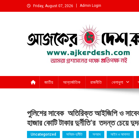
Skip
Admin Login
Friday, August 07, 2026
to
content
আমরা প্রশাসনের পক্ষে প্রতিপক্ষ নই
জাতীয়
আন্তর্জাতিক
রাজনীতি
খেলাধুলা
পুলিশের সাবেক অতিরিক্ত আইজিপি ও সাবেক 
হাজার কোটি টাকার দুর্নীতি’র তদন্ত চেয়ে 
Uncategorized
অনিয়ম-দুর্নীতি
অপরাধ
আইন ও আদালত