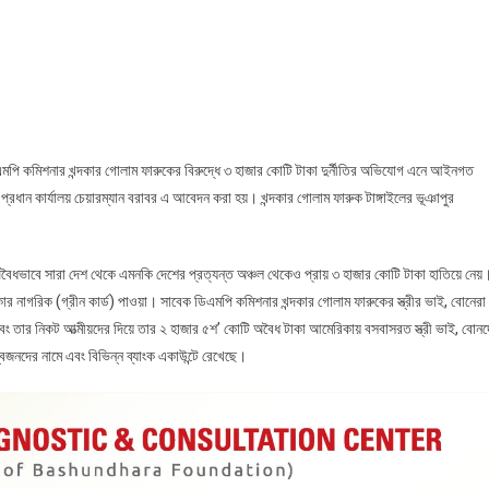
পি কমিশনার খন্দকার গোলাম ফারুকের বিরুদ্ধে ৩ হাজার কোটি টাকা দুর্নীতির অভিযোগ এনে আইনগত
 প্রধান কার্যালয় চেয়ারম্যান বরাবর এ আবেদন করা হয়। খন্দকার গোলাম ফারুক টাঙ্গাইলের ভূঞাপুর
অবৈধভাবে সারা দেশ থেকে এমনকি দেশের প্রত্যন্ত অঞ্চল থেকেও প্রায় ৩ হাজার কোটি টাকা হাতিয়ে নেয়
র নাগরিক (গ্রীন কার্ড) পাওয়া। সাবেক ডিএমপি কমিশনার খন্দকার গোলাম ফারুকের স্ত্রীর ভাই, বোনেরা
 তার নিকট আত্মীয়দের দিয়ে তার ২ হাজার ৫শ’ কোটি অবৈধ টাকা আমেরিকায় বসবাসরত স্ত্রী ভাই, বোনদ
জনদের নামে এবং বিভিন্ন ব্যাংক একাউন্টে রেখেছে।