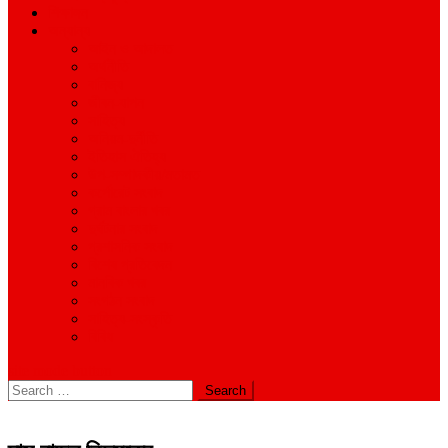
শিক্ষাঙ্গন
অন্যান্য
আইন ও আদালত
অর্থনীতি
বানিজ্য
জীবন-যাপন
সাহিত্য
অনিয়ম-দুর্নীতি
ইতিহাস ঐতিহ্য
উপ-সম্পাদকীয়/মতামত
কর্পোরেট সংবাদ
গ্রাম বাংলার খবর
দুর্ঘটনার সংবাদ
প্রশাসনিক সংবাদ
বিশেষ প্রতিবেদন
মানবিক খবর
সংগঠন সংবাদ
সাহিত্য-সংস্কৃতি
বিবিধ
site mode button
Search
for: