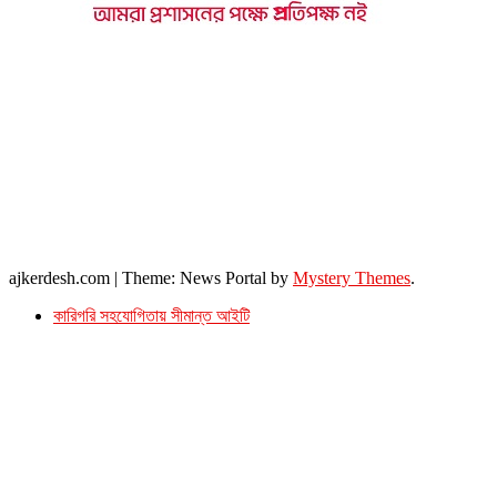
উপদেষ্টা সম্পাদক : খন্দকার আমিনুর রহমান
সম্পাদক ও প্রকাশক : আমিনুর রহমান বাদশাহ
আইন উপদেষ্টা : এস. এম. দৌলত -ই-খুদা
এ্যাডভোকেট বাংলাদেশ সুপ্রিম কোর্ট।
সম্পাদকীয় ও বাণিজ্যিক কার্যালয়
২৬ বঙ্গবন্ধু অ্যাভিনিউ
ব্যাভিলন সেন্টার (৩য় তলা),ঢাকা ১০০০।
ফোনঃ ০১৭১৫৮৮০২৭৭
সম্পাদক ইমেইল : arbadshah12@gmail.com
arbadshah1975@gmail.com
ইমেইল : ajkerdeshnews@gmail.com
© সর্বস্বত্ব সংরক্ষিত। এই ওয়েবসাইটের কোন লেখা, ছবি, ভিডিও অনুমতি ছাড়া ব্যবহার বেআইনি ।
ajkerdesh.com
|
Theme: News Portal by
Mystery Themes
.
কারিগরি সহযোগিতায় সীমান্ত আইটি