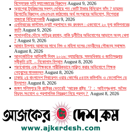
বিস্ফোরক দাবি ম্যানেজারের বিরুদ্ধে
August 9, 2026
অ্যাগ্রো ট্যুরিজমের স্বপ্ন দেখিয়ে শত কোটি টাকার বিনিয়োগ ফাঁদ ? ডায়মন্ড
রিসোর্টের বিরুদ্ধে এমএলএম কাঠামোয় অর্থ সংগ্রহের অভিযোগ, দিশেহারা
হাজারো বিনিয়োগকারী
August 9, 2026
এনবিআরের কাস্টমস-ভ্যাট প্রশাসনে বড় রদবদল : একযোগে ২০ যুগ্ম কমিশনারের
বদলি
August 9, 2026
পদোন্নতির দৌড়ে সাইদুর রহমান, নাকি দুর্নীতির অভিযোগের আড়ালে অন্য খেলা
?
August 9, 2026
আমান উল্লাহ আমানের সাথে নিশু ও মহিলা দলের নেত্রীদের সৌজন্য স্বাক্ষাৎ
August 8, 2026
আন্তর্জাতিক আদিবাসী দিবস ২০২৬: ন্যায়বিচার, সমঅধিকার ও জাতিসত্ত্বার
স্বীকৃতি চাই – নিকোলাস বিশ্বাস
August 8, 2026
শরণখোলায় এক শিক্ষককে শারীরিকভাবে লাঞ্ছিত করার অভিযোগে শিক্ষক
নেতৃবৃন্দের মানববন্ধন
August 8, 2026
ঢাকায় ২য় বাংলাদেশ লিবারেশন ওয়ার কোর্সের ৫৪তম কমিশনিং ও ফেলোশিপ ডে
উদ্‌যাপন
August 8, 2026
জঙ্গল সলিমপুরে কি রাষ্ট্রের ভেতরেই ‘আরেক রাষ্ট্র ’? : আইনশৃঙ্খলা, অবৈধ
বিদ্যুৎ সংযোগ ও প্রশাসনিক নিয়ন্ত্রণ নিয়ে প্রশ্ন ?
August 8, 2026