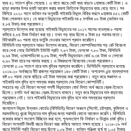
ব্যয় ৪১ শতাংশ বৃদ্ধি পেয়েছে। এ খাতে বছরে মোট ব্যয় বাড়বে ২হাজার কোটি টাকা। এ
ছাড়া কয়লার উপর ভ্যাট আরোপ করায় কয়লা ভিত্তিক বিদ্যুতের ব্যয় বেড়ে যাবে। সব
মিলিয়ে ২০২০ সালে বর্তমান দর অনুযায়ী পাইকারি বিদ্যুৎ বিক্রি করলে ৯হাজার ৫৫২ কোটি
টাকা লোকসান হবে। যে কারণে বিদ্যুতের পাইকারি দর ৫ দশমিক ৮৮ টাকা (বর্তমান দর
৪.৮৪ টাকা) করা প্রয়োজন।
প্রস্তাবে উল্লেখ করা হয়েছে পাইকারি বিদ্যুতের দর ২০১৭ সালের নভেম্বর ৮ পয়সা
কমিয়ে ৪.৮৪ টাকা নির্ধারণ করা হয়। তখন গড় ব্যয় ছিলো ৫ টাকা ৪৪ পয়সার মতো।
বিইআরসি ৬০ পয়সা হারে ভর্তুকি দেওয়ার আদেশ প্রদান করেছিল।
বিপিডিবি তার প্রস্তাবে আরও উল্লেখ করেছে, বিতরণ কোম্পানিগুলোর গড় রেট বিবেচনা
করে দেখা গেছে ডিপিডিসি ইউনিট প্রতি ৭.৬৭ টাকা, ডেসকো ৭.৮০ টাকা, বিপিডিবি
৬.৯৪ টাকা, ওজোপাডিকো ৬.৮৯ টাকা, পল্লী বিদ্যুতায়ন বোর্ড ৬.৩৪ টাকা ও নেসকো
৬.৬০ টাকা হারে দর আদায় করছে। এ বিষয়গুলো বিবেচনায় নেওয়া প্রয়োজন।
ডেসকো ৫.০৬ শতাংশ হারে দাম বৃদ্ধির প্রস্তাব করেছিল। ডিপিডিসি প্রস্তাবে বলেছে
২০১৯-২০ অর্থবছরে নীট রাজস্ব প্রয়োজন ১৪৮ কোটি টাকা। অপরেশন এন্ড ব্যবস্থাপনা
কষ্ট ৮০ পয়সা থেকে বাড়িয়ে এই টাকা সমন্বয় করা প্রয়োজন। নতুন করে সঞ্চালন ও
পাইকারি দাম বৃদ্ধি হলে সমন্বয় করার প্রস্তাব দেয় বিতরণ কোম্পানিটি।
সবচেয়ে বড় এই বিতরণ সংস্থা পল্লী বিদ্যুতায়ন বোর্ড বিগত অর্থ বছরে ব্রেক-ইভেনে
ছিলো। চলতি অর্থ বছরেও ব্রেক-ইভেনে থাকবে। নতুন করে বিদ্যুতের দাম বাড়ানোর
প্রয়োজন নেই। তবে পাইকারি বিদ্যুতের দাম বৃদ্ধি হলে দাম সমন্বয়ের প্রস্তাব
দিয়েছিল।
বাংলাদেশ বিদ্যুৎ উন্নয়ন বোর্ডের (বিপিডিবি) বিতরণ অঞ্চলে (সিলেট, চট্টগ্রাম, কুমিল্লা ও
ময়মনসিংহ) খুচরা বিদ্যুতের দাম বৃদ্ধির জন্য সরাসরি কোনো আবেদন করেনি। বিপিডিবি
বকেয়ার কারণে সংযোগ বিচ্ছিন্ন করা হলে, পুনঃসংযোগ ফি নির্ধারণ ও ডিমান্ড চার্জ বৃদ্ধি।
বিতরণ সংস্থাটি বিদায়ী বছরে বিতরণ খরচ কমিয়ে আনতে সক্ষম হয়েছে। ২০১৮-১৯ অর্থ
বছরে ইউনিট প্রতি বিতরণ ব্যয় ছিলো ১.০৯ টাকা। বর্তমান পঞ্জিকা বর্ষে যা ১.০৫ টাকায়