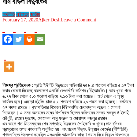
দাম বাড়ল বিদ্যুতের
অর্থনীতি
এইমাত্র
জাতীয়
on
February 27, 2020
Ajker Desh
Leave a Comment
দাম
বাড়ল
বিদ্যুতের
নিজস্ব প্রতিবেদক :
প্রতি ইউনিট বিদ্যুতের পাইকারি দর ৮.৪ শতাংশ বাড়িয়ে ৫.১৭ টাকা
করার ঘোষণা দিয়েছে বাংলাদেশ এনার্জি রেগুলেটরি কমিশন (বিইআরসি)। আর খুচরা গড়ে
৬.৭৭ টাকা থেকে ৫.৩ শতাংশ বাড়িয়ে ৭.১৩ টাকা করা হয়েছে। মার্চ থেকে এ মূল্য
কার্যকর হবে। এছাড়া হুইলিং চার্জ ৫.৩ শতাংশ বাড়িয়ে ২৯ পয়সা করা হয়েছে। বর্তমানে
২৭ পয়সা রয়েছে। বৃহস্পতিবার বিকেলে বিইআরসির চেয়ারম্যান আব্দুল এ ঘোষণা
দিয়েছেন। এ সময় অন্যদের মধ্যে উপস্থিত ছিলেন কমিশনের সদস্য মকবুল ই ইলাহী
চৌধুরী, রহমান মুরশেদ, মোহাম্মদ আবু ফারুক ও মোহাম্মদ বজলুর রহমান।
এর আগে গত ডিসেম্বরের শেষ সপ্তাহে বিদ্যুতের (পাইকারি ও খুচরা) দাম বৃদ্ধির
প্রস্তাবের ওপর গণশুনানি অনুষ্ঠিত হয়।বাংলাদেশ বিদ্যুৎ উন্নয়ন বোর্ডের (বিপিডিবি)
গণশুনানিতে উল্লেখ করেছিল এলএনজি আমদানির কারণে গ্যাস দিয়ে বিদ্যুৎ উৎপাদনে