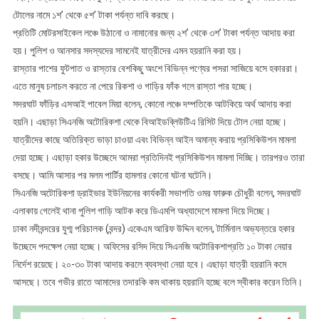
টোলের নামে ১শ’ থেকে ৫শ’ টাকা পর্যন্ত দাবি করছে।
প্রতিটি মোটরসাইকেল লঞ্চে উঠানো ও নামানোর জন্য ২শ’ থেকে ৩শ’ টাকা পর্যন্ত আদায় করা
হয়। পুলিশ ও আনসার সদস্যদের সামনেই যাত্রীদের এমন হয়রানি করা হয়।
রাস্তার পাশের ফুটপাত ও রাস্তার বেশকিছু অংশে বিভিন্ন পণ্যের পসরা সাজিয়ে বসে হকাররা।
এতে মানুষ চলাচল করতে না পেরে রিকশা ও গাড়ির ফাঁক গলে রাস্তা পার হচ্ছে।
সদরঘাট ফাঁড়ির এসআই পাবেল মিয়া বলেন, কোনো লঞ্চে দম্পতিকে আটকিয়ে অর্থ আদায় করা
হয়নি। এছাড়া সিএনজি অটোরিকশা থেকে বিআইডব্লিউটিএ রিসিট দিয়ে টোল নেয়া হচ্ছে।
যাত্রীদের কাছে অতিরিক্ত ভাড়া চাওয়া এবং বিভিন্ন আইন অমান্য করায় প্রসিকিউশন মামলা
দেয়া হচ্ছে। এছাড়া হকার উচ্ছেদে আমরা প্রতিদিনই প্রসিকিউশন মামলা দিচ্ছি। তারপরও তারা
বসছে। আমি আসার পর মলম পার্টির হামলার কোনো ঘটনা ঘটেনি।
সিএনজি অটোরিকশা ড্রাইভার ইউনিয়নের কার্যকরী সভাপতি ওমর ফারুক চৌধুরী বলেন, সদরঘাট
এলাকায় গেলেই থানা পুলিশ গাড়ি আটক করে ডিএমপি অধ্যাদেশে মামলা দিয়ে দিচ্ছে।
ঢাকা নদীবন্দরের যুগ্ম পরিচালক (বন্দর) একেএম আরিফ উদ্দিন বলেন, টার্মিনাল অভ্যন্তরে হকার
উচ্ছেদে পদক্ষেপ নেয়া হচ্ছে। অফিসের রসিদ দিয়ে সিএনজি অটোরিকশাপ্রতি ১০ টাকা নেয়ার
নির্দেশ রয়েছে। ২০-৩০ টাকা আদায় করলে ব্যবস্থা নেয়া হবে। এছাড়া যাত্রী হয়রানি কমে
আসছে। তবে গভীর রাতে আমাদের তদারকি কম থাকায় হয়রানি হচ্ছে বলে স্বীকার করেন তিনি।