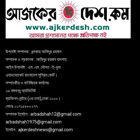
উপদেষ্টা সম্পাদক : খন্দকার আমিনুর রহমান
সম্পাদক ও প্রকাশক : আমিনুর রহমান বাদশাহ
আইন উপদেষ্টা : এস. এম. দৌলত -ই-খুদা
এ্যাডভোকেট বাংলাদেশ সুপ্রিম কোর্ট।
সম্পাদকীয় ও বাণিজ্যিক কার্যালয়
২৬ বঙ্গবন্ধু অ্যাভিনিউ
ব্যাভিলন সেন্টার (৩য় তলা),ঢাকা ১০০০।
ফোনঃ ০১৭১৫৮৮০২৭৭
সম্পাদক ইমেইল : arbadshah12@gmail.com
arbadshah1975@gmail.com
ইমেইল : ajkerdeshnews@gmail.com