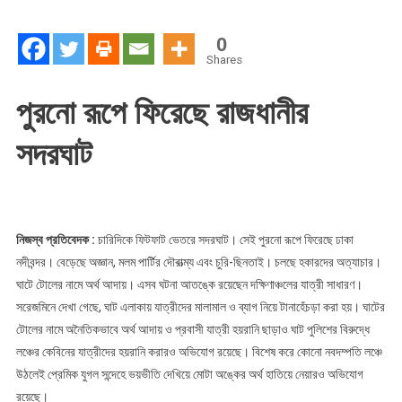
যাত্রী
সাধারণ
0
Shares
পুরনো রূপে ফিরেছে রাজধানীর
সদরঘাট
নিজস্ব প্রতিবেদক :
চারিদিকে ফিটফাট ভেতরে সদরঘাট। সেই পুরনো রূপে ফিরেছে ঢাকা
নদীবন্দর। বেড়েছে অজ্ঞান, মলম পার্টির দৌরাত্ম্য এবং চুরি-ছিনতাই। চলছে হকারদের অত্যাচার।
ঘাটে টোলের নামে অর্থ আদায়। এসব ঘটনা আতঙ্কে রয়েছেন দক্ষিণাঞ্চলের যাত্রী সাধারণ।
সরেজমিনে দেখা গেছে, ঘাট এলাকায় যাত্রীদের মালামাল ও ব্যাগ নিয়ে টানাহেঁচড়া করা হয়। ঘাটের
টোলের নামে অনৈতিকভাবে অর্থ আদায় ও প্রবাসী যাত্রী হয়রানি ছাড়াও ঘাট পুলিশের বিরুদ্ধে
লঞ্চের কেবিনের যাত্রীদের হয়রানি করারও অভিযোগ রয়েছে। বিশেষ করে কোনো নবদম্পতি লঞ্চে
উঠলেই প্রেমিক যুগল সন্দেহে ভয়ভীতি দেখিয়ে মোটা অঙ্কের অর্থ হাতিয়ে নেয়ারও অভিযোগ
রয়েছে।