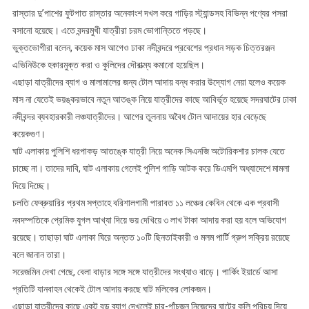
রাস্তার দু’পাশের ফুটপাত রাস্তার অনেকাংশ দখল করে গাড়ির স্ট্যান্ডসহ বিভিন্ন পণ্যের পসরা
বসানো হয়েছে। এতে বন্দরমুখী যাত্রীরা চরম ভোগান্তিতে পড়ছে।
ভুক্তভোগীরা বলেন, কয়েক মাস আগেও ঢাকা নদীবন্দরে প্রবেশের প্রধান সড়ক চিত্তরঞ্জন
এভিনিউকে হকারমুক্ত করা ও কুলিদের দৌরাত্ম্য কমানো হয়েছিল।
এছাড়া যাত্রীদের ব্যাগ ও মালামালের জন্য টোল আদায় বন্ধ করার উদ্যোগ নেয়া হলেও কয়েক
মাস না যেতেই ভয়ঙ্করভাবে নতুন আতঙ্ক নিয়ে যাত্রীদের কাছে আবির্ভূত হয়েছে সদরঘাটের ঢাকা
নদীবন্দর ব্যবহারকারী লঞ্চযাত্রীদের। আগের তুলনায় অবৈধ টোল আদায়ের হার বেড়েছে
কয়েকগুণ।
ঘাট এলাকায় পুলিশি ধরপাকড় আতঙ্কে যাত্রী নিয়ে অনেক সিএনজি অটোরিকশার চালক যেতে
চাচ্ছে না। তাদের দাবি, ঘাট এলাকায় গেলেই পুলিশ গাড়ি আটক করে ডিএমপি অধ্যাদেশে মামলা
দিয়ে দিচ্ছে।
চলতি ফেব্রুয়ারির প্রথম সপ্তাহে বরিশালগামী পারাবত ১১ লঞ্চের কেবিন থেকে এক প্রবাসী
নবদম্পতিকে প্রেমিক যুগল আখ্যা দিয়ে ভয় দেখিয়ে ৩ লাখ টাকা আদায় করা হয় বলে অভিযোগ
রয়েছে। তাছাড়া ঘাট এলাকা ঘিরে অন্তত ১০টি ছিনতাইকারী ও মলম পার্টি গ্রুপ সক্রিয় রয়েছে
বলে জানান তারা।
সরেজমিন দেখা গেছে, বেলা বাড়ার সঙ্গে সঙ্গে যাত্রীদের সংখ্যাও বাড়ে। পার্কিং ইয়ার্ডে আসা
প্রতিটি যানবাহন থেকেই টোল আদায় করছে ঘাট মলিকের লোকজন।
এছাড়া যাত্রীদের কাছে একটু বড় ব্যাগ দেখলেই চার-পাঁচজন নিজেদের ঘাটের কুলি পরিচয় দিয়ে