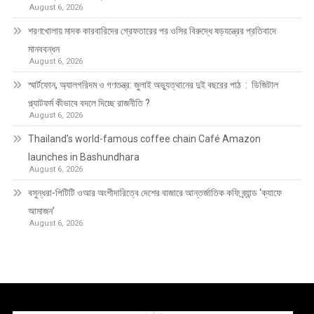
August 6, 2026
শরণখোলায় মাদক কারবারিদের গ্রেফতারের পর ওসির বিরুদ্ধে ষড়যন্ত্রের প্রতিবাদে
মানববন্ধন
August 6, 2026
স্মার্টফোন, অ্যালগরিদম ও গণতন্ত্র: জুলাই অভ্যুত্থানের দুই বছরের পাঠ : ডিজিটাল
প্ল্যাটফর্ম কীভাবে বদলে দিচ্ছে রাজনীতি ?
August 6, 2026
Thailand’s world-famous coffee chain Café Amazon
launches in Bashundhara
August 6, 2026
বসুন্ধরা-পিটিটি ওআর অংশীদারিত্বে দেশের বাজারে আন্তর্জাতিক কফি ব্র্যান্ড ‘ক্যাফে
আমাজন’
August 6, 2026