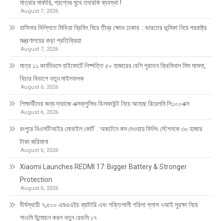
মাত্রার মার্কারি, প্রশ্নের মুখে তদারকি ব্যবস্থা !
August 7, 2026
হাসিনার দিল্লিতে মিডিয়া ব্রিফিং ঘিরে তীব্র ক্ষোভ ঢাকার : ভারতের ভূমিকা নিয়ে পররাষ্ট্র
মন্ত্রণালয়ের কড়া প্রতিক্রিয়া
August 7, 2026
মাত্র ১১ কার্যদিবসে হাইকোর্টে নিষ্পত্তি ৫০ হাজারের বেশি পুরাতন ক্রিমিনাল মিস মামলা,
বিচার বিভাগে নতুন মাইলফলক
August 6, 2026
শিক্ষার্থীদের জন্য দারাজে এক্সক্লুসিভ ডিসকাউন্ট নিয়ে আসছে রিয়েলমি সি১০০এক্স
August 6, 2026
রংপুরে বিএসটিআইর মোবাইল কোর্ট : অকটেনে কম দেওয়ায় ফিলিং স্টেশনকে ৩০ হাজার
টাকা জরিমানা
August 6, 2026
Xiaomi Launches REDMI 17: Bigger Battery & Stronger
Protection
August 6, 2026
দীর্ঘস্থায়ী ৭,৫০০ এমএএইচ ব্যাটারি এবং শক্তিশালী গরিলা গ্লাস ৭আই সুরক্ষা নিয়ে
শাওমি উন্মোচন করল নতুন রেডমি ১৭