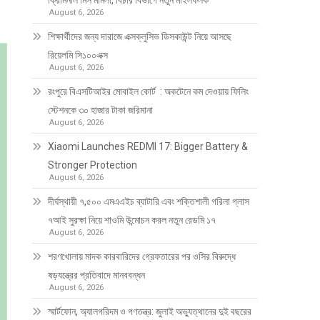
ক্রিমিনাল মিস মামলা, বিচার বিভাগে নতুন মাইলফলক
August 6, 2026
শিক্ষার্থীদের জন্য দারাজে এক্সক্লুসিভ ডিসকাউন্ট নিয়ে আসছে
রিয়েলমি সি১০০এক্স
August 6, 2026
রংপুরে বিএসটিআইর মোবাইল কোর্ট : অকটেনে কম দেওয়ায় ফিলিং
স্টেশনকে ৩০ হাজার টাকা জরিমানা
August 6, 2026
Xiaomi Launches REDMI 17: Bigger Battery &
Stronger Protection
August 6, 2026
দীর্ঘস্থায়ী ৭,৫০০ এমএএইচ ব্যাটারি এবং শক্তিশালী গরিলা গ্লাস
৭আই সুরক্ষা নিয়ে শাওমি উন্মোচন করল নতুন রেডমি ১৭
August 6, 2026
শরণখোলায় মাদক কারবারিদের গ্রেফতারের পর ওসির বিরুদ্ধে
ষড়যন্ত্রের প্রতিবাদে মানববন্ধন
August 6, 2026
স্মার্টফোন, অ্যালগরিদম ও গণতন্ত্র: জুলাই অভ্যুত্থানের দুই বছরের