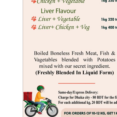
ঘটনাস্থল থেকে দিলদারুল আহমদকে গুরুতর আহত অবস্থায় উদ্ধার করে পালংখালী ত
ঘটনাস্থলে গিয়ে জানা যায় আবুল হাসেম নিহত দিলদারুল আহমদের কাছ থেকে মুরগী বিক
নিহতের স্ত্রী সেলিনা আক্তার অভিযোগ করে বলেন, আমার স্বামীকে রাস্তার মাথা না
টেকনাফ হোয়াইক্যং পুলিশ ফাঁড়ি ইনচার্জ মো. মোজাহারুল ইসলাম ঘটনার সত্যতা নিশ
তিনি জানান, খবর পেয়ে ঘটনাস্থে গিয়ে মরদেহ উদ্ধার করা হয়েছে। সুরৎহাল প্রতিব
থেকে এখনো কোন লিখিত অভিযোগ পাওয়া যায়নি। অভিযোগ পেলে তদন্তপূর্বক জড়িতদে