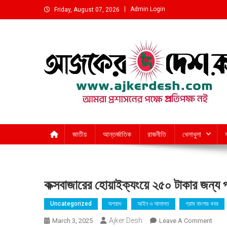
Skip
Admin Login
Friday, August 07, 2026
to
content
আমরা প্রশাসনের পক্ষে প্রতিপক্ষ নই
জাতীয়
আন্তর্জাতিক
রাজনীতি
খেলাধুলা
কক্সবাজারের হোয়াইক্যংয়ে ২৫০ টাকার জন্য 
Uncategorized
অপরাধ
আইন ও আদালত
গ্রাম বাংলার খবর
Ajker Desh
On
March 3, 2025
Leave A Comment