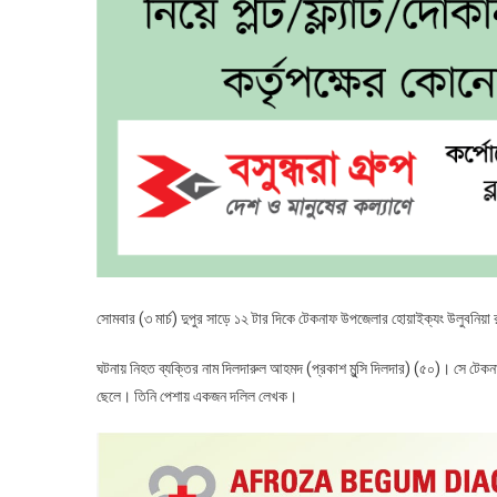
সোমবার (৩ মার্চ) দুপুর সাড়ে ১২ টার দিকে টেকনাফ উপজেলার হোয়াইক্যং উলুবনিয়া 
ঘটনায় নিহত ব্যক্তির নাম দিলদারুল আহমদ (প্রকাশ মুন্সি দিলদার) (৫০)। সে টেকনা
ছেলে। তিনি পেশায় একজন দলিল লেখক।