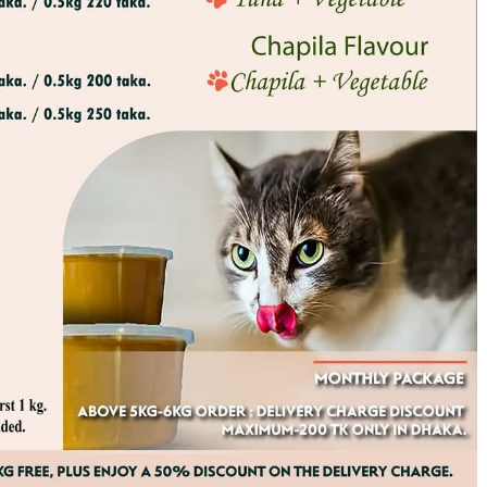
বিজ্ঞাপন
াজমান হাসপাতালে নিয়ে যাওয়া হলে হাসপাতালের কর্তব্যরত চিকিৎসক তাকে মৃত ঘোষণা করেন।
্রয়ের বকেয়া বাবদ ২৫০ টাকা চাওয়াকে কেন্দ্র মারামারির সুত্র পাত হয়।
মক বাজারে আবুল হাসেম লাথি ঘুষি মেরে হত্যা করেছে। আমি এর তদন্তপূর্বক সুস্থ বিচার চাই।
্চিত করেছেন।
েদন তৈরি করে মরদেহের ময়নাতদন্তের জন্য কক্সবাজার সদর হাসপাতালে প্রেরণ করা হবে। পরিবারের পক্ষ
র বিরুদ্ধে ব্যবস্থাগ্রহণ করা হবে।