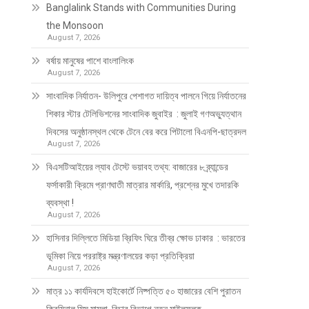
Banglalink Stands with Communities During
the Monsoon
August 7, 2026
বর্ষায় মানুষের পাশে বাংলালিংক
August 7, 2026
সাংবাদিক নির্যাতন- উলিপুরে পেশাগত দায়িত্ব পালনে গিয়ে নির্যাতনের
শিকার স্টার টেলিভিশনের সাংবাদিক জুবাইর : জুলাই গণঅভ্যুত্থান
দিবসের অনুষ্ঠানস্থল থেকে টেনে বের করে পিটালো বিএনপি-ছাত্রদল
August 7, 2026
বিএসটিআইয়ের ল্যাব টেস্টে ভয়াবহ তথ্য: বাজারের ৮ ব্র্যান্ডের
ফর্সাকারী ক্রিমে প্রাণঘাতী মাত্রার মার্কারি, প্রশ্নের মুখে তদারকি
ব্যবস্থা !
August 7, 2026
হাসিনার দিল্লিতে মিডিয়া ব্রিফিং ঘিরে তীব্র ক্ষোভ ঢাকার : ভারতের
ভূমিকা নিয়ে পররাষ্ট্র মন্ত্রণালয়ের কড়া প্রতিক্রিয়া
August 7, 2026
মাত্র ১১ কার্যদিবসে হাইকোর্টে নিষ্পত্তি ৫০ হাজারের বেশি পুরাতন