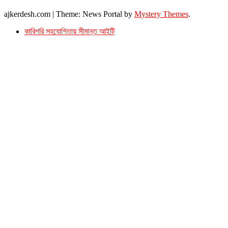
© সর্বস্বত্ব সংরক্ষিত। এই ওয়েবসাইটের কোন লেখা, ছবি, ভিডিও অনুমতি ছাড়া ব্যবহার বেআইনি ।
ajkerdesh.com
|
Theme: News Portal by
Mystery Themes
.
কারিগরি সহযোগিতায় সীমান্ত আইটি