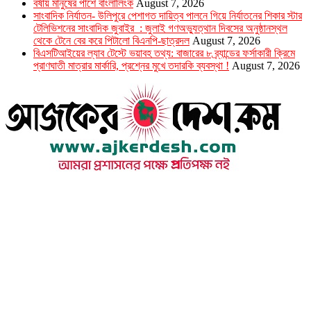
বর্ষায় মানুষের পাশে বাংলালিংক
August 7, 2026
সাংবাদিক নির্যাতন- উলিপুরে পেশাগত দায়িত্ব পালনে গিয়ে নির্যাতনের শিকার স্টার
টেলিভিশনের সাংবাদিক জুবাইর : জুলাই গণঅভ্যুত্থান দিবসের অনুষ্ঠানস্থল
থেকে টেনে বের করে পিটালো বিএনপি-ছাত্রদল
August 7, 2026
বিএসটিআইয়ের ল্যাব টেস্টে ভয়াবহ তথ্য: বাজারের ৮ ব্র্যান্ডের ফর্সাকারী ক্রিমে
প্রাণঘাতী মাত্রার মার্কারি, প্রশ্নের মুখে তদারকি ব্যবস্থা !
August 7, 2026
উপদেষ্টা সম্পাদক : খন্দকার আমিনুর রহমান
সম্পাদক ও প্রকাশক : আমিনুর রহমান বাদশাহ
আইন উপদেষ্টা : এস. এম. দৌলত -ই-খুদা
এ্যাডভোকেট বাংলাদেশ সুপ্রিম কোর্ট।
সম্পাদকীয় ও বাণিজ্যিক কার্যালয়
২৬ বঙ্গবন্ধু অ্যাভিনিউ
ব্যাভিলন সেন্টার (৩য় তলা),ঢাকা ১০০০।
ফোনঃ ০১৭১৫৮৮০২৭৭
সম্পাদক ইমেইল : arbadshah12@gmail.com
arbadshah1975@gmail.com
ইমেইল : ajkerdeshnews@gmail.com