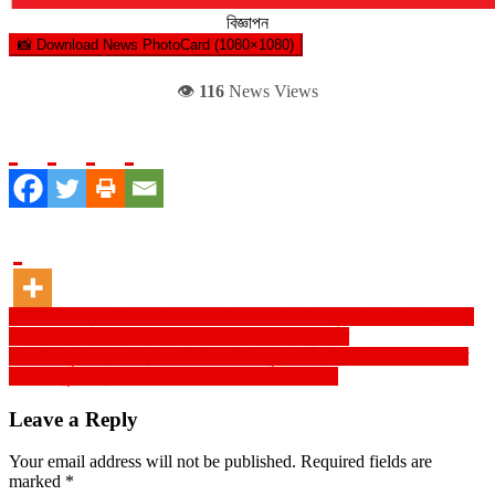
বিজ্ঞাপন
📸 Download News PhotoCard (1080×1080)
👁️
116
News Views
Post
মাগুরায় শিশুকন্যা আছিয়ার ঘটনার রেশ কাটতে না কাটতেই সম্ভ্রম বাঁচাতে সিএনজি থেকে
লাফিয়ে পড়লেন কিশোরী : ধর্ষণ চেষ্টায় জড়িত দু’জন গ্রেফতার
navigation
সিলেটের সুনামগঞ্জের শাল্লায় সালিসীদের বাঁধার মুখে ধর্ষণ চেষ্টার শিকার পঞ্চম শ্রেণিতে
পড়–য়া স্কুল ছাত্রীর পরিবার আইনি সহায়তা নিতে পারছেন না
Leave a Reply
Your email address will not be published.
Required fields are
marked
*