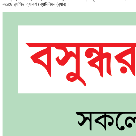
করেছে র‌্যাপিড এ্যাকশন ব্যাটালিয়ন (র‌্যাব)।