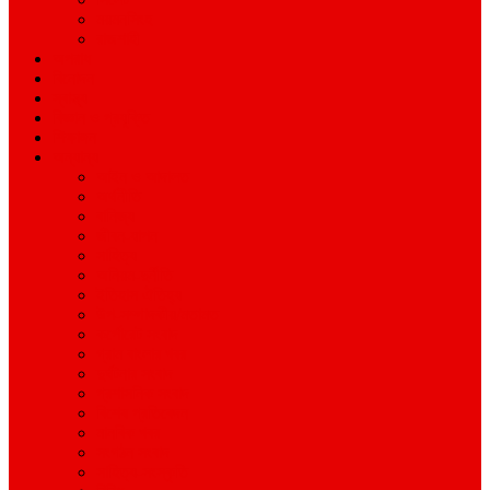
ময়মনসিংহ
রাজশাহী
অপরাধ
বিনোদন
স্বাস্থ্য
বিজ্ঞান ও প্রযুক্তি
শিক্ষাঙ্গন
অন্যান্য
আইন ও আদালত
অর্থনীতি
বানিজ্য
জীবন-যাপন
সাহিত্য
অনিয়ম-দুর্নীতি
ইতিহাস ঐতিহ্য
উপ-সম্পাদকীয়/মতামত
কর্পোরেট সংবাদ
গ্রাম বাংলার খবর
দুর্ঘটনার সংবাদ
প্রশাসনিক সংবাদ
বিশেষ প্রতিবেদন
মানবিক খবর
সংগঠন সংবাদ
সাহিত্য-সংস্কৃতি