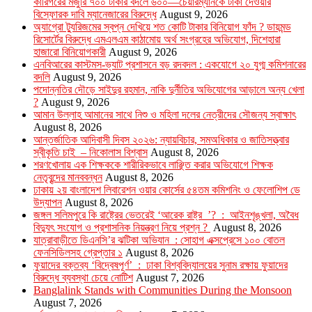
কারিগরের মজুরি ৭০০ টাকার বদলে ৬০০—চেয়ারম্যানকে টাকা দেওয়ার
বিস্ফোরক দাবি ম্যানেজারের বিরুদ্ধে
August 9, 2026
অ্যাগ্রো ট্যুরিজমের স্বপ্ন দেখিয়ে শত কোটি টাকার বিনিয়োগ ফাঁদ ? ডায়মন্ড
রিসোর্টের বিরুদ্ধে এমএলএম কাঠামোয় অর্থ সংগ্রহের অভিযোগ, দিশেহারা
হাজারো বিনিয়োগকারী
August 9, 2026
এনবিআরের কাস্টমস-ভ্যাট প্রশাসনে বড় রদবদল : একযোগে ২০ যুগ্ম কমিশনারের
বদলি
August 9, 2026
পদোন্নতির দৌড়ে সাইদুর রহমান, নাকি দুর্নীতির অভিযোগের আড়ালে অন্য খেলা
?
August 9, 2026
আমান উল্লাহ আমানের সাথে নিশু ও মহিলা দলের নেত্রীদের সৌজন্য স্বাক্ষাৎ
August 8, 2026
আন্তর্জাতিক আদিবাসী দিবস ২০২৬: ন্যায়বিচার, সমঅধিকার ও জাতিসত্ত্বার
স্বীকৃতি চাই – নিকোলাস বিশ্বাস
August 8, 2026
শরণখোলায় এক শিক্ষককে শারীরিকভাবে লাঞ্ছিত করার অভিযোগে শিক্ষক
নেতৃবৃন্দের মানববন্ধন
August 8, 2026
ঢাকায় ২য় বাংলাদেশ লিবারেশন ওয়ার কোর্সের ৫৪তম কমিশনিং ও ফেলোশিপ ডে
উদ্‌যাপন
August 8, 2026
জঙ্গল সলিমপুরে কি রাষ্ট্রের ভেতরেই ‘আরেক রাষ্ট্র ’? : আইনশৃঙ্খলা, অবৈধ
বিদ্যুৎ সংযোগ ও প্রশাসনিক নিয়ন্ত্রণ নিয়ে প্রশ্ন ?
August 8, 2026
যাত্রাবাড়ীতে ডিএনসি’র ঝটিকা অভিযান : সোহাগ এক্সপ্রেসে ১০০ বোতল
ফেনসিডিলসহ গ্রেপ্তার ১
August 8, 2026
ফুয়াদের বক্তব্য ‘বিদ্বেষপূর্ণ’ : ঢাকা বিশ্ববিদ্যালয়ের সুনাম রক্ষায় ফুয়াদের
বিরুদ্ধে ব্যবস্থা চেয়ে নোটিশ
August 7, 2026
Banglalink Stands with Communities During the Monsoon
August 7, 2026