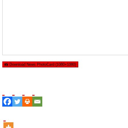
📸 Download News PhotoCard (1080×1080)