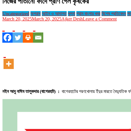
নিজের পাতানো ফাঁদে প্রাণ গেল কৃষকের
Uncategorized
অপরাধ
আইন ও আদালত
খুলনা
গ্রাম বাংলার খবর
বিশেষ প্রতিবেদন
সা
on
March 20, 2025
March 20, 2025
Ajker Desh
Leave a Comment
নিজের
পাতানো
ফাঁদে
প্রাণ
গেল
কৃষকের
নইন আবু নাঈম তালুকদার (বাগেরহাট) :
বাগেরহাটের শরণখোলায় ইঁদুর মারতে বৈদ্যুতিক 