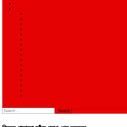
শিক্ষাঙ্গন
অন্যান্য
আইন ও আদালত
অর্থনীতি
বানিজ্য
জীবন-যাপন
সাহিত্য
অনিয়ম-দুর্নীতি
ইতিহাস ঐতিহ্য
উপ-সম্পাদকীয়/মতামত
কর্পোরেট সংবাদ
গ্রাম বাংলার খবর
দুর্ঘটনার সংবাদ
প্রশাসনিক সংবাদ
বিশেষ প্রতিবেদন
মানবিক খবর
সংগঠন সংবাদ
সাহিত্য-সংস্কৃতি
বিবিধ
site mode button
Search
for: