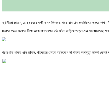
স্থানীয়রা জানান, মাছের ঘেরে সাথী ফসল হিসেবে বোরো ধান চাষ করেছিলেন আলম শেখ। ইঁদ
সকালে ক্ষেত দেখতে গিয়ে অসাবধানতাবশত ওই ফাঁদে জড়িয়ে পড়েন এবং ঘটনাস্থলেই মারা য
শরণখোলা থানার ওসি জানান, পরিবারের কোনো অভিযোগ না থাকায় অপমৃত্যু মামলা রেকর্