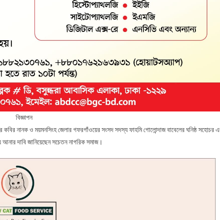
বিজ্ঞাপন
ীর কবির নানক ও ময়মনসিংহ জেলার গফরগাঁওয়ের সংসদ সদস্য ফাহমি গোলোন্দাজ বাবেলের ঘনিষ্ঠ সহোচর এ
য় আনার দাবি জানিয়েছেন সচেতন নাগরিক সমাজ।