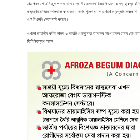
নাম প্রকাশে অনিচ্ছুক পাগলা থানার স্থানীয় একজন বিএনপি নেতা বলেন, হারুনুর র
ছত্রছায়ায় তিনি দখলবাজি করেছেন। অথচ পুলিশ তাকে এখনো গ্রেপ্তার করছে না। ধূর
এই বিএনপি নেতা দাবি করেন।
এখনো জাহাঙ্গীর কবির নানক ও ফাহমি গোলোন্দাজ বাবেলের সাথে হারুন রানার যোগাযোগ
তিনি উল্লেখ করেন।