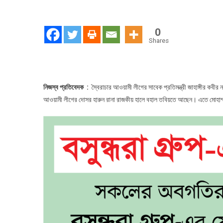
ফ্যাস
আওয়
লীগে
0
দোস
Shares
হারুন
রানা
রাজকী
হালে
নিজস্ব প্রতিবেদক :
স্বৈরাচার আওয়ামী লীগের সাবেক প্রতিমন্ত্রী জাহাঙ্গীর ক
বহাল
আওয়ামী লীগের দোসর হারুন রানা রাজকীয় হালে বহাল তবিয়তে আছেন। এতে মোহাম্ম
তবিয়