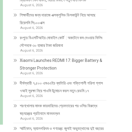
ক্রিমিনাল মিস মামলা, বিচার বিভাগে নতুন মাইলফলক
August 6, 2026
শিক্ষার্থীদের জন্য দারাজে এক্সক্লুসিভ ডিসকাউন্ট নিয়ে আসছে
রিয়েলমি সি১০০এক্স
August 6, 2026
রংপুরে বিএসটিআইর মোবাইল কোর্ট : অকটেনে কম দেওয়ায় ফিলিং
স্টেশনকে ৩০ হাজার টাকা জরিমানা
August 6, 2026
Xiaomi Launches REDMI 17: Bigger Battery &
Stronger Protection
August 6, 2026
দীর্ঘস্থায়ী ৭,৫০০ এমএএইচ ব্যাটারি এবং শক্তিশালী গরিলা গ্লাস
৭আই সুরক্ষা নিয়ে শাওমি উন্মোচন করল নতুন রেডমি ১৭
August 6, 2026
শরণখোলায় মাদক কারবারিদের গ্রেফতারের পর ওসির বিরুদ্ধে
ষড়যন্ত্রের প্রতিবাদে মানববন্ধন
August 6, 2026
স্মার্টফোন, অ্যালগরিদম ও গণতন্ত্র: জুলাই অভ্যুত্থানের দুই বছরের