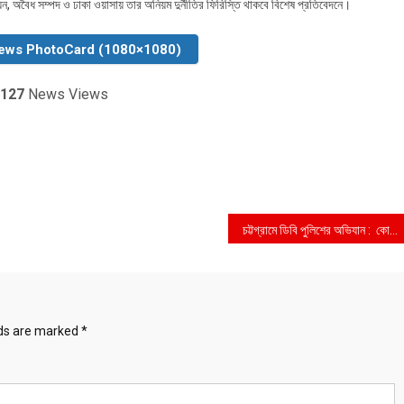
য়ন, অবৈধ সম্পদ ও ঢাকা ওয়াসায় তার অনিয়ম দুর্নীতির ফিরিস্তি থাকবে বিশেষ প্রতিবেদনে।
ews PhotoCard (1080×1080)
127
News Views
চট্টগ্রামে ডিবি পুলিশের অভিযান : কোটি টাকার ভারতীয় সিগারেটসহ ২ জন গ্রেপ্তার
lds are marked
*