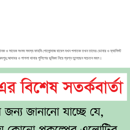
িস্ট
ামী
র
র
য়
বীর নানক ও সাবেক সংসদ সদস্য ফাহমি গোলোন্দাজ বাবেল যখন পলাতক তখন তাদের ডোনার ও ফ্যাসিস্ট
দপুর,আদাবর ও পাগলা থানার পুলিশের ভূমিকা নিয়ে প্রশ্ন তুলেছেন সচেতন মহল।
তে