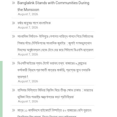
Banglalink Stands with Communities During
the Monsoon
August 7, 2026
বর্ষায় মানুষের পাশে বাংলালিংক
August 7, 2026
সাংবাদিক নির্যাতন- উলিপুরে পেশাগত দায়িত্ব পালনে গিয়ে নির্যাতনের
শিকার স্টার টেলিভিশনের সাংবাদিক জুবাইর : জুলাই গণঅভ্যুত্থান
দিবসের অনুষ্ঠানস্থল থেকে টেনে বের করে পিটালো বিএনপি-ছাত্রদল
August 7, 2026
বিএসটিআইয়ের ল্যাব টেস্টে ভয়াবহ তথ্য: বাজারের ৮ ব্র্যান্ডের
ফর্সাকারী ক্রিমে প্রাণঘাতী মাত্রার মার্কারি, প্রশ্নের মুখে তদারকি
ব্যবস্থা !
August 7, 2026
হাসিনার দিল্লিতে মিডিয়া ব্রিফিং ঘিরে তীব্র ক্ষোভ ঢাকার : ভারতের
ভূমিকা নিয়ে পররাষ্ট্র মন্ত্রণালয়ের কড়া প্রতিক্রিয়া
August 7, 2026
মাত্র ১১ কার্যদিবসে হাইকোর্টে নিষ্পত্তি ৫০ হাজারের বেশি পুরাতন