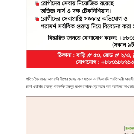
পতিত স্বৈরাচার আওয়ামী লীগের দোসর এবং সাবেক এলজিআরডি প্রতিমন্ত্রী জাহাঙ্গ
ঢাকা ওয়াসার রাজস্ব পরিদর্শক হারুনুর রশিদ রানাকে গ্রেফতার করে আইনের আওতা