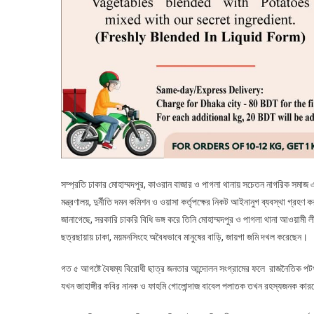
সম্প্রতি ঢাকার মোহাম্মদপুর, কাওরান বাজার ও পাগলা থানায় সচেতন নাগরিক সমাজ এর
মন্ত্রণালয়, দুর্নীতি দমন কমিশন ও ওয়াসা কর্তৃপক্ষের নিকট আইনানুগ ব্যবস্থা গ্রহ
জানাগেছে, সরকারি চাকরি বিধি ভঙ্গ করে তিনি মোহাম্মদপুর ও পাগলা থানা আওয়ামী
ছত্রছায়ায় ঢাকা, ময়মনসিংহে অবৈধভাবে মানুষের বাড়ি, জায়গা জমি দখল করেছেন।
গত ৫ আগষ্টে বৈষম্য বিরোধী ছাত্র জনতার আন্দোলন সংগ্রামের ফলে রাজনৈতিক পটপর
যখন জাহাঙ্গীর কবির নানক ও ফাহমি গোলোন্দাজ বাবেল পলাতক তখন রহস্যজনক কারণ