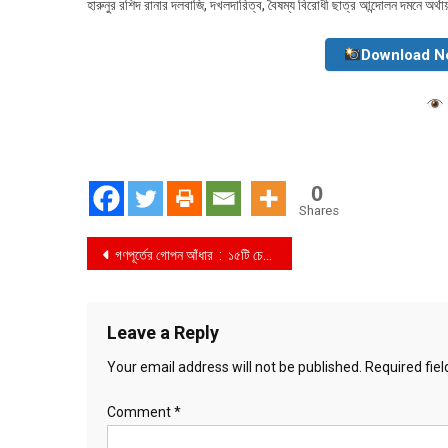
হারুনুর রশিদ রানার দলবাজি, দখলদারিত্ব, বৈষম্য বিরোধী ছাত্র আন্দোলন দমনে অর্থা
Download N
0
Shares
Post
গণপূর্তের গোপন আঁধার : ১৫টি চেক জালিয়াতি, বিপুল অর্থ আত্মসাৎ! পূবালী ব্যাংক বিপাকে, নীরব নির্বাহী প্রকৌশলী !
navigation
Leave a Reply
Your email address will not be published.
Required fie
Comment
*