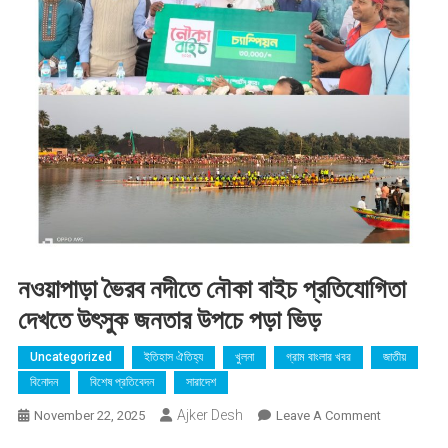
‎নওয়াপাড়া ভৈরব নদীতে নৌকা বাইচ প্রতিযোগিতা
দেখতে উৎসুক জনতার উপচে পড়া ভিড়
Uncategorized
ইতিহাস ঐতিহ্য
খুলনা
গ্রাম বাংলার খবর
জাতীয়
বিনোদন
বিশেষ প্রতিবেদন
সারাদেশ
Ajker Desh
On
November 22, 2025
Leave A Comment
‎নওয়াপাড়া