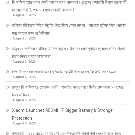
বিএসটিআইয়ের ল্যাব টেস্টে ভয়াবহ তথ্য: বাজারের ৮ ব্র্যান্ডের ফর্সাকারী ক্রিমে প্রাণঘাতী
মাত্রার মার্কারি, প্রশ্নের মুখে তদারকি ব্যবস্থা !
August 7, 2026
হাসিনার দিল্লিতে মিডিয়া ব্রিফিং ঘিরে তীব্র ক্ষোভ ঢাকার : ভারতের ভূমিকা নিয়ে পররাষ্ট্র
মন্ত্রণালয়ের কড়া প্রতিক্রিয়া
August 7, 2026
মাত্র ১১ কার্যদিবসে হাইকোর্টে নিষ্পত্তি ৫০ হাজারের বেশি পুরাতন ক্রিমিনাল মিস মামলা,
বিচার বিভাগে নতুন মাইলফলক
August 6, 2026
শিক্ষার্থীদের জন্য দারাজে এক্সক্লুসিভ ডিসকাউন্ট নিয়ে আসছে রিয়েলমি সি১০০এক্স
August 6, 2026
রংপুরে বিএসটিআইর মোবাইল কোর্ট : অকটেনে কম দেওয়ায় ফিলিং স্টেশনকে ৩০ হাজার
টাকা জরিমানা
August 6, 2026
Xiaomi Launches REDMI 17: Bigger Battery & Stronger
Protection
August 6, 2026
দীর্ঘস্থায়ী ৭,৫০০ এমএএইচ ব্যাটারি এবং শক্তিশালী গরিলা গ্লাস ৭আই সুরক্ষা নিয়ে