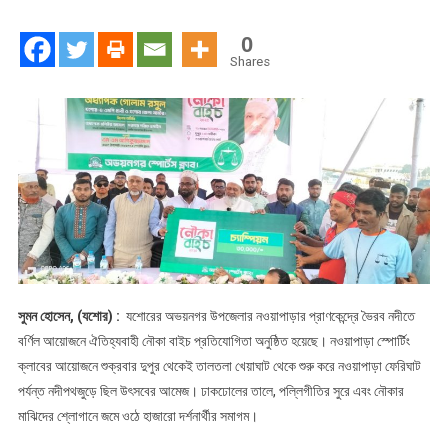
ভৈরব
নদীতে
0
নৌকা
Shares
বাইচ
প্রতিযোগিতা
দেখতে
উৎসুক
জনতার
উপচে
পড়া
ভিড়
সুমন হোসেন, (যশোর) :
যশোরের অভয়নগর উপজেলার নওয়াপাড়ার প্রাণকেন্দ্রে ভৈরব নদীতে
বর্ণিল আয়োজনে ঐতিহ্যবাহী নৌকা বাইচ প্রতিযোগিতা অনুষ্ঠিত হয়েছে। নওয়াপাড়া স্পোর্টিং
ক্লাবের আয়োজনে শুক্রবার দুপুর থেকেই তালতলা খেয়াঘাট থেকে শুরু করে নওয়াপাড়া ফেরিঘাট
পর্যন্ত নদীপথজুড়ে ছিল উৎসবের আমেজ। ঢাকঢোলের তালে, পল্লিগীতির সুরে এবং নৌকার
মাঝিদের শ্লোগানে জমে ওঠে হাজারো দর্শনার্থীর সমাগম।