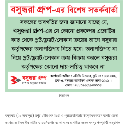
বিজ্ঞাপন
শুক্রবার (২১ নভেম্বর) দুপুর ২টায় শুরু হওয়া এ প্রতিযোগিতার উদ্বোধন করেন যশোর জেলা
জামায়াতে ইসলামীর আমীর ও ৮৮/যশোর-৪ আসনের মনোনীত সংসদ সদস্য পদপ্রার্থী অধ্যাপক