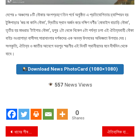
দেশের ৮ অঞ্চলের ৮টি নৌকার অংশগ্রহণে তিন পর্বে অনুষ্ঠিত এ প্রতিযোগিতায় চ্যাম্পিয়ন হয়
টুঙ্গিপাড়ার ‘জয় মা কালি নৌকা’, দ্বিতীয় স্থান অর্জন করে দক্ষিণ বর্ণীর ‘মোবাইল বাচাড়ি নৌকা’,
তৃতীয় হয় মাগুরার ‘টাইগার নৌকা’, ‎দুপুর ২টা থেকে বিকেল ৫টা পর্যন্ত চলা এই ঐতিহ্যবাহী নৌকা
বাইচ নওয়াপাড়া বাসীসহ সারাবাংলার দর্শকদের এক অনন্য উৎসবের অভিজ্ঞতা উপহার দেয়।
সংস্কৃতি, ঐতিহ্য ও জাতীয় আবেগে ভরপুর স্মরণীয় এই দিনটি স্থানীয়দের মনে দীর্ঘদিন থেকে
যাবে।
Download News PhotoCard (1080×1080)
557
News Views
0
Shares
Post
ধানের শীষ প্রার্থী পরিবর্তনে ফজলুল হক’র গণ মিছিল বিক্ষোভ সড়ক অবরোধ : চট্টগ্রাম ৫ আসন
ঐতিহাসিক হাটহাজারী মাদ্রাসার বার্ষিক দ্বীনি মাহফিল ধর্মপ্রাণ মুসল্লী শিক্ষার্থীদের জনস্রোতে সম্পন্ন