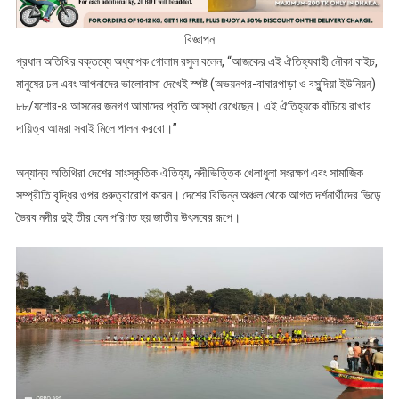
বিজ্ঞাপন
প্রধান অতিথির বক্তব্যে অধ্যাপক গোলাম রসুল বলেন, “আজকের এই ঐতিহ্যবাহী নৌকা বাইচ,
মানুষের ঢল এবং আপনাদের ভালোবাসা দেখেই স্পষ্ট (অভয়নগর-বাঘারপাড়া ও বসুন্দিয়া ইউনিয়ন)
৮৮/যশোর-৪ আসনের জনগণ আমাদের প্রতি আস্থা রেখেছেন। এই ঐতিহ্যকে বাঁচিয়ে রাখার
দায়িত্ব আমরা সবাই মিলে পালন করবো।”
‎অন্যান্য অতিথিরা দেশের সাংস্কৃতিক ঐতিহ্য, নদীভিত্তিক খেলাধুলা সংরক্ষণ এবং সামাজিক
সম্প্রীতি বৃদ্ধির ওপর গুরুত্বারোপ করেন। ‎দেশের বিভিন্ন অঞ্চল থেকে আগত দর্শনার্থীদের ভিড়ে
ভৈরব নদীর দুই তীর যেন পরিণত হয় জাতীয় উৎসবের রূপে।