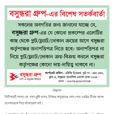
বিজ্ঞাপন
ভিটিআরটি সদস্য মো. হসান মুন্সী বলেন, ইলিয়ার মাতুব্বরের ফোন পেয়ে ওয়াইল্ড টিমের আলম
হাওলাদারকে নিয়ে ঘটনাস্থলে যাই।