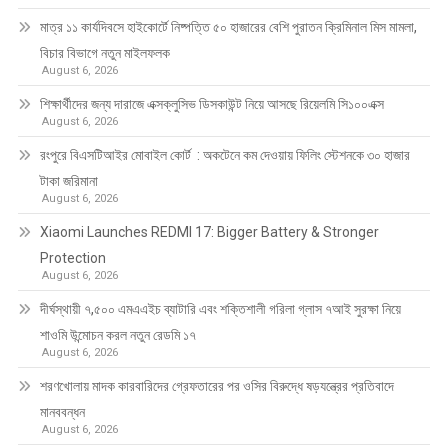
মাত্র ১১ কার্যদিবসে হাইকোর্টে নিষ্পত্তি ৫০ হাজারের বেশি পুরাতন ক্রিমিনাল মিস মামলা,
বিচার বিভাগে নতুন মাইলফলক
August 6, 2026
শিক্ষার্থীদের জন্য দারাজে এক্সক্লুসিভ ডিসকাউন্ট নিয়ে আসছে রিয়েলমি সি১০০এক্স
August 6, 2026
রংপুরে বিএসটিআইর মোবাইল কোর্ট : অকটেনে কম দেওয়ায় ফিলিং স্টেশনকে ৩০ হাজার
টাকা জরিমানা
August 6, 2026
Xiaomi Launches REDMI 17: Bigger Battery & Stronger
Protection
August 6, 2026
দীর্ঘস্থায়ী ৭,৫০০ এমএএইচ ব্যাটারি এবং শক্তিশালী গরিলা গ্লাস ৭আই সুরক্ষা নিয়ে
শাওমি উন্মোচন করল নতুন রেডমি ১৭
August 6, 2026
শরণখোলায় মাদক কারবারিদের গ্রেফতারের পর ওসির বিরুদ্ধে ষড়যন্ত্রের প্রতিবাদে
মানববন্ধন
August 6, 2026