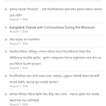
ফুয়াদের বক্তব্য ‘বিদ্বেষপূর্ণ’ : ঢাকা বিশ্ববিদ্যালয়ের সুনাম রক্ষায় ফুয়াদের বিরুদ্ধে ব্যবস্থা
চেয়ে নোটিশ
August 7, 2026
Banglalink Stands with Communities During the Monsoon
August 7, 2026
বর্ষায় মানুষের পাশে বাংলালিংক
August 7, 2026
সাংবাদিক নির্যাতন- উলিপুরে পেশাগত দায়িত্ব পালনে গিয়ে নির্যাতনের শিকার স্টার
টেলিভিশনের সাংবাদিক জুবাইর : জুলাই গণঅভ্যুত্থান দিবসের অনুষ্ঠানস্থল থেকে টেনে বের
করে পিটালো বিএনপি-ছাত্রদল
August 7, 2026
বিএসটিআইয়ের ল্যাব টেস্টে ভয়াবহ তথ্য: বাজারের ৮ ব্র্যান্ডের ফর্সাকারী ক্রিমে প্রাণঘাতী
মাত্রার মার্কারি, প্রশ্নের মুখে তদারকি ব্যবস্থা !
August 7, 2026
হাসিনার দিল্লিতে মিডিয়া ব্রিফিং ঘিরে তীব্র ক্ষোভ ঢাকার : ভারতের ভূমিকা নিয়ে পররাষ্ট্র
মন্ত্রণালয়ের কড়া প্রতিক্রিয়া
August 7, 2026