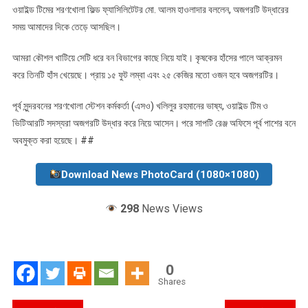
ওয়াইল্ড টিমের শরণখোলা ফিল্ড ফ্যাসিলিটেটর মো. আলম হাওলাদার বললেন, অজগরটি উদ্ধারের
সময় আমাদের দিকে তেড়ে আসছিল।
আমরা কৌশল খাটিয়ে সেটি ধরে বন বিভাগের কাছে নিয়ে যাই। কৃষকের হাঁসের পালে আক্রমন
করে তিনটি হাঁস খেয়েছে। প্রায় ১৫ ফুট লম্বা এবং ২৫ কেজির মতো ওজন হবে অজগরটির।
পূর্ব সুন্দরবনের শরণখোলা স্টেশন কর্মকর্তা (এসও) খলিলুর রহমানের ভাষ্য, ওয়াইল্ড টিম ও
ভিটিআরটি সদস্যরা অজগরটি উদ্ধার করে নিয়ে আসেন। পরে সাপটি রেঞ্জ অফিসে পূর্ব পাশের বনে
অবমুক্ত করা হয়েছে। ##
Download News PhotoCard (1080×1080)
298
News Views
0
Shares