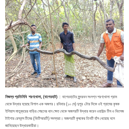
বনে
অবমুক্ত
নিজস্ব প্রতিনিধি শরণখোলা, (বাগেরহাট) :
বাগেরহাটের সুন্দরবন সংলগ্ন শরণখোলা গ্রাম
থেকে উদ্ধার হয়েছে বিশাল এক অজগর। রবিবার (১০ মে) দুপুর ২টার দিকে ওই গ্রামের কৃষক
ইলিয়াস মাতুব্বরের বাড়ির পেছনের ধান ক্ষেত থেকে অজগরটি উদ্ধার করেন ওয়াইল্ড টিম ও ভিলেজ
টাইগার রেসপন্স টিমের (ভিটিআরটি) সদস্যরা। অজগরটি কৃষকের তিনটি হাঁস খেয়েছে বলে
জানিয়েছেন উদ্ধারকারীরা।