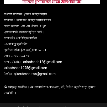
উপদেষ্টা সম্পাদক : খন্দকার আমিনুর রহমান
সম্পাদক ও প্রকাশক : আমিনুর রহমান বাদশাহ
আইন উপদেষ্টা : এস. এম. দৌলত -ই-খুদা
এ্যাডভোকেট বাংলাদেশ সুপ্রিম কোর্ট।
সম্পাদকীয় ও বাণিজ্যিক কার্যালয়
২৬ বঙ্গবন্ধু অ্যাভিনিউ
ব্যাভিলন সেন্টার (৩য় তলা),ঢাকা ১০০০।
ফোনঃ ০১৭১৫৮৮০২৭৭
সম্পাদক ইমেইল : arbadshah12@gmail.com
arbadshah1975@gmail.com
ইমেইল : ajkerdeshnews@gmail.com
© সর্বস্বত্ব সংরক্ষিত। এই ওয়েবসাইটের কোন লেখা, ছবি, ভিডিও অনুমতি ছাড়া ব্যবহার
বেআইনি ।