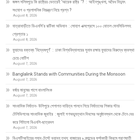
জঙ্গল সলিমপুরে কি রাষ্ট্রের ভেতরেই ‘আরেক রাষ্ট্র ’? : আইনশৃঙ্খলা, অবৈধ বিদ্যুৎ
সংযোগ ও প্রশাসনিক নিয়ন্ত্রণ নিয়ে প্রশ্ন ?
August 8, 2026
যাত্রাবাড়ীতে ডিএনসি’র ঝটিকা অভিযান : সোহাগ এক্সপ্রেসে ১০০ বোতল ফেনসিডিলসহ
গ্রেপ্তার ১
August 8, 2026
ফুয়াদের বক্তব্য ‘বিদ্বেষপূর্ণ’ : ঢাকা বিশ্ববিদ্যালয়ের সুনাম রক্ষায় ফুয়াদের বিরুদ্ধে ব্যবস্থা
চেয়ে নোটিশ
August 7, 2026
Banglalink Stands with Communities During the Monsoon
August 7, 2026
বর্ষায় মানুষের পাশে বাংলালিংক
August 7, 2026
সাংবাদিক নির্যাতন- উলিপুরে পেশাগত দায়িত্ব পালনে গিয়ে নির্যাতনের শিকার স্টার
টেলিভিশনের সাংবাদিক জুবাইর : জুলাই গণঅভ্যুত্থান দিবসের অনুষ্ঠানস্থল থেকে টেনে বের
করে পিটালো বিএনপি-ছাত্রদল
August 7, 2026
বিএসটিআইয়ের ল্যাব টেস্টে ভয়াবহ তথ্য: বাজারের ৮ ব্র্যান্ডের ফর্সাকারী ক্রিমে প্রাণঘাতী