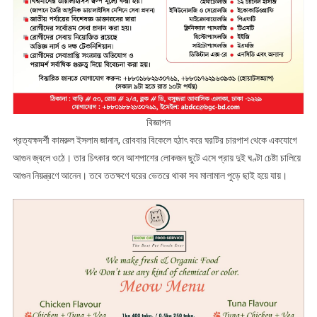
বিজ্ঞাপন
প্রত্যক্ষদর্শী কামরুল ইসলাম জানান, রোববার বিকেলে হঠাৎ করে ঘরটির চারপাশ থেকে একযোগে
আগুন জ্বলে ওঠে। তার চিৎকার শুনে আশপাশের লোকজন ছুটে এসে প্রায় দুই ঘণ্টা চেষ্টা চালিয়ে
আগুন নিয়ন্ত্রণে আনেন। তবে ততক্ষণে ঘরের ভেতরে থাকা সব মালামাল পুড়ে ছাই হয়ে যায়।