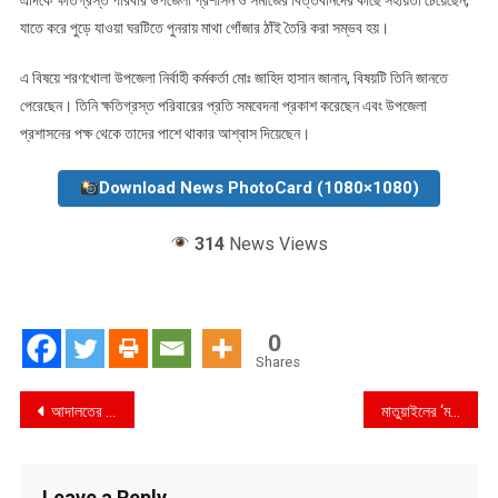
যাতে করে পুড়ে যাওয়া ঘরটিতে পুনরায় মাথা গোঁজার ঠাঁই তৈরি করা সম্ভব হয়।
এ বিষয়ে শরণখোলা উপজেলা নির্বাহী কর্মকর্তা মোঃ জাহিদ হাসান জানান, বিষয়টি তিনি জানতে
পেরেছেন। তিনি ক্ষতিগ্রস্ত পরিবারের প্রতি সমবেদনা প্রকাশ করেছেন এবং উপজেলা
প্রশাসনের পক্ষ থেকে তাদের পাশে থাকার আশ্বাস দিয়েছেন।
Download News PhotoCard (1080×1080)
314
News Views
0
Shares
Post
আদালতের স্ট্যাটাস কে উপেক্ষা করে দখল-বাণিজ্য! গৃহায়নের উপ-সহকারী প্রকৌশলী মাহমুদুর রহমানের বিরুদ্ধে কোটি টাকার দুর্নীতির বিস্ফোরক অভিযোগ
মাতুয়াইলের ‘ময়লার সাম্রাজ্য’ শত কোটি টাকার বর্জ্য বাণিজ্যে বিষাক্ত হচ্ছে ঢাকা : বাড়ছে জনস্বাস্থ্যের ঝুঁকি, বাতাসে উৎকট দুর্গন্ধ !
navigation
Leave a Reply