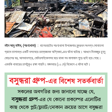
নইন আবু নাঈম, (শরণখোলা) :
বাগেরহাটের শরণখোলা উপজেলার সুন্দরবন সংলগ্ন সোনাতলা
গ্রামে তালাবদ্ধ একটি বসতঘরে রহস্যজনক অগ্নিকাণ্ডের ঘটনা ঘটেছে। আগুনে দিনমজুর চুন্নু
মোড়লের ঘর, আসবাবপত্র, মোটরসাইকেলসহ ঘরে থাকা সব মালামাল পুড়ে ছাই হয়ে গেছে।
এমনকি খাবারের চালটুকুও রক্ষা পায়নি। মঙ্গলবার (১২ মে) বিকেলে এ ঘটনা ঘটে।