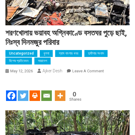
শরণখোলায় ভয়াবহ অগ্নিকাণ্ডে বসতঘর পুড়ে ছাই,
নিঃস্ব দিনমজুর পরিবার
Uncategorized
খুলনা
গ্রাম বাংলার খবর
দুর্ঘটনার সংবাদ
বিশেষ প্রতিবেদন
সারাদেশ
Ajker Desh
On
May 12, 2026
Leave A Comment
শরণখোলায়
ভয়াবহ
অগ্নিকাণ্ডে
0
বসতঘর
Shares
পুড়ে
ছাই,
নিঃস্ব
দিনমজুর
পরিবার