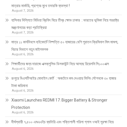
মাত্রার মার্কারি, প্রশ্নের মুখে তদারকি ব্যবস্থা !
August 7, 2026
হাসিনার দিল্লিতে মিডিয়া ব্রিফিং ঘিরে তীব্র ক্ষোভ ঢাকার : ভারতের ভূমিকা নিয়ে পররাষ্ট্র
মন্ত্রণালয়ের কড়া প্রতিক্রিয়া
August 7, 2026
মাত্র ১১ কার্যদিবসে হাইকোর্টে নিষ্পত্তি ৫০ হাজারের বেশি পুরাতন ক্রিমিনাল মিস মামলা,
বিচার বিভাগে নতুন মাইলফলক
August 6, 2026
শিক্ষার্থীদের জন্য দারাজে এক্সক্লুসিভ ডিসকাউন্ট নিয়ে আসছে রিয়েলমি সি১০০এক্স
August 6, 2026
রংপুরে বিএসটিআইর মোবাইল কোর্ট : অকটেনে কম দেওয়ায় ফিলিং স্টেশনকে ৩০ হাজার
টাকা জরিমানা
August 6, 2026
Xiaomi Launches REDMI 17: Bigger Battery & Stronger
Protection
August 6, 2026
দীর্ঘস্থায়ী ৭,৫০০ এমএএইচ ব্যাটারি এবং শক্তিশালী গরিলা গ্লাস ৭আই সুরক্ষা নিয়ে