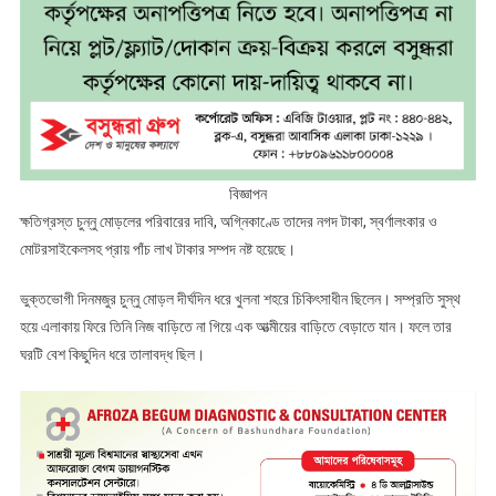
বিজ্ঞাপন
ক্ষতিগ্রস্ত চুন্নু মোড়লের পরিবারের দাবি, অগ্নিকাণ্ডে তাদের নগদ টাকা, স্বর্ণালংকার ও
মোটরসাইকেলসহ প্রায় পাঁচ লাখ টাকার সম্পদ নষ্ট হয়েছে।
ভুক্তভোগী দিনমজুর চুন্নু মোড়ল দীর্ঘদিন ধরে খুলনা শহরে চিকিৎসাধীন ছিলেন। সম্প্রতি সুস্থ
হয়ে এলাকায় ফিরে তিনি নিজ বাড়িতে না গিয়ে এক আত্মীয়ের বাড়িতে বেড়াতে যান। ফলে তার
ঘরটি বেশ কিছুদিন ধরে তালাবদ্ধ ছিল।