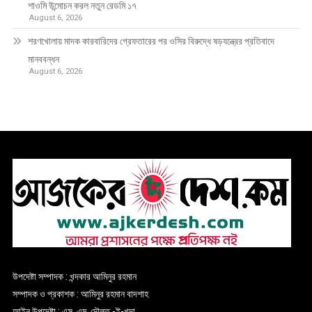
শাওমি উন্মোচন করল নতুন রেডমি ১৭
August 6, 2026
শরণখোলায় মাদক কারবারিদের গ্রেফতারের পর ওসির বিরুদ্ধে ষড়যন্ত্রের প্রতিবাদে
মানববন্ধন
August 6, 2026
উপদেষ্টা সম্পাদক : খন্দকার আমিনুর রহমান
সম্পাদক ও প্রকাশক : আমিনুর রহমান বাদশাহ
আইন উপদেষ্টা : এস. এম. দৌলত -ই-খুদা