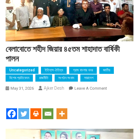
বেলাবোতে শহীদ জিয়ার ৪৫তম শাহাদাত বার্ষিকী
পালন
Uncategorized
ইতিহাস ঐতিহ্য
গ্রাম বাংলার খবর
জাতীয়
বিশেষ প্রতিবেদন
রাজনীতি
সংগঠন সংবাদ
সারাদেশ
Ajker Desh
On
May 31, 2026
Leave A Comment
বেলাবোতে
শহীদ
জিয়ার
৪৫তম
শাহাদাত
বার্ষিকী
পালন