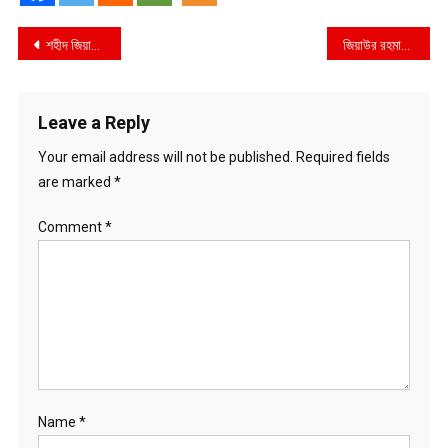
Post
শহীদ জিয়ার ৪৫তম শাহাদাত বার্ষিকীতে হাজারো মানুষের দোয়া
জিয়াউর রহমানের কর্মময় জীবন নতুন প্রজন্মের জন্য অনুকরণীয় হয়ে থাকবে’ নান্দাইলে তথ্য ও সম্প্রচার প্রতিমন্ত্রী
navigation
Leave a Reply
Your email address will not be published.
Required fields
are marked
*
Comment
*
Name
*