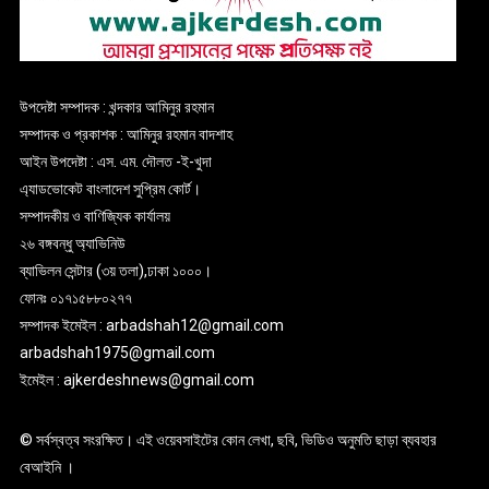
উপদেষ্টা সম্পাদক : খন্দকার আমিনুর রহমান
সম্পাদক ও প্রকাশক : আমিনুর রহমান বাদশাহ
আইন উপদেষ্টা : এস. এম. দৌলত -ই-খুদা
এ্যাডভোকেট বাংলাদেশ সুপ্রিম কোর্ট।
সম্পাদকীয় ও বাণিজ্যিক কার্যালয়
২৬ বঙ্গবন্ধু অ্যাভিনিউ
ব্যাভিলন সেন্টার (৩য় তলা),ঢাকা ১০০০।
ফোনঃ ০১৭১৫৮৮০২৭৭
সম্পাদক ইমেইল : arbadshah12@gmail.com
arbadshah1975@gmail.com
ইমেইল : ajkerdeshnews@gmail.com
© সর্বস্বত্ব সংরক্ষিত। এই ওয়েবসাইটের কোন লেখা, ছবি, ভিডিও অনুমতি ছাড়া ব্যবহার
বেআইনি ।