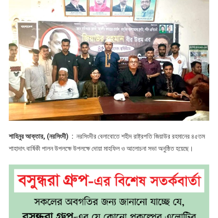
শাহিনুর আক্তার, (নরসিংদী) :
নরসিংদীর বেলাবোতে শহীদ রাষ্ট্রপতি জিয়াউর রহমানের ৪৫তম
শাহাদাৎ বার্ষিকী পালন উপলক্ষে উপলক্ষে দোয়া মাহফিল ও আলোচনা সভা অনুষ্ঠিত হয়েছে।