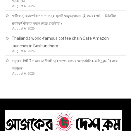
মানববন্ধন
August 6, 2026
স্মার্টফোন, অ্যালগরিদম ও গণতন্ত্র: জুলাই অভ্যুত্থানের দুই বছরের পাঠ : ডিজিটাল
প্ল্যাটফর্ম কীভাবে বদলে দিচ্ছে রাজনীতি ?
August 6, 2026
Thailand’s world-famous coffee chain Café Amazon
launches in Bashundhara
August 6, 2026
বসুন্ধরা-পিটিটি ওআর অংশীদারিত্বে দেশের বাজারে আন্তর্জাতিক কফি ব্র্যান্ড ‘ক্যাফে
আমাজন’
August 6, 2026