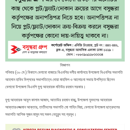
বিজ্ঞাপন
শনিবার (৩০ মে ) বিকালে বেলাবো বাজারে বিএনপির দলীয় কার্যালয়ে উপজেলা বিএনপির সভাপতি
আহসান হাবিব বিপ্লবের সভাপতিত্বে দোয়া মাহফিল ও আলোচনা সভায় উপস্তিত ছিলেন
বেলাবো উপজেলা বিএনপি যুগ্ম আহবায়ক মতিউর রহমান সরকার।
যুগ্ম আহবায়ক আবুল কালাম আজাদ, আতাউর রহমান বাচ্চু, উপজেলা যুবদলের আহবায়ক
আক্তারওজ্জমান আক্তার, তাতীদলের সভাপতি মো শাহিন মিয়া, বেলাবো উপজেলা ছাত্রদলের
সভাপতি আশিক সুজন মামুন সহ সকল নেতৃবৃন্দ সহ প্রমূখ।