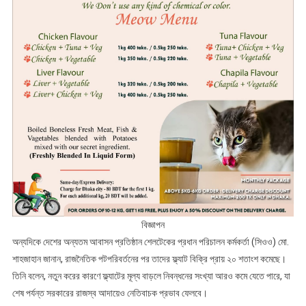
বিজ্ঞাপন
অন্যদিকে দেশের অন্যতম আবাসন প্রতিষ্ঠান শেলটেকের প্রধান পরিচালন কর্মকর্তা (সিওও) মো.
শাহজাহান জানান, রাজনৈতিক পটপরিবর্তনের পর তাদের ফ্ল্যাট বিক্রি প্রায় ২০ শতাংশ কমেছে।
তিনি বলেন, নতুন করের কারণে ফ্ল্যাটের মূল্য বাড়লে নিবন্ধনের সংখ্যা আরও কমে যেতে পারে, যা
শেষ পর্যন্ত সরকারের রাজস্ব আদায়েও নেতিবাচক প্রভাব ফেলবে।