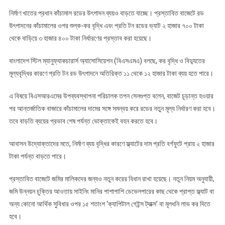
নির্মাণ খাতের প্রধান কাঁচামাল রডের উৎপাদন ব্যয়ও বাড়তে যাচ্ছে। প্রস্তাবিত বাজেটে রড
উৎপাদনের কাঁচামালের ওপর শুল্ক-কর বৃদ্ধি এবং প্রতি টন রডের ভ্যাট ২ হাজার ৭০০ টাকা
থেকে বাড়িয়ে ৩ হাজার ৪০০ টাকা নির্ধারণের প্রস্তাব করা হয়েছে।
বাংলাদেশ স্টিল ম্যানুফ্যাকচারার্স অ্যাসোসিয়েশন (বিএসএমএ) বলছে, কর বৃদ্ধি ও বিদ্যুতের
মূল্যবৃদ্ধির কারণে প্রতি টন রড উৎপাদনে অতিরিক্ত ১১ থেকে ১২ হাজার টাকা ব্যয় হতে পারে।
এ বিষয়ে বিএসআরএমের উপব্যবস্থাপনা পরিচালক তপন সেনগুপ্ত বলেন, বাজেট চূড়ান্ত হওয়ার
পর আন্তর্জাতিক বাজারে কাঁচামালের দামের সঙ্গে সমন্বয় করে রডের নতুন মূল্য নির্ধারণ করা হবে।
তবে বাড়তি ব্যয়ের প্রভাব শেষ পর্যন্ত ভোক্তাকেই বহন করতে হবে।
আবাসন উদ্যোক্তাদের মতে, নির্মাণ ব্যয় বৃদ্ধির কারণে ফ্ল্যাটের দাম প্রতি বর্গফুটে প্রায় ২ হাজার
টাকা পর্যন্ত বাড়তে পারে।
প্রস্তাবিত বাজেটে জমির মালিকদের জন্যও নতুন করের বিধান রাখা হয়েছে। নতুন নিয়ম অনুযায়ী,
জমি উন্নয়ন চুক্তির আওতায় সাইনিং মানির পাশাপাশি ডেভেলপারের কাছ থেকে প্রাপ্ত ফ্ল্যাট বা
অন্য কোনো আর্থিক সুবিধার ওপর ১৫ শতাংশ ‘ক্যাপিটাল গেইন্স ট্যাক্স’ বা মূলধনি লাভ কর দিতে
হবে।