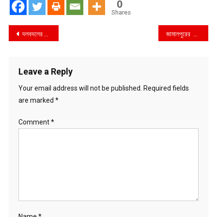
0
Shares
Post
দলবদলের রাজনীতি থেকে পদোন্নতির লড়াই : প্রাণিসম্পদ অধিদপ্তরে মো. শাহজামান খানকে ঘিরে বিতর্ক !
জামালপুরের সরিষাবাড়ীতে অবৈধ বালু উত্তোলন: তিনজনকে জরিমানা, অনাদায়ে ৩ মাসের কারাদণ্ড
navigation
Leave a Reply
Your email address will not be published.
Required fields
are marked
*
Comment
*
Name
*