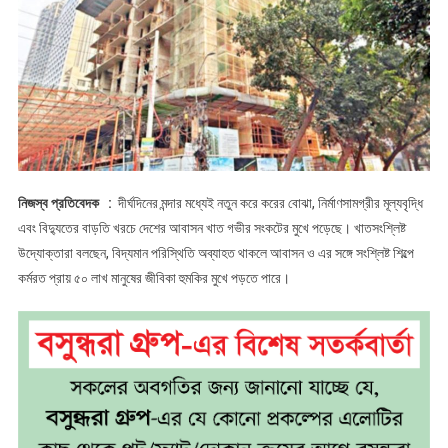
মানুষের
কর্মসংস্থান
নিজস্ব প্রতিবেদক :
দীর্ঘদিনের মন্দার মধ্যেই নতুন করে করের বোঝা, নির্মাণসামগ্রীর মূল্যবৃদ্ধি
এবং বিদ্যুতের বাড়তি খরচে দেশের আবাসন খাত গভীর সংকটের মুখে পড়েছে। খাতসংশ্লিষ্ট
উদ্যোক্তারা বলছেন, বিদ্যমান পরিস্থিতি অব্যাহত থাকলে আবাসন ও এর সঙ্গে সংশ্লিষ্ট শিল্পে
কর্মরত প্রায় ৫০ লাখ মানুষের জীবিকা হুমকির মুখে পড়তে পারে।