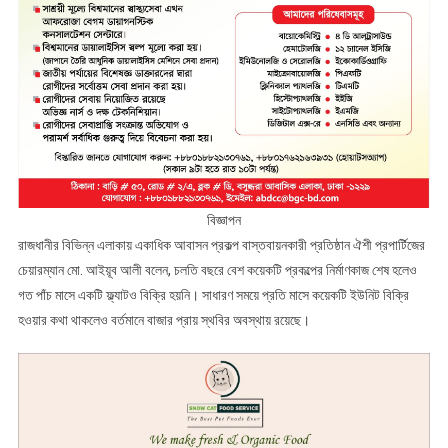
বিজ্ঞাপন
রাজধানীর বিভিন্ন এলাকায় একাধিক আবাসন প্রকল্প বাস্তবায়নকারী প্রতিষ্ঠান ঐশী প্রপার্টিজের
চেয়ারম্যান মো. আইয়ূব আলী বলেন, চলতি বছরে বেশ কয়েকটি প্রকল্পের নির্মাণকাজ শেষ হলেও
গত পাঁচ মাসে একটি ফ্ল্যাটও বিক্রি হয়নি। সাধারণ সময়ে প্রতি মাসে কয়েকটি ইউনিট বিক্রি
হওয়ার কথা থাকলেও বর্তমানে বাজার প্রায় স্থবির অবস্থায় রয়েছে।