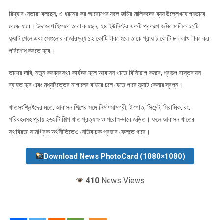
রিহ্যাব নেতারা বলছেন, এ ধরনের কর আরোপের ফলে জমির মালিকদের ব্যয় উল্লেখযোগ্যভাবে
বেড়ে যাবে। উদাহরণ হিসেবে তারা বলছেন, ২৪ ইউনিটের একটি প্রকল্পে জমির মালিক ১২টি
ফ্ল্যাট পেলে এবং সেগুলোর বাজারমূল্য ১২ কোটি টাকা হলে তাকে প্রায় ১ কোটি ৮০ লাখ টাকা কর
পরিশোধ করতে হবে।
তাদের দাবি, নতুন করব্যবস্থা কার্যকর হলে আবাসন খাতে বিনিয়োগ কমবে, প্রকল্প বাস্তবায়ন
ব্যাহত হবে এবং মধ্যবিত্তের নাগালের বাইরে চলে যেতে পারে ফ্ল্যাট কেনার স্বপ্ন।
খাতসংশ্লিষ্টদের মতে, আবাসন শিল্পের সঙ্গে নির্মাণসামগ্রী, ইস্পাত, সিমেন্ট, সিরামিক, রং,
পরিবহনসহ প্রায় ২৬৯টি শিল্প খাত প্রত্যক্ষ ও পরোক্ষভাবে জড়িত। ফলে আবাসন খাতের
স্থবিরতা সামগ্রিক অর্থনীতিতেও নেতিবাচক প্রভাব ফেলতে পারে।
Download News PhotoCard (1080×1080)
410
News Views