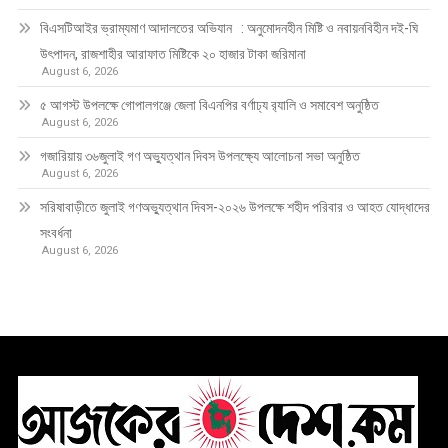
বিএসটিআইর ভ্রাম্যমাণ আদালতের অভিযান : অনুমোদনহীন মিষ্টি ও নবায়নবিহীন দই-ঘি
উৎপাদন, রাজশাহীর আরাফাত মিষ্টিকে ২০ হাজার টাকা জরিমানা
August 6, 2026
৫ আগস্ট উপলক্ষে গোপালগঞ্জে জেলা বিএনপির বর্ণাঢ্য র‍্যালি ও সমাবেশ অনুষ্ঠিত
August 6, 2026
গজারিয়ায় ৩৬জুলাই গণ অভ্যুত্থান দিবস উপলক্ষ্যে আলোচনা সভা অনুষ্ঠিত
August 6, 2026
সরিষাবাড়ীতে জুলাই গণঅভ্যুত্থান দিবস-২০২৬ উপলক্ষে শহীদ পরিবার ও আহত যোদ্ধাদের
সংবর্ধনা
August 6, 2026