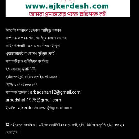
উপদেষ্টা সম্পাদক : খন্দকার আমিনুর রহমান
সম্পাদক ও প্রকাশক : আমিনুর রহমান বাদশাহ
আইন উপদেষ্টা : এস. এম. দৌলত -ই-খুদা
এ্যাডভোকেট বাংলাদেশ সুপ্রিম কোর্ট।
সম্পাদকীয় ও বাণিজ্যিক কার্যালয়
২৬ বঙ্গবন্ধু অ্যাভিনিউ
ব্যাভিলন সেন্টার (৩য় তলা),ঢাকা ১০০০।
ফোনঃ ০১৭১৫৮৮০২৭৭
সম্পাদক ইমেইল : arbadshah12@gmail.com
arbadshah1975@gmail.com
ইমেইল : ajkerdeshnews@gmail.com
© সর্বস্বত্ব সংরক্ষিত। এই ওয়েবসাইটের কোন লেখা, ছবি, ভিডিও অনুমতি ছাড়া ব্যবহার
বেআইনি ।