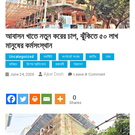
আবাসন খাতে নতুন করের চাপ, ঝুঁকিতে ৫০ লাখ
মানুষের কর্মসংস্থান
Uncategorized
অর্থনীতি
কর্পোরেট সংবাদ
জাতীয়
ঢাকা
বানিজ্য
বিশেষ প্রতিবেদন
রাজধানী
সারাদেশ
Ajker Desh
On
June 24, 2026
Leave A Comment
আবাসন
খাতে
নতুন
0
করের
Shares
চাপ,
ঝুঁকিতে
৫০
লাখ