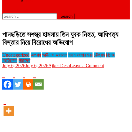
বিবিধ
site mode button
Search
for:
পানছড়িতে সশস্ত্র হামলায় তিন যুবক নিহত, আধিপত্য
বিস্তার নিয়ে বিরোধের অভিযোগ
Uncategorized
অপরাধ
আইন ও আদালত
গ্রাম বাংলার খবর
চট্টগ্রাম
বিশেষ
প্রতিবেদন
সারাদেশ
on
July 6, 2026
July 6, 2026
Ajker Desh
Leave a Comment
পানছড়িতে
সশস্ত্র
হামলায়
তিন
যুবক
নিহত,
আধিপত্য
বিস্তার
নিয়ে
বিরোধের
অভিযোগ