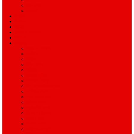
ময়মনসিংহ
রাজশাহী
অপরাধ
বিনোদন
স্বাস্থ্য
বিজ্ঞান ও প্রযুক্তি
শিক্ষাঙ্গন
অন্যান্য
আইন ও আদালত
অর্থনীতি
বানিজ্য
জীবন-যাপন
সাহিত্য
অনিয়ম-দুর্নীতি
ইতিহাস ঐতিহ্য
উপ-সম্পাদকীয়/মতামত
কর্পোরেট সংবাদ
গ্রাম বাংলার খবর
দুর্ঘটনার সংবাদ
প্রশাসনিক সংবাদ
বিশেষ প্রতিবেদন
মানবিক খবর
সংগঠন সংবাদ
সাহিত্য-সংস্কৃতি