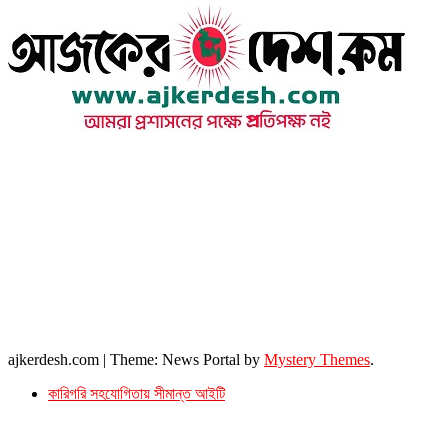
উপদেষ্টা সম্পাদক : খন্দকার আমিনুর রহমান
সম্পাদক ও প্রকাশক : আমিনুর রহমান বাদশাহ
আইন উপদেষ্টা : এস. এম. দৌলত -ই-খুদা
এ্যাডভোকেট বাংলাদেশ সুপ্রিম কোর্ট।
সম্পাদকীয় ও বাণিজ্যিক কার্যালয়
২৬ বঙ্গবন্ধু অ্যাভিনিউ
ব্যাভিলন সেন্টার (৩য় তলা),ঢাকা ১০০০।
ফোনঃ ০১৭১৫৮৮০২৭৭
সম্পাদক ইমেইল : arbadshah12@gmail.com
arbadshah1975@gmail.com
ইমেইল : ajkerdeshnews@gmail.com
© সর্বস্বত্ব সংরক্ষিত। এই ওয়েবসাইটের কোন লেখা, ছবি, ভিডিও অনুমতি ছাড়া ব্যবহার বেআইনি ।
ajkerdesh.com
|
Theme: News Portal by
Mystery Themes
.
কারিগরি সহযোগিতায় সীমান্ত আইটি