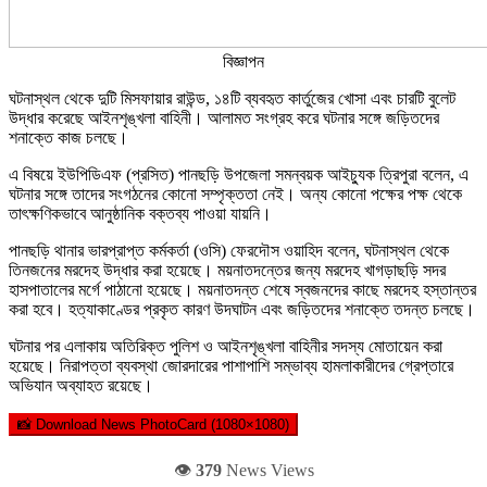
বিজ্ঞাপন
ঘটনাস্থল থেকে দুটি মিসফায়ার রাউন্ড, ১৪টি ব্যবহৃত কার্তুজের খোসা এবং চারটি বুলেট
উদ্ধার করেছে আইনশৃঙ্খলা বাহিনী। আলামত সংগ্রহ করে ঘটনার সঙ্গে জড়িতদের
শনাক্তে কাজ চলছে।
এ বিষয়ে ইউপিডিএফ (প্রসিত) পানছড়ি উপজেলা সমন্বয়ক আইচ্যুক ত্রিপুরা বলেন, এ
ঘটনার সঙ্গে তাদের সংগঠনের কোনো সম্পৃক্ততা নেই। অন্য কোনো পক্ষের পক্ষ থেকে
তাৎক্ষণিকভাবে আনুষ্ঠানিক বক্তব্য পাওয়া যায়নি।
পানছড়ি থানার ভারপ্রাপ্ত কর্মকর্তা (ওসি) ফেরদৌস ওয়াহিদ বলেন, ঘটনাস্থল থেকে
তিনজনের মরদেহ উদ্ধার করা হয়েছে। ময়নাতদন্তের জন্য মরদেহ খাগড়াছড়ি সদর
হাসপাতালের মর্গে পাঠানো হয়েছে। ময়নাতদন্ত শেষে স্বজনদের কাছে মরদেহ হস্তান্তর
করা হবে। হত্যাকাণ্ডের প্রকৃত কারণ উদঘাটন এবং জড়িতদের শনাক্তে তদন্ত চলছে।
ঘটনার পর এলাকায় অতিরিক্ত পুলিশ ও আইনশৃঙ্খলা বাহিনীর সদস্য মোতায়েন করা
হয়েছে। নিরাপত্তা ব্যবস্থা জোরদারের পাশাপাশি সম্ভাব্য হামলাকারীদের গ্রেপ্তারে
অভিযান অব্যাহত রয়েছে।
📸 Download News PhotoCard (1080×1080)
👁️
379
News Views