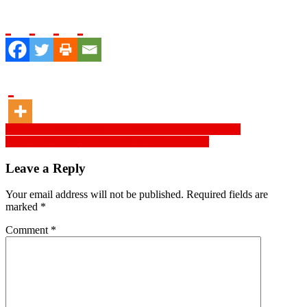
Post
Interest now in politics, lobbying rather than education
সোনারগাঁওয়ে চিপস ফ্যাক্টরিতে আগুন : ৮ লাখ টাকার ক্ষয়ক্ষতি
navigation
Leave a Reply
Your email address will not be published.
Required fields are
marked
*
Comment
*