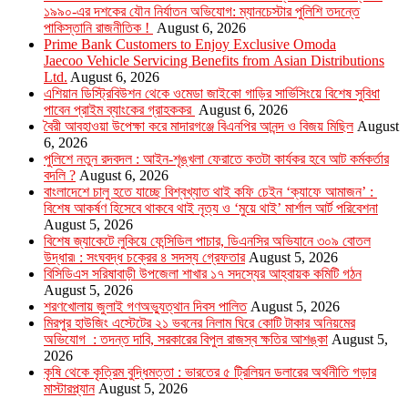
১৯৯০-এর দশকের যৌন নির্যাতন অভিযোগ: ম্যানচেস্টার পুলিশি তদন্তে
পাকিস্তানি রাজনীতিক !
August 6, 2026
Prime Bank Customers to Enjoy Exclusive Omoda
Jaecoo Vehicle Servicing Benefits from Asian Distributions
Ltd.
August 6, 2026
এশিয়ান ডিস্ট্রিবিউশন থেকে ওমেডা জাইকো গাড়ির সার্ভিসিংয়ে বিশেষ সুবিধা
পাবেন প্রাইম ব্যাংকের গ্রাহককর
August 6, 2026
বৈরী আবহাওয়া উপেক্ষা করে মাদারগঞ্জে বিএনপির আনন্দ ও বিজয় মিছিল
August
6, 2026
পুলিশে নতুন রদবদল : আইন-শৃঙ্খলা ফেরাতে কতটা কার্যকর হবে আট কর্মকর্তার
বদলি ?
August 6, 2026
​​বাংলাদেশে চালু হতে যাচ্ছে বিশ্বখ্যাত থাই কফি চেইন ‘ক্যাফে আমাজন’ :
বিশেষ আকর্ষণ হিসেবে থাকবে থাই নৃত্য ও ‘মুয়ে থাই’ মার্শাল আর্ট পরিবেশনা
August 5, 2026
বিশেষ জ্যাকেটে লুকিয়ে ফেন্সিডিল পাচার, ডিএনসির অভিযানে ৩০৯ বোতল
উদ্ধার৷ : সংঘবদ্ধ চক্রের ৪ সদস্য গ্রেফতার
August 5, 2026
বিসিডিএস সরিষাবাড়ী উপজেলা শাখার ১৭ সদস্যের আহ্বায়ক কমিটি গঠন
August 5, 2026
শরণখোলায় জুলাই গণঅভ্যুত্থান দিবস পালিত
August 5, 2026
মিরপুর হাউজিং এস্টেটের ২১ ভবনের নিলাম ঘিরে কোটি টাকার অনিয়মের
অভিযোগ : তদন্ত দাবি, সরকারের বিপুল রাজস্ব ক্ষতির আশঙ্কা
August 5,
2026
কৃষি থেকে কৃত্রিম বুদ্ধিমত্তা : ভারতের ৫ ট্রিলিয়ন ডলারের অর্থনীতি গড়ার
মাস্টারপ্ল্যান
August 5, 2026