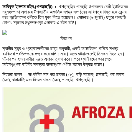
আরিফুল ইসলাম মহিন,(খাগড়াছড়ি) :
খাগড়াছড়ির পানছড়ি উপজেলার চেঙ্গী ইউনিয়নের
মধুমঙ্গলপাড়া এলাকায় উপজাতীয় আঞ্চলিক সশস্ত্র সংগঠনের আধিপত্য বিস্তারকে কেন্দ্র
করে প্রতিপক্ষের গুলিতে তিন যুবক নিহত হয়েছেন। সোমবার (৬ জুলাই) দুপুরে পানছড়ি-
লোগাং সড়কের মধুমঙ্গলপাড়া এলাকায় এ ঘটনা ঘটে।
বিজ্ঞাপন
স্থানীয় সূত্র ও প্রত্যক্ষদর্শীদের ভাষ্য অনুযায়ী, একটি অটোরিকশা থামিয়ে সশস্ত্র
ব্যক্তিরা প্রতিপক্ষকে লক্ষ্য করে গুলি চালায়। এতে ঘটনাস্থলেই তিনজন নিহত হন।
ঘটনার পর হামলাকারীরা দ্রুত এলাকা ত্যাগ করে। পরে স্থানীয়দের খবর পেয়ে
আইনশৃঙ্খলা বাহিনীর সদস্যরা ঘটনাস্থলে পৌঁছে মরদেহ উদ্ধার করেন।
নিহতরা হলেন— সাংগঠনিক নাম পদ্মা চাকমা (১৮), বাড়ি সাজেক, রাঙ্গামাটি; ধনা চাকমা
(১৮), রাঙ্গামাটি; এবং রিয়েল চাকমা (১৮), পানছড়ি, খাগড়াছড়ি।