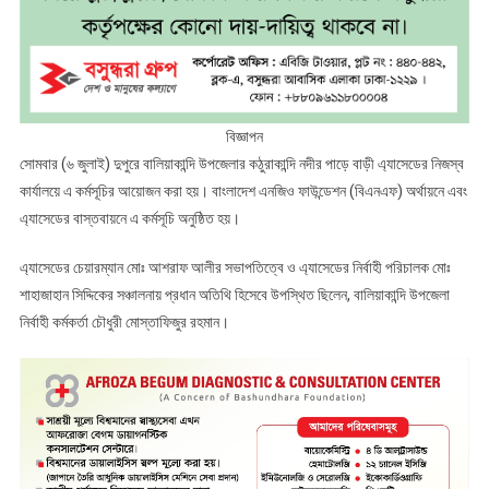
বিজ্ঞাপন
সোমবার (৬ জুলাই) দুপুরে বালিয়াকান্দি উপজেলার কঠুরাকান্দি নদীর পাড়ে বাড়ী এ্যাসেডের নিজস্ব
কার্যালয়ে এ কর্মসূচির আয়োজন করা হয়। বাংলাদেশ এনজিও ফাউন্ডেশন (বিএনএফ) অর্থায়নে এবং
এ্যাসেডের বাস্তবায়নে এ কর্মসূচি অনুষ্ঠিত হয়।
এ্যাসেডের চেয়ারম্যান মোঃ আশরাফ আলীর সভাপতিত্বে ও এ্যাসেডের নির্বাহী পরিচালক মোঃ
শাহাজাহান সিদ্দিকের সঞ্চালনায় প্রধান অতিথি হিসেবে উপস্থিত ছিলেন, বালিয়াকান্দি উপজেলা
নির্বাহী কর্মকর্তা চৌধুরী মোস্তাফিজুর রহমান।