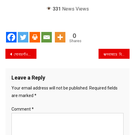
331
News Views
0
Shares
Post
সোনারগাঁওয়ে চিপস ফ্যাক্টরিতে আগুন : ৮ লাখ টাকার ক্ষয়ক্ষতি
কক্সবাজারে বিরতিহীন বৃষ্টিতে পেকুয়া ও মাতামুহুরী উপজেলার নিন্মাঞ্চল প্লাবিতর শংকা
navigation
Leave a Reply
Your email address will not be published.
Required fields
are marked
*
Comment
*