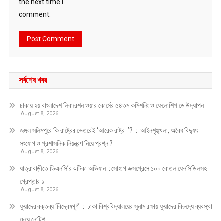
the next time I
comment.
সর্বশেষ খবর
ঢাকায় ২য় বাংলাদেশ লিবারেশন ওয়ার কোর্সের ৫৪তম কমিশনিং ও ফেলোশিপ ডে উদ্‌যাপন
August 8, 2026
জঙ্গল সলিমপুরে কি রাষ্ট্রের ভেতরেই ‘আরেক রাষ্ট্র ’? : আইনশৃঙ্খলা, অবৈধ বিদ্যুৎ
সংযোগ ও প্রশাসনিক নিয়ন্ত্রণ নিয়ে প্রশ্ন ?
August 8, 2026
যাত্রাবাড়ীতে ডিএনসি’র ঝটিকা অভিযান : সোহাগ এক্সপ্রেসে ১০০ বোতল ফেনসিডিলসহ
গ্রেপ্তার ১
August 8, 2026
ফুয়াদের বক্তব্য ‘বিদ্বেষপূর্ণ’ : ঢাকা বিশ্ববিদ্যালয়ের সুনাম রক্ষায় ফুয়াদের বিরুদ্ধে ব্যবস্থা
চেয়ে নোটিশ