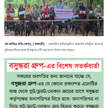
মোঃ জাহিদুর রহিম মোল্লা, ( রাজবাড়ী) :
রাজবাড়ীর বালিয়াকান্দিতে আয়বর্ধক কর্মসূচির আওতায়
সুবিধাভোগীদের মাঝে বিনামূল্যে দু’টি করে ছাগল বিতরণ করা হয়েছে।