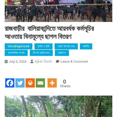
রাজবাড়ীর বালিয়াকান্দিতে আয়বর্ধক কর্মসূচির
আওতায় বিনামূল্যে ছাগল বিতরণ
Uncategorized
কৃষক ও কৃষি
গ্রাম বাংলার খবর
জাতীয়
প্রশাসনিক সংবাদ
বিশেষ প্রতিবেদন
সারাদেশ
Ajker Desh
On
July 6, 2026
Leave A Comment
রাজবাড়ীর
বালিয়াকান্দিতে
আয়বর্ধক
0
কর্মসূচির
Shares
আওতায়
বিনামূল্যে
ছাগল
বিতরণ