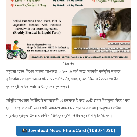
বিজ্ঞাপন
বক্তারা বলেন, বিশেষ বরাদ্দের আওতায় ২০২৫-২৬ অর্থ বছরে আয়বর্ধক কর্মসূচির মাধ্যমে
সুবিধাবঞ্চিত ও স্বল্প আয়ের পরিবারের প্রতিবন্ধি, অসহায়, হতদরিদ্র পরিবারের আর্থিক
স্বাবলম্বী নিশ্চিত করার এ উদ্যোগের মূল লক্ষ্য।
কর্মসূচির আওতায় নির্বাচিত উপকারভোগী ১৫জনকে দু’টি করে ৩০টি ছাগল বিনামূল্যে বিতরণ করা
হয়। এছাড়াও একটি করে সঞ্চয়ী ব্যাংক ও গাছের চারা প্রদান করা হয়। অনুষ্ঠানে স্থানীয়
গণ্যমান্য ব্যক্তি, উপকারভোগী ও বিভিন্ন শ্রেণি-পেশার মানুষ উপস্থিত ছিলেন।
Download News PhotoCard (1080×1080)