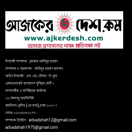
উপদেষ্টা সম্পাদক : খন্দকার আমিনুর রহমান
সম্পাদক ও প্রকাশক : আমিনুর রহমান বাদশাহ
আইন উপদেষ্টা : এস. এম. দৌলত -ই-খুদা
এ্যাডভোকেট বাংলাদেশ সুপ্রিম কোর্ট।
সম্পাদকীয় ও বাণিজ্যিক কার্যালয়
২৬ বঙ্গবন্ধু অ্যাভিনিউ
ব্যাভিলন সেন্টার (৩য় তলা),ঢাকা ১০০০।
ফোনঃ ০১৭১৫৮৮০২৭৭
সম্পাদক ইমেইল : arbadshah12@gmail.com
arbadshah1975@gmail.com