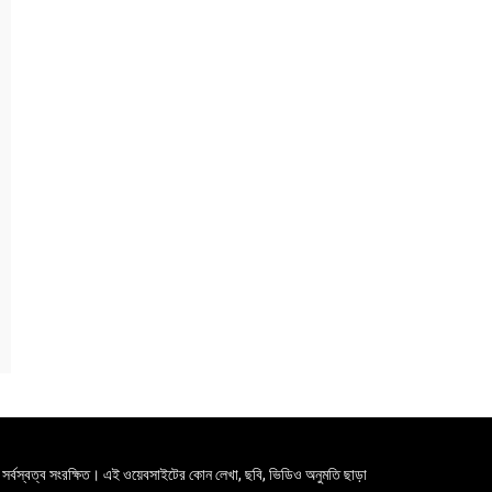
সর্বস্বত্ব সংরক্ষিত। এই ওয়েবসাইটের কোন লেখা, ছবি, ভিডিও অনুমতি ছাড়া