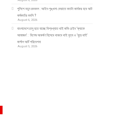
August 6, 2026
পুলিশে নতুন রদবদল : আইন-শৃঙ্খলা ফেরাতে কতটা কার্যকর হবে আট
কর্মকর্তার বদলি ?
August 6, 2026
​​বাংলাদেশে চালু হতে যাচ্ছে বিশ্বখ্যাত থাই কফি চেইন ‘ক্যাফে
আমাজন’ : বিশেষ আকর্ষণ হিসেবে থাকবে থাই নৃত্য ও ‘মুয়ে থাই’
মার্শাল আর্ট পরিবেশনা
August 5, 2026