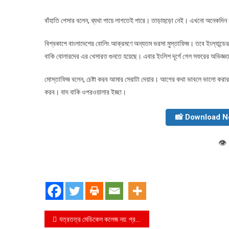
বাঁহাতি পেসার বলেন, ব্যথা পায়ে লাগতেই পারে। তাড়াহুড়ো নেই। এখনো অনেকদিন
বিশ্বকাপে বাংলাদেশের বোলিং আক্রমণে অন্যতম ভরসা মুস্তাফিজ। তবে ইংল্যান্ডের 
বাকি বোলারদের এর খেসারত গুনতে হয়েছে। এবার ইংলিশ দূর্গে গেল সফরের অভিজ্ঞত
মোস্তাফিজ বলেন, চেষ্টা করব আমার সেরাটা দেয়ার। আগের কথা ভাবলে ভালো করার স
করব। বাদ বাকি ওপরওয়ালার ইচ্ছা।
📸 Download 
👁️
Post
যত্রতত্র মেডিকেল কলেজ নয়: প্রধানমন্ত্রী