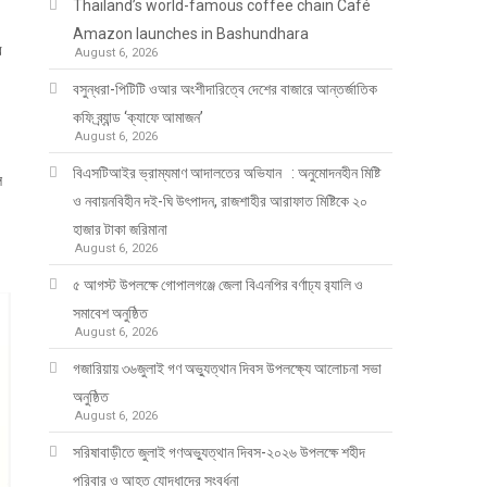
Thailand’s world-famous coffee chain Café
Amazon launches in Bashundhara
র
August 6, 2026
বসুন্ধরা-পিটিটি ওআর অংশীদারিত্বে দেশের বাজারে আন্তর্জাতিক
কফি ব্র্যান্ড ‘ক্যাফে আমাজন’
August 6, 2026
বিএসটিআইর ভ্রাম্যমাণ আদালতের অভিযান : অনুমোদনহীন মিষ্টি
ে
ও নবায়নবিহীন দই-ঘি উৎপাদন, রাজশাহীর আরাফাত মিষ্টিকে ২০
হাজার টাকা জরিমানা
August 6, 2026
৫ আগস্ট উপলক্ষে গোপালগঞ্জে জেলা বিএনপির বর্ণাঢ্য র‍্যালি ও
সমাবেশ অনুষ্ঠিত
August 6, 2026
গজারিয়ায় ৩৬জুলাই গণ অভ্যুত্থান দিবস উপলক্ষ্যে আলোচনা সভা
অনুষ্ঠিত
August 6, 2026
সরিষাবাড়ীতে জুলাই গণঅভ্যুত্থান দিবস-২০২৬ উপলক্ষে শহীদ
পরিবার ও আহত যোদ্ধাদের সংবর্ধনা