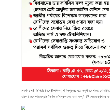
চলমান ঢাকা প্রিমিয়ার লিগে (ডিপিএল) শাইনপুকুরের হয়ে অনুশীলনে পায়ের গোড়ালিত
তাকে। তবে আয়ারল্যান্ড সিরিজ ও বিশ্বকাপের আগে সম্পূর্ণ ফিট হওয়ার ব্যাপারে 