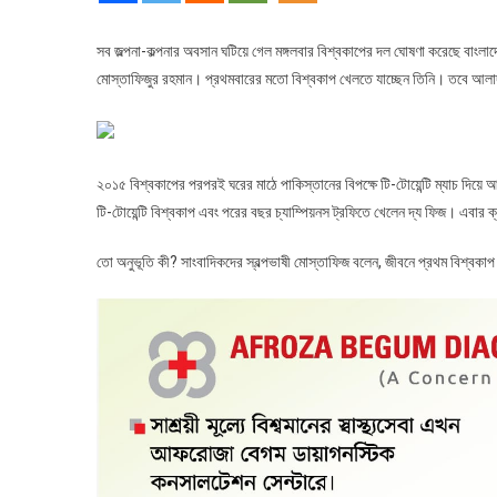
যা
বললেন
সব জল্পনা-কল্পনার অবসান ঘটিয়ে গেল মঙ্গলবার বিশ্বকাপের দল ঘোষণা করেছে বাংলাদে
মোস্তাফি
মোস্তাফিজুর রহমান। প্রথমবারের মতো বিশ্বকাপ খেলতে যাচ্ছেন তিনি। তবে আলাদ
২০১৫ বিশ্বকাপের পরপরই ঘরের মাঠে পাকিস্তানের বিপক্ষে টি-টোয়েন্টি ম্যাচ দিয়ে
টি-টোয়েন্টি বিশ্বকাপ এবং পরের বছর চ্যাম্পিয়নস ট্রফিতে খেলেন দ্য ফিজ। এবার ক
তো অনুভূতি কী? সাংবাদিকদের স্বল্পভাষী মোস্তাফিজ বলেন, জীবনে প্রথম বিশ্বক