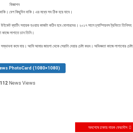
বিজ্ঞাপন
 বাকি। বেশ কিছুদিন বাকি। এর মধ্যে সব ঠিক হয়ে যাবে।
উইকেট ব্যাটিং সহায়ক হওয়ায় কাজটা কঠিন হবে বোলারদের। ২০১৭ সালে চ্যাম্পিয়নস ট্রফিতে তিনিসহ
া কাজে লাগাতে চান তিনি।
ম্ভাবনা কমে যায়। আমি আমার জায়গা থেকে সেরাটা দেয়ার চেষ্টা করব। অভিজ্ঞতা কাজে লাগানোর চেষ্টা
News PhotoCard (1080×1080)
112
News Views
অবশেষে ঢাকায় নায়ক ফেরদৌস