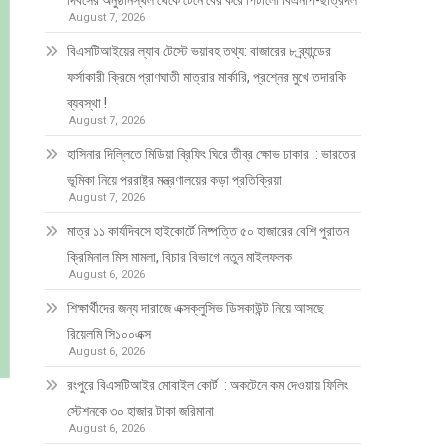
দিবসের অনুষ্ঠানস্থল থেকে টেনে বের করে পিটালো বিএনপি-ছাত্রদল
August 7, 2026
বিএসটিআইয়ের ল্যাব টেস্টে ভয়াবহ তথ্য: বাজারের ৮ ব্র্যান্ডের
ফর্সাকারী ক্রিমে প্রাণঘাতী মাত্রার মার্কারি, প্রশ্নের মুখে তদারকি
ব্যবস্থা !
August 7, 2026
হাসিনার দিল্লিতে মিডিয়া ব্রিফিং ঘিরে তীব্র ক্ষোভ ঢাকার : ভারতের
ভূমিকা নিয়ে পররাষ্ট্র মন্ত্রণালয়ের কড়া প্রতিক্রিয়া
August 7, 2026
মাত্র ১১ কার্যদিবসে হাইকোর্টে নিষ্পত্তি ৫০ হাজারের বেশি পুরাতন
ক্রিমিনাল মিস মামলা, বিচার বিভাগে নতুন মাইলফলক
August 6, 2026
শিক্ষার্থীদের জন্য দারাজে এক্সক্লুসিভ ডিসকাউন্ট নিয়ে আসছে
রিয়েলমি সি১০০এক্স
August 6, 2026
রংপুরে বিএসটিআইর মোবাইল কোর্ট : অকটেনে কম দেওয়ায় ফিলিং
স্টেশনকে ৩০ হাজার টাকা জরিমানা
August 6, 2026