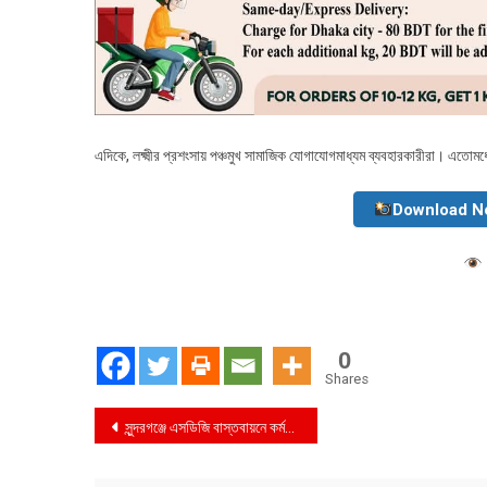
এদিকে, লক্ষ্মীর প্রশংসায় পঞ্চমুখ সামাজিক যোগাযোগমাধ্যম ব্যবহারকারীরা। এতো
Download N
0
Shares
Post
সুন্দরগঞ্জে এসডিজি বাস্তবায়নে কর্মশালা অনুষ্ঠিত
navigation