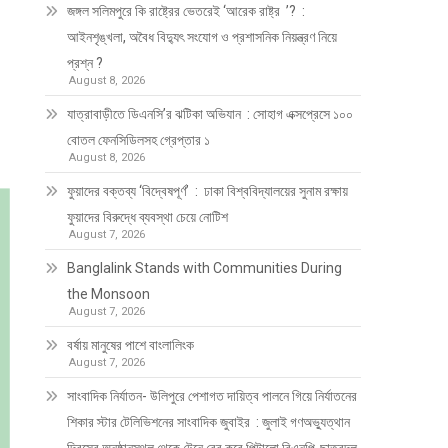
জঙ্গল সলিমপুরে কি রাষ্ট্রের ভেতরেই ‘আরেক রাষ্ট্র ’? :
আইনশৃঙ্খলা, অবৈধ বিদ্যুৎ সংযোগ ও প্রশাসনিক নিয়ন্ত্রণ নিয়ে
প্রশ্ন ?
August 8, 2026
যাত্রাবাড়ীতে ডিএনসি’র ঝটিকা অভিযান : সোহাগ এক্সপ্রেসে ১০০
বোতল ফেনসিডিলসহ গ্রেপ্তার ১
August 8, 2026
ফুয়াদের বক্তব্য ‘বিদ্বেষপূর্ণ’ : ঢাকা বিশ্ববিদ্যালয়ের সুনাম রক্ষায়
ফুয়াদের বিরুদ্ধে ব্যবস্থা চেয়ে নোটিশ
August 7, 2026
Banglalink Stands with Communities During
the Monsoon
August 7, 2026
বর্ষায় মানুষের পাশে বাংলালিংক
August 7, 2026
সাংবাদিক নির্যাতন- উলিপুরে পেশাগত দায়িত্ব পালনে গিয়ে নির্যাতনের
শিকার স্টার টেলিভিশনের সাংবাদিক জুবাইর : জুলাই গণঅভ্যুত্থান