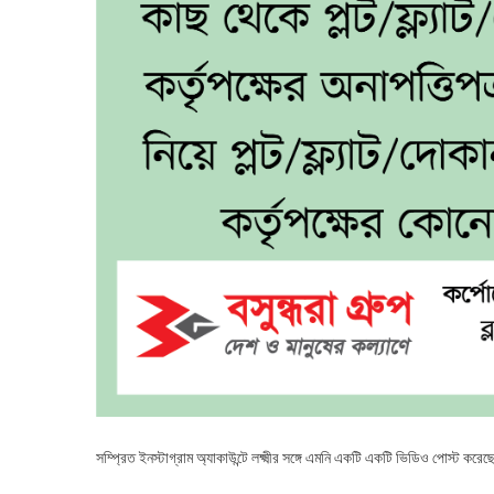
সম্প্রিত ইনস্টাগ্রাম অ্যাকাউন্টে লক্ষ্মীর সঙ্গে এমনি একটি একটি ভিডিও পোস্ট 