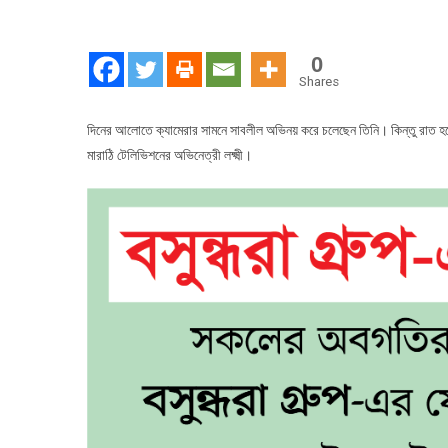
দিনে
ক্যামেরার
সামনে
0
অভিনেত্রী
Shares
রাতের
আঁধারে
দিনের আলোতে ক্যামেরার সামনে সাবলীল অভিনয় করে চলেছেন তিনি। কিন্তু রাত হল
হয়ে
মারাঠি টেলিভিশনের অভিনেত্রী লক্ষ্মী।
যান
অটো
চালক