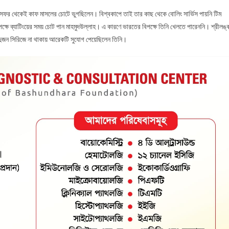
ন্ড সফর থেকেই কাফ মাসলের চোটে ভুগছিলেন। বিশ্বকাপে তাই তার কাছ থেকে বোলিং সার্ভিস পায়নি টিম
পক্ষে ব্যাটিংয়ের সময় চোট পান মাহমুদউল্লাহ। এ কারণে ভারতের বিপক্ষে তিনি খেলতে পারেননি। শ্রীলঙ্
ুজন সিরিজে না থাকায় আরেকটি সুযোগ পেয়েছিলেন তিনি।