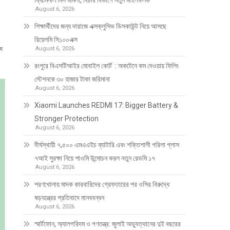
ক্রিমিনাল মিস মামলা, বিচার বিভাগে নতুন মাইলফলক
August 6, 2026
শিক্ষার্থীদের জন্য দারাজে এক্সক্লুসিভ ডিসকাউন্ট নিয়ে আসছে
রিয়েলমি সি১০০এক্স
দে
August 6, 2026
রংপুরে বিএসটিআইর মোবাইল কোর্ট : অকটেনে কম দেওয়ায় ফিলিং
স্টেশনকে ৩০ হাজার টাকা জরিমানা
August 6, 2026
Xiaomi Launches REDMI 17: Bigger Battery &
Stronger Protection
August 6, 2026
দীর্ঘস্থায়ী ৭,৫০০ এমএএইচ ব্যাটারি এবং শক্তিশালী গরিলা গ্লাস
৭আই সুরক্ষা নিয়ে শাওমি উন্মোচন করল নতুন রেডমি ১৭
August 6, 2026
শরণখোলায় মাদক কারবারিদের গ্রেফতারের পর ওসির বিরুদ্ধে
ষড়যন্ত্রের প্রতিবাদে মানববন্ধন
August 6, 2026
স্মার্টফোন, অ্যালগরিদম ও গণতন্ত্র: জুলাই অভ্যুত্থানের দুই বছরের