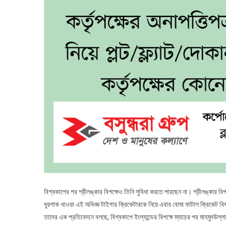
বিশ্বকাপের পর শ্রীলঙ্কার বিপক্ষেও তিনি সুবিধা করতে পারছেন না। শ্রীলঙ্কার বিপ
ঘুরপাক খাওয়া এই অভিজ্ঞ টাইগার ক্রিকেটারকে নিয়ে এবার বোমা ফাটাল ক্রিকেট 
তাদের এক প্রতিবেদনে বলছে, বিশ্বকাপে ইংল্যান্ডের বিপক্ষে ম্যাচের পর মাহমুদউ