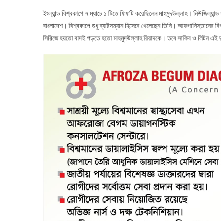
ইংল্যান্ড বিশ্বকাপে ৭ ম্যাচে ১ টিতে ফিফটি করেছিলেন মাহমুদউল্লাহ। নিউজিল্যা
বাংলাদেশ। বিশ্বকাপে শুধু ব্যাটসম্যান হিসেবে খেলেছেন তিনি। আফগানিস্তানের বি
সিরিজে হয়তো বাদই পড়তে হতো মাহমুদউল্লাহ রিয়াদকে। তবে সাকিব ও লিটন এই দ