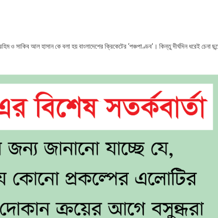
 রহিম ও সাকিব আল হাসান কে বলা হয় বাংলাদেশের ক্রিকেটের ‘পঞ্চপাণ্ডব’। কিন্তু দীর্ঘদিন ধরেই চেনা ছন্