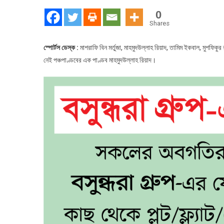
সাকিব-
0
রিয়াদ
Shares
দ্বন্দ্ব!
স্পোর্টস ডেস্ক :
মাশরাফি বিন মর্তুজা, মাহমুদউল্লাহ রিয়াদ, তামিম ইকবাল, মুশফিকুর
নেই পঞ্চপাণ্ডবের এক পাণ্ডব মাহমুদউল্লাহ রিয়াদ।