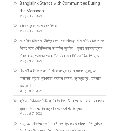
Banglalink Stands with Communities During
the Monsoon
August 7, 2026
বর্ষায় মানুষের পাশে বাংলালিংক
August 7, 2026
সাংবাদিক নির্যাতন- উলিপুরে পেশাগত দায়িত্ব পালনে গিয়ে নির্যাতনের
শিকার স্টার টেলিভিশনের সাংবাদিক জুবাইর : জুলাই গণঅভ্যুত্থান
দিবসের অনুষ্ঠানস্থল থেকে টেনে বের করে পিটালো বিএনপি-ছাত্রদল
August 7, 2026
বিএসটিআইয়ের ল্যাব টেস্টে ভয়াবহ তথ্য: বাজারের ৮ ব্র্যান্ডের
ফর্সাকারী ক্রিমে প্রাণঘাতী মাত্রার মার্কারি, প্রশ্নের মুখে তদারকি
ব্যবস্থা !
August 7, 2026
হাসিনার দিল্লিতে মিডিয়া ব্রিফিং ঘিরে তীব্র ক্ষোভ ঢাকার : ভারতের
ভূমিকা নিয়ে পররাষ্ট্র মন্ত্রণালয়ের কড়া প্রতিক্রিয়া
August 7, 2026
মাত্র ১১ কার্যদিবসে হাইকোর্টে নিষ্পত্তি ৫০ হাজারের বেশি পুরাতন