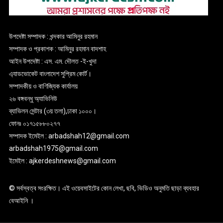
উপদেষ্টা সম্পাদক : খন্দকার আমিনুর রহমান
সম্পাদক ও প্রকাশক : আমিনুর রহমান বাদশাহ
আইন উপদেষ্টা : এস. এম. দৌলত -ই-খুদা
এ্যাডভোকেট বাংলাদেশ সুপ্রিম কোর্ট।
সম্পাদকীয় ও বাণিজ্যিক কার্যালয়
২৬ বঙ্গবন্ধু অ্যাভিনিউ
ব্যাভিলন সেন্টার (৩য় তলা),ঢাকা ১০০০।
ফোনঃ ০১৭১৫৮৮০২৭৭
সম্পাদক ইমেইল : arbadshah12@gmail.com
arbadshah1975@gmail.com
ইমেইল : ajkerdeshnews@gmail.com
© সর্বস্বত্ব সংরক্ষিত। এই ওয়েবসাইটের কোন লেখা, ছবি, ভিডিও অনুমতি ছাড়া ব্যবহার
বেআইনি ।