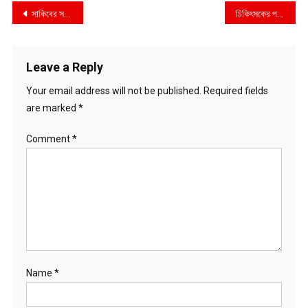
Post
সাকিবের সঙ্গে রংপুরের চুক্তি অবৈধ
চিকিৎসকের পরামর্শ ছাড়া ডেঙ্গু টেস্ট নয়
navigation
Leave a Reply
Your email address will not be published.
Required fields
are marked
*
Comment
*
Name
*