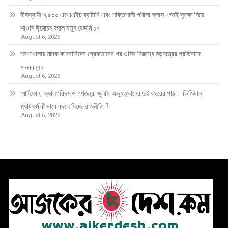
দীর্ঘস্থায়ী ৭,৫০০ এমএএইচ ব্যাটারি এবং শক্তিশালী গরিলা গ্লাস ৭আই সুরক্ষা নিয়ে
শাওমি উন্মোচন করল নতুন রেডমি ১৭
August 6, 2026
শরণখোলায় মাদক কারবারিদের গ্রেফতারের পর ওসির বিরুদ্ধে ষড়যন্ত্রের প্রতিবাদে
মানববন্ধন
August 6, 2026
স্মার্টফোন, অ্যালগরিদম ও গণতন্ত্র: জুলাই অভ্যুত্থানের দুই বছরের পাঠ : ডিজিটাল
প্ল্যাটফর্ম কীভাবে বদলে দিচ্ছে রাজনীতি ?
August 6, 2026