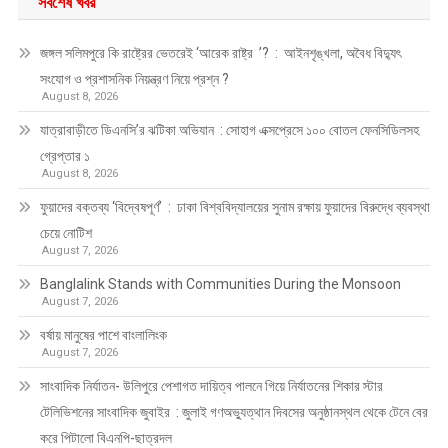
সর্বশেষ খবর
জঙ্গল সলিমপুরে কি রাষ্ট্রের ভেতরেই ‘আরেক রাষ্ট্র ’? : আইনশৃঙ্খলা, অবৈধ বিদ্যুৎ
সংযোগ ও প্রশাসনিক নিয়ন্ত্রণ নিয়ে প্রশ্ন ?
August 8, 2026
যাত্রাবাড়ীতে ডিএনসি’র ঝটিকা অভিযান : সোহাগ এক্সপ্রেসে ১০০ বোতল ফেনসিডিলসহ
গ্রেপ্তার ১
August 8, 2026
ফুয়াদের বক্তব্য ‘বিদ্বেষপূর্ণ’ : ঢাকা বিশ্ববিদ্যালয়ের সুনাম রক্ষায় ফুয়াদের বিরুদ্ধে ব্যবস্থা
চেয়ে নোটিশ
August 7, 2026
Banglalink Stands with Communities During the Monsoon
August 7, 2026
বর্ষায় মানুষের পাশে বাংলালিংক
August 7, 2026
সাংবাদিক নির্যাতন- উলিপুরে পেশাগত দায়িত্ব পালনে গিয়ে নির্যাতনের শিকার স্টার
টেলিভিশনের সাংবাদিক জুবাইর : জুলাই গণঅভ্যুত্থান দিবসের অনুষ্ঠানস্থল থেকে টেনে বের
করে পিটালো বিএনপি-ছাত্রদল