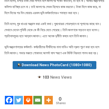
তিনি বলেন, উপরে টাকা দেয়া লাগবে বলে জনগণের পকেট কাটবেন, তা হবে না। আমার মন্ত্রণালয়ে
কমিশন বাণিজ্য চলে না। তাই জনগণের সেবক হিসেবে কাজ করবেন। টাকা দিলে কাজ করে, না
দিলে দিনের পর দিন ঘোরায় এরকম ভূমি কর্মকর্তাদেরও শনাক্ত করা হবে।
তিনি বলেন, ঘুষ খাওয়া সন্ত্রাস করা একই কথা। ঘুষখোররা গোরস্থানে বা শ্মশানের কাছে যান।
সেখানে দেখেন পৃথিবী থেকে কে কী নিয়ে যেতে পেরেছে। তিনি জনগণকে সচেতন হতে বলেন।
প্রতিবাদমুখর হতে আহ্বান জানান। এতে অনেক দুর্নীতি কমবে বলে তিনি জানান।
ভূমি মন্ত্রনণালয়ের কর্মকর্তা- কর্মচারীদের দীর্ঘদিনের নানা দাবিও অতি দ্রুত পূরণ করা হবে বলে
তিনি জানান। সভার শুরুতে শোকাবহ আগস্ট মাস স্মরণে এক মিনিট নিরবতা পালন করা হয়।
Download News PhotoCard (1080×1080)
103
News Views
0
Shares