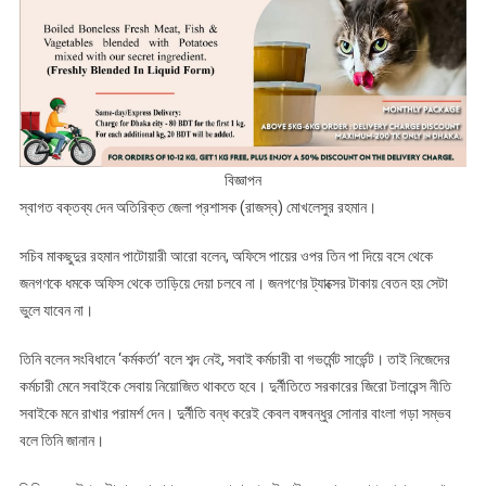
বিজ্ঞাপন
স্বাগত বক্তব্য দেন অতিরিক্ত জেলা প্রশাসক (রাজস্ব) মোখলেসুর রহমান।
সচিব মাকছুদুর রহমান পাটোয়ারী আরো বলেন, অফিসে পায়ের ওপর তিন পা দিয়ে বসে থেকে
জনগণকে ধমকে অফিস থেকে তাড়িয়ে দেয়া চলবে না। জনগণের ট্যাক্সের টাকায় বেতন হয় সেটা
ভুলে যাবেন না।
তিনি বলেন সংবিধানে ‘কর্মকর্তা’ বলে শব্দ নেই, সবাই কর্মচারী বা গভর্মেন্ট সার্ভেন্ট। তাই নিজেদের
কর্মচারী মেনে সবাইকে সেবায় নিয়োজিত থাকতে হবে। দুর্নীতিতে সরকারের জিরো টলারেন্স নীতি
সবাইকে মনে রাখার পরামর্শ দেন। দুর্নীতি বন্ধ করেই কেবল বঙ্গবন্ধুর সোনার বাংলা গড়া সম্ভব
বলে তিনি জানান।