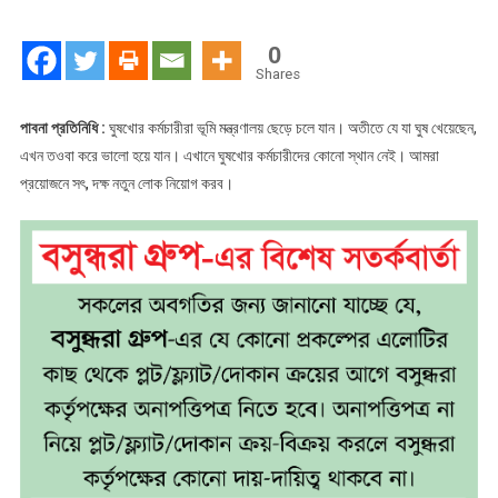
কর্মচারীরা
ভূমি
0
মন্ত্রণালয়
Shares
ছেড়ে
চলে
পাবনা প্রতিনিধি :
ঘুষখোর কর্মচারীরা ভূমি মন্ত্রণালয় ছেড়ে চলে যান। অতীতে যে যা ঘুষ খেয়েছেন,
যান
এখন তওবা করে ভালো হয়ে যান। এখানে ঘুষখোর কর্মচারীদের কোনো স্থান নেই। আমরা
প্রয়োজনে সৎ, দক্ষ নতুন লোক নিয়োগ করব।