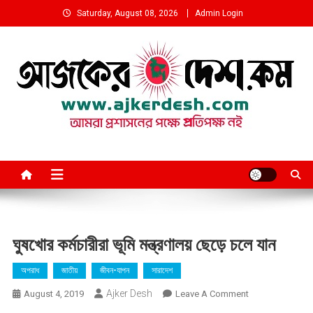
Skip
Saturday, August 08, 2026
Admin Login
to
content
আমরা প্রশাসনের পক্ষে প্রতিপক্ষ নই
ঘুষখোর কর্মচারীরা ভূমি মন্ত্রণালয় ছেড়ে চলে যান
অপরাধ
জাতীয়
জীবন-যাপন
সারাদেশ
Ajker Desh
On
August 4, 2019
Leave A Comment
ঘুষখোর