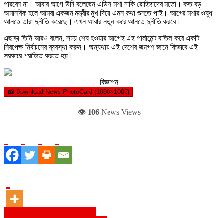
পারবেন না। আবার আগে উনি বলেছেন এডিস মশা নাকি রোহিঙ্গাদের মতো। কত বড়
অমানবিক হলে আমরা একজন মন্ত্রীর মুখ দিয়ে এমন কথা শুনতে পাই। আগের মশার ওষুধ
আনতে তারা দুর্নীতি করেছে। এখন আবার নতুন করে আনতে দুর্নীতি করবে।
এছাড়া তিনি আরও বলেন, সময় শেষ হওয়ার আগেই এই পার্লামেন্ট বাতিল করে একটি
নিরপেক্ষ নির্বাচনের ব্যবস্থা করুন। অন্যথায় এই দেশের জনগণ জানে কিভাবে এই
সরকারে পরাজিত করতে হয়।
বিজ্ঞাপন
📸 Download News PhotoCard (1080×1080)
👁️
106
News Views
Post
চিকিৎসকের পরামর্শ ছাড়া ডেঙ্গু টেস্ট নয়