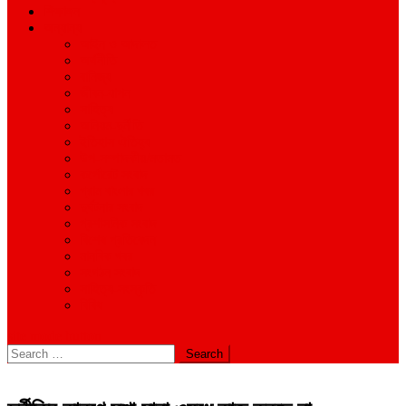
শিক্ষাঙ্গন
অন্যান্য
আইন ও আদালত
অর্থনীতি
বানিজ্য
জীবন-যাপন
সাহিত্য
অনিয়ম-দুর্নীতি
ইতিহাস ঐতিহ্য
উপ-সম্পাদকীয়/মতামত
কর্পোরেট সংবাদ
গ্রাম বাংলার খবর
দুর্ঘটনার সংবাদ
প্রশাসনিক সংবাদ
বিশেষ প্রতিবেদন
মানবিক খবর
সংগঠন সংবাদ
সাহিত্য-সংস্কৃতি
বিবিধ
site mode button
Search
for: