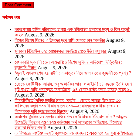
সর্বশেষ খবর
শরণখোলায় হামিম পরিবহনের চাপায় এক ইজিবাইক চালকের মৃত্যু ও তিন যাত্রী
আহত
August 9, 2026
নিজের বিশেষ দিনেও এতিমদের মুখে হাসি দেখতে চান আনভীর
August 9,
2026
জুলকান বিটডাউন ০২: রোমাঞ্চকর লড়াইয়ে মেতে উঠল বসুন্ধরা
August 9,
2026
বেসরকারি জ্বালানি তেল আমদানিতে বিশেষ সুবিধার অভিযোগ ভিত্তিহীন :
জ্বালানি বিভাগ
August 9, 2026
‘জুলাই এখনও শেষ হয় নাই’ : একাত্তর নিয়ে জামায়াতের প্রদর্শনীতে প্রশ্ন ?
August 9, 2026
১,৫১৬ কোটি টাকা আদায়, তবু অকার্যকর আরএফআইডি! ১৪ বছরেও তৈরি হয়নি
চুরি যাওয়া গাড়ি শনাক্তের অবকাঠামো, ৯৪ চেকপোস্টের বদলে হয়েছে মাত্র ১২
August 9, 2026
বিআরটিসিতে দৈনিক মজুরির টাকায় ‘কর্তন’ : জোয়ার সাহারা ডিপোতে ৩৩
কারিগরের মজুরি ৭০০ টাকার বদলে ৬০০—চেয়ারম্যানকে টাকা দেওয়ার
বিস্ফোরক দাবি ম্যানেজারের বিরুদ্ধে
August 9, 2026
অ্যাগ্রো ট্যুরিজমের স্বপ্ন দেখিয়ে শত কোটি টাকার বিনিয়োগ ফাঁদ ? ডায়মন্ড
রিসোর্টের বিরুদ্ধে এমএলএম কাঠামোয় অর্থ সংগ্রহের অভিযোগ, দিশেহারা
হাজারো বিনিয়োগকারী
August 9, 2026
এনবিআরের কাস্টমস-ভ্যাট প্রশাসনে বড় রদবদল : একযোগে ২০ যুগ্ম কমিশনারের