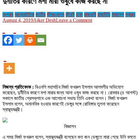
দুর্নীতির কারণে মশা মারা ওষুধে কাজ করছে না
অপরাধ
আন্তর্জাতিক
জাতীয়
জীবন-যাপন
জীবনী
ঢাকা
রাজধানী
রাজনীতি
সারাদেশ
স্বাস্থ্য
on
August 4, 2019
Ajker Desh
Leave a Comment
দুর্নীতির
কারণে
মশা
মারা
ওষুধে
কাজ
করছে
না
নিজস্ব প্রতিবেদক :
বিএনপি মহাসচিব মির্জা ফখরুল ইসলাম আলমগীর অভিযোগ
করেছেন, দুর্নীতির কারণে মশা মারার জন্য আনা ওষুধ কাজ করছে না। রোববার (৪ আগস্ট)
সকালে জাতীয় প্রেসক্লাবে এক আলোচনা সভায় তিনি একথা বলেন। মির্জা ফখরুল
ইসলাম বলেন, অমানবিক হওয়ার কারণেই ডেঙ্গুর সঙ্গে রোহিঙ্গার তুলনা করেছেন
স্বাস্থ্যমন্ত্রী।
বিজ্ঞাপন
এ সময় মির্জা ফখরুল বলেন, স্বাস্থ্যমন্ত্রী বলেছেন কত জন ডেঙ্গুতে মারা গেছে উনি বলতে