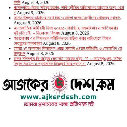
বদলি
August 9, 2026
পদোন্নতির দৌড়ে সাইদুর রহমান, নাকি দুর্নীতির অভিযোগের আড়ালে অন্য খেলা
?
August 9, 2026
আমান উল্লাহ আমানের সাথে নিশু ও মহিলা দলের নেত্রীদের সৌজন্য স্বাক্ষাৎ
August 8, 2026
আন্তর্জাতিক আদিবাসী দিবস ২০২৬: ন্যায়বিচার, সমঅধিকার ও জাতিসত্ত্বার
স্বীকৃতি চাই – নিকোলাস বিশ্বাস
August 8, 2026
শরণখোলায় এক শিক্ষককে শারীরিকভাবে লাঞ্ছিত করার অভিযোগে শিক্ষক
নেতৃবৃন্দের মানববন্ধন
August 8, 2026
ঢাকায় ২য় বাংলাদেশ লিবারেশন ওয়ার কোর্সের ৫৪তম কমিশনিং ও ফেলোশিপ ডে
উদ্‌যাপন
August 8, 2026
জঙ্গল সলিমপুরে কি রাষ্ট্রের ভেতরেই ‘আরেক রাষ্ট্র ’? : আইনশৃঙ্খলা, অবৈধ
বিদ্যুৎ সংযোগ ও প্রশাসনিক নিয়ন্ত্রণ নিয়ে প্রশ্ন ?
August 8, 2026
উপদেষ্টা সম্পাদক : খন্দকার আমিনুর রহমান
সম্পাদক ও প্রকাশক : আমিনুর রহমান বাদশাহ
আইন উপদেষ্টা : এস. এম. দৌলত -ই-খুদা
এ্যাডভোকেট বাংলাদেশ সুপ্রিম কোর্ট।