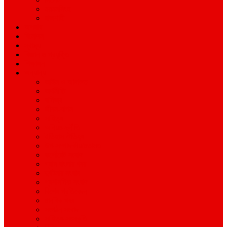
ময়মনসিংহ
রাজশাহী
অপরাধ
বিনোদন
স্বাস্থ্য
বিজ্ঞান ও প্রযুক্তি
শিক্ষাঙ্গন
অন্যান্য
আইন ও আদালত
অর্থনীতি
বানিজ্য
জীবন-যাপন
সাহিত্য
অনিয়ম-দুর্নীতি
ইতিহাস ঐতিহ্য
উপ-সম্পাদকীয়/মতামত
কর্পোরেট সংবাদ
গ্রাম বাংলার খবর
দুর্ঘটনার সংবাদ
প্রশাসনিক সংবাদ
বিশেষ প্রতিবেদন
মানবিক খবর
সংগঠন সংবাদ
সাহিত্য-সংস্কৃতি