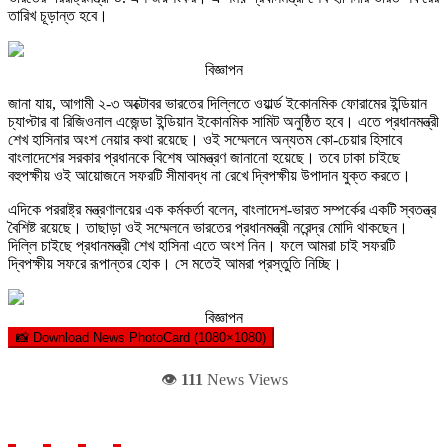
তারিখ চূড়ান্ত হবে।
বিজ্ঞাপন
জানা যায়, আগামী ২-৩ অক্টোবর ভারতের দিল্লিতে ওয়ার্ল্ড ইকোনমিক ফোরামের ইন্ডিয়ান
চ্যাপ্টার বা রিজিওনাল এজেন্ডা ইন্ডিয়ান ইকোনমিক সামিট অনুষ্ঠিত হবে। এতে প্রধানমন্ত্রী
শেখ হাসিনার অংশ নেয়ার কথা রয়েছে। ওই সম্মেলনে অন্যতম কো-চেয়ার হিসাবে
বাংলাদেশের সরকার প্রধানকে বিশেষ আমন্ত্রণ জানানো হয়েছে। তবে ঢাকা চাইছে
বহুপক্ষীয় ওই আয়োজনে সফরটি সীমাবদ্ধ না রেখে দ্বিপক্ষীয় উপাদান যুক্ত করতে।
এদিকে পররাষ্ট্র মন্ত্রণালয়ের এক কর্মকর্তা বলেন, বাংলাদেশ-ভারত সম্পর্কের একটি স্বতন্ত্র
বৈশিষ্ট রয়েছে। তাছাড়া ওই সম্মেলনে ভারতের প্রধানমন্ত্রী নরেন্দ্র মোদি থাকছেন।
দিল্লি চাইছে প্রধানমন্ত্রী শেখ হাসিনা এতে অংশ নিন। ফলে আমরা চাই সফরটি
দ্বিপক্ষীয় সফরে রূপান্তর হোক। সে মতেই আমরা প্রস্তুতি নিচ্ছি।
বিজ্ঞাপন
📸 Download News PhotoCard (1080×1080)
👁️
111
News Views