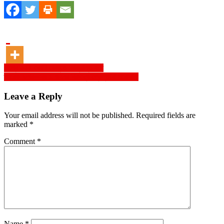
Post
বিশ্বে ২২৫ কোটি ডেঙ্গুতে আক্রান্ত হবে
তারেক-ফখরুলসহ ৯ জনের বিরুদ্ধে গ্রেপ্তারি পরোয়ানা
navigation
Leave a Reply
Your email address will not be published.
Required fields are
marked
*
Comment
*
Name
*