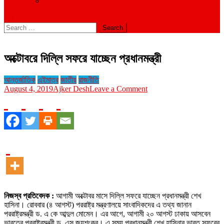
বিবিধ
site mode button
Search
for:
অক্টোবরে দিল্লি সফরে যাচ্ছেন প্রধানমন্ত্রী
আন্তর্জাতিক
এইমাত্র
জাতীয়
রাজনীতি
on
August 4, 2019
Ajker Desh
Leave a Comment
অক্টোবরে
দিল্লি
সফরে
যাচ্ছেন
প্রধানমন্ত্রী
নিজস্ব প্রতিবেদক :
আগামী অক্টোবর মাসে দিল্লি সফরে যাচ্ছেন প্রধানমন্ত্রী শেখ
হাসিনা। রোববার (৪ আগস্ট) পররাষ্ট্র মন্ত্রণালয়ে সাংবাদিকদের এ তথ্য জানান
পররাষ্ট্রমন্ত্রী ড. এ কে আব্দুল মোমেন। এর আগে, আগামী ২০ আগস্ট ঢাকায় আসবেন
ভারতের পররাষ্ট্রমন্ত্রী ড. এস জয়শংকর। এ সময় প্রধানমন্ত্রী শেখ হাসিনার ভারত সফরের