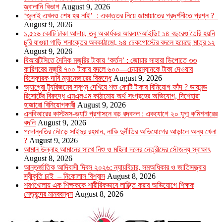
জ্বালানি বিভাগ
August 9, 2026
‘জুলাই এখনও শেষ হয় নাই’ : একাত্তর নিয়ে জামায়াতের প্রদর্শনীতে প্রশ্ন ?
August 9, 2026
১,৫১৬ কোটি টাকা আদায়, তবু অকার্যকর আরএফআইডি! ১৪ বছরেও তৈরি হয়নি
চুরি যাওয়া গাড়ি শনাক্তের অবকাঠামো, ৯৪ চেকপোস্টের বদলে হয়েছে মাত্র ১২
August 9, 2026
বিআরটিসিতে দৈনিক মজুরির টাকায় ‘কর্তন’ : জোয়ার সাহারা ডিপোতে ৩৩
কারিগরের মজুরি ৭০০ টাকার বদলে ৬০০—চেয়ারম্যানকে টাকা দেওয়ার
বিস্ফোরক দাবি ম্যানেজারের বিরুদ্ধে
August 9, 2026
অ্যাগ্রো ট্যুরিজমের স্বপ্ন দেখিয়ে শত কোটি টাকার বিনিয়োগ ফাঁদ ? ডায়মন্ড
রিসোর্টের বিরুদ্ধে এমএলএম কাঠামোয় অর্থ সংগ্রহের অভিযোগ, দিশেহারা
হাজারো বিনিয়োগকারী
August 9, 2026
এনবিআরের কাস্টমস-ভ্যাট প্রশাসনে বড় রদবদল : একযোগে ২০ যুগ্ম কমিশনারের
বদলি
August 9, 2026
পদোন্নতির দৌড়ে সাইদুর রহমান, নাকি দুর্নীতির অভিযোগের আড়ালে অন্য খেলা
?
August 9, 2026
আমান উল্লাহ আমানের সাথে নিশু ও মহিলা দলের নেত্রীদের সৌজন্য স্বাক্ষাৎ
August 8, 2026
আন্তর্জাতিক আদিবাসী দিবস ২০২৬: ন্যায়বিচার, সমঅধিকার ও জাতিসত্ত্বার
স্বীকৃতি চাই – নিকোলাস বিশ্বাস
August 8, 2026
শরণখোলায় এক শিক্ষককে শারীরিকভাবে লাঞ্ছিত করার অভিযোগে শিক্ষক
নেতৃবৃন্দের মানববন্ধন
August 8, 2026