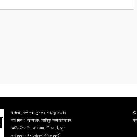
উপদেষ্টা সম্পাদক : খন্দকার আমিনুর রহমান
© 
সম্পাদক ও প্রকাশক : আমিনুর রহমান বাদশাহ
ব্
আইন উপদেষ্টা : এস. এম. দৌলত -ই-খুদা
এ্যাডভোকেট বাংলাদেশ সুপ্রিম কোর্ট।