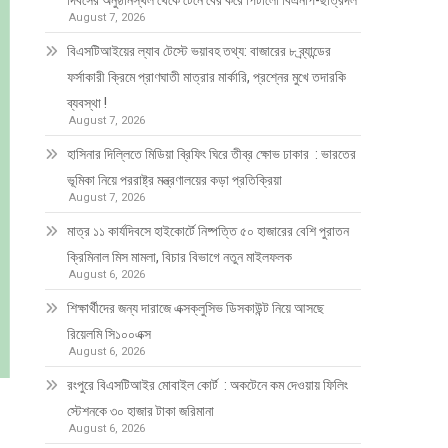
দিবসের অনুষ্ঠানস্থল থেকে টেনে বের করে পিটালো বিএনপি-ছাত্রদল
August 7, 2026
বিএসটিআইয়ের ল্যাব টেস্টে ভয়াবহ তথ্য: বাজারের ৮ ব্র্যান্ডের
ফর্সাকারী ক্রিমে প্রাণঘাতী মাত্রার মার্কারি, প্রশ্নের মুখে তদারকি
ব্যবস্থা !
August 7, 2026
হাসিনার দিল্লিতে মিডিয়া ব্রিফিং ঘিরে তীব্র ক্ষোভ ঢাকার : ভারতের
ভূমিকা নিয়ে পররাষ্ট্র মন্ত্রণালয়ের কড়া প্রতিক্রিয়া
August 7, 2026
মাত্র ১১ কার্যদিবসে হাইকোর্টে নিষ্পত্তি ৫০ হাজারের বেশি পুরাতন
ক্রিমিনাল মিস মামলা, বিচার বিভাগে নতুন মাইলফলক
August 6, 2026
শিক্ষার্থীদের জন্য দারাজে এক্সক্লুসিভ ডিসকাউন্ট নিয়ে আসছে
রিয়েলমি সি১০০এক্স
August 6, 2026
রংপুরে বিএসটিআইর মোবাইল কোর্ট : অকটেনে কম দেওয়ায় ফিলিং
স্টেশনকে ৩০ হাজার টাকা জরিমানা
August 6, 2026