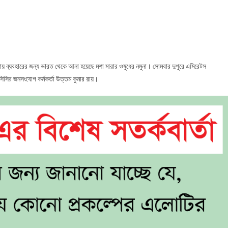
েছে
র
 ব্যবহারের জন্য ভারত থেকে আনা হয়েছে মশা মারার ওষুধের নমুনা। সোমবার দুপুরে এমিরেটস
িসির জনসংযোগ কর্মকর্তা উত্তম কুমার রায়।