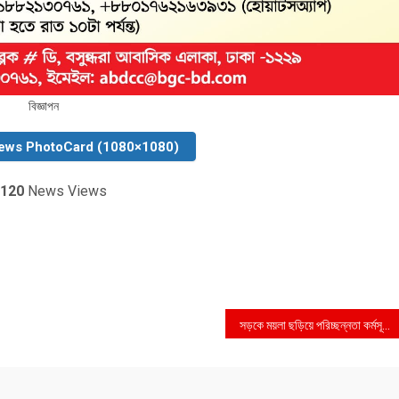
বিজ্ঞাপন
ews PhotoCard (1080×1080)
120
News Views
সড়কে ময়লা ছড়িয়ে পরিচ্ছন্নতা কর্মসূচির উদ্বোধন