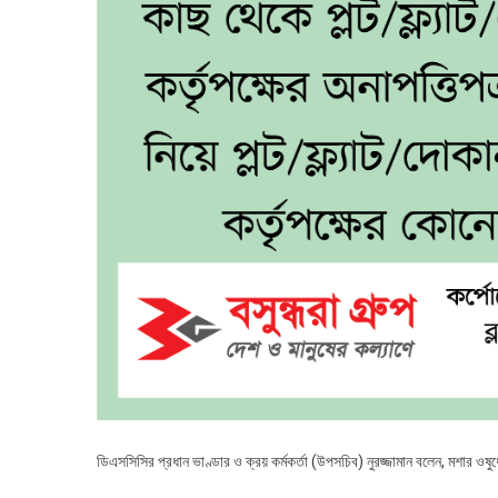
ডিএসসিসির প্রধান ভাণ্ডার ও ক্রয় কর্মকর্তা (উপসচিব) নুরজ্জামান বলেন, মশার 