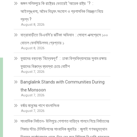
জঙ্গল সলিমপুরে কি রাষ্ট্রের ভেতরেই ‘আরেক রাষ্ট্র ’? :
আইনশৃঙ্খলা, অবৈধ বিদ্যুৎ সংযোগ ও প্রশাসনিক নিয়ন্ত্রণ নিয়ে
প্রশ্ন ?
August 8, 2026
যাত্রাবাড়ীতে ডিএনসি’র ঝটিকা অভিযান : সোহাগ এক্সপ্রেসে ১০০
বোতল ফেনসিডিলসহ গ্রেপ্তার ১
August 8, 2026
ফুয়াদের বক্তব্য ‘বিদ্বেষপূর্ণ’ : ঢাকা বিশ্ববিদ্যালয়ের সুনাম রক্ষায়
ফুয়াদের বিরুদ্ধে ব্যবস্থা চেয়ে নোটিশ
August 7, 2026
Banglalink Stands with Communities During
the Monsoon
August 7, 2026
বর্ষায় মানুষের পাশে বাংলালিংক
August 7, 2026
সাংবাদিক নির্যাতন- উলিপুরে পেশাগত দায়িত্ব পালনে গিয়ে নির্যাতনের
শিকার স্টার টেলিভিশনের সাংবাদিক জুবাইর : জুলাই গণঅভ্যুত্থান