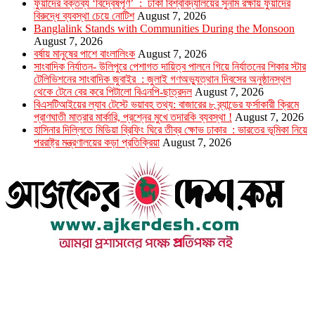
ফুয়াদের বক্তব্য ‘বিদ্বেষপূর্ণ’ : ঢাকা বিশ্ববিদ্যালয়ের সুনাম রক্ষায় ফুয়াদের
বিরুদ্ধে ব্যবস্থা চেয়ে নোটিশ
August 7, 2026
Banglalink Stands with Communities During the Monsoon
August 7, 2026
বর্ষায় মানুষের পাশে বাংলালিংক
August 7, 2026
সাংবাদিক নির্যাতন- উলিপুরে পেশাগত দায়িত্ব পালনে গিয়ে নির্যাতনের শিকার স্টার
টেলিভিশনের সাংবাদিক জুবাইর : জুলাই গণঅভ্যুত্থান দিবসের অনুষ্ঠানস্থল
থেকে টেনে বের করে পিটালো বিএনপি-ছাত্রদল
August 7, 2026
বিএসটিআইয়ের ল্যাব টেস্টে ভয়াবহ তথ্য: বাজারের ৮ ব্র্যান্ডের ফর্সাকারী ক্রিমে
প্রাণঘাতী মাত্রার মার্কারি, প্রশ্নের মুখে তদারকি ব্যবস্থা !
August 7, 2026
হাসিনার দিল্লিতে মিডিয়া ব্রিফিং ঘিরে তীব্র ক্ষোভ ঢাকার : ভারতের ভূমিকা নিয়ে
পররাষ্ট্র মন্ত্রণালয়ের কড়া প্রতিক্রিয়া
August 7, 2026
উপদেষ্টা সম্পাদক : খন্দকার আমিনুর রহমান
সম্পাদক ও প্রকাশক : আমিনুর রহমান বাদশাহ
আইন উপদেষ্টা : এস. এম. দৌলত -ই-খুদা
এ্যাডভোকেট বাংলাদেশ সুপ্রিম কোর্ট।
সম্পাদকীয় ও বাণিজ্যিক কার্যালয়