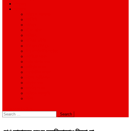
শিক্ষাঙ্গন
অন্যান্য
আইন ও আদালত
অর্থনীতি
বানিজ্য
জীবন-যাপন
সাহিত্য
অনিয়ম-দুর্নীতি
ইতিহাস ঐতিহ্য
উপ-সম্পাদকীয়/মতামত
কর্পোরেট সংবাদ
গ্রাম বাংলার খবর
দুর্ঘটনার সংবাদ
প্রশাসনিক সংবাদ
বিশেষ প্রতিবেদন
মানবিক খবর
সংগঠন সংবাদ
সাহিত্য-সংস্কৃতি
বিবিধ
site mode button
Search
for: