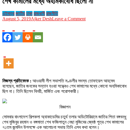
শেখ কামালের মধ্যে অহমিকাবোধ ছিলো না
এইমাত্র
জাতীয়
ঢাকা
রাজধানী
রাজনীতি
on
August 5, 2019
Ajker Desh
Leave a Comment
শেখ
কামালের
মধ্যে
অহমিকাবোধ
ছিলো
না
নিজস্ব প্রতিবেদক :
আওয়ামী লীগ সভাপতি মণ্ডলীর সদস্য তোফায়েল আহমেদ
বলেছেন, জাতির জনকের সন্তান হওয়া সত্ত্বেও শেখ কামালের মধ্যে কোনো অহমিকাবোধ
ছিল না। তিনি ছিলেন বিনয়ী, মার্জিত এবং পরোপকারী।
বিজ্ঞাপন
সোমবার বাংলাদেশ শিল্পকলা অ্যাকাডেমির চতুর্থ তলার অডিটোরিয়ামে জাতির পিতা বঙ্গবন্ধু
শেখ মুজিবুর রহমান ও বঙ্গমাতা শেখ ফজিলাতুন নেছা মুজিবের জ্যেষ্ঠ পুত্র শেখ কামালের
৭১তম জন্মদিন উপলক্ষে এক আলোচনা সভায় তিনি এসব কথা বলেন।