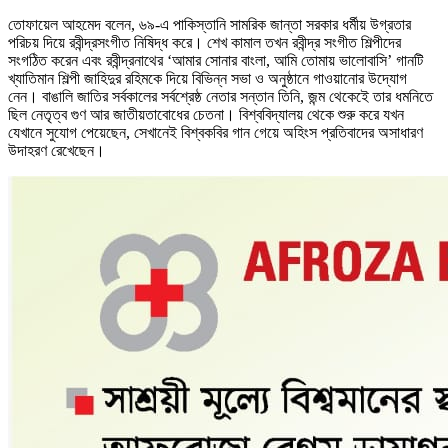
তোফায়েল আহমেদ বলেন, ৬৯-এ পাকিস্তানি সামরিক জান্তা সরকার ধর্মীয় উগ্রতার
পরিচয় দিয়ে রবীন্দ্রসংগীত নিষিদ্ধ করে। শেখ কামাল তখন রবীন্দ্র সংগীত শিল্পীদের
সংগঠিত করেন এবং রবীন্দ্রনাথের ‘আমার সোনার বাংলা, আমি তোমায় ভালোবাসি’ গানটি
খ্যাতিমান শিল্পী জাহিদুর রহিমকে দিয়ে বিভিন্ন সভা ও অনুষ্ঠানে গাওয়ানোর উদ্যোগ
নেন। বাঙালি জাতির সর্বকালের সর্বশ্রেষ্ঠ নেতার সন্তান তিনি, জন্ম থেকেইে তার ধমনিতে
ছিল নেতৃত্ব গুণ আর জাতীয়তাবোধের চেতনা। বিশ্ববিদ্যালয় থেকে শুরু করে যখন
যেখানে সুযোগ পেয়েছেন, সেখানেই বিশ্বকবির গান গেয়ে অহিংস প্রতিবাদের অসাধারণ
উদাহরণ রেখেছেন।