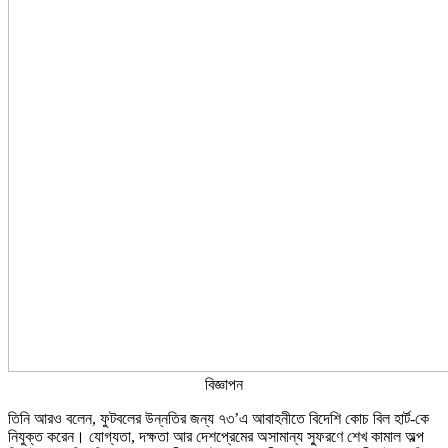
বিজ্ঞাপন
তিনি আরও বলেন, ফুটবলের উন্নতির জন্য ৭৩’এ আবাহনীতে বিদেশি কোচ বিল হার্ট-কে
নিযুক্ত করেন। যোগ্যতা, দক্ষতা আর দেশপ্রেমের অসামান্য স্ফুরণে শেখ কামাল অল্প