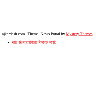
২৬ বঙ্গবন্ধু অ্যাভিনিউ
ব্যাভিলন সেন্টার (৩য় তলা),ঢাকা ১০০০।
ফোনঃ ০১৭১৫৮৮০২৭৭
সম্পাদক ইমেইল : arbadshah12@gmail.com
arbadshah1975@gmail.com
ইমেইল : ajkerdeshnews@gmail.com
© সর্বস্বত্ব সংরক্ষিত। এই ওয়েবসাইটের কোন লেখা, ছবি, ভিডিও অনুমতি ছাড়া ব্যবহার বেআইনি ।
ajkerdesh.com
|
Theme: News Portal by
Mystery Themes
.
কারিগরি সহযোগিতায় সীমান্ত আইটি