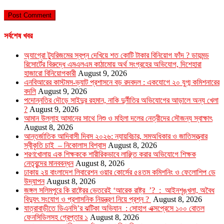
সর্বশেষ খবর
অ্যাগ্রো ট্যুরিজমের স্বপ্ন দেখিয়ে শত কোটি টাকার বিনিয়োগ ফাঁদ ? ডায়মন্ড
রিসোর্টের বিরুদ্ধে এমএলএম কাঠামোয় অর্থ সংগ্রহের অভিযোগ, দিশেহারা
হাজারো বিনিয়োগকারী
August 9, 2026
এনবিআরের কাস্টমস-ভ্যাট প্রশাসনে বড় রদবদল : একযোগে ২০ যুগ্ম কমিশনারের
বদলি
August 9, 2026
পদোন্নতির দৌড়ে সাইদুর রহমান, নাকি দুর্নীতির অভিযোগের আড়ালে অন্য খেলা
?
August 9, 2026
আমান উল্লাহ আমানের সাথে নিশু ও মহিলা দলের নেত্রীদের সৌজন্য স্বাক্ষাৎ
August 8, 2026
আন্তর্জাতিক আদিবাসী দিবস ২০২৬: ন্যায়বিচার, সমঅধিকার ও জাতিসত্ত্বার
স্বীকৃতি চাই – নিকোলাস বিশ্বাস
August 8, 2026
শরণখোলায় এক শিক্ষককে শারীরিকভাবে লাঞ্ছিত করার অভিযোগে শিক্ষক
নেতৃবৃন্দের মানববন্ধন
August 8, 2026
ঢাকায় ২য় বাংলাদেশ লিবারেশন ওয়ার কোর্সের ৫৪তম কমিশনিং ও ফেলোশিপ ডে
উদ্‌যাপন
August 8, 2026
জঙ্গল সলিমপুরে কি রাষ্ট্রের ভেতরেই ‘আরেক রাষ্ট্র ’? : আইনশৃঙ্খলা, অবৈধ
বিদ্যুৎ সংযোগ ও প্রশাসনিক নিয়ন্ত্রণ নিয়ে প্রশ্ন ?
August 8, 2026
যাত্রাবাড়ীতে ডিএনসি’র ঝটিকা অভিযান : সোহাগ এক্সপ্রেসে ১০০ বোতল
ফেনসিডিলসহ গ্রেপ্তার ১
August 8, 2026