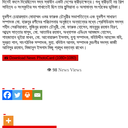
দিনেই বদলে দিয়েছিলেন সদ্য স্বাধীন একটা দেশের ক্রীড়াক্ষেত্র। শুধু ক্রীড়াই নয় শিল্প
সাহিত্য ও সংস্কৃতির সব শাখাতেই ছিল তার মুন্সিয়ানা ও অসামান্য সংগঠকের ভূমিকা।
যুবলীগ চেয়ারম্যান মোহাম্মদ ওমর ফারুক চৌধুরীর সভাপতিত্বে এবং যুবলীগ সাধারণ
সম্পাদক মো. হারুনুর রশীদের পরিচালনায় অনুষ্ঠানে অন্যান্যের মধ্যে প্রেসিডিয়াম সদস্য
শহীদ সেরনিয়াবাত, মুজিবুর রহমান চৌধুরী, মো. ফারুক হোসেন, মাহবুবুর রহমান হিরণ,
আব্দুস সাত্তার মাসুদ, মো. আতাউর রহমান, অধ্যাপক এবিএম আমজাদ হোসেন,
শাহজাহান ভূইয়া মাখন, মো. আনোয়ারুল ইসলাম, যুগ্ম সম্পাদক, মহিউদ্দীন আহমেদ মহি,
সুব্রত পাল, সাংগঠনিক সম্পাদক, মুহা. বদিউল আলম, সম্পাদক মন্ডলীর সদস্য কাজী
আনিসুর রহমান, মিজানুল ইসলাম মিজু প্রমুখ বক্তব্য রাখেন।
📸 Download News PhotoCard (1080×1080)
👁️
98
News Views