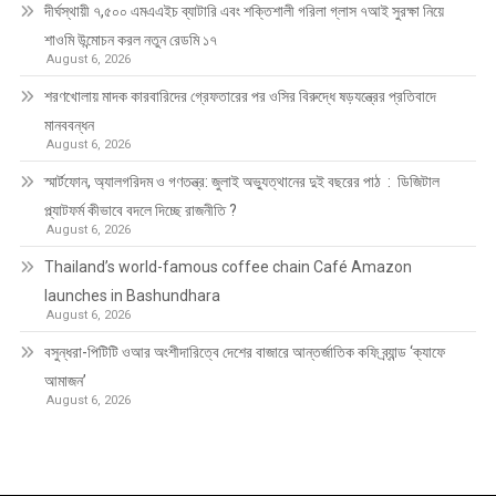
দীর্ঘস্থায়ী ৭,৫০০ এমএএইচ ব্যাটারি এবং শক্তিশালী গরিলা গ্লাস ৭আই সুরক্ষা নিয়ে
শাওমি উন্মোচন করল নতুন রেডমি ১৭
August 6, 2026
শরণখোলায় মাদক কারবারিদের গ্রেফতারের পর ওসির বিরুদ্ধে ষড়যন্ত্রের প্রতিবাদে
মানববন্ধন
August 6, 2026
স্মার্টফোন, অ্যালগরিদম ও গণতন্ত্র: জুলাই অভ্যুত্থানের দুই বছরের পাঠ : ডিজিটাল
প্ল্যাটফর্ম কীভাবে বদলে দিচ্ছে রাজনীতি ?
August 6, 2026
Thailand’s world-famous coffee chain Café Amazon
launches in Bashundhara
August 6, 2026
বসুন্ধরা-পিটিটি ওআর অংশীদারিত্বে দেশের বাজারে আন্তর্জাতিক কফি ব্র্যান্ড ‘ক্যাফে
আমাজন’
August 6, 2026