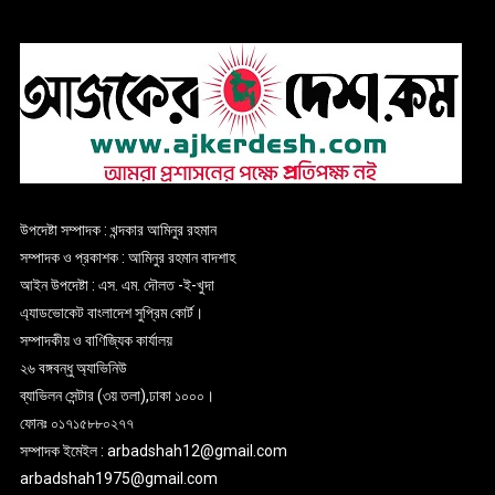
উপদেষ্টা সম্পাদক : খন্দকার আমিনুর রহমান
সম্পাদক ও প্রকাশক : আমিনুর রহমান বাদশাহ
আইন উপদেষ্টা : এস. এম. দৌলত -ই-খুদা
এ্যাডভোকেট বাংলাদেশ সুপ্রিম কোর্ট।
সম্পাদকীয় ও বাণিজ্যিক কার্যালয়
২৬ বঙ্গবন্ধু অ্যাভিনিউ
ব্যাভিলন সেন্টার (৩য় তলা),ঢাকা ১০০০।
ফোনঃ ০১৭১৫৮৮০২৭৭
সম্পাদক ইমেইল : arbadshah12@gmail.com
arbadshah1975@gmail.com