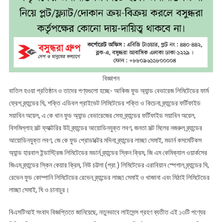
বিজ্ঞাপন
বাতিল হওয়া প্রতিষ্ঠান ও তাদের পণ্যগুলো হচ্ছে- আকিজ ফুড অ্যান্ড বেভারেজ লিমিটেডের ফার্ম
ফ্রেশ ব্র্যান্ডের ঘি, শক্তি এডিবল প্রাইভেট লিমিটেডের শক্তি ও কিচেনা ব্র্যান্ডের ফর্টিফাইড
সয়াবিন অয়েল, এ কে খান ফুড অ্যান্ড বেভারেজের সেফ ব্র্যান্ডের ফর্টিফাইড সয়াবিন অয়েল,
বিসমিল্লাহ সল্ট ফ্যাক্টরির উট ব্র্যান্ডের আয়োডিনযুক্ত লবণ, জনতা সল্ট মিলের নজরুল ব্র্যান্ডের
আয়োডিনযুক্ত লবণ, জে কে ফুড প্রোডাক্টের মদিনা ব্র্যান্ডের লাচ্ছা সেমাই, মডার্ন কসমেটিকস
অ্যান্ড হারবাল ইন্ডাস্ট্রিজ লিমিটেডের মডার্ন ব্র্যান্ডের স্কিন ক্রিম, জি এম কেমিক্যাল ওয়ার্কসের
জিএম ব্র্যান্ডের স্কিন কেয়ার ক্রিম, নিউ চট্টলা (প্রা.) লিমিটেডের এরাবিয়ান স্পেশাল ব্র্যান্ডের ঘি,
রেভেন ফুড কোম্পানি লিমিটেডের রেভেন ব্র্যান্ডের লাচ্ছা সেমাই ও খাজানা এবং মিঠাই লিমিটেডের
লাচ্ছা সেমাই, ঘি ও চানাচুর।
বিএসটিআই সংবাদ বিজ্ঞপ্তিতে জানিয়েছে, নতুনভাবে লাইসেন্স গ্রহণ ব্যতীত এই ১৩টি পণ্যের