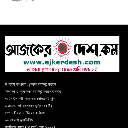
August 6, 2026
উপদেষ্টা সম্পাদক : খন্দকার আমিনুর রহমান
সম্পাদক ও প্রকাশক : আমিনুর রহমান বাদশাহ
আইন উপদেষ্টা : এস. এম. দৌলত -ই-খুদা
এ্যাডভোকেট বাংলাদেশ সুপ্রিম কোর্ট।
সম্পাদকীয় ও বাণিজ্যিক কার্যালয়
২৬ বঙ্গবন্ধু অ্যাভিনিউ
ব্যাভিলন সেন্টার (৩য় তলা),ঢাকা ১০০০।