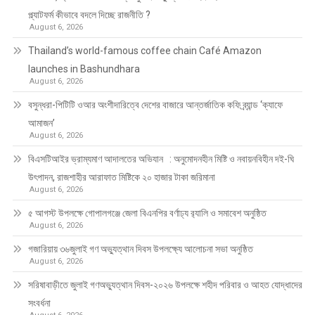
প্ল্যাটফর্ম কীভাবে বদলে দিচ্ছে রাজনীতি ?
August 6, 2026
Thailand’s world-famous coffee chain Café Amazon
launches in Bashundhara
August 6, 2026
বসুন্ধরা-পিটিটি ওআর অংশীদারিত্বে দেশের বাজারে আন্তর্জাতিক কফি ব্র্যান্ড ‘ক্যাফে
আমাজন’
August 6, 2026
বিএসটিআইর ভ্রাম্যমাণ আদালতের অভিযান : অনুমোদনহীন মিষ্টি ও নবায়নবিহীন দই-ঘি
উৎপাদন, রাজশাহীর আরাফাত মিষ্টিকে ২০ হাজার টাকা জরিমানা
August 6, 2026
৫ আগস্ট উপলক্ষে গোপালগঞ্জে জেলা বিএনপির বর্ণাঢ্য র‍্যালি ও সমাবেশ অনুষ্ঠিত
August 6, 2026
গজারিয়ায় ৩৬জুলাই গণ অভ্যুত্থান দিবস উপলক্ষ্যে আলোচনা সভা অনুষ্ঠিত
August 6, 2026
সরিষাবাড়ীতে জুলাই গণঅভ্যুত্থান দিবস-২০২৬ উপলক্ষে শহীদ পরিবার ও আহত যোদ্ধাদের
সংবর্ধনা