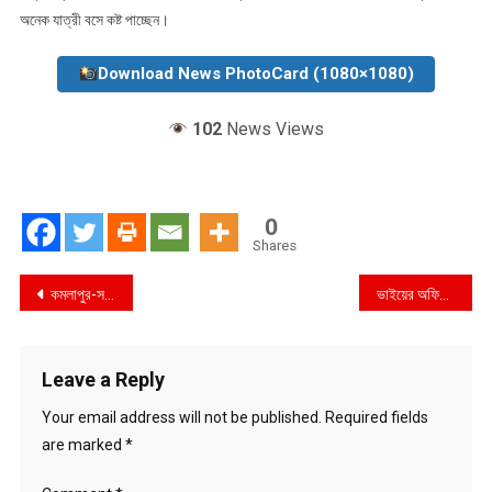
অনেক যাত্রী বসে কষ্ট পাচ্ছেন।
Download News PhotoCard (1080×1080)
102
News Views
0
Shares
Post
কমলাপুর-সদরঘাটে মানুষের ঢল
ভাইয়ের অফিসে এসে ১৪ তলা থেকে পড়ে বোনের মৃত্যু
navigation
Leave a Reply
Your email address will not be published.
Required fields
are marked
*