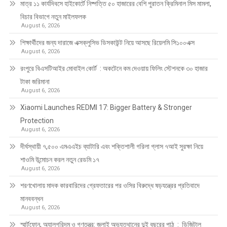
মাত্র ১১ কার্যদিবসে হাইকোর্টে নিষ্পত্তি ৫০ হাজারের বেশি পুরাতন ক্রিমিনাল মিস মামলা,
বিচার বিভাগে নতুন মাইলফলক
August 6, 2026
শিক্ষার্থীদের জন্য দারাজে এক্সক্লুসিভ ডিসকাউন্ট নিয়ে আসছে রিয়েলমি সি১০০এক্স
August 6, 2026
রংপুরে বিএসটিআইর মোবাইল কোর্ট : অকটেনে কম দেওয়ায় ফিলিং স্টেশনকে ৩০ হাজার
টাকা জরিমানা
August 6, 2026
Xiaomi Launches REDMI 17: Bigger Battery & Stronger
Protection
August 6, 2026
দীর্ঘস্থায়ী ৭,৫০০ এমএএইচ ব্যাটারি এবং শক্তিশালী গরিলা গ্লাস ৭আই সুরক্ষা নিয়ে
শাওমি উন্মোচন করল নতুন রেডমি ১৭
August 6, 2026
শরণখোলায় মাদক কারবারিদের গ্রেফতারের পর ওসির বিরুদ্ধে ষড়যন্ত্রের প্রতিবাদে
মানববন্ধন
August 6, 2026
স্মার্টফোন, অ্যালগরিদম ও গণতন্ত্র: জুলাই অভ্যুত্থানের দুই বছরের পাঠ : ডিজিটাল