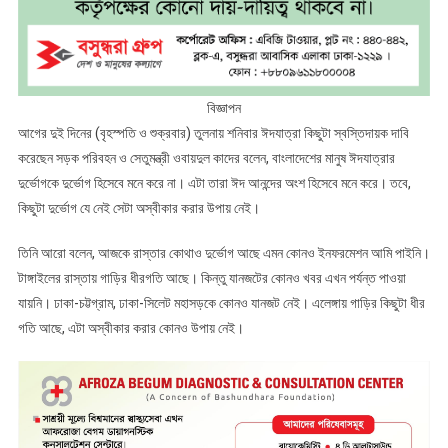
বিজ্ঞাপন
আগের দুই দিনের (বৃহস্পতি ও শুক্রবার) তুলনায় শনিবার ঈদযাত্রা কিছুটা স্বস্তিদায়ক দাবি
করেছেন সড়ক পরিবহন ও সেতুমন্ত্রী ওবায়দুল কাদের বলেন, বাংলাদেশের মানুষ ঈদযাত্রার
দুর্ভোগকে দুর্ভোগ হিসেবে মনে করে না। এটা তারা ঈদ আনন্দের অংশ হিসেবে মনে করে। তবে,
কিছুটা দুর্ভোগ যে নেই সেটা অস্বীকার করার উপায় নেই।
তিনি আরো বলেন, আজকে রাস্তার কোথাও দুর্ভোগ আছে এমন কোনও ইনফরমেশন আমি পাইনি।
টাঙ্গাইলের রাস্তায় গাড়ির ধীরগতি আছে। কিন্তু যানজটের কোনও খবর এখন পর্যন্ত পাওয়া
যায়নি। ঢাকা-চট্টগ্রাম, ঢাকা-সিলেট মহাসড়কে কোনও যানজট নেই। এলেঙ্গায় গাড়ির কিছুটা ধীর
গতি আছে, এটা অস্বীকার করার কোনও উপায় নেই।