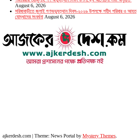
August 6, 2026
সরিষাবাড়ীতে জুলাই গণঅভ্যুত্থান দিবস-২০২৬ উপলক্ষে শহীদ পরিবার ও আহত
যোদ্ধাদের সংবর্ধনা
August 6, 2026
উপদেষ্টা সম্পাদক : খন্দকার আমিনুর রহমান
সম্পাদক ও প্রকাশক : আমিনুর রহমান বাদশাহ
আইন উপদেষ্টা : এস. এম. দৌলত -ই-খুদা
এ্যাডভোকেট বাংলাদেশ সুপ্রিম কোর্ট।
সম্পাদকীয় ও বাণিজ্যিক কার্যালয়
২৬ বঙ্গবন্ধু অ্যাভিনিউ
ব্যাভিলন সেন্টার (৩য় তলা),ঢাকা ১০০০।
ফোনঃ ০১৭১৫৮৮০২৭৭
সম্পাদক ইমেইল : arbadshah12@gmail.com
arbadshah1975@gmail.com
ইমেইল : ajkerdeshnews@gmail.com
© সর্বস্বত্ব সংরক্ষিত। এই ওয়েবসাইটের কোন লেখা, ছবি, ভিডিও অনুমতি ছাড়া ব্যবহার বেআইনি ।
ajkerdesh.com
|
Theme: News Portal by
Mystery Themes
.