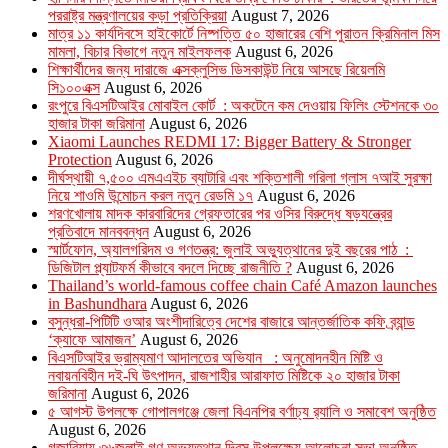
পররাষ্ট্র মন্ত্রণালয়ের কড়া প্রতিক্রিয়া
August 7, 2026
মাত্র ১১ কার্যদিবসে হাইকোর্টে নিষ্পত্তি ৫০ হাজারের বেশি পুরাতন ক্রিমিনাল মিস
মামলা, বিচার বিভাগে নতুন মাইলফলক
August 6, 2026
শিক্ষার্থীদের জন্য দারাজে এক্সক্লুসিভ ডিসকাউন্ট নিয়ে আসছে রিয়েলমি
সি১০০এক্স
August 6, 2026
রংপুরে বিএসটিআইর মোবাইল কোর্ট : অকটেনে কম দেওয়ায় ফিলিং স্টেশনকে ৩০
হাজার টাকা জরিমানা
August 6, 2026
Xiaomi Launches REDMI 17: Bigger Battery & Stronger
Protection
August 6, 2026
দীর্ঘস্থায়ী ৭,৫০০ এমএএইচ ব্যাটারি এবং শক্তিশালী গরিলা গ্লাস ৭আই সুরক্ষা
নিয়ে শাওমি উন্মোচন করল নতুন রেডমি ১৭
August 6, 2026
শরণখোলায় মাদক কারবারিদের গ্রেফতারের পর ওসির বিরুদ্ধে ষড়যন্ত্রের
প্রতিবাদে মানববন্ধন
August 6, 2026
স্মার্টফোন, অ্যালগরিদম ও গণতন্ত্র: জুলাই অভ্যুত্থানের দুই বছরের পাঠ :
ডিজিটাল প্ল্যাটফর্ম কীভাবে বদলে দিচ্ছে রাজনীতি ?
August 6, 2026
Thailand’s world-famous coffee chain Café Amazon launches
in Bashundhara
August 6, 2026
বসুন্ধরা-পিটিটি ওআর অংশীদারিত্বে দেশের বাজারে আন্তর্জাতিক কফি ব্র্যান্ড
‘ক্যাফে আমাজন’
August 6, 2026
বিএসটিআইর ভ্রাম্যমাণ আদালতের অভিযান : অনুমোদনহীন মিষ্টি ও
নবায়নবিহীন দই-ঘি উৎপাদন, রাজশাহীর আরাফাত মিষ্টিকে ২০ হাজার টাকা
জরিমানা
August 6, 2026
৫ আগস্ট উপলক্ষে গোপালগঞ্জে জেলা বিএনপির বর্ণাঢ্য র‍্যালি ও সমাবেশ অনুষ্ঠিত
August 6, 2026
গজারিয়ায় ৩৬জুলাই গণ অভ্যুত্থান দিবস উপলক্ষ্যে আলোচনা সভা অনুষ্ঠিত