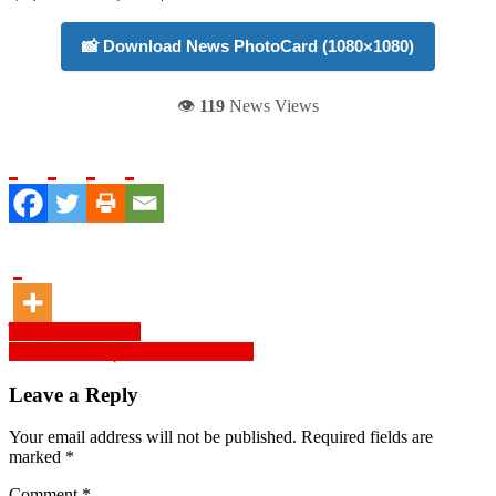
📸 Download News PhotoCard (1080×1080)
👁️
119
News Views
Post
টাইগারদের কোচ ডমিঙ্গো
কেবিন দিতে অস্বীকৃতি, ঢাকাগামী লঞ্চে হামলা
navigation
Leave a Reply
Your email address will not be published.
Required fields are
marked
*
Comment
*