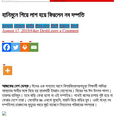
for:
হানিমুনে গিয়ে লাশ হয়ে ফিরলেন নব দম্পতি
অন্যান্য
এইমাত্র
জাতীয়
জীবন-যাপন
জীবনী
সারাদেশ
সিলেট
on
August 17, 2019
Ajker Desh
Leave a Comment
হানিমুনে
গিয়ে
লাশ
হয়ে
ফিরলেন
নব
দম্পতি
আজকের দেশ ডেস্ক :
ঈদের এক সপ্তাহ আগে বিশ্ববিদ্যালয়পড়ুয়া শিক্ষার্থী সাদিয়া
আক্তার সাথীর সঙ্গে বিয়ে হয় ব্যবসায়ী ইমরান হোসেনের। বিয়ের পর ঈদ উৎসব পালন।
তারপর হানিমুন। তবে বাড়ি ফেরা হলো না এই দম্পতির। পথেই বাসের চাপায় পৃষ্ট হয়ে না
ফেরার দেশে তারা। মেহেদির রঙ এখনো মুছেনি, যায়নি বিয়ে বাড়ির ধুম। এরই মধ্যে নব
দম্পতিসহ চারজনের মৃত্যুর খবরে মূর্ছা যাচ্ছেন নিহতদের পরিবারের সদস্যরা।