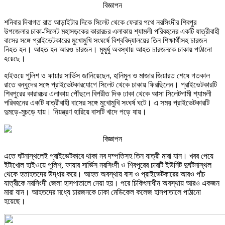
বিজ্ঞাপন
শনিবার দিবাগত রাত আড়াইটার দিকে সিলেট থেকে ফেরার পথে নরসিংদীর শিবপুর
উপজেলার ঢাকা-সিলেট মহাসড়কের কারারচর এলাকায় শ্যামলী পরিবহনের একটি যাত্রীবাহী
বাসের সঙ্গে প্রাইভেটকারের মুখোমুখি সংঘর্ষে বিশ্ববিদ্যালয়ের তিন শিক্ষার্থীসহ চারজন
নিহত হন। আহত হন আরও চারজন। মুমূর্ষু অবস্থায় আহত চারজনকে ঢাকায় পাঠানো
হয়েছে।
হাইওয়ে পুলিশ ও ফায়ার সার্ভিস জানিয়েছেন, হানিমুন ও মাজার জিয়ারত শেষে গতকাল
রাতে বন্ধুদের সঙ্গে প্রাইভেটকারযোগে সিলেট থেকে ঢাকায় ফিরছিলেন। প্রাইভেটকারটি
শিবপুরের কারারচর এলাকায় পৌঁছলে বিপরীত দিক ঢাকা থেকে আসা সিলেটগামী শ্যামলী
পরিবহনের একটি যাত্রীবাহী বাসের সঙ্গে মুখোমুখি সংঘর্ষ ঘটে। এ সময় প্রাইভেটকারটি
দুমড়ে-মুচড়ে যায়। নিয়ন্ত্রণ হারিয়ে বাসটি খাদে পড়ে যায়।
বিজ্ঞাপন
এতে ঘটনাস্থলেই প্রাইভেটকারে থাকা নব দম্পতিসহ তিন যাত্রী মারা যান। খবর পেয়ে
ইটাখোল হাইওয়ে পুলিশ, ফায়ার সার্ভিস নরসিংদী ও শিবপুরের চারটি ইউনিট দুর্ঘটনাস্থল
থেকে হতাহতদের উদ্ধার করে। আহত অবস্থায় বাস ও প্রাইভেটকারের আরও পাঁচ
যাত্রীকে নরসিংদী জেলা হাসপাতালে নেয়া হয়। পরে চিকিৎসাধীন অবস্থায় আরও একজন
মারা যান। আহতদের মধ্যে চারজনকে ঢাকা মেডিকেল কলেজ হাসপাতালে পাঠানো
হয়েছে।