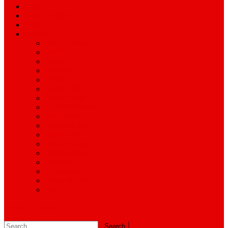
স্বাস্থ্য
বিজ্ঞান ও প্রযুক্তি
শিক্ষাঙ্গন
অন্যান্য
আইন ও আদালত
অর্থনীতি
বানিজ্য
জীবন-যাপন
সাহিত্য
অনিয়ম-দুর্নীতি
ইতিহাস ঐতিহ্য
উপ-সম্পাদকীয়/মতামত
কর্পোরেট সংবাদ
গ্রাম বাংলার খবর
দুর্ঘটনার সংবাদ
প্রশাসনিক সংবাদ
বিশেষ প্রতিবেদন
মানবিক খবর
সংগঠন সংবাদ
সাহিত্য-সংস্কৃতি
বিবিধ
site mode button
Search