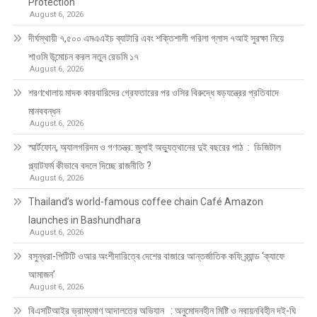
Protection
August 6, 2026
দীর্ঘস্থায়ী ৭,৫০০ এমএএইচ ব্যাটারি এবং শক্তিশালী গরিলা গ্লাস ৭আই সুরক্ষা নিয়ে
শাওমি উন্মোচন করল নতুন রেডমি ১৭
August 6, 2026
শরণখোলায় মাদক কারবারিদের গ্রেফতারের পর ওসির বিরুদ্ধে ষড়যন্ত্রের প্রতিবাদে
মানববন্ধন
August 6, 2026
স্মার্টফোন, অ্যালগরিদম ও গণতন্ত্র: জুলাই অভ্যুত্থানের দুই বছরের পাঠ : ডিজিটাল
প্ল্যাটফর্ম কীভাবে বদলে দিচ্ছে রাজনীতি ?
August 6, 2026
Thailand’s world-famous coffee chain Café Amazon
launches in Bashundhara
August 6, 2026
বসুন্ধরা-পিটিটি ওআর অংশীদারিত্বে দেশের বাজারে আন্তর্জাতিক কফি ব্র্যান্ড ‘ক্যাফে
আমাজন’
August 6, 2026
বিএসটিআইর ভ্রাম্যমাণ আদালতের অভিযান : অনুমোদনহীন মিষ্টি ও নবায়নবিহীন দই-ঘি