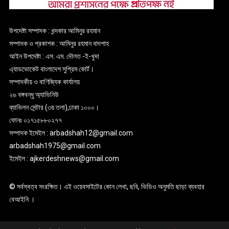
উপদেষ্টা সম্পাদক : খন্দকার আমিনুর রহমান
সম্পাদক ও প্রকাশক : আমিনুর রহমান বাদশাহ
আইন উপদেষ্টা : এস. এম. দৌলত -ই-খুদা
এ্যাডভোকেট বাংলাদেশ সুপ্রিম কোর্ট।
সম্পাদকীয় ও বাণিজ্যিক কার্যালয়
২৬ বঙ্গবন্ধু অ্যাভিনিউ
ব্যাভিলন সেন্টার (৩য় তলা),ঢাকা ১০০০।
ফোনঃ ০১৭১৫৮৮০২৭৭
সম্পাদক ইমেইল : arbadshah12@gmail.com
arbadshah1975@gmail.com
ইমেইল : ajkerdeshnews@gmail.com
© সর্বস্বত্ব সংরক্ষিত। এই ওয়েবসাইটের কোন লেখা, ছবি, ভিডিও অনুমতি ছাড়া ব্যবহার
বেআইনি ।