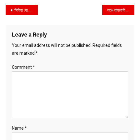
Post
সিরিজ বোমা বিস্ফোরণকারীরা এখনো তৎপর
লঞ্চে রাজধানীমুখী যাত্রীদের ভিড়
navigation
Leave a Reply
Your email address will not be published.
Required fields
are marked
*
Comment
*
Name
*