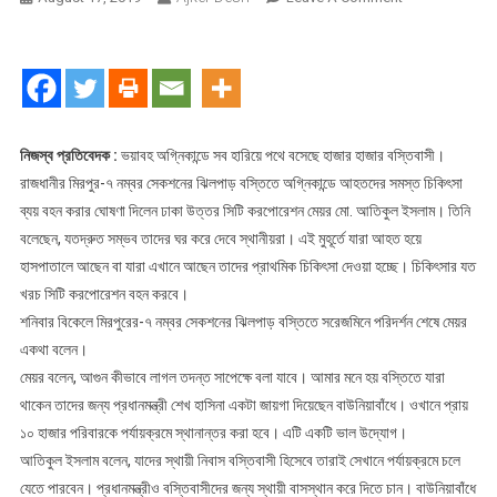
চিকিৎসার
ভার
নেবে
ডিএনসিসি
নিজস্ব প্রতিবেদক :
ভয়াবহ অগ্নিকান্ডে সব হারিয়ে পথে বসেছে হাজার হাজার বস্তিবাসী।
রাজধানীর মিরপুর-৭ নম্বর সেকশনের ঝিলপাড় বস্তিতে অগ্নিকান্ডে আহতদের সমস্ত চিকিৎসা
ব্যয় বহন করার ঘোষণা দিলেন ঢাকা উত্তর সিটি করপোরেশন মেয়র মো. আতিকুল ইসলাম। তিনি
বলেছেন, যতদ্রুত সম্ভব তাদের ঘর করে দেবে স্থানীয়রা। এই মুহূর্তে যারা আহত হয়ে
হাসপাতালে আছেন বা যারা এখানে আছেন তাদের প্রাথমিক চিকিৎসা দেওয়া হচ্ছে। চিকিৎসার যত
খরচ সিটি করপোরেশন বহন করবে।
শনিবার বিকেলে মিরপুরের-৭ নম্বর সেকশনের ঝিলপাড় বস্তিতে সরেজমিনে পরিদর্শন শেষে মেয়র
একথা বলেন।
মেয়র বলেন, আগুন কীভাবে লাগল তদন্ত সাপেক্ষে বলা যাবে। আমার মনে হয় বস্তিতে যারা
থাকেন তাদের জন্য প্রধানমন্ত্রী শেখ হাসিনা একটা জায়গা দিয়েছেন বাউনিয়াবাঁধে। ওখানে প্রায়
১০ হাজার পরিবারকে পর্যায়ক্রমে স্থানান্তর করা হবে। এটি একটি ভাল উদ্যোগ।
আতিকুল ইসলাম বলেন, যাদের স্থায়ী নিবাস বস্তিবাসী হিসেবে তারাই সেখানে পর্যায়ক্রমে চলে
যেতে পারবেন। প্রধানমন্ত্রীও বস্তিবাসীদের জন্য স্থায়ী বাসস্থান করে দিতে চান। বাউনিয়াবাঁধে