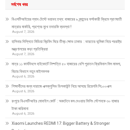
সর্বশেষ খবর
বিএসটিআইয়ের ল্যাব টেস্টে ভয়াবহ তথ্য: বাজারের ৮ ব্র্যান্ডের ফর্সাকারী ক্রিমে প্রাণঘাতী
মাত্রার মার্কারি, প্রশ্নের মুখে তদারকি ব্যবস্থা !
August 7, 2026
হাসিনার দিল্লিতে মিডিয়া ব্রিফিং ঘিরে তীব্র ক্ষোভ ঢাকার : ভারতের ভূমিকা নিয়ে পররাষ্ট্র
মন্ত্রণালয়ের কড়া প্রতিক্রিয়া
August 7, 2026
মাত্র ১১ কার্যদিবসে হাইকোর্টে নিষ্পত্তি ৫০ হাজারের বেশি পুরাতন ক্রিমিনাল মিস মামলা,
বিচার বিভাগে নতুন মাইলফলক
August 6, 2026
শিক্ষার্থীদের জন্য দারাজে এক্সক্লুসিভ ডিসকাউন্ট নিয়ে আসছে রিয়েলমি সি১০০এক্স
August 6, 2026
রংপুরে বিএসটিআইর মোবাইল কোর্ট : অকটেনে কম দেওয়ায় ফিলিং স্টেশনকে ৩০ হাজার
টাকা জরিমানা
August 6, 2026
Xiaomi Launches REDMI 17: Bigger Battery & Stronger