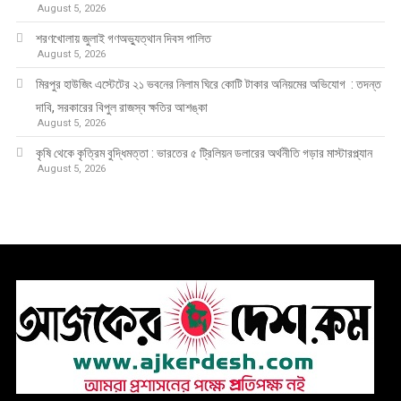
August 5, 2026
শরণখোলায় জুলাই গণঅভ্যুত্থান দিবস পালিত
August 5, 2026
মিরপুর হাউজিং এস্টেটের ২১ ভবনের নিলাম ঘিরে কোটি টাকার অনিয়মের অভিযোগ : তদন্ত
দাবি, সরকারের বিপুল রাজস্ব ক্ষতির আশঙ্কা
August 5, 2026
কৃষি থেকে কৃত্রিম বুদ্ধিমত্তা : ভারতের ৫ ট্রিলিয়ন ডলারের অর্থনীতি গড়ার মাস্টারপ্ল্যান
August 5, 2026