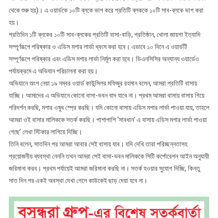
থেকে শুরু হয়)। এ ওয়ার্ডকে ১০টি ব্লকে ভাগ করে প্রতিটি ব্লককে ১০টি সাব-ব্লকে ভাগ করা
হয়।
প্রতিদিন ১টি ব্লকের ১০টি সাব-ব্লকের প্রতিটি বাসা-বাড়ি, প্রতিষ্ঠান, খোলা জায়গা ইত্যাদি
সম্পূর্ণরূপে পরিষ্কার ও এডিস মশার লার্ভা ধ্বংস করা হবে। এভাবে ১০ দিনে এ ওয়ার্ডটি
সম্পূর্ণরূপে পরিষ্কার এবং এডিস মশার লার্ভা নির্মূল করা হবে। ডিএনসিসির অন্যান্য ওয়ার্ডেও
পর্যায়ক্রমে এ অভিযান পরিচালনা করা হয়।
অভিযানে অংশ নেয়া ১৯ নম্বর ওয়ার্ড কাউন্সিলর মফিজুর রহমান বলেন, আমরা প্রতিটি বাসায়
যাচ্ছি। আমাদের এ অভিযানে কোনো বাসা-ভবন বাদ যাবে না। প্রথম আমরা বাসায় বাসায় গিয়ে
পরিদর্শন করছি, মশার ওষুধ স্প্রে করছি। যদি কোনো বাসায় এডিস মশার লার্ভা পাওয়া যায়, তাহলে
আমরা ওই বাসার মালিককে সতর্ক করছি। পাশাপাশি ‘সাবধান’ এ বাসায় এডিস মশার লার্ভা পাওয়া
গেছে’ লেখা স্টিকার লাগিয়ে দিচ্ছি।
তিনি বলেন, সাতদিন পর আমরা আবার সেই বাসায় যাব। যদি দেখি তারা পরিচ্ছন্নতাসহ
প্রয়োজনীয় ব্যবস্থা নেননি তখন আমরা সেই বাসা-ভবন মালিককে সিটি কর্পোরেশন আইন অনুযায়ী
জরিমানা করব। প্রথম পর্যায়েই আমরা জরিমানা করছি না। সতর্ক হওয়ার সুযোগ দিচ্ছি, কিন্তু
সাত দিন পর একই অবস্থা দেখা গেলে কাউকেই ছাড় দেয়া হবে না।