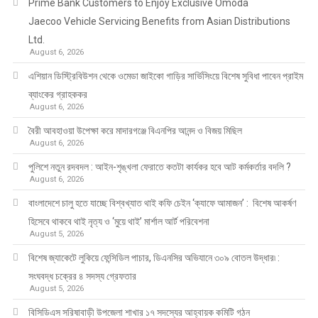
Prime Bank Customers to Enjoy Exclusive Omoda
Jaecoo Vehicle Servicing Benefits from Asian Distributions
Ltd.
August 6, 2026
এশিয়ান ডিস্ট্রিবিউশন থেকে ওমেডা জাইকো গাড়ির সার্ভিসিংয়ে বিশেষ সুবিধা পাবেন প্রাইম
ব্যাংকের গ্রাহককর
August 6, 2026
বৈরী আবহাওয়া উপেক্ষা করে মাদারগঞ্জে বিএনপির আনন্দ ও বিজয় মিছিল
August 6, 2026
পুলিশে নতুন রদবদল : আইন-শৃঙ্খলা ফেরাতে কতটা কার্যকর হবে আট কর্মকর্তার বদলি ?
August 6, 2026
​​বাংলাদেশে চালু হতে যাচ্ছে বিশ্বখ্যাত থাই কফি চেইন ‘ক্যাফে আমাজন’ : বিশেষ আকর্ষণ
হিসেবে থাকবে থাই নৃত্য ও ‘মুয়ে থাই’ মার্শাল আর্ট পরিবেশনা
August 5, 2026
বিশেষ জ্যাকেটে লুকিয়ে ফেন্সিডিল পাচার, ডিএনসির অভিযানে ৩০৯ বোতল উদ্ধার৷ :
সংঘবদ্ধ চক্রের ৪ সদস্য গ্রেফতার
August 5, 2026
বিসিডিএস সরিষাবাড়ী উপজেলা শাখার ১৭ সদস্যের আহ্বায়ক কমিটি গঠন