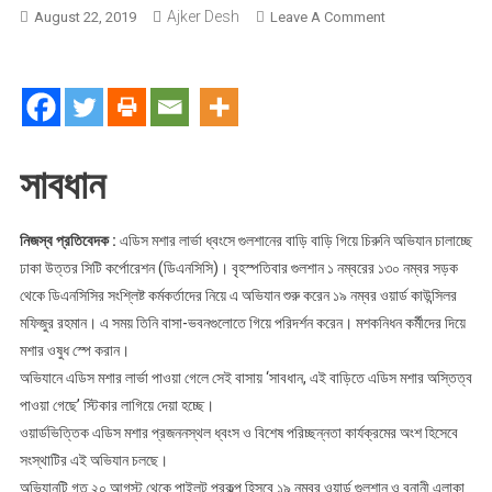
Ajker Desh
On
August 22, 2019
Leave A Comment
এই
বাড়িতে
এডিস
মশার
অস্তিত্ব
পাওয়া
সাবধান
গেছে
নিজস্ব প্রতিবেদক :
এডিস মশার লার্ভা ধ্বংসে গুলশানের বাড়ি বাড়ি গিয়ে চিরুনি অভিযান চালাচ্ছে
ঢাকা উত্তর সিটি কর্পোরেশন (ডিএনসিসি)। বৃহস্পতিবার গুলশান ১ নম্বরের ১৩০ নম্বর সড়ক
থেকে ডিএনসিসির সংশ্লিষ্ট কর্মকর্তাদের নিয়ে এ অভিযান শুরু করেন ১৯ নম্বর ওয়ার্ড কাউন্সিলর
মফিজুর রহমান। এ সময় তিনি বাসা-ভবনগুলোতে গিয়ে পরিদর্শন করেন। মশকনিধন কর্মীদের দিয়ে
মশার ওষুধ স্পে করান।
অভিযানে এডিস মশার লার্ভা পাওয়া গেলে সেই বাসায় ‘সাবধান, এই বাড়িতে এডিস মশার অস্তিত্ব
পাওয়া গেছে’ স্টিকার লাগিয়ে দেয়া হচ্ছে।
ওয়ার্ডভিত্তিক এডিস মশার প্রজননস্থল ধ্বংস ও বিশেষ পরিচ্ছন্নতা কার্যক্রমের অংশ হিসেবে
সংস্থাটির এই অভিযান চলছে।
অভিযানটি গত ২০ আগস্ট থেকে পাইলট প্রকল্প হিসবে ১৯ নম্বর ওয়ার্ড গুলশান ও বনানী এলাকা