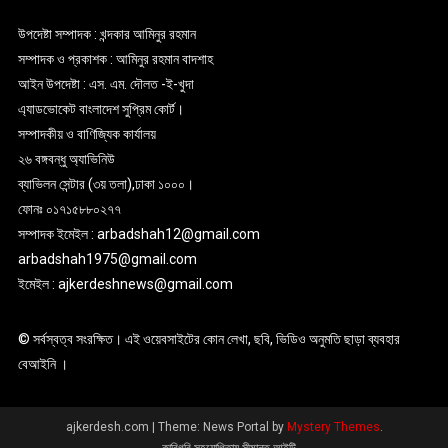
উপদেষ্টা সম্পাদক : খন্দকার আমিনুর রহমান
সম্পাদক ও প্রকাশক : আমিনুর রহমান বাদশাহ
আইন উপদেষ্টা : এস. এম. দৌলত -ই-খুদা
এ্যাডভোকেট বাংলাদেশ সুপ্রিম কোর্ট।
সম্পাদকীয় ও বাণিজ্যিক কার্যালয়
২৬ বঙ্গবন্ধু অ্যাভিনিউ
ব্যাভিলন সেন্টার (৩য় তলা),ঢাকা ১০০০।
ফোনঃ ০১৭১৫৮৮০২৭৭
সম্পাদক ইমেইল : arbadshah12@gmail.com
arbadshah1975@gmail.com
ইমেইল : ajkerdeshnews@gmail.com
© সর্বস্বত্ব সংরক্ষিত। এই ওয়েবসাইটের কোন লেখা, ছবি, ভিডিও অনুমতি ছাড়া ব্যবহার
বেআইনি ।
ajkerdesh.com
|
Theme: News Portal by
Mystery Themes
.