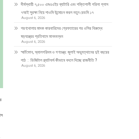
দীর্ঘস্থায়ী ৭,৫০০ এমএএইচ ব্যাটারি এবং শক্তিশালী গরিলা গ্লাস
৭আই সুরক্ষা নিয়ে শাওমি উন্মোচন করল নতুন রেডমি ১৭
August 6, 2026
শরণখোলায় মাদক কারবারিদের গ্রেফতারের পর ওসির বিরুদ্ধে
ষড়যন্ত্রের প্রতিবাদে মানববন্ধন
August 6, 2026
স্মার্টফোন, অ্যালগরিদম ও গণতন্ত্র: জুলাই অভ্যুত্থানের দুই বছরের
পাঠ : ডিজিটাল প্ল্যাটফর্ম কীভাবে বদলে দিচ্ছে রাজনীতি ?
August 6, 2026
ার
াস
র