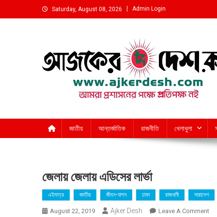
Skip
Admin Login
Saturday, August 08, 2026
to
content
আমরা প্রশাসনের পক্ষে প্রতিপক্ষ নই
জাতীয়
আন্তর্জাতিক
রাজনীতি
খেলাধুলা
জেলায় জেলায় এডিসের লার্ভা
এইমাত্র
জাতীয়
জীবন-যাপন
ঢাকা
রাজধানী
সারাদেশ
Ajker Desh
On
August 22, 2019
Leave A Comment