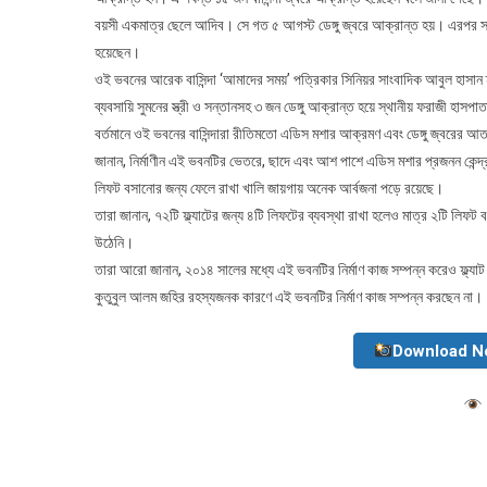
বয়সী একমাত্র ছেলে আদিব। সে গত ৫ আগস্ট ডেঙ্গু জ্বরে আক্রান্ত হয়। এরপর সাং
হয়েছেন।
ওই ভবনের আরেক বাসিন্দা ‘আমাদের সময়’ পত্রিকার সিনিয়র সাংবাদিক আবুল হাসান 
ব্যবসায়ি সুমনের স্ত্রী ও সন্তানসহ ৩ জন ডেঙ্গু আক্রান্ত হয়ে স্থানীয় ফরাজী হা
বর্তমানে ওই ভবনের বাসিন্দারা রীতিমতো এডিস মশার আক্রমণ এবং ডেঙ্গু জ্বরের আ
জানান, নির্মাণীন এই ভবনটির ভেতরে, ছাদে এবং আশ পাশে এডিস মশার প্রজনন কেন্
লিফট বসানোর জন্য ফেলে রাখা খালি জায়গায় অনেক আর্বজনা পড়ে রয়েছে।
তারা জানান, ৭২টি ফ্ল্যাটের জন্য ৪টি লিফটের ব্যবস্থা রাখা হলেও মাত্র ২টি লিফট 
উঠেনি।
তারা আরো জানান, ২০১৪ সালের মধ্যে এই ভবনটির নির্মাণ কাজ সম্পন্ন করেও ফ্ল্যাট
কুতুবুল আলম জহির রহস্যজনক কারণে এই ভবনটির নির্মাণ কাজ সম্পন্ন করছেন না।
Download N