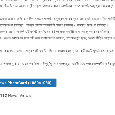
বাদিক দিদারুল আলমের স্ত্রী ডাক্তার সৈয়দা ফারজানা আফরিনও গত ১৭ আগস্ট ডেঙ্গু জ্বরে আক্রান্ত
হৃদয়ের ৩ বছর বয়সী ছেলে ফিদেল গত ৯ আগস্ট ডেঙ্গু জ্বরে আক্রান্ত হয়েছে। ওই ভবনের বাসিন্দা আইট
সপাতালে চিকিৎসা নিয়েছেন। সুপ্রিম কোর্টের আইনজীবী মজিবর রহমানের ৩ সন্তানও চিকিৎসা নিয়েছেন।
তঙ্কে রয়েছে। অনেকই ওই ভবনটিকে এডিস মশা উৎপাদনের ফ্যাক্টরি বলে মন্তব্য করছেন। বাসিন্দারা
দ্র। ভবনের ছাদের সব সময় পানি জমে থাকায় অনেক আগাছা, লতাপাতা জন্ম হচ্ছে, ভেতরে সিঁড়ির গোড়ায় এ
বসানো হয়েছে। বর্তমানে মাত্র ৩২টি ফ্ল্যাটে বাসিন্দারা বসবাস করছেন, আর বাকী ৪০টি ফ্ল্যাটে এখনো কেউ
 মালিকদের বুঝিয়ে দেওয়ার কথা ছিল। কিন্তু ‘লুমিনাস স্বপ্ন চূড়া’ ভনটির ডেভলপার কোম্পানীর মালিক নু
ews PhotoCard (1080×1080)
112
News Views