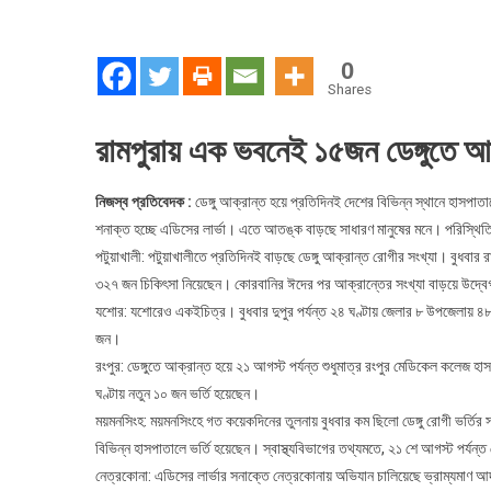
জেল
জেল
এডি
0
লার্ভ
Shares
রামপুরায় এক ভবনেই ১৫জন ডেঙ্গুতে আ
নিজস্ব প্রতিবেদক :
ডেঙ্গু আক্রান্ত হয়ে প্রতিদিনই দেশের বিভিন্ন স্থানে হাসপ
শনাক্ত হচ্ছে এডিসের লার্ভা। এতে আতঙ্ক বাড়ছে সাধারণ মানুষের মনে। পরিস্থিতি 
পটুয়াখালী: পটুয়াখালীতে প্রতিদিনই বাড়ছে ডেঙ্গু আক্রান্ত রোগীর সংখ্যা। বুধবার 
৩২৭ জন চিকিৎসা নিয়েছেন। কোরবানির ঈদের পর আক্রান্তের সংখ্যা বাড়য়ে উদ্ব
যশোর: যশোরেও একইচিত্র। বুধবার দুপুর পর্যন্ত ২৪ ঘণ্টায় জেলার ৮ উপজেলায় ৪
জন।
রংপুর: ডেঙ্গুতে আক্রান্ত হয়ে ২১ আগস্ট পর্যন্ত শুধুমাত্র রংপুর মেডিকেল কল
ঘণ্টায় নতুন ১০ জন ভর্তি হয়েছেন।
ময়মনসিংহ: ময়মনসিংহে গত কয়েকদিনের তুলনায় বুধবার কম ছিলো ডেঙ্গু রোগী ভর্তির 
বিভিন্ন হাসপাতালে ভর্তি হয়েছেন। স্বাস্থ্যবিভাগের তথ্যমতে, ২১ শে আগস্ট পর্যন্
নেত্রকোনা: এডিসের লার্ভার সনাক্তে নেত্রকোনায় অভিযান চালিয়েছে ভ্রাম্যমাণ আ