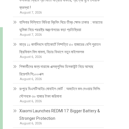
ফর্সাকারী ক্রিমে প্রাণঘাতী মাত্রার মার্কারি, প্রশ্নের মুখে তদারকি
ব্যবস্থা !
August 7, 2026
হাসিনার দিল্লিতে মিডিয়া ব্রিফিং ঘিরে তীব্র ক্ষোভ ঢাকার : ভারতের
ভূমিকা নিয়ে পররাষ্ট্র মন্ত্রণালয়ের কড়া প্রতিক্রিয়া
August 7, 2026
মাত্র ১১ কার্যদিবসে হাইকোর্টে নিষ্পত্তি ৫০ হাজারের বেশি পুরাতন
ক্রিমিনাল মিস মামলা, বিচার বিভাগে নতুন মাইলফলক
August 6, 2026
শিক্ষার্থীদের জন্য দারাজে এক্সক্লুসিভ ডিসকাউন্ট নিয়ে আসছে
রিয়েলমি সি১০০এক্স
August 6, 2026
রংপুরে বিএসটিআইর মোবাইল কোর্ট : অকটেনে কম দেওয়ায় ফিলিং
স্টেশনকে ৩০ হাজার টাকা জরিমানা
August 6, 2026
Xiaomi Launches REDMI 17: Bigger Battery &
Stronger Protection
August 6, 2026