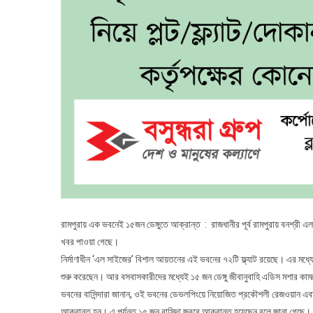
রামপুরায় এক ভবনেই ১৫জন ডেঙ্গুতে আক্রান্ত : রাজধানীর পূর্ব রামপুরায় বনশ্রী এলা
খবর পাওয়া গেছে।
নির্মাণাধীন ‘এল সাইজের’ বিশাল আয়তনের এই ভবনের ৭২টি ফ্ল্যাট রয়েছে। এর মধ্যে
শুরু করেছেন। আর বসবাসকারীদের মধ্যেই ১৫ জন ডেঙ্গু জীবানুবাহি এডিস মশার কাম
ভবনের বাসিন্দারা জানান, ওই ভবনের ডেভলপিংয়ে নিয়োজিত প্রকৌশলী রেজওয়ান এবার
আক্রান্ত হন। এ পর্যন্ত ১৫ জন বাসিন্দা জ্বরে আক্রান্ত হয়েছেন বলে জানা গেছে