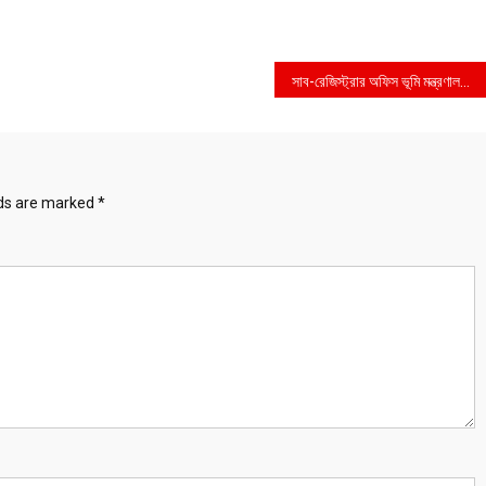
সাব-রেজিস্ট্রার অফিস ভূমি মন্ত্রণালয়ে আনার সুপারিশ
lds are marked
*