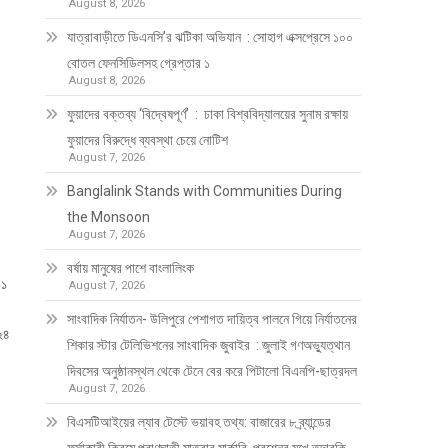
August 8, 2026
যাত্রাবাড়ীতে ডিএনসি’র ঝটিকা অভিযান : সোহাগ এক্সপ্রেসে ১০০
বোতল ফেনসিডিলসহ গ্রেপ্তার ১
August 8, 2026
ফুয়াদের বক্তব্য ‘বিদ্বেষপূর্ণ’ : ঢাকা বিশ্ববিদ্যালয়ের সুনাম রক্ষায়
ফুয়াদের বিরুদ্ধে ব্যবস্থা চেয়ে নোটিশ
August 7, 2026
Banglalink Stands with Communities During
the Monsoon
August 7, 2026
বর্ষায় মানুষের পাশে বাংলালিংক
৯১
August 7, 2026
সাংবাদিক নির্যাতন- উলিপুরে পেশাগত দায়িত্ব পালনে গিয়ে নির্যাতনের
 ২৪
শিকার স্টার টেলিভিশনের সাংবাদিক জুবাইর : জুলাই গণঅভ্যুত্থান
দিবসের অনুষ্ঠানস্থল থেকে টেনে বের করে পিটালো বিএনপি-ছাত্রদল
August 7, 2026
বিএসটিআইয়ের ল্যাব টেস্টে ভয়াবহ তথ্য: বাজারের ৮ ব্র্যান্ডের