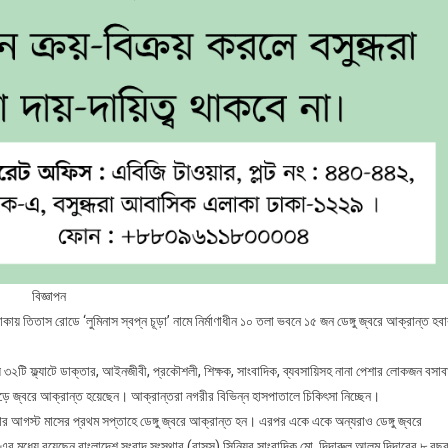
বিজ্ঞাপন
কায় তিতাস রোডে ‘লুমিনাস স্বপ্ন চূড়া’ নামে নির্মাণাধীন ১০ তলা ভবনে ১৫ জন ডেঙ্গু জ্বরে আক্রান্ত হব
 ৩২টি ফ্ল্যাটে ডাক্তার, আইনজীবী, প্রকৌশলী, শিক্ষক, সাংবাদিক, ব্যবসায়িসহ নানা পেশার লোকজন বসাব
ড়ে জ্বরে আক্রান্ত হয়েছেন। আক্রান্তরা নগরীর বিভিন্ন হাসপাতালে চিকিৎসা নিচ্ছেন।
 আগস্ট মাসের প্রথম সপ্তাহে ডেঙ্গু জ্বরে আক্রান্ত হন। এরপর একে একে অন্যরাও ডেঙ্গু জ্বরে
। এর মধ্যে রয়েছেন বাংলাদেশ সংবাদ সংস্থার (বাসস) সিনিয়র সাংবাদিক মো. দিদারুল আলম দিদারের ৮ বছ