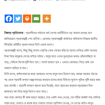
প্রবাসীরা
অর্থনীতিতে
বড়
অবদান
রাখছে
নিজস্ব প্রতিবেদক :
প্রবাসীদের পাঠানো অর্থ দেশের অর্থনীতিতে বড় অবদান রাখছে বলে
জানিয়েছেন প্রধানমন্ত্রী শেখ হাসিনা। রোববার প্রধানমন্ত্রী কার্যালয়ে অভিবাসন বিষয়ক জাতীয়
স্টিয়ারিং কমিটির প্রথম সভায় তিনি একথা বলেন।
প্রধানমন্ত্রী বলেন, কিছু কিছু দালাল শ্রেণির লোক সোনার হরিণের স্বপ্ন দেখিয়ে মোটা অংকের
টাকা নিয়ে মানুষকে দেশের বাইরে পাঠায়। মানুষ যাতে ওদের মুখরোচক কথার ধোঁকাবাজিতে না
পড়ে, সেদিকে বিশেষ দৃষ্টি দিতে হবে। সতর্ক থাকতে হবে। এভাবে কোথায়ও গিয়ে কেউ যেন
অকালে হারিয়ে না যায়।
তিনি বলেন, কর্মসংস্থানের জন্য আমাদের দেশের মানুষ যখন বিদেশে যায়, আমরা সরকার গঠনের
পর থেকে প্রবাসী কল্যাণ মন্ত্রণালয়ের মাধ্যমে তাদের জন্য বিভিন্ন সুযোগ-সুবিধা সৃষ্টি করার কাজ
করে আসছি। প্রবাসী কল্যাণ ব্যাংক করে দিয়েছি, যাতে ব্যাংকের মাধ্যমে প্রয়োজনে বিনা
জামানতে ঋণ নিয়ে মানুষ বিদেশ যেতে পারে।
আর তারা কোথায় কী কাজ করতে যাচ্ছেন, তার একটা খবর নেওয়া, যেন সঠিক কাজটা পায় সেদিকে
লক্ষ্য রাখা, যেখানে যে কাজে যাবে সেভাবে তাদের প্রশিক্ষণ দেওয়া, সে দেশের আইন-কানুন