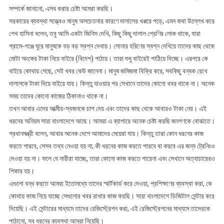
সম্পর্কে জানানো, এসব করার চেষ্টা আমরা করছি।
সরকারের ব্যবস্থা সত্ত্বেও মানুষ অসচেতনার কারণে দালালের খপ্পরে পড়ে, এমন কথা উল্লেখ করে
শেখ হাসিনা বলেন, তবু আমি একটা জিনিস দেখি, কিছু কিছু দালাল শ্রেণির লোক থাকে, যারা
গ্রামে-গঞ্জে ঘুরে মানুষকে বড় বড় স্বপ্ন দেখায়। সোনার হরিণের স্বপ্ন দেখিয়ে তাদের কাছ থেকে
মোটা অংকের টাকা নিয়ে বাইরে (বিদেশ) পাঠায়। তারা শুধু বাইরেই পাঠিয়ে দিচ্ছে। এরপরে কে
বাইরে কোথায় গেছে, সেই খবর কেউ জানেনা। মানুষ জমিজমা বিক্রি করে, সবকিছু বন্ধক রেখে
দালালকে টাকা দিয়ে বাইরে যায়। কিন্তু যাওয়ার পর সেখানে তাদের কোনো খবর থাকে না। অনেক
সময় তাদের কোনো কাজের ঠিকানাও থাকে না।
তখন আবার এদের আত্মীয়-স্বজনকে চাপ দেয় এবং তাদের কাছ থেকে আবারও টাকা নেয়। এই
ধরনের অনিয়ম সারা বাংলাদেশে আছে। আমরা এ ব্যাপারে অনেক চেষ্টা করছি জনগণকে বোঝাতে।
প্রধানমন্ত্রী বলেন, আবার অনেক দেশে আমাদের মেয়েরা যায়। কিন্তু তারা কোন ধরনের কাজ
করতে পারবে, সেসব তথ্য নেওয়া হয় না; কী ধরনের কাজ করতে পারবে বা করবে এর জন্য ট্রেনিংও
দেওয়া হয় না। ফলে যে নারীরা যাচ্ছে, তারা কোনো কাজ করতে পারেনা এবং সেখানে অত্যাচারেরও
শিকার হয়।
এগুলো বন্ধ করতে আমরা ইতোমধ্যে তাদের স্মার্টকার্ড করে দেওয়া, প্রশিক্ষণের ব্যবস্থা করা, কে
কোথায় কাজ নিয়ে যাচ্ছে সেগুলোর খবর রাখার কাজ করছি। সারা বাংলাদেশে ডিজিটাল সেন্টার করে
দিয়েছি। এই সেন্টারের মাধ্যমে তাদের রেজিস্ট্রেশন করা, এই রেজিস্ট্রেশনের মাধ্যমে তাদেরকে
পাঠানো, সব ধরনের ব্যবস্থা আমরা নিয়েছি।