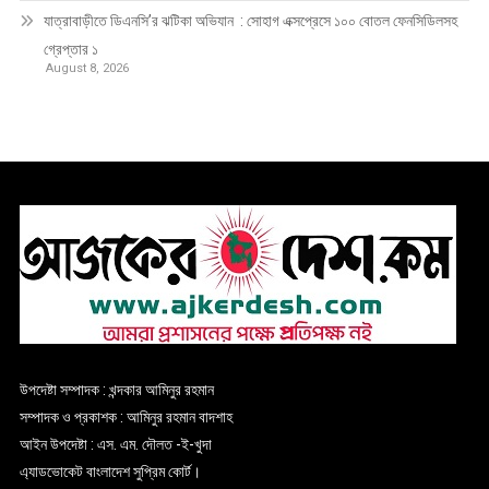
যাত্রাবাড়ীতে ডিএনসি’র ঝটিকা অভিযান : সোহাগ এক্সপ্রেসে ১০০ বোতল ফেনসিডিলসহ
গ্রেপ্তার ১
August 8, 2026
উপদেষ্টা সম্পাদক : খন্দকার আমিনুর রহমান
সম্পাদক ও প্রকাশক : আমিনুর রহমান বাদশাহ
আইন উপদেষ্টা : এস. এম. দৌলত -ই-খুদা
এ্যাডভোকেট বাংলাদেশ সুপ্রিম কোর্ট।