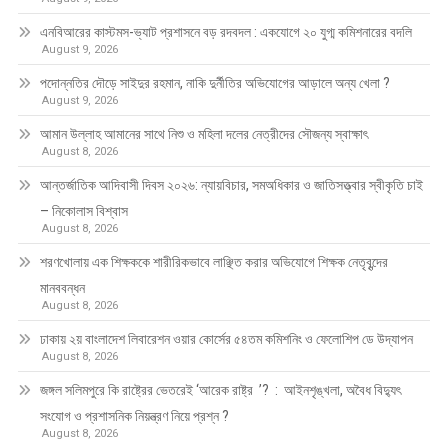
এনবিআরের কাস্টমস-ভ্যাট প্রশাসনে বড় রদবদল : একযোগে ২০ যুগ্ম কমিশনারের বদলি
August 9, 2026
পদোন্নতির দৌড়ে সাইদুর রহমান, নাকি দুর্নীতির অভিযোগের আড়ালে অন্য খেলা ?
August 9, 2026
আমান উল্লাহ আমানের সাথে নিশু ও মহিলা দলের নেত্রীদের সৌজন্য স্বাক্ষাৎ
August 8, 2026
আন্তর্জাতিক আদিবাসী দিবস ২০২৬: ন্যায়বিচার, সমঅধিকার ও জাতিসত্ত্বার স্বীকৃতি চাই
– নিকোলাস বিশ্বাস
August 8, 2026
শরণখোলায় এক শিক্ষককে শারীরিকভাবে লাঞ্ছিত করার অভিযোগে শিক্ষক নেতৃবৃন্দের
মানববন্ধন
August 8, 2026
ঢাকায় ২য় বাংলাদেশ লিবারেশন ওয়ার কোর্সের ৫৪তম কমিশনিং ও ফেলোশিপ ডে উদ্‌যাপন
August 8, 2026
জঙ্গল সলিমপুরে কি রাষ্ট্রের ভেতরেই ‘আরেক রাষ্ট্র ’? : আইনশৃঙ্খলা, অবৈধ বিদ্যুৎ
সংযোগ ও প্রশাসনিক নিয়ন্ত্রণ নিয়ে প্রশ্ন ?
August 8, 2026