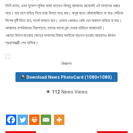
তিনি বলেন, এসব সুযোগ-সুবিধা থাকা সত্বেও কিন্তু আমাদের অনেকেই এই দালালের খপ্পরে
পড়ে। যার ফলে বাইরে গিয়ে তারা বিপদে পড়ে যায়। মানুষ যাতে ধোঁকাবাজিতে না পড়ে সেদিকে
বিশেষ দৃষ্টি দিতে হবে, সতর্ক থাকতে হবে। এভাবে কোথাও কেউ যেন অকালে হারিয়ে না যায়।
আমাদের নাগরিকদের নিরাপত্তা, তাদের ভালো-মন্দ দেখার দায়িত্ব আমাদেরই।
এছাড়া বিদেশ যাওয়ার ক্ষেত্রে দালালের বিষয়ে সবাইকে সচেতন হওয়ার আহ্বানও জানান
প্রধানমন্ত্রী শেখ হাসিনা।
বিজ্ঞাপন
Download News PhotoCard (1080×1080)
112
News Views