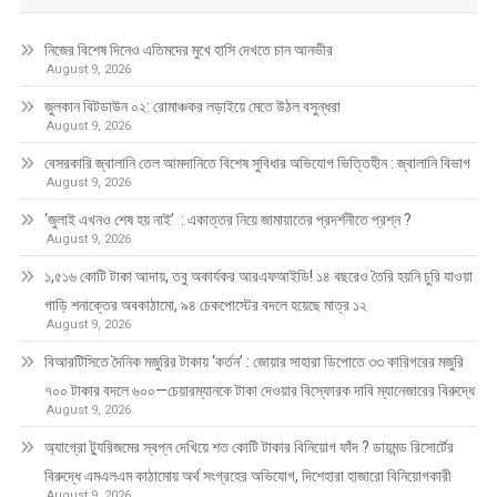
নিজের বিশেষ দিনেও এতিমদের মুখে হাসি দেখতে চান আনভীর
August 9, 2026
জুলকান বিটডাউন ০২: রোমাঞ্চকর লড়াইয়ে মেতে উঠল বসুন্ধরা
August 9, 2026
বেসরকারি জ্বালানি তেল আমদানিতে বিশেষ সুবিধার অভিযোগ ভিত্তিহীন : জ্বালানি বিভাগ
August 9, 2026
‘জুলাই এখনও শেষ হয় নাই’ : একাত্তর নিয়ে জামায়াতের প্রদর্শনীতে প্রশ্ন ?
August 9, 2026
১,৫১৬ কোটি টাকা আদায়, তবু অকার্যকর আরএফআইডি! ১৪ বছরেও তৈরি হয়নি চুরি যাওয়া
গাড়ি শনাক্তের অবকাঠামো, ৯৪ চেকপোস্টের বদলে হয়েছে মাত্র ১২
August 9, 2026
বিআরটিসিতে দৈনিক মজুরির টাকায় ‘কর্তন’ : জোয়ার সাহারা ডিপোতে ৩৩ কারিগরের মজুরি
৭০০ টাকার বদলে ৬০০—চেয়ারম্যানকে টাকা দেওয়ার বিস্ফোরক দাবি ম্যানেজারের বিরুদ্ধে
August 9, 2026
অ্যাগ্রো ট্যুরিজমের স্বপ্ন দেখিয়ে শত কোটি টাকার বিনিয়োগ ফাঁদ ? ডায়মন্ড রিসোর্টের
বিরুদ্ধে এমএলএম কাঠামোয় অর্থ সংগ্রহের অভিযোগ, দিশেহারা হাজারো বিনিয়োগকারী
August 9, 2026